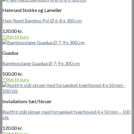
Halvrund Stokke og Lameller
Halv Rund Bambus Pol Ø 6-8 x 300 cm
120.00
kr.
Tilføj til kurv
Guadua
Bambusstang Guadua Ø 7-9 x 300 cm
500.00
kr.
Tilføj til kurv
Installations Sæt/Skruer
Rustfrit stål skruer med forsænket tværhoved 4 x 50 mm – 100
stk
120.00
kr.
Tilføj til kurv