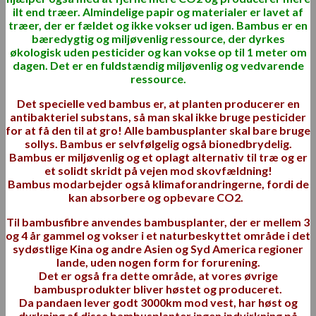
ilt end træer. Almindelige papir og materialer er lavet af
træer, der er fældet og ikke vokser ud igen. Bambus er en
bæredygtig og miljøvenlig ressource, der dyrkes
økologisk uden pesticider og kan vokse op til 1 meter om
dagen. Det er en fuldstændig miljøvenlig og vedvarende
ressource.
Det specielle ved bambus er, at planten producerer en
antibakteriel substans, så man skal ikke bruge pesticider
for at få den til at gro! Alle bambusplanter skal bare bruge
sollys. Bambus er selvfølgelig også bionedbrydelig.
Bambus er miljøvenlig og et oplagt alternativ til træ og er
et solidt skridt på vejen mod skovfældning!
Bambus modarbejder også klimaforandringerne, fordi de
kan absorbere og opbevare CO2.
Til bambusfibre anvendes bambusplanter, der er mellem 3
og 4 år gammel og vokser i et naturbeskyttet område
i det
sydøstlige Kina og andre Asien og Syd America regioner
lande, uden nogen form for forurening.
Det er også fra dette område, at vores øvrige
bambusprodukter bliver høstet og produceret.
Da pandaen lever godt 3000km mod vest, har høst og
dyrkning af disse bambusplanter ingen indvirkning på