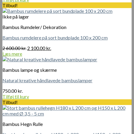
Tilbud!
Ikke på lager
Bambus Rumdeler/ Dekoration
Bambus rumdelere på sort bundplade 100 x 200 cm
Den
Den
2 600.00
kr.
2 100.00
kr.
oprindelige
aktuelle
Læs mere
pris
pris
var:
er:
Bambus lampe og skærme
2
2
600.00 kr..
100.00 kr..
Natural kreative håndlavede bambuslamper
750.00
kr.
Tilføj til kurv
Tilbud!
Bambus Hegn Rulle