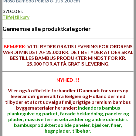
Moso Bamboo Pole Ø 8-10 x 200 cm
370.00
kr.
Tilføj til kurv
Gennemse alle produktkategorier
BEMÆRK:
VI TILBYDER GRATIS LEVERING FOR ORDRENS
VÆRDI MINDST AF 25.000 KR. DET BETYDER AT DER SKAL
BESTILLES BAMBUS PRODUKTER MINDST FOR KR.
25.000 FOR AT FÅ GRATIS LEVERING.
NYHED !!!
Vi er også officielle forhandler i Danmark for vores ny
leverandør generalt fra Belgien og Holland dermed
tilbyder et stort udvalg af miljørigtige premium bambus
byggematerialer herunder:
indendørs bambus
plankegulve og parket, facade beklædning, paneler og
plader, massive terrassebrædder og andre udendørs
bambusprodukter: solide paneler, bjælker, finer
,
hegnplader, tilbehør.