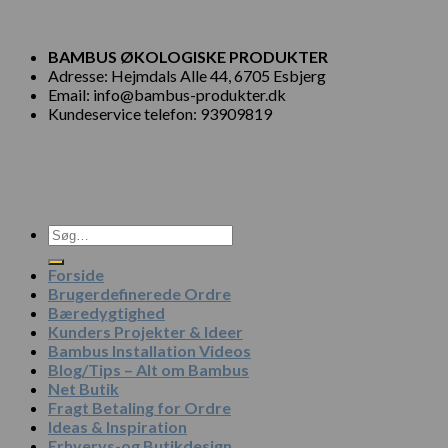
BAMBUS ØKOLOGISKE PRODUKTER
Adresse: Hejmdals Alle 44, 6705 Esbjerg
Email: info@bambus-produkter.dk
Kundeservice telefon: 93909819
Søg
efter:
Forside
Brugerdefinerede Ordre
Bæredygtighed
Kunders Projekter & Ideer
Bambus Installation Videos
Blog/Tips – Alt om Bambus
Net Butik
Fragt Betaling for Ordre
Ideas & Inspiration
Erhvervs-og Butikdesign