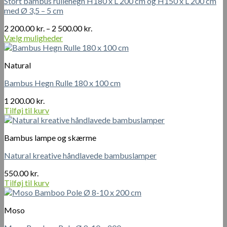
Stort bambus rullehegn H180 x L 200 cm og H150 x L 200 cm
med Ø 3,5 – 5 cm
Prisinterval:
2 200.00
kr.
–
2 500.00
kr.
2
Vælg muligheder
Dette
200.00 kr.
vare
til
Natural
har
2
flere
500.00 kr.
Bambus Hegn Rulle 180 x 100 cm
varianter.
Mulighederne
1 200.00
kr.
kan
Tilføj til kurv
vælges
på
varesiden
Bambus lampe og skærme
Natural kreative håndlavede bambuslamper
550.00
kr.
Tilføj til kurv
Moso