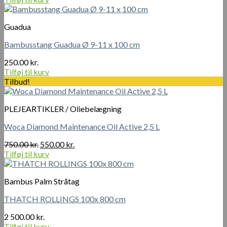
Guadua
Bambusstang Guadua Ø 9-11 x 100 cm
250.00
kr.
Tilføj til kurv
Tilbud!
PLEJEARTIKLER / Oliebelægning
Woca Diamond Maintenance Oil Active 2,5 L
Den
Den
750.00
kr.
550.00
kr.
oprindelige
aktuelle
Tilføj til kurv
pris
pris
var:
er:
Bambus Palm Stråtag
750.00 kr..
550.00 kr..
THATCH ROLLINGS 100x 800 cm
2 500.00
kr.
Tilføj til kurv