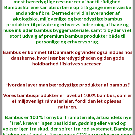
mest bæredygtige ressourcer vi har til rådighed.
Bambusfibrene kan absorbere op til 5 gange mere væske
end andre fibre.
Dermed er vi din leverandør af
økologiske, miljøvenlige og bæredygtige bambus
produkter
til private og erhvervs indretning af have og
huse inkluder bambus byggemateriale, samt tilbyder vi et
stort udvalg af premium
bambus produkter
både til
personlige
og erhvervsbrug.
Bambus er kommet til Danmark og vinder også indpas hos
danskerne, hvor især
og den gode
bæredygtigheden
holdbarhed tilskrives succesen.
Hvordan laver man bæredygtige produkter af bambus?
Vores bambusprodukter er lavet af 100% bambus, som er
et miljøvenligt
råmaterialer
, fordi den let opløses i
naturen.
Bambus er 100 % fornybart råmateriale, årtusindets nye
“træ”, kræver ingen pesticider, gødning eller vand og
vokser igen fra skud, der spirer fra rod systemet. Bambus
hjælper også med at fjerne mere CO2 og producerer mere