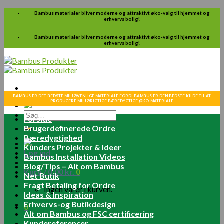
Skip
Bambus materialer bliver moderne og attraktivt øko-valg til hjemmet og
erhvervs bolig!
to
content
Bambus materialer bliver moderne og attraktivt øko-valg til hjemmet og
erhvervs bolig!
BAMBUS ER DET BEDSTE MILJØVENLIGE MATERIALE FORDI BAMBUS ER DEN BEDSTE KILDE TIL AT
PRODUCERE MILJØRIGTIGE BÆREDYGTIGE ØKO-MATERIALE
Søg
Forside
efter:
Brugerdefinerede Ordre
Bæredygtighed
Kunders Projekter & Ideer
Log ind
Bambus Installation Videos
Blog/Tips – Alt om Bambus
Kurv /
0.00
kr.
0
Net Butik
Fragt Betaling for Ordre
Ingen varer i kurven.
Ideas & Inspiration
Erhvervs-og Butikdesign
0
Alt om Bambus og FSC certificering
Kundereferencer