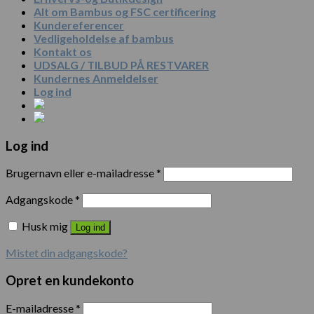
Alt om Bambus og FSC certificering
Kundereferencer
Vedligeholdelse af bambus
Kontakt os
UDSALG / TILBUD PÅ RESTVARER
Kundernes Anmeldelser
Log ind
Log ind
Brugernavn eller e-mailadresse
*
Adgangskode
*
Husk mig
Log ind
Mistet din adgangskode?
Opret en kundekonto
E-mailadresse
*