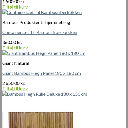
1 500.00
kr.
Tilføj til kurv
Bambus Produkter til hjemmebrug
Containersæt Til Bambusfiberkøkken
360.00
kr.
Tilføj til kurv
Giant Natural
Giant Bambus Hegn Panel 180 x 180 cm
2 650.00
kr.
Tilføj til kurv