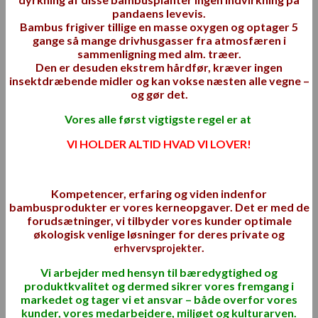
pandaens levevis.
Bambus frigiver tillige en masse oxygen og optager 5
gange så mange drivhusgasser fra atmosfæren i
sammenligning med alm. træer.
Den er desuden ekstrem hårdfør, kræver ingen
insektdræbende midler og kan vokse næsten alle vegne –
og gør det.
Vores alle først vigtigste regel er at
VI HOLDER ALTID HVAD VI LOVER!
Kompetencer, erfaring og viden indenfor
bambusprodukter er vores kerneopgaver. Det er med de
forudsætninger, vi tilbyder vores kunder optimale
økologisk venlige løsninger for deres private og
.
erhvervsprojekter
Vi arbejder med hensyn til bæredygtighed og
produktkvalitet og dermed sikrer vores fremgang i
markedet og tager vi et ansvar – både overfor vores
kunder, vores medarbejdere, miljøet og kulturarven.