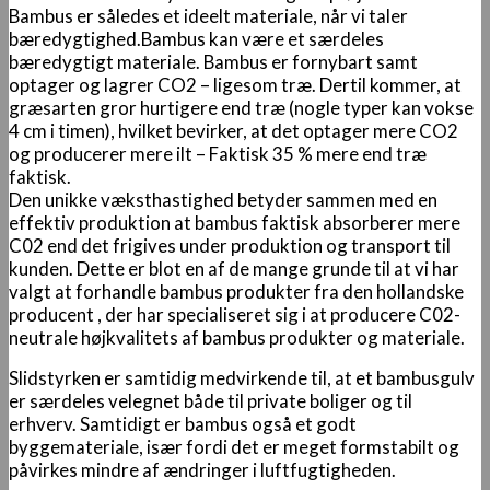
Bambus er således et ideelt materiale, når vi taler
bæredygtighed.Bambus kan være et særdeles
bæredygtigt materiale. Bambus er fornybart samt
optager og lagrer CO2 – ligesom træ. Dertil kommer, at
græsarten gror hurtigere end træ (nogle typer kan vokse
4 cm i timen), hvilket bevirker, at det optager mere CO2
og producerer mere ilt – Faktisk 35 % mere end træ
faktisk.
Den unikke væksthastighed betyder sammen med en
effektiv produktion at bambus faktisk absorberer mere
C02 end det frigives under produktion og transport til
kunden. Dette er blot en af de mange grunde til at vi har
valgt at forhandle bambus produkter fra den hollandske
producent , der har specialiseret sig i at producere C02-
neutrale højkvalitets af bambus produkter og materiale.
Slidstyrken er samtidig medvirkende til, at et bambusgulv
er særdeles velegnet både til private boliger og til
erhverv. Samtidigt er bambus også et godt
byggemateriale, især fordi det er meget formstabilt og
påvirkes mindre af ændringer i luftfugtigheden.