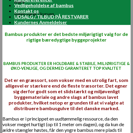
Kurv
Vedligeholdelse af bambus
Kontakt os
Ingen varer i kurven.
UDSALG / TILBUD PÅ RESTVARER
Kundernes Anmeldelser
Bambus produkter er det bedste miljørigtigt valg for de
rigtige bæredygtige
byggeprojekter
BAMBUS PRODUKTER ER HOLDBARE & STABILE, MILJØRIGTIGE &
ØKO-VENLIGE, OG DERMED GARANTERET TOP KVALITET
Det er en græssort, som vokser med en utrolig fart, som
alligevel er stærkere end de fleste træsorter. Det egner
sig derfor godt som et slidstærkt og miljøvenligt
byggemateriale og andre slags af bambus lavet
produkter, hvilket netop er grunden til at vi valgte at
distribuere bambusgulve til det danske marked.
Bambus er i princippet en uudtømmelig ressource, da den
vokser meget hurtigt (op til 1 meter om dagen), og da kun de
ældre stængler høstes, får den yngre bambus mere plads til