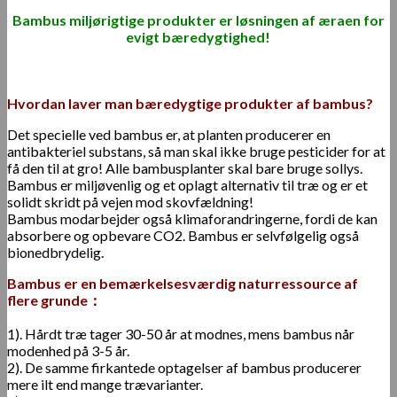
Bambus miljørigtige produkter er løsningen af ​​æraen for
evigt bæredygtighed
!
Hvordan laver man bæredygtige produkter af bambus?
Det specielle ved bambus er, at planten producerer en
antibakteriel substans, så man skal ikke bruge pesticider for at
få den til at gro! Alle bambusplanter skal bare bruge sollys.
Bambus er miljøvenlig og et oplagt alternativ til træ og er et
solidt skridt på vejen mod skovfældning!
Bambus modarbejder også klimaforandringerne, fordi de kan
absorbere og opbevare CO2. Bambus er selvfølgelig også
bionedbrydelig.
Bambus er en bemærkelsesværdig naturressource af
flere grunde：
1). Hårdt træ tager 30-50 år at modnes, mens bambus når
modenhed på 3-5 år.
2). De samme firkantede optagelser af bambus producerer
mere ilt end mange trævarianter.