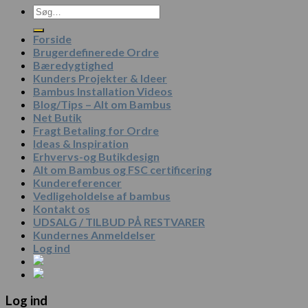
Søg
efter:
Forside
Brugerdefinerede Ordre
Bæredygtighed
Kunders Projekter & Ideer
Bambus Installation Videos
Blog/Tips – Alt om Bambus
Net Butik
Fragt Betaling for Ordre
Ideas & Inspiration
Erhvervs-og Butikdesign
Alt om Bambus og FSC certificering
Kundereferencer
Vedligeholdelse af bambus
Kontakt os
UDSALG / TILBUD PÅ RESTVARER
Kundernes Anmeldelser
Log ind
Log ind