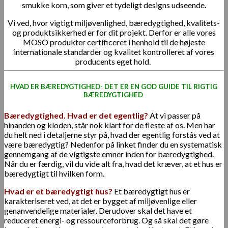
smukke korn, som giver et tydeligt designs udseende.
Vi ved, hvor vigtigt miljøvenlighed, bæredygtighed, kvalitets-
og produktsikkerhed er for dit projekt. Derfor er alle vores
MOSO produkter certificeret i henhold til de højeste
internationale standarder og kvalitet kontrolleret af vores
producents eget hold.
HVAD ER BÆREDYGTIGHED- DET ER EN GOD GUIDE TIL RIGTIG
BÆREDYGTIGHED
Bæredygtighed. Hvad er det egentlig?
At vi passer på
hinanden og kloden, står nok klart for de fleste af os. Men har
du helt ned i detaljerne styr på, hvad der egentlig forstås ved at
være bæredygtig? Nedenfor på linket finder du en systematisk
gennemgang af de vigtigste emner inden for bæredygtighed.
Når du er færdig, vil du vide alt fra, hvad det kræver, at et hus er
bæredygtigt til hvilken form.
Hvad er et bæredygtigt hus?
Et bæredygtigt hus er
karakteriseret ved, at det er bygget af miljøvenlige eller
genanvendelige materialer. Derudover skal det have et
reduceret energi- og ressourceforbrug. Og så skal det gøre