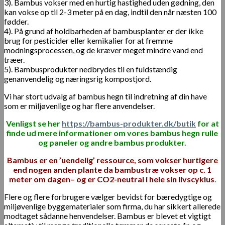
3). Bambus vokser med en hurtig hastighed uden gødning, den
kan vokse op til 2-3 meter på en dag, indtil den når næsten 100
fødder.
4). På grund af holdbarheden af ​​bambusplanter er der ikke
brug for pesticider eller kemikalier for at fremme
modningsprocessen, og de kræver meget mindre vand end
træer.
5). Bambusprodukter nedbrydes til en fuldstændig
genanvendelig og næringsrig kompostjord.
Vi har stort udvalg af bambus hegn til indretning af din have
som er miljøvenlige og har flere anvendelser.
Venligst se her
https://bambus-produkter.dk/butik
for at
finde ud mere informationer om vores bambus hegn rulle
og paneler og andre bambus produkter.
Bambus er en ’uendelig’ ressource, som vokser hurtigere
end nogen anden plante
da bambustræ vokser op c. 1
meter om dagen– og er CO2-neutral i hele sin livscyklus
.
Flere og flere forbrugere vælger bevidst for bæredygtige og
miljøvenlige byggematerialer som firma, du har sikkert allerede
modtaget sådanne henvendelser. Bambus er blevet et vigtigt