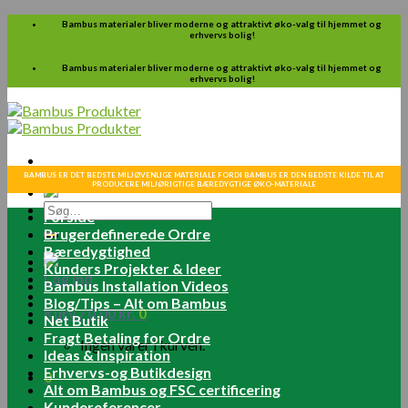
Skip
Bambus materialer bliver moderne og attraktivt øko-valg til hjemmet og
erhvervs bolig!
to
content
Bambus materialer bliver moderne og attraktivt øko-valg til hjemmet og
erhvervs bolig!
BAMBUS ER DET BEDSTE MILJØVENLIGE MATERIALE FORDI BAMBUS ER DEN BEDSTE KILDE TIL AT
PRODUCERE MILJØRIGTIGE BÆREDYGTIGE ØKO-MATERIALE
Søg
Forside
efter:
Brugerdefinerede Ordre
Bæredygtighed
Kunders Projekter & Ideer
Log ind
Bambus Installation Videos
Blog/Tips – Alt om Bambus
Kurv /
0.00
kr.
0
Net Butik
Fragt Betaling for Ordre
Ingen varer i kurven.
Ideas & Inspiration
Erhvervs-og Butikdesign
0
Alt om Bambus og FSC certificering
Kundereferencer