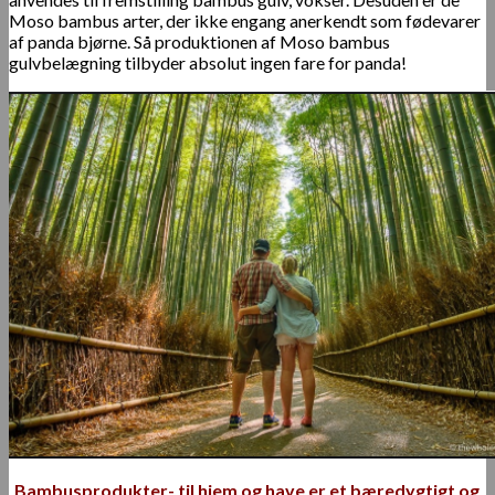
Moso bambus arter, der ikke engang anerkendt som fødevarer
af panda bjørne. Så produktionen af ​​Moso bambus
gulvbelægning tilbyder absolut ingen fare for panda!
Bambusprodukter- til hjem og have er et bæredygtigt og