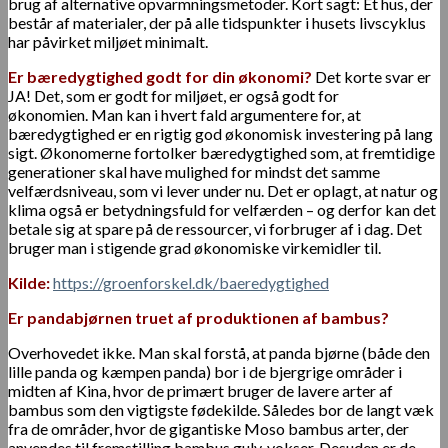
brug af alternative opvarmningsmetoder. Kort sagt: Et hus, der
består af materialer, der på alle tidspunkter i husets livscyklus
har påvirket miljøet minimalt.
Er bæredygtighed godt for din økonomi?
Det korte svar er
JA! Det, som er godt for miljøet, er også godt for
økonomien. Man kan i hvert fald argumentere for, at
bæredygtighed er en rigtig god økonomisk investering på lang
sigt. Økonomerne fortolker bæredygtighed som, at fremtidige
generationer skal have mulighed for mindst det samme
velfærdsniveau, som vi lever under nu. Det er oplagt, at natur og
klima også er betydningsfuld for velfærden – og derfor kan det
betale sig at spare på de ressourcer, vi forbruger af i dag. Det
bruger man i stigende grad økonomiske virkemidler til.
Kilde:
https://groenforskel.dk/baeredygtighed
Er
pandabjørnen
truet af produktionen af ​​bambus?
Overhovedet ikke. Man skal forstå, at panda bjørne (både den
lille panda og kæmpen panda) bor i de bjergrige områder i
midten af ​​Kina, hvor de primært bruger de lavere arter af
bambus som den vigtigste fødekilde. Således bor de langt væk
fra de områder, hvor de gigantiske Moso bambus arter, der
anvendes til fremstilling bambus gulv, vokser. Desuden er de