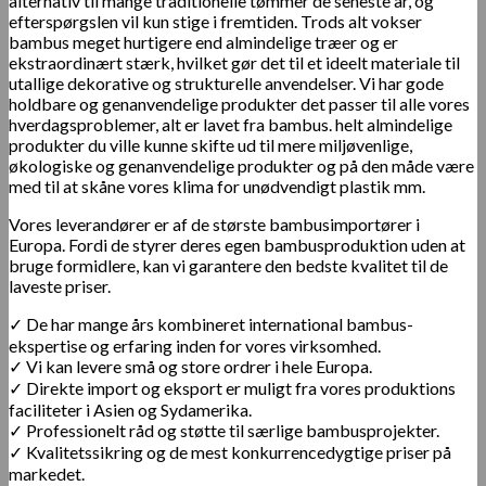
alternativ til mange traditionelle tømmer de seneste år, og
efterspørgslen vil kun stige i fremtiden. Trods alt vokser
bambus meget hurtigere end almindelige træer og er
ekstraordinært stærk, hvilket gør det til et ideelt materiale til
utallige dekorative og strukturelle anvendelser. Vi har gode
holdbare og genanvendelige produkter det passer til alle vores
hverdagsproblemer, alt er lavet fra bambus. helt almindelige
produkter du ville kunne skifte ud til mere miljøvenlige,
økologiske og genanvendelige produkter og på den måde være
med til at skåne vores klima for unødvendigt plastik mm.
Vores leverandører er af ​​de største bambusimportører i
Europa. Fordi de styrer deres egen bambusproduktion uden at
bruge formidlere, kan vi garantere den bedste kvalitet til de
laveste priser.
✓ De har mange års kombineret international bambus-
ekspertise og erfaring inden for vores virksomhed.
✓ Vi kan levere små og store ordrer i hele Europa.
✓ Direkte import og eksport er muligt fra vores produktions
faciliteter i Asien og Sydamerika.
✓ Professionelt råd og støtte til særlige bambusprojekter.
✓ Kvalitetssikring og de mest konkurrencedygtige priser på
markedet.