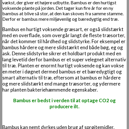
vækst, der giver et højere udbytte. Bambus er den hurtigst
voksende plante på jorden. Det tager kun fire år for en ny
bambus at blive så stor, at den kan skoves fra samme stamme.
Derfor er bambus mere miljøvenlig og bæredygtig end træ.
Bambus en hurtigt voksende græsart, er også slidstærkt
med en overflade, som overgår langt de fleste træsorter,
når det kommer til hårdhed og slidstyrke. For eksempel er
bambus hårdere og mere slidstærkt end både bøg, eg og
ask. Denne slidstyrke sikrer et holdbart produkt med en
lang levetid derfor bambus er et super velegnet alternativ
til træ. Planten er enormt hurtigt voksende og kan vokse
en meter i døgnet dermed bambus er et bæredygtigt og
smart alternativ til træ, eftersom at bambus er hårdere
og mere slidstærkt end mange træsorter, og ydermere
har planten bakteriehæmmende egenskaber.
Bambus er bedst i verden til at optage CO2 og
producere ilt.
Bambus kan nemt dyrkes uden brug af sprøjtemidler.