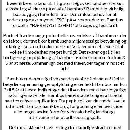
træer ikke er i stand til. Ting som tøj, cykel, tandbørste, kul,
alkohol og vil du tro på en øl af bambus? Bambus er virkelig
bæredygtig i forhold til træ. Der er ikke behov for at
understrege akronymet “FSC” på vores produkter. Bambus
fortæller “BÆREDYGTIGHED” alle caps og fed skrift.
Bortset fra de mange potentielle anvendelser af bambus er der
en faktor, der trækker bambusens miljømæssige betydning og
økologiske værdi endnu mere ud. Vi taler om dets evne til at
vokse til modenhed meget hurtigt. Det svarer også til en
hurtigere genopfyldning af bambus tømme i naturen fra kun 3-
5 år at høste. Sammenlign det med træer, der tager mindst et
årti!
Bambus er den hurtigst voksende plante på planeten! Dette
betyder super hurtig genopfyldning efter høst. Bambus har kun
3 til 5 år at høste, hvilket gør det til verdens mest bæredygtige
naturlige materiale! Bambus kan erstatte brugen af ​​træ til
næsten enhver applikation. Fra papir, tøj, kan du endda lave te
ud af det. Bambus har ikke brug for gødning eller pesticider
eller nogen anden form for videnskabelig landbrugs
intervention for at udbrede sig godt.
Det mest slående træk er dog den naturlige skønhed med