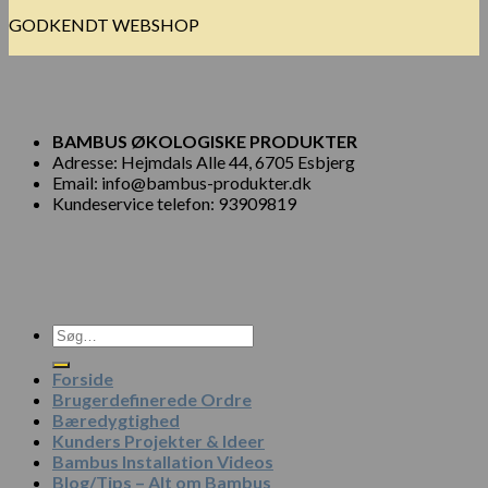
GODKENDT WEBSHOP
BAMBUS ØKOLOGISKE PRODUKTER
Adresse: Hejmdals Alle 44, 6705 Esbjerg
Email: info@bambus-produkter.dk
Kundeservice telefon: 93909819
Søg
efter:
Forside
Brugerdefinerede Ordre
Bæredygtighed
Kunders Projekter & Ideer
Bambus Installation Videos
Blog/Tips – Alt om Bambus