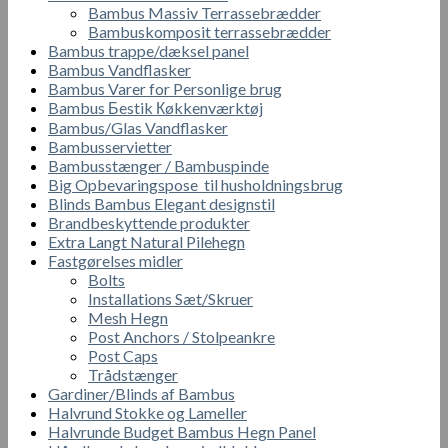
Bambus Massiv Terrassebrædder
Bambuskomposit terrassebrædder
Bambus trappe/dæksel panel
Bambus Vandflasker
Bambus Varer for Personlige brug
Bambus Бestik Кøkkenværktøj
Bambus/Glas Vandflasker
Bambusservietter
Bambusstænger / Bambuspinde
Big Opbevaringspose til husholdningsbrug
Blinds Bambus Elegant designstil
Brandbeskyttende produkter
Extra Langt Natural Pilehegn
Fastgørelses midler
Bolts
Installations Sæt/Skruer
Mesh Hegn
Post Anchors / Stolpeankre
Post Caps
Trådstænger
Gardiner/Blinds af Bambus
Halvrund Stokke og Lameller
Halvrunde Budget Bambus Hegn Panel