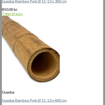
Guadua Bamboo Pole Ø 11-13 x 300 cm
850.00
kr.
Tilføj til kurv
Guadua
Guadua Bamboo Pole Ø 11-13 x 400 cm