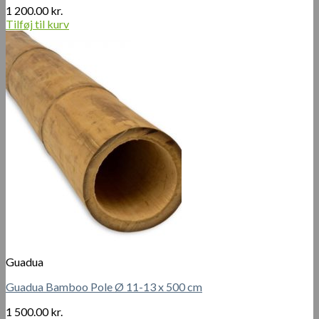
1 200.00
kr.
Tilføj til kurv
Guadua
Guadua Bamboo Pole Ø 11-13 x 500 cm
1 500.00
kr.