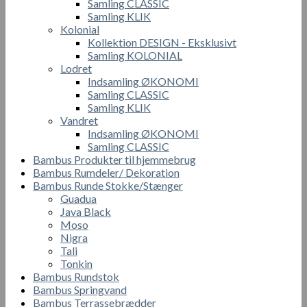
Samling CLASSIC
Samling KLIK
Kolonial
Kollektion DESIGN - Eksklusivt
Samling KOLONIAL
Lodret
Indsamling ØKONOMI
Samling CLASSIC
Samling KLIK
Vandret
Indsamling ØKONOMI
Samling CLASSIC
Bambus Produkter til hjemmebrug
Bambus Rumdeler/ Dekoration
Bambus Runde Stokke/Stænger
Guadua
Java Black
Moso
Nigra
Tali
Tonkin
Bambus Rundstok
Bambus Springvand
Bambus Terrassebrædder