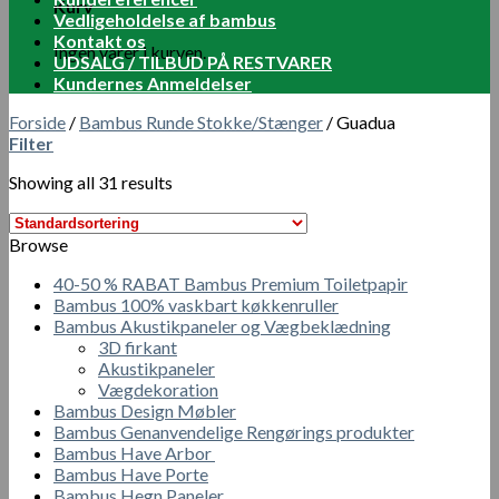
Kurv
Vedligeholdelse af bambus
Kontakt os
Ingen varer i kurven.
UDSALG / TILBUD PÅ RESTVARER
Kundernes Anmeldelser
Forside
/
Bambus Runde Stokke/Stænger
/
Guadua
Filter
Showing all 31 results
Browse
40-50 % RABAT Bambus Premium Toiletpapir
Bambus 100% vaskbart køkkenruller
Bambus Akustikpaneler og Vægbeklædning
3D firkant
Akustikpaneler
Vægdekoration
Bambus Design Møbler
Bambus Genanvendelige Rengørings produkter
Bambus Have Arbor
Bambus Have Porte
Bambus Hegn Paneler