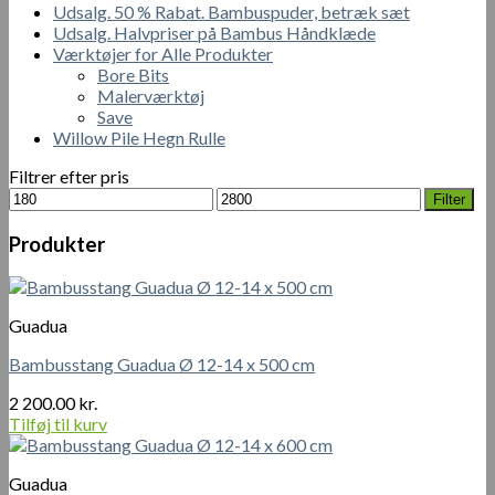
Udsalg. 50 % Rabat. Bambuspuder, betræk sæt
Udsalg. Halvpriser på Bambus Håndklæde
Værktøjer for Alle Produkter
Bore Bits
Malerværktøj
Save
Willow Pile Hegn Rulle
Filtrer efter pris
Mindste
Højeste
Filter
pris
pris
Produkter
Guadua
Bambusstang Guadua Ø 12-14 x 500 cm
2 200.00
kr.
Tilføj til kurv
Guadua