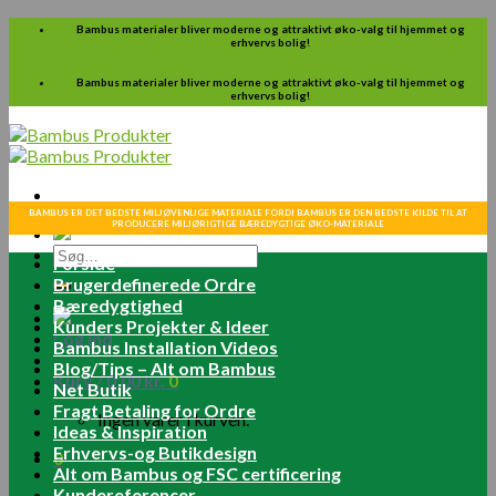
Skip
Bambus materialer bliver moderne og attraktivt øko-valg til hjemmet og
erhvervs bolig!
to
content
Bambus materialer bliver moderne og attraktivt øko-valg til hjemmet og
erhvervs bolig!
BAMBUS ER DET BEDSTE MILJØVENLIGE MATERIALE FORDI BAMBUS ER DEN BEDSTE KILDE TIL AT
PRODUCERE MILJØRIGTIGE BÆREDYGTIGE ØKO-MATERIALE
Søg
Forside
efter:
Brugerdefinerede Ordre
Bæredygtighed
Kunders Projekter & Ideer
Log ind
Bambus Installation Videos
Blog/Tips – Alt om Bambus
Kurv /
0.00
kr.
0
Net Butik
Fragt Betaling for Ordre
Ingen varer i kurven.
Ideas & Inspiration
Erhvervs-og Butikdesign
0
Alt om Bambus og FSC certificering
Kundereferencer