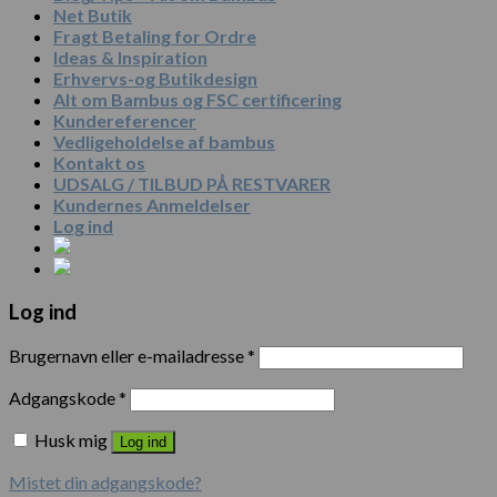
Net Butik
Fragt Betaling for Ordre
Ideas & Inspiration
Erhvervs-og Butikdesign
Alt om Bambus og FSC certificering
Kundereferencer
Vedligeholdelse af bambus
Kontakt os
UDSALG / TILBUD PÅ RESTVARER
Kundernes Anmeldelser
Log ind
Log ind
Brugernavn eller e-mailadresse
*
Adgangskode
*
Husk mig
Log ind
Mistet din adgangskode?