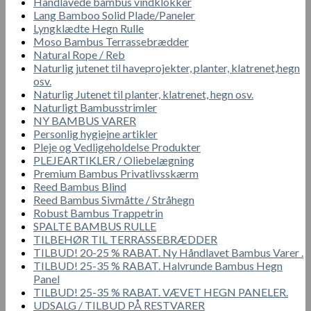
Håndlavede bambus vindklokker
Lang Bamboo Solid Plade/Paneler
Lyngklædte Hegn Rulle
Moso Bambus Terrassebrædder
Natural Rope / Reb
Naturlig jutenet til haveprojekter, planter, klatrenet,hegn
osv.
Naturlig Jutenet til planter, klatrenet, hegn osv.
Naturligt Bambusstrimler
NY BAMBUS VARER
Personlig hygiejne artikler
Pleje og Vedligeholdelse Produkter
PLEJEARTIKLER / Oliebelægning
Premium Bambus Privatlivsskærm
Reed Bambus Blind
Reed Bambus Sivmåtte / Stråhegn
Robust Bambus Trappetrin
SPALTE BAMBUS RULLE
TILBEHØR TIL TERRASSEBRÆDDER
TILBUD! 20-25 % RABAT. Ny Håndlavet Bambus Varer .
TILBUD! 25-35 % RABAT. Halvrunde Bambus Hegn
Panel
TILBUD! 25-35 % RABAT. VÆVET HEGN PANELER.
UDSALG / TILBUD PÅ RESTVARER