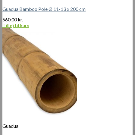
Guadua Bamboo Pole Ø 11-13 x 200 cm
560.00
kr.
Tilføj til kurv
Guadua