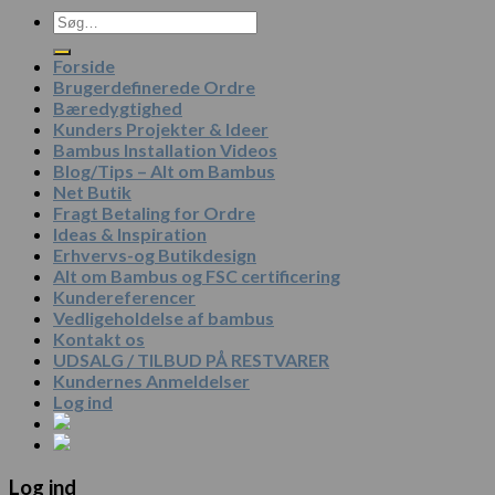
Søg
efter:
Forside
Brugerdefinerede Ordre
Bæredygtighed
Kunders Projekter & Ideer
Bambus Installation Videos
Blog/Tips – Alt om Bambus
Net Butik
Fragt Betaling for Ordre
Ideas & Inspiration
Erhvervs-og Butikdesign
Alt om Bambus og FSC certificering
Kundereferencer
Vedligeholdelse af bambus
Kontakt os
UDSALG / TILBUD PÅ RESTVARER
Kundernes Anmeldelser
Log ind
Log ind