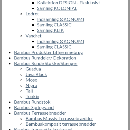
Kollektion DESIGN - Eksklusivt
Samling KOLONIAL
Lodret
Indsamling ØKONOMI
Samling CLASSIC
Samling KLIK
Vandret
Indsamling ØKONOMI
Samling CLASSIC
Bambus Produkter til hjemmebrug
Bambus Rumdeler/ Dekoration
Bambus Runde Stokke/Stænger
Guadua
Java Black
Moso
Nigra
Tali
Tonkin
Bambus Rundstok
Bambus Springvand
Bambus Terrassebrædder
Bambus Massiv Terrassebrædder
Bambuskomposit terrassebrædder
Bambus trappe/dæksel panel