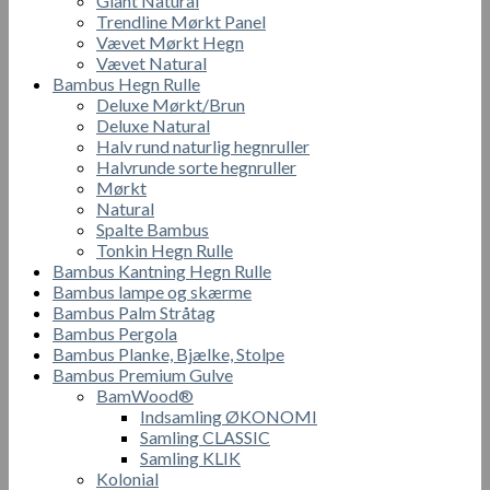
Giant Natural
Trendline Mørkt Panel
Vævet Mørkt Hegn
Vævet Natural
Bambus Hegn Rulle
Deluxe Mørkt/Brun
Deluxe Natural
Halv rund naturlig hegnruller
Halvrunde sorte hegnruller
Mørkt
Natural
Spalte Bambus
Tonkin Hegn Rulle
Bambus Kantning Hegn Rulle
Bambus lampe og skærme
Bambus Palm Stråtag
Bambus Pergola
Bambus Planke, Bjælke, Stolpe
Bambus Premium Gulve
BamWood®
Indsamling ØKONOMI
Samling CLASSIC
Samling KLIK
Kolonial