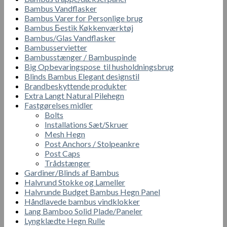
Bambus Vandflasker
Bambus Varer for Personlige brug
Bambus Бestik Кøkkenværktøj
Bambus/Glas Vandflasker
Bambusservietter
Bambusstænger / Bambuspinde
Big Opbevaringspose til husholdningsbrug
Blinds Bambus Elegant designstil
Brandbeskyttende produkter
Extra Langt Natural Pilehegn
Fastgørelses midler
Bolts
Installations Sæt/Skruer
Mesh Hegn
Post Anchors / Stolpeankre
Post Caps
Trådstænger
Gardiner/Blinds af Bambus
Halvrund Stokke og Lameller
Halvrunde Budget Bambus Hegn Panel
Håndlavede bambus vindklokker
Lang Bamboo Solid Plade/Paneler
Lyngklædte Hegn Rulle