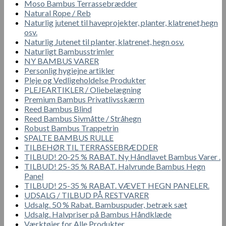
Moso Bambus Terrassebrædder
Natural Rope / Reb
Naturlig jutenet til haveprojekter, planter, klatrenet,hegn
osv.
Naturlig Jutenet til planter, klatrenet, hegn osv.
Naturligt Bambusstrimler
NY BAMBUS VARER
Personlig hygiejne artikler
Pleje og Vedligeholdelse Produkter
PLEJEARTIKLER / Oliebelægning
Premium Bambus Privatlivsskærm
Reed Bambus Blind
Reed Bambus Sivmåtte / Stråhegn
Robust Bambus Trappetrin
SPALTE BAMBUS RULLE
TILBEHØR TIL TERRASSEBRÆDDER
TILBUD! 20-25 % RABAT. Ny Håndlavet Bambus Varer .
TILBUD! 25-35 % RABAT. Halvrunde Bambus Hegn
Panel
TILBUD! 25-35 % RABAT. VÆVET HEGN PANELER.
UDSALG / TILBUD PÅ RESTVARER
Udsalg. 50 % Rabat. Bambuspuder, betræk sæt
Udsalg. Halvpriser på Bambus Håndklæde
Værktøjer for Alle Produkter