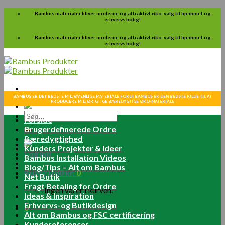
Skip
Bambus materialer bliver moderne og attraktivt øko-valg til hjemmet og
erhvervs bolig!
to
content
Bambus materialer bliver moderne og attraktivt øko-valg til hjemmet og
erhvervs bolig!
BAMBUS ER DET BEDSTE MILJØVENLIGE MATERIALE FORDI BAMBUS ER DEN BEDSTE KILDE TIL AT
PRODUCERE MILJØRIGTIGE BÆREDYGTIGE ØKO-MATERIALE
Søg
Forside
efter:
Brugerdefinerede Ordre
Bæredygtighed
Kunders Projekter & Ideer
Log ind
Bambus Installation Videos
Blog/Tips – Alt om Bambus
Kurv /
0.00
kr.
0
Net Butik
Fragt Betaling for Ordre
Ingen varer i kurven.
Ideas & Inspiration
Erhvervs-og Butikdesign
0
Alt om Bambus og FSC certificering
Kundereferencer