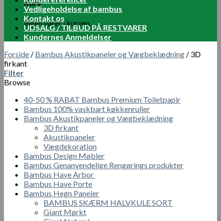
Kurv
Vedligeholdelse af bambus
Kontakt os
Ingen varer i kurven.
UDSALG / TILBUD PÅ RESTVARER
Kundernes Anmeldelser
Forside
/
Bambus Akustikpaneler og Vægbeklædning
/
3D
firkant
Filter
Browse
40-50 % RABAT Bambus Premium Toiletpapir
Bambus 100% vaskbart køkkenruller
Bambus Akustikpaneler og Vægbeklædning
3D firkant
Akustikpaneler
Vægdekoration
Bambus Design Møbler
Bambus Genanvendelige Rengørings produkter
Bambus Have Arbor
Bambus Have Porte
Bambus Hegn Paneler
BAMBUS SKÆRM HALVKULE SORT
Giant Mørkt