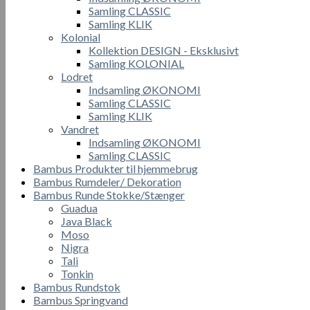
Samling CLASSIC
Samling KLIK
Kolonial
Kollektion DESIGN - Eksklusivt
Samling KOLONIAL
Lodret
Indsamling ØKONOMI
Samling CLASSIC
Samling KLIK
Vandret
Indsamling ØKONOMI
Samling CLASSIC
Bambus Produkter til hjemmebrug
Bambus Rumdeler/ Dekoration
Bambus Runde Stokke/Stænger
Guadua
Java Black
Moso
Nigra
Tali
Tonkin
Bambus Rundstok
Bambus Springvand