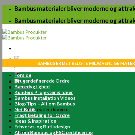
Skip
Bambus materialer bliver moderne og attrakt
to
content
Bambus materialer bliver moderne og attrakt
BAMBUS ER DET BEDSTE MILJØVENLIGE MATER
Søg
efter:
Forside
Brugerdefinerede Ordre
Bæredygtighed
Log ind
Kunders Projekter & Ideer
Bambus Installation Videos
Kurv /
0.00
kr.
0
Blog/Tips – Alt om Bambus
Net Butik
Ingen varer i kurven.
Fragt Betaling for Ordre
0
Ideas & Inspiration
Erhvervs-og Butikdesign
Kurv
Alt om Bambus og FSC certificering