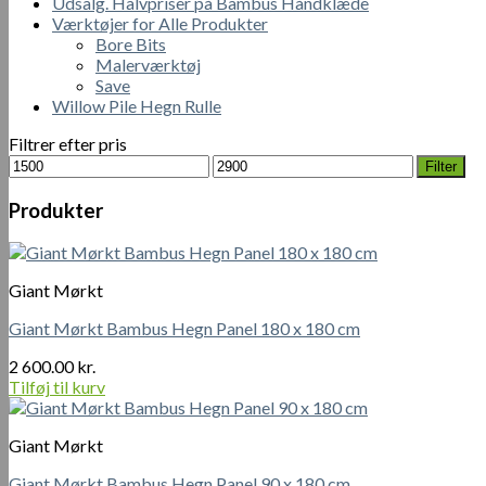
Udsalg. Halvpriser på Bambus Håndklæde
Værktøjer for Alle Produkter
Bore Bits
Malerværktøj
Save
Willow Pile Hegn Rulle
Filtrer efter pris
Mindste
Højeste
Filter
pris
pris
Produkter
Giant Mørkt
Giant Mørkt Bambus Hegn Panel 180 x 180 cm
2 600.00
kr.
Tilføj til kurv
Giant Mørkt
Giant Mørkt Bambus Hegn Panel 90 x 180 cm