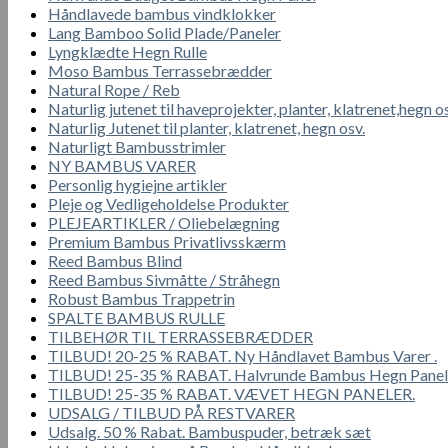
Håndlavede bambus vindklokker
Lang Bamboo Solid Plade/Paneler
Lyngklædte Hegn Rulle
Moso Bambus Terrassebrædder
Natural Rope / Reb
Naturlig jutenet til haveprojekter, planter, klatrenet,hegn o
Naturlig Jutenet til planter, klatrenet, hegn osv.
Naturligt Bambusstrimler
NY BAMBUS VARER
Personlig hygiejne artikler
Pleje og Vedligeholdelse Produkter
PLEJEARTIKLER / Oliebelægning
Premium Bambus Privatlivsskærm
Reed Bambus Blind
Reed Bambus Sivmåtte / Stråhegn
Robust Bambus Trappetrin
SPALTE BAMBUS RULLE
TILBEHØR TIL TERRASSEBRÆDDER
TILBUD! 20-25 % RABAT. Ny Håndlavet Bambus Varer .
TILBUD! 25-35 % RABAT. Halvrunde Bambus Hegn Panel
TILBUD! 25-35 % RABAT. VÆVET HEGN PANELER.
UDSALG / TILBUD PÅ RESTVARER
Udsalg. 50 % Rabat. Bambuspuder, betræk sæt