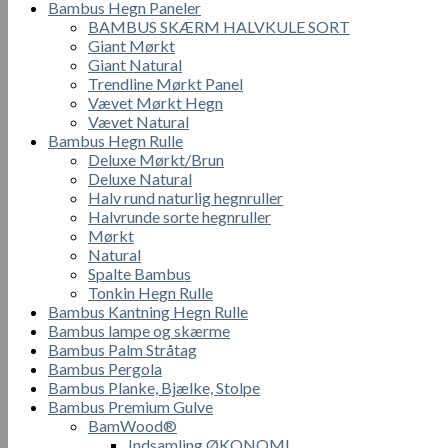
Bambus Hegn Paneler
BAMBUS SKÆRM HALVKULE SORT
Giant Mørkt
Giant Natural
Trendline Mørkt Panel
Vævet Mørkt Hegn
Vævet Natural
Bambus Hegn Rulle
Deluxe Mørkt/Brun
Deluxe Natural
Halv rund naturlig hegnruller
Halvrunde sorte hegnruller
Mørkt
Natural
Spalte Bambus
Tonkin Hegn Rulle
Bambus Kantning Hegn Rulle
Bambus lampe og skærme
Bambus Palm Stråtag
Bambus Pergola
Bambus Planke, Bjælke, Stolpe
Bambus Premium Gulve
BamWood®
Indsamling ØKONOMI