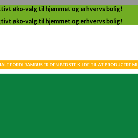
ivt øko-valg til hjemmet og erhvervs bolig!
ivt øko-valg til hjemmet og erhvervs bolig!
IALE FORDI BAMBUS ER DEN BEDSTE KILDE TIL AT PRODUCERE 