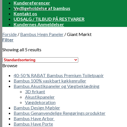
Kundereferencer
Vedligeholdelse af bambus
Ingen varer i kurven.
Kontakt os
UDSALG / TILBUD PÅ RESTVARER
Kundernes Anmeldelser
Forside
/
Bambus Hegn Paneler
/
Giant Mørkt
Filter
Showing all 5 results
Browse
40-50 % RABAT Bambus Premium Toiletpapir
Bambus 100% vaskbart køkkenruller
Bambus Akustikpaneler og Vægbeklædning
3D firkant
Akustikpaneler
Vægdekoration
Bambus Design Møbler
Bambus Genanvendelige Rengørings produkter
Bambus Have Arbor
Bambus Have Porte