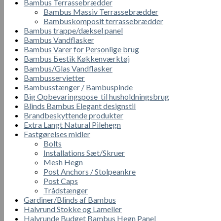
Bambus Terrassebrædder
Bambus Massiv Terrassebrædder
Bambuskomposit terrassebrædder
Bambus trappe/dæksel panel
Bambus Vandflasker
Bambus Varer for Personlige brug
Bambus Бestik Кøkkenværktøj
Bambus/Glas Vandflasker
Bambusservietter
Bambusstænger / Bambuspinde
Big Opbevaringspose til husholdningsbrug
Blinds Bambus Elegant designstil
Brandbeskyttende produkter
Extra Langt Natural Pilehegn
Fastgørelses midler
Bolts
Installations Sæt/Skruer
Mesh Hegn
Post Anchors / Stolpeankre
Post Caps
Trådstænger
Gardiner/Blinds af Bambus
Halvrund Stokke og Lameller
Halvrunde Budget Bambus Hegn Panel