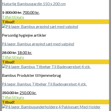
Naturlig Bambusgardin 150 x 200 cm
Den
Den
1 300.00
kr.
700.00
kr.
oprindelige
aktuelle
Tilføj til kurv
pris
pris
Tilbud!
var:
er:
1
700.00 kr..
Personlig hygiejne artikler
300.00 kr..
På lager. Bambus ørepind sæt med vatpind
Den
Den
28.00
kr.
18.00
kr.
oprindelige
aktuelle
Tilføj til kurv
pris
pris
Tilbud!
var:
er:
28.00 kr..
18.00 kr..
Bambus Produkter til hjemmebrug
På lager. Bambus Tilbehør Til Badeværelset 4 stk.
Den
Den
350.00
kr.
250.00
kr.
oprindelige
aktuelle
Tilføj til kurv
pris
pris
Tilbud!
var:
er: