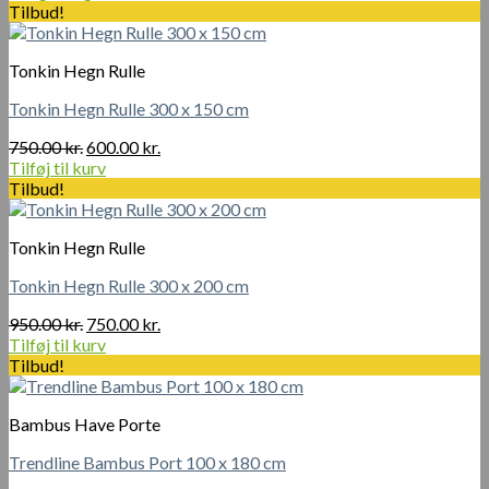
Dette
til
Tilbud!
vare
255.00 kr.
har
Tonkin Hegn Rulle
flere
varianter.
Tonkin Hegn Rulle 300 x 150 cm
Mulighederne
kan
Den
Den
750.00
kr.
600.00
kr.
vælges
oprindelige
aktuelle
Tilføj til kurv
på
pris
pris
Tilbud!
varesiden
var:
er:
750.00 kr..
600.00 kr..
Tonkin Hegn Rulle
Tonkin Hegn Rulle 300 x 200 cm
Den
Den
950.00
kr.
750.00
kr.
oprindelige
aktuelle
Tilføj til kurv
pris
pris
Tilbud!
var:
er:
950.00 kr..
750.00 kr..
Bambus Have Porte
Trendline Bambus Port 100 x 180 cm