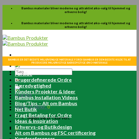
Skip
Bambus materialer bliver moderne og attraktivt øko-valg til hjemmet og
erhvervs bolig!
to
content
Bambus materialer bliver moderne og attraktivt øko-valg til hjemmet og
erhvervs bolig!
BAMBUS ER DET BEDSTE MILJØVENLIGE MATERIALE FORDI BAMBUS ER DEN BEDSTE KILDE TIL AT
PRODUCERE MILJØRIGTIGE BÆREDYGTIGE ØKO-MATERIALE
Søg
Forside
efter:
Brugerdefinerede Ordre
Bæredygtighed
Kunders Projekter & Ideer
Log ind
Bambus Installation Videos
Blog/Tips – Alt om Bambus
Kurv /
0.00
kr.
0
Net Butik
Fragt Betaling for Ordre
Ingen varer i kurven.
Ideas & Inspiration
Erhvervs-og Butikdesign
0
Alt om Bambus og FSC certificering
Kundereferencer