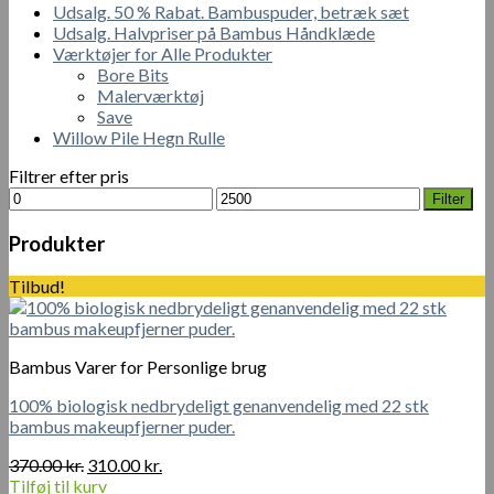
Udsalg. 50 % Rabat. Bambuspuder, betræk sæt
Udsalg. Halvpriser på Bambus Håndklæde
Værktøjer for Alle Produkter
Bore Bits
Malerværktøj
Save
Willow Pile Hegn Rulle
Filtrer efter pris
Mindste
Højeste
Filter
pris
pris
Produkter
Tilbud!
Bambus Varer for Personlige brug
100% biologisk nedbrydeligt genanvendelig med 22 stk
bambus makeupfjerner puder.
Den
Den
370.00
kr.
310.00
kr.
oprindelige
aktuelle
Tilføj til kurv