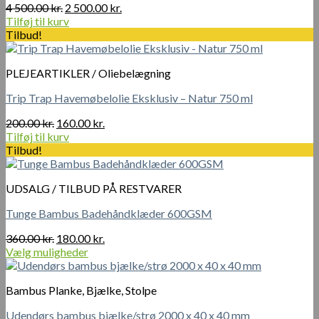
Den
Den
4 500.00
kr.
2 500.00
kr.
oprindelige
aktuelle
Tilføj til kurv
pris
pris
Tilbud!
var:
er:
4
2
PLEJEARTIKLER / Oliebelægning
500.00 kr..
500.00 kr..
Trip Trap Havemøbelolie Eksklusiv – Natur 750 ml
Den
Den
200.00
kr.
160.00
kr.
oprindelige
aktuelle
Tilføj til kurv
pris
pris
Tilbud!
var:
er:
200.00 kr..
160.00 kr..
UDSALG / TILBUD PÅ RESTVARER
Tunge Bambus Badehåndklæder 600GSM
Den
Den
360.00
kr.
180.00
kr.
oprindelige
aktuelle
Vælg muligheder
Dette
pris
pris
vare
var:
er:
Bambus Planke, Bjælke, Stolpe
har
360.00 kr..
180.00 kr..
flere
Udendørs bambus bjælke/strø 2000 x 40 x 40 mm
varianter.