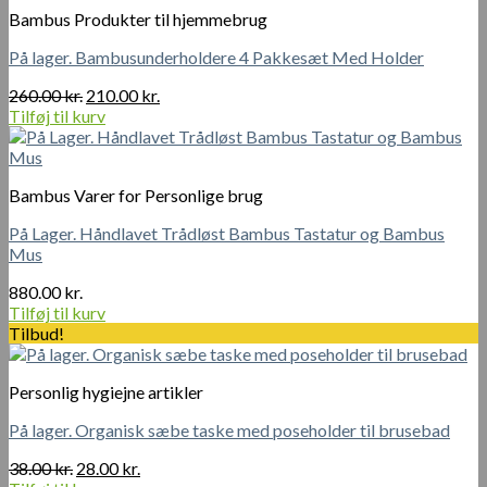
350.00 kr..
250.00 kr..
Bambus Produkter til hjemmebrug
På lager. Bambusunderholdere 4 Pakkesæt Med Holder
Den
Den
260.00
kr.
210.00
kr.
oprindelige
aktuelle
Tilføj til kurv
pris
pris
var:
er:
260.00 kr..
210.00 kr..
Bambus Varer for Personlige brug
På Lager. Håndlavet Trådløst Bambus Tastatur og Bambus
Mus
880.00
kr.
Tilføj til kurv
Tilbud!
Personlig hygiejne artikler
På lager. Organisk sæbe taske med poseholder til brusebad
Den
Den
38.00
kr.
28.00
kr.