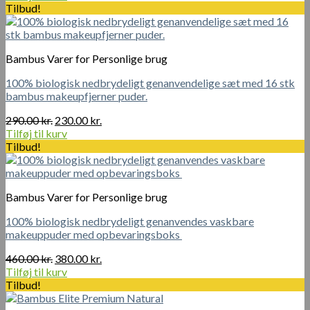
pris
pris
Tilbud!
var:
er:
370.00 kr..
310.00 kr..
Bambus Varer for Personlige brug
100% biologisk nedbrydeligt genanvendelige sæt med 16 stk
bambus makeupfjerner puder.
Den
Den
290.00
kr.
230.00
kr.
oprindelige
aktuelle
Tilføj til kurv
pris
pris
Tilbud!
var:
er:
290.00 kr..
230.00 kr..
Bambus Varer for Personlige brug
100% biologisk nedbrydeligt genanvendes vaskbare
makeuppuder med opbevaringsboks
Den
Den
460.00
kr.
380.00
kr.
oprindelige
aktuelle
Tilføj til kurv
pris
pris
Tilbud!
var:
er: