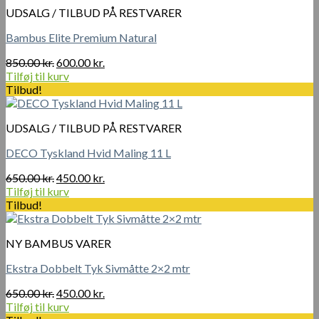
460.00 kr..
380.00 kr..
UDSALG / TILBUD PÅ RESTVARER
Bambus Elite Premium Natural
Den
Den
850.00
kr.
600.00
kr.
oprindelige
aktuelle
Tilføj til kurv
pris
pris
Tilbud!
var:
er:
850.00 kr..
600.00 kr..
UDSALG / TILBUD PÅ RESTVARER
DECO Tyskland Hvid Maling 11 L
Den
Den
650.00
kr.
450.00
kr.
oprindelige
aktuelle
Tilføj til kurv
pris
pris
Tilbud!
var:
er:
650.00 kr..
450.00 kr..
NY BAMBUS VARER
Ekstra Dobbelt Tyk Sivmåtte 2×2 mtr
Den
Den
650.00
kr.
450.00
kr.
oprindelige
aktuelle
Tilføj til kurv