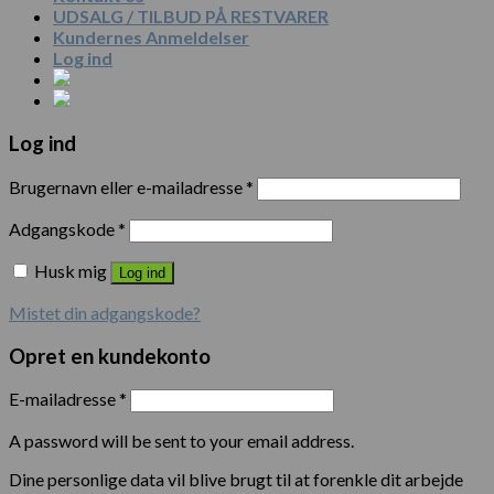
UDSALG / TILBUD PÅ RESTVARER
Kundernes Anmeldelser
Log ind
Log ind
Brugernavn eller e-mailadresse
*
Adgangskode
*
Husk mig
Log ind
Mistet din adgangskode?
Opret en kundekonto
E-mailadresse
*
A password will be sent to your email address.
Dine personlige data vil blive brugt til at forenkle dit arbejde