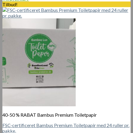
pris
pris
Tilbud!
var:
er:
90.00 kr..
45.00 kr..
40-50 % RABAT Bambus Premium Toiletpapir
FSC-certificeret Bambus Premium Toiletpapir med 24 ruller pr.
pakke.