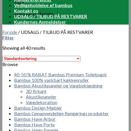
Kurv
Vedligeholdelse af bambus
Kontakt os
Ingen varer i kurven.
UDSALG / TILBUD PÅ RESTVARER
Kundernes Anmeldelser
Forside
/
UDSALG / TILBUD PÅ RESTVARER
Filter
Showing all 40 results
Browse
40-50 % RABAT Bambus Premium Toiletpapir
Bambus 100% vaskbart køkkenruller
Bambus Akustikpaneler og Vægbeklædning
3D firkant
Akustikpaneler
Vægdekoration
Bambus Design Møbler
Bambus Genanvendelige Rengørings produkter
Bambus Have Arbor
Bambus Have Porte
Bambus Hegn Paneler