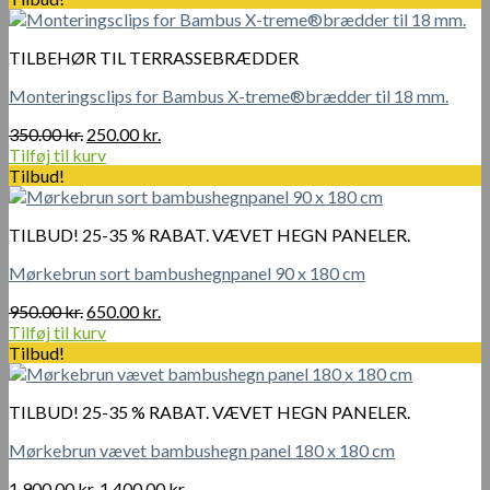
var:
er:
350.00 kr..
250.00 kr..
TILBEHØR TIL TERRASSEBRÆDDER
Monteringsclips for Bambus X-treme®brædder til 18 mm.
Den
Den
350.00
kr.
250.00
kr.
oprindelige
aktuelle
Tilføj til kurv
pris
pris
Tilbud!
var:
er:
350.00 kr..
250.00 kr..
TILBUD! 25-35 % RABAT. VÆVET HEGN PANELER.
Mørkebrun sort bambushegnpanel 90 x 180 cm
Den
Den
950.00
kr.
650.00
kr.
oprindelige
aktuelle
Tilføj til kurv
pris
pris
Tilbud!
var:
er:
950.00 kr..
650.00 kr..
TILBUD! 25-35 % RABAT. VÆVET HEGN PANELER.
Mørkebrun vævet bambushegn panel 180 x 180 cm
Den
Den
1 900.00
kr.
1 400.00
kr.