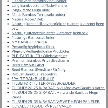
Håndlavede bambus vindklokker
Lang Bamboo Solid Plade/Paneler
Lyngklædte Hegn Rulle
Moso Bambus Terrassebrædder
Natural Rope / Reb
Naturlig jutenet til haveprojekter, planter, klatrenet,hegn
osv.
Naturlig Jutenet til planter, klatrenet, hegn osv.
Naturligt Bambusstrimler
NY BAMBUS VARER
Personlig hygiejne artikler
Pleje og Vedligeholdelse Produkter
PLEJEARTIKLER / Oliebelægning
Premium Bambus Privatlivsskærm
Reed Bambus Blind
Reed Bambus Sivmåtte / Stråhegn
Robust Bambus Trappetrin
SPALTE BAMBUS RULLE
TILBEHØR TIL TERRASSEBRÆDDER
TILBUD! 20-25 % RABAT. Ny Håndlavet Bambus Varer .
TILBUD! 25-35 % RABAT. Halvrunde Bambus Hegn
Panel
TILBUD! 25-35 % RABAT. VÆVET HEGN PANELER.
UDSALG / TILBUD PÅ RESTVARER