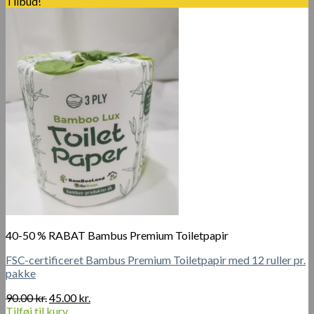
pris
pris
Tilbud!
var:
er:
650.00 kr..
450.00 kr..
40-50 % RABAT Bambus Premium Toiletpapir
FSC-certificeret Bambus Premium Toiletpapir med 12 ruller pr.
pakke
Den
Den
90.00
kr.
45.00
kr.
oprindelige
aktuelle
Tilføj til kurv