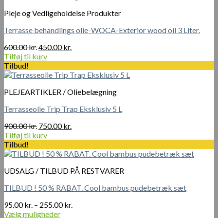
Pleje og Vedligeholdelse Produkter
Terrasse behandlings olie-WOCA-Exterior wood oil 3 Liter.
Den
Den
600.00
kr.
450.00
kr.
oprindelige
aktuelle
Tilføj til kurv
pris
pris
Tilbud!
var:
er:
600.00 kr..
450.00 kr..
PLEJEARTIKLER / Oliebelægning
Terrasseolie Trip Trap Eksklusiv 5 L
Den
Den
900.00
kr.
750.00
kr.
oprindelige
aktuelle
Tilføj til kurv
pris
pris
Tilbud!
var:
er:
900.00 kr..
750.00 kr..
UDSALG / TILBUD PÅ RESTVARER
TILBUD ! 50 % RABAT. Cool bambus pudebetræk sæt
Prisinterval:
95.00
kr.
–
255.00
kr.
95.00 kr.
Vælg muligheder