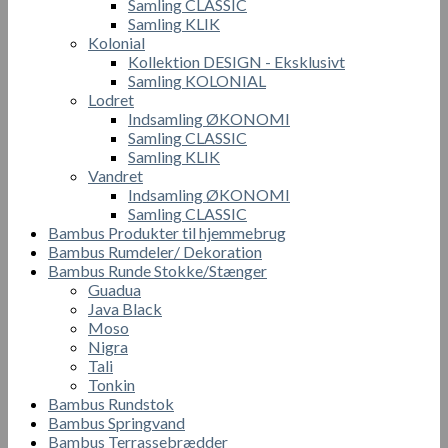
Samling CLASSIC
Samling KLIK
Kolonial
Kollektion DESIGN - Eksklusivt
Samling KOLONIAL
Lodret
Indsamling ØKONOMI
Samling CLASSIC
Samling KLIK
Vandret
Indsamling ØKONOMI
Samling CLASSIC
Bambus Produkter til hjemmebrug
Bambus Rumdeler/ Dekoration
Bambus Runde Stokke/Stænger
Guadua
Java Black
Moso
Nigra
Tali
Tonkin
Bambus Rundstok
Bambus Springvand
Bambus Terrassebrædder