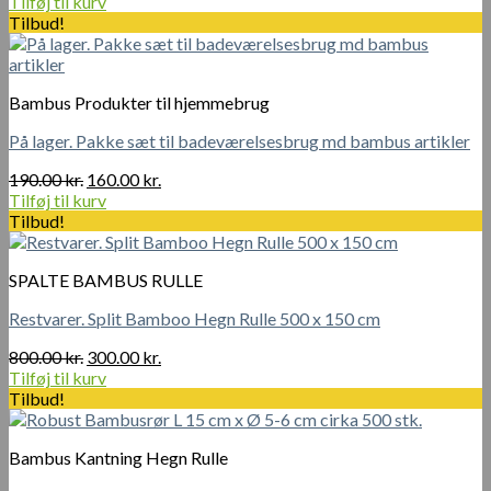
oprindelige
aktuelle
Tilføj til kurv
pris
pris
Tilbud!
var:
er:
38.00 kr..
28.00 kr..
Bambus Produkter til hjemmebrug
På lager. Pakke sæt til badeværelsesbrug md bambus artikler
Den
Den
190.00
kr.
160.00
kr.
oprindelige
aktuelle
Tilføj til kurv
pris
pris
Tilbud!
var:
er:
190.00 kr..
160.00 kr..
SPALTE BAMBUS RULLE
Restvarer. Split Bamboo Hegn Rulle 500 x 150 cm
Den
Den
800.00
kr.
300.00
kr.
oprindelige
aktuelle
Tilføj til kurv
pris
pris
Tilbud!
var:
er:
800.00 kr..
300.00 kr..
Bambus Kantning Hegn Rulle