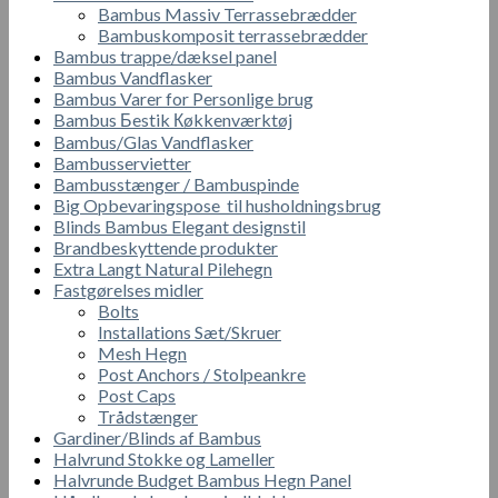
Bambus Massiv Terrassebrædder
Bambuskomposit terrassebrædder
Bambus trappe/dæksel panel
Bambus Vandflasker
Bambus Varer for Personlige brug
Bambus Бestik Кøkkenværktøj
Bambus/Glas Vandflasker
Bambusservietter
Bambusstænger / Bambuspinde
Big Opbevaringspose til husholdningsbrug
Blinds Bambus Elegant designstil
Brandbeskyttende produkter
Extra Langt Natural Pilehegn
Fastgørelses midler
Bolts
Installations Sæt/Skruer
Mesh Hegn
Post Anchors / Stolpeankre
Post Caps
Trådstænger
Gardiner/Blinds af Bambus
Halvrund Stokke og Lameller
Halvrunde Budget Bambus Hegn Panel