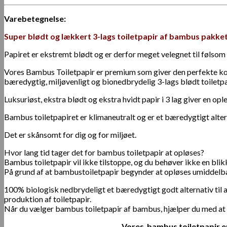
Varebetegnelse:
Super blødt og lækkert 3-lags toiletpapir af bambus pakket 
Papiret er ekstremt blødt og er derfor meget velegnet til følsom
Vores Bambus Toiletpapir er premium som giver den perfekte kombi
bæredygtig, miljøvenligt og bionedbrydelig 3-lags blødt toiletp
Luksuriøst, ekstra blødt og ekstra hvidt papir i 3 lag giver en ople
Bambus toiletpapiret er klimaneutralt og er et bæredygtigt alterna
Det er skånsomt for dig og for miljøet.
Hvor lang tid tager det for bambus toiletpapir at opløses?
Bambus toiletpapir vil ikke tilstoppe, og du behøver ikke en bli
På grund af at bambustoiletpapir begynder at opløses umiddelbart e
100% biologisk nedbrydeligt et bæredygtigt godt alternativ til a
produktion af toiletpapir.
Når du vælger bambus toiletpapir af bambus, hjælper du med at
Vores bambus toiletpapir er