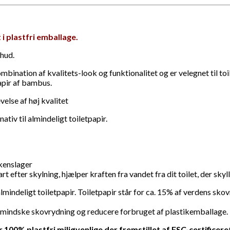
i plastfri emballage.
 hud.
nation af kvalitets-look og funktionalitet og er velegnet til toil
apir af bambus.
velse af høj kvalitet
tiv til almindeligt toiletpapir.
kkenslager
fter skylning, hjælper kraften fra vandet fra dit toilet, der skyll
lmindeligt toiletpapir. Toiletpapir står for ca. 15% af verdens sko
 mindske skovrydning og reducere forbruget af plastikemballage.
 100% plastfri miljøvenlige der fremstillet af FSC-certific