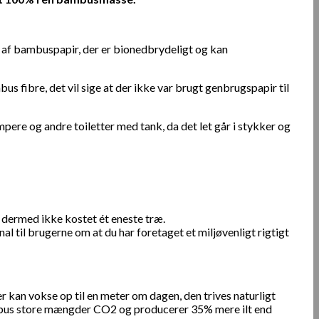
t af bambuspapir, der er bionedbrydeligt og kan
s fibre, det vil sige at der ikke var brugt genbrugspapir til
mpere og andre toiletter med tank, da det let går i stykker og
dermed ikke kostet ét eneste træ.
til brugerne om at du har foretaget et miljøvenligt rigtigt
r kan vokse op til en meter om dagen, den trives naturligt
bambus store mængder CO2 og producerer 35% mere ilt end