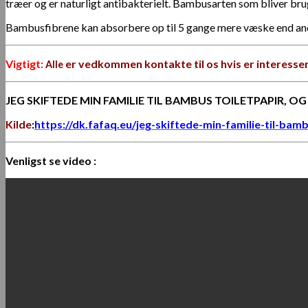
træer og er naturligt antibakterielt. Bambusarten som bliver brugt
Bambusfibrene kan absorbere op til 5 gange mere væske end andre 
Vigtigt:
er vedkommen kontakte til os hvis er interesser
Alle
JEG SKIFTEDE MIN FAMILIE TIL BAMBUS TOILETPAPIR, O
Kilde
:
https://dk.fafaq.eu/jeg-skiftede-min-familie-til-bam
Venligst se video :