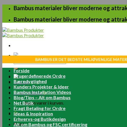
Skip
Bambus materialer bliver moderne og attrakt
to
content
Bambus materialer bliver moderne og attrakt
BAMBUS ER DET BEDSTE MILJØVENLIGE MATER
Søg
efter:
Forside
Brugerdefinerede Ordre
Bæredygtighed
Log ind
Kunders Projekter & Ideer
Bambus Installation Videos
Kurv /
0.00
kr.
0
Blog/Tips – Alt om Bambus
Net Butik
Ingen varer i kurven.
Fragt Betaling for Ordre
0
Ideas & Inspiration
Erhvervs-og Butikdesign
Kurv
Alt om Bambus og FSC certificering