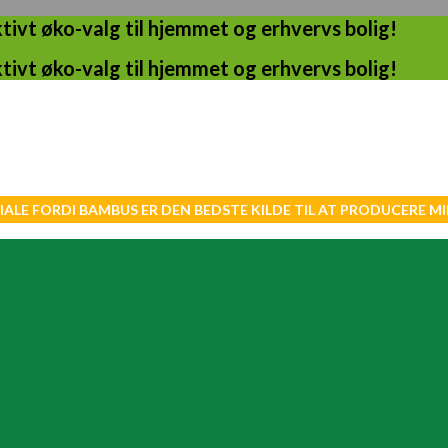
ivt øko-valg til hjemmet og erhvervs bolig!
ivt øko-valg til hjemmet og erhvervs bolig!
IALE FORDI BAMBUS ER DEN BEDSTE KILDE TIL AT PRODUCERE 