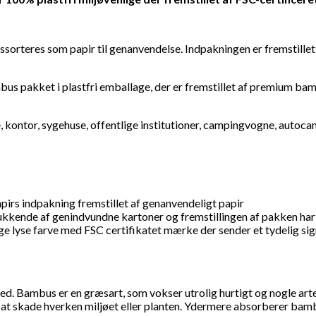
ssorteres som papir til genanvendelse. Indpakningen er fremstille
s pakket i plastfri emballage, der er fremstillet af premium bambu
e, kontor, sygehuse, offentlige institutioner, campingvogne, autoca
apirs indpakning fremstillet af genanvendeligt papir
kkende af genindvundne kartoner og fremstillingen af pakken har 
se farve med FSC certifikatet mærke der sender et tydelig signal 
ed. Bambus er en græsart, som vokser utrolig hurtigt og nogle arte
en at skade hverken miljøet eller planten. Ydermere absorberer 