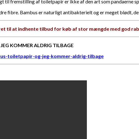
 til fremstilling af toiletpapir er ikke af den art som pandaerne sp
fibre. Bambus er naturligt antibakterielt og er meget blødt, det p
et til at indhente tilbud for køb af stor mængde med god rab
G JEG KOMMER ALDRIG TILBAGE
bus-toiletpapir-og-jeg-kommer-aldrig-tilbage