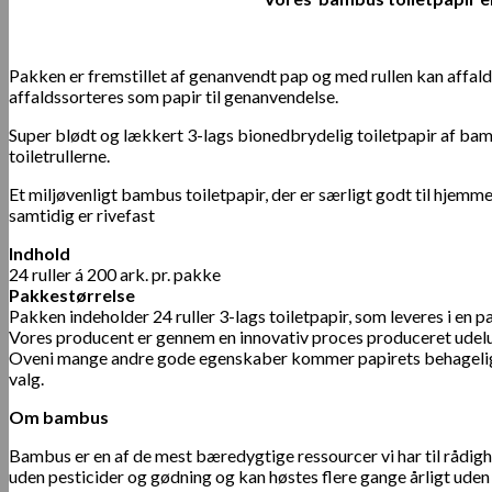
Pakken er fremstillet af genanvendt pap og med rullen kan affald
affaldssorteres som papir til genanvendelse.
Super blødt og lækkert 3-lags bionedbrydelig toiletpapir af bambu
toiletrullerne.
Et miljøvenligt bambus toiletpapir, der er særligt godt til hjemm
samtidig er rivefast
Indhold
24 ruller á 200 ark. pr. pakke
Pakkestørrelse
Pakken indeholder 24 ruller 3-lags toiletpapir, som leveres i en p
Vores producent er gennem en innovativ proces produceret udelu
Oveni mange andre gode egenskaber kommer papirets behagelige ly
valg.
Om bambus
Bambus er en af de mest bæredygtige ressourcer vi har til rådigh
uden pesticider og gødning og kan høstes flere gange årligt ud