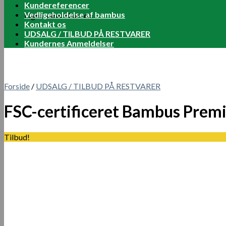
Kundereferencer
Vedligeholdelse af bambus
Ingen varer i kurven.
Kontakt os
UDSALG / TILBUD PÅ RESTVARER
Kundernes Anmeldelser
Forside
/
UDSALG / TILBUD PÅ RESTVARER
FSC-certificeret Bambus Premiu
Tilbud!