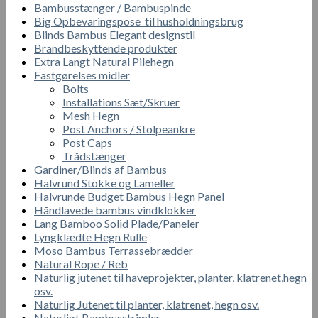
Bambusstænger / Bambuspinde
Big Opbevaringspose til husholdningsbrug
Blinds Bambus Elegant designstil
Brandbeskyttende produkter
Extra Langt Natural Pilehegn
Fastgørelses midler
Bolts
Installations Sæt/Skruer
Mesh Hegn
Post Anchors / Stolpeankre
Post Caps
Trådstænger
Gardiner/Blinds af Bambus
Halvrund Stokke og Lameller
Halvrunde Budget Bambus Hegn Panel
Håndlavede bambus vindklokker
Lang Bamboo Solid Plade/Paneler
Lyngklædte Hegn Rulle
Moso Bambus Terrassebrædder
Natural Rope / Reb
Naturlig jutenet til haveprojekter, planter, klatrenet,hegn
osv.
Naturlig Jutenet til planter, klatrenet, hegn osv.
Naturligt Bambusstrimler