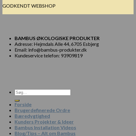
GODKENDT WEBSHOP
BAMBUS ØKOLOGISKE PRODUKTER
Adresse: Hejmdals Alle 44, 6705 Esbjerg
Email: info@bambus-produkter.dk
Kundeservice telefon: 93909819
Søg
efter:
Forside
Brugerdefinerede Ordre
Bæredygtighed
Kunders Projekter & Ideer
Bambus Installation Videos
Blog/Tips – Alt om Bambus