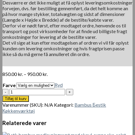
Desværre er det ikke muligt at få oplyst leveringsomkostninger
forvejen, dvs. før bestilling gennemført, da det helt komme an
på hvor mange stykker, totalvægten og sidst af dimensioner
(Længde x Højde x Bredde) af de bestilte/købte varer.
Derfor vi er nødt først, efter modtaget ordre, henvende os til
transport og post virksomheder for at finde ud billigste fragt
omkostninger for levering af de bestilte varer.
Det vil sige at kun efter modtagelsen af ordren vi vil får oplyst
kunden om levering omkostninger og hvis fragtprisen passe
ikke så du må gerne få annulleret din ordre.
Prisinterval:
850.00
kr.
–
950.00
kr.
850.00 kr.
Ryd
Farve
til
950.00 kr.
24
dele
Tilføj til kurv
bambus
Varenummer (SKU):
N/A
Kategori:
Bambus Бestik
servicesæt
Кøkkenværktøj
rustfrit
stål
Relaterede varer
antal