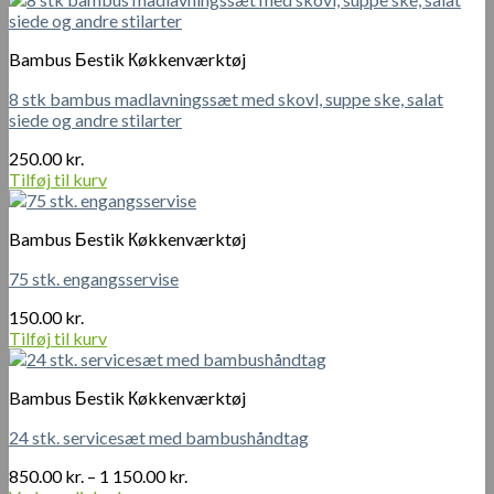
Bambus Бestik Кøkkenværktøj
8 stk bambus madlavningssæt med skovl, suppe ske, salat
siede og andre stilarter
250.00
kr.
Tilføj til kurv
Bambus Бestik Кøkkenværktøj
75 stk. engangsservise
150.00
kr.
Tilføj til kurv
Bambus Бestik Кøkkenværktøj
24 stk. servicesæt med bambushåndtag
Prisinterval:
850.00
kr.
–
1 150.00
kr.