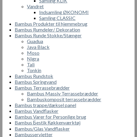
Samling KLIK
Vandret
Indsamling ØKONOMI
Samling CLASSIC
Bambus Produkter til hjemmebrug
Bambus Rumdeler/ Dekoration
Bambus Runde Stokke/Stænger
Guadua
Java Black
Moso
Nigra
Tali
Tonkin
Bambus Rundstok
Bambus Springvand
Bambus Terrassebrædder
Bambus Massiv Terrassebrædder
Bambuskomposit terrassebrædder
Bambus trappe/dæksel panel
Bambus Vandflasker
Bambus Varer for Personlige brug
Bambus Бestik Кøkkenværktøj
Bambus/Glas Vandflasker
Bambusservietter