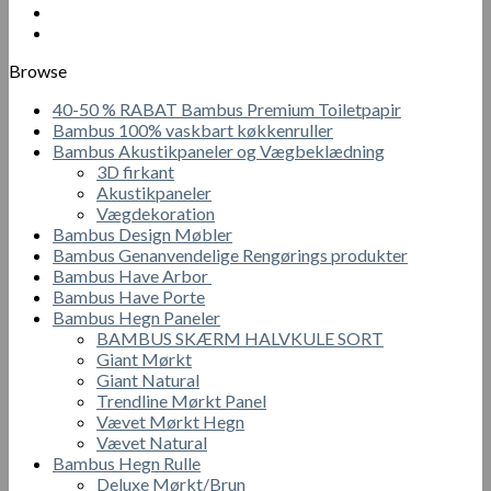
vare
300.00 kr.
har
flere
Browse
varianter.
Mulighederne
40-50 % RABAT Bambus Premium Toiletpapir
kan
Bambus 100% vaskbart køkkenruller
vælges
Bambus Akustikpaneler og Vægbeklædning
på
3D firkant
varesiden
Akustikpaneler
Vægdekoration
Bambus Design Møbler
Bambus Genanvendelige Rengørings produkter
Bambus Have Arbor
Bambus Have Porte
Bambus Hegn Paneler
BAMBUS SKÆRM HALVKULE SORT
Giant Mørkt
Giant Natural
Trendline Mørkt Panel
Vævet Mørkt Hegn
Vævet Natural
Bambus Hegn Rulle
Deluxe Mørkt/Brun