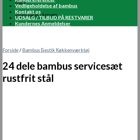
Kurv
Vedligeholdelse af bambus
Kontakt os
Ingen varer i kurven.
UDSALG / TILBUD PÅ RESTVARER
Kundernes Anmeldelser
Forside
/
Bambus Бestik Кøkkenværktøj
24 dele bambus servicesæt
rustfrit stål