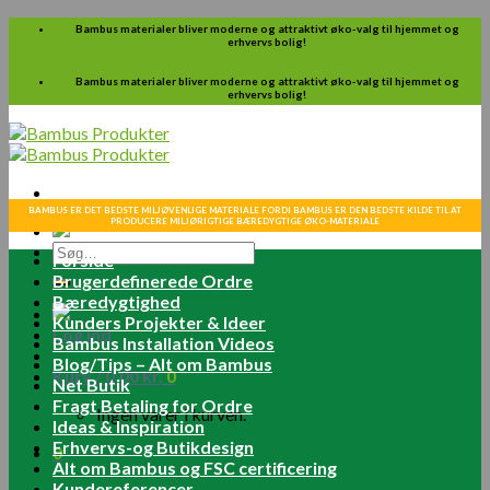
Skip
Bambus materialer bliver moderne og attraktivt øko-valg til hjemmet og
erhvervs bolig!
to
content
Bambus materialer bliver moderne og attraktivt øko-valg til hjemmet og
erhvervs bolig!
BAMBUS ER DET BEDSTE MILJØVENLIGE MATERIALE FORDI BAMBUS ER DEN BEDSTE KILDE TIL AT
PRODUCERE MILJØRIGTIGE BÆREDYGTIGE ØKO-MATERIALE
Søg
Forside
efter:
Brugerdefinerede Ordre
Bæredygtighed
Kunders Projekter & Ideer
Log ind
Bambus Installation Videos
Blog/Tips – Alt om Bambus
Kurv /
0.00
kr.
0
Net Butik
Fragt Betaling for Ordre
Ingen varer i kurven.
Ideas & Inspiration
Erhvervs-og Butikdesign
0
Alt om Bambus og FSC certificering
Kundereferencer