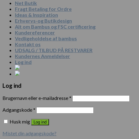
Net Butik
Fragt Betaling for Ordre
Ideas & Inspiration
Erhvervs-og Butikdesign
Alt om Bambus og FSC certificering
Kundereferencer
Vedligeholdelse af bambus
Kontakt os
UDSALG / TILBUD PÅ RESTVARER
Kundernes Anmeldelser
Log ind
Log ind
Brugernavn eller e-mailadresse
*
Adgangskode
*
Husk mig
Log ind
Mistet din adgangskode?