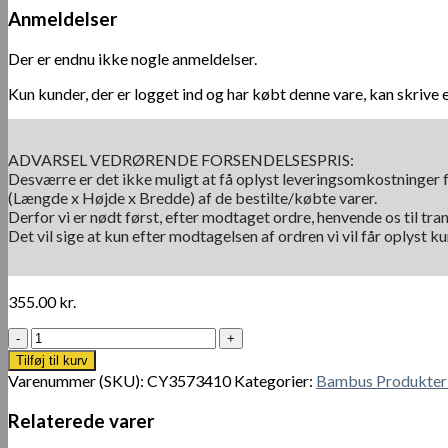
Anmeldelser
Der er endnu ikke nogle anmeldelser.
Kun kunder, der er logget ind og har købt denne vare, kan skrive 
ADVARSEL VEDRØRENDE FORSENDELSESPRIS:
Desværre er det ikke muligt at få oplyst leveringsomkostninger f
(Længde x Højde x Bredde) af de bestilte/købte varer.
Derfor vi er nødt først, efter modtaget ordre, henvende os til tra
Det vil sige at kun efter modtagelsen af ordren vi vil får oplyst 
355.00
kr.
3
stk
Tilføj til kurv
bambus
Varenummer (SKU):
CY3573410
Kategorier:
Bambus Produkter 
skærebræt
sæt
Relaterede varer
antal