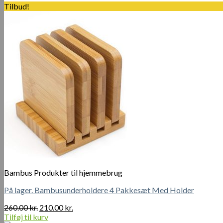
Tilbud!
Bambus Produkter til hjemmebrug
På lager. Bambusunderholdere 4 Pakkesæt Med Holder
Den
Den
260.00
kr.
210.00
kr.
oprindelige
aktuelle
Tilføj til kurv