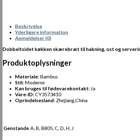
Beskrivelse
Yderligere information
Anmeldelser (0)
Dobbeltsidet køkken skærebræt til hakning, ost og serveri
Produktoplysninger
Materiale:
Bambus
Stil:
Moderne
Kan bruges til fødevarekontakt:
Ja
Vare-ID:
CY3573410
Oprindelsesland:
Zhejiang,China
Genstande
A, B, B805, C, D, H, J