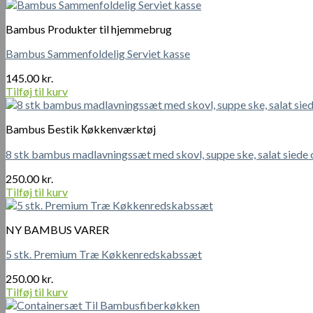
pris
pris
var:
er:
Bambus Produkter til hjemmebrug
260.00 kr..
210.00 kr..
Bambus Sammenfoldelig Serviet kasse
145.00
kr.
Tilføj til kurv
Bambus Бestik Кøkkenværktøj
8 stk bambus madlavningssæt med skovl, suppe ske, salat siede o
250.00
kr.
Tilføj til kurv
NY BAMBUS VARER
5 stk. Premium Træ Køkkenredskabssæt
250.00
kr.
Tilføj til kurv