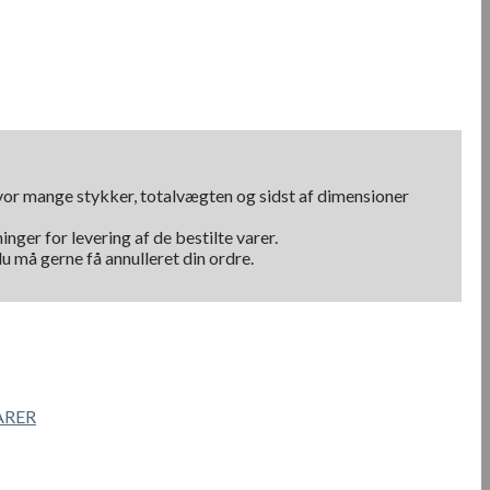
hvor mange stykker, totalvægten og sidst af dimensioner
nger for levering af de bestilte varer.
u må gerne få annulleret din ordre.
ARER