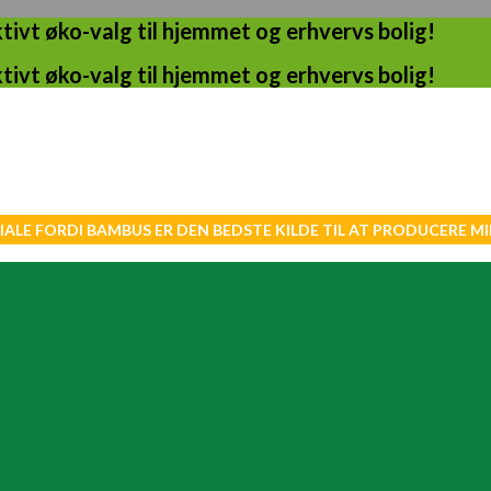
ivt øko-valg til hjemmet og erhvervs bolig!
ivt øko-valg til hjemmet og erhvervs bolig!
IALE FORDI BAMBUS ER DEN BEDSTE KILDE TIL AT PRODUCERE 