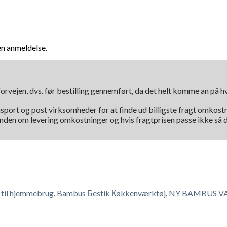
en anmeldelse.
orvejen, dvs. før bestilling gennemført, da det helt komme an på 
nsport og post virksomheder for at finde ud billigste fragt omkostni
kunden om levering omkostninger og hvis fragtprisen passe ikke så d
til hjemmebrug
,
Bambus Бestik Кøkkenværktøj
,
NY BAMBUS V