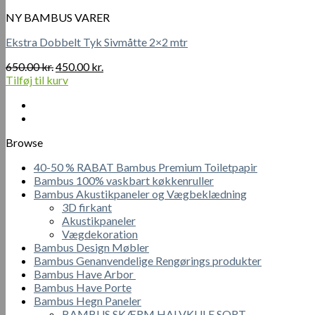
NY BAMBUS VARER
Ekstra Dobbelt Tyk Sivmåtte 2×2 mtr
Den
Den
650.00
kr.
450.00
kr.
oprindelige
aktuelle
Tilføj til kurv
pris
pris
var:
er:
650.00 kr..
450.00 kr..
Browse
40-50 % RABAT Bambus Premium Toiletpapir
Bambus 100% vaskbart køkkenruller
Bambus Akustikpaneler og Vægbeklædning
3D firkant
Akustikpaneler
Vægdekoration
Bambus Design Møbler
Bambus Genanvendelige Rengørings produkter
Bambus Have Arbor
Bambus Have Porte
Bambus Hegn Paneler
BAMBUS SKÆRM HALVKULE SORT