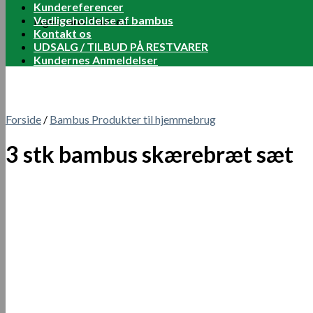
Kundereferencer
Vedligeholdelse af bambus
Ingen varer i kurven.
Kontakt os
UDSALG / TILBUD PÅ RESTVARER
Kundernes Anmeldelser
Forside
/
Bambus Produkter til hjemmebrug
3 stk bambus skærebræt sæt