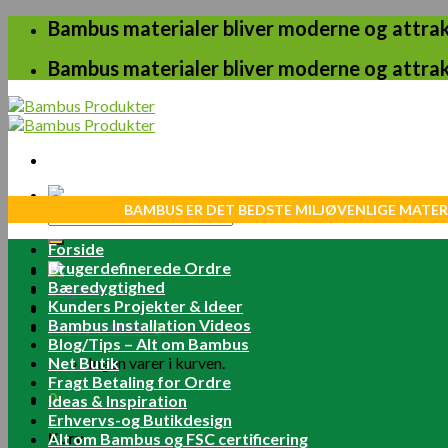
Skip
Bambus materialer bliver moderne og attrakt
to
content
Bambus materialer bliver moderne og attrakt
BAMBUS ER DET BEDSTE MILJØVENLIGE MATER
Søg
efter:
Forside
Brugerdefinerede Ordre
Bæredygtighed
Log ind
Kunders Projekter & Ideer
Bambus Installation Videos
Kurv /
0.00
kr.
0
Blog/Tips – Alt om Bambus
Net Butik
Ingen varer i kurven.
Fragt Betaling for Ordre
0
Ideas & Inspiration
Erhvervs-og Butikdesign
Kurv
Alt om Bambus og FSC certificering