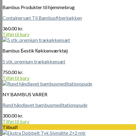
Bambus Produkter til hjemmebrug
Containersæt Til Bambusfiberkøkken
360.00
kr.
Tilføj til kurv
Bambus Бestik Кøkkenværktøj
5 stk. premium trækøkkensæt
750.00
kr.
Tilføj til kurv
NY BAMBUS VARER
Rund håndlavet bambusmeditationspude
300.00
kr.
Tilføj til kurv
Tilbud!