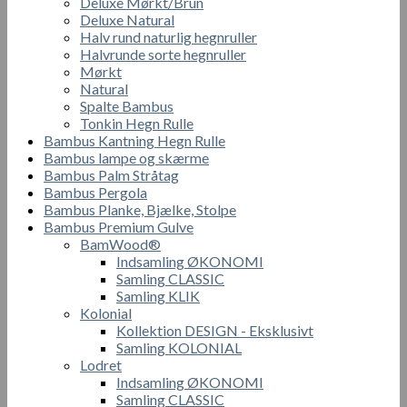
Deluxe Mørkt/Brun
Deluxe Natural
Halv rund naturlig hegnruller
Halvrunde sorte hegnruller
Mørkt
Natural
Spalte Bambus
Tonkin Hegn Rulle
Bambus Kantning Hegn Rulle
Bambus lampe og skærme
Bambus Palm Stråtag
Bambus Pergola
Bambus Planke, Bjælke, Stolpe
Bambus Premium Gulve
BamWood®
Indsamling ØKONOMI
Samling CLASSIC
Samling KLIK
Kolonial
Kollektion DESIGN - Eksklusivt
Samling KOLONIAL
Lodret
Indsamling ØKONOMI
Samling CLASSIC