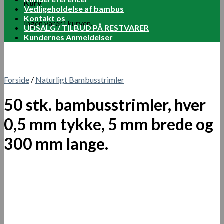
Kurv
Vedligeholdelse af bambus
Kontakt os
Ingen varer i kurven.
UDSALG / TILBUD PÅ RESTVARER
Kundernes Anmeldelser
Forside
/
Naturligt Bambusstrimler
50 stk. bambusstrimler, hver
0,5 mm tykke, 5 mm brede og
300 mm lange.