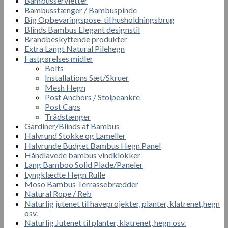
Bambusservietter
Bambusstænger / Bambuspinde
Big Opbevaringspose til husholdningsbrug
Blinds Bambus Elegant designstil
Brandbeskyttende produkter
Extra Langt Natural Pilehegn
Fastgørelses midler
Bolts
Installations Sæt/Skruer
Mesh Hegn
Post Anchors / Stolpeankre
Post Caps
Trådstænger
Gardiner/Blinds af Bambus
Halvrund Stokke og Lameller
Halvrunde Budget Bambus Hegn Panel
Håndlavede bambus vindklokker
Lang Bamboo Solid Plade/Paneler
Lyngklædte Hegn Rulle
Moso Bambus Terrassebrædder
Natural Rope / Reb
Naturlig jutenet til haveprojekter, planter, klatrenet,hegn
osv.
Naturlig Jutenet til planter, klatrenet, hegn osv.