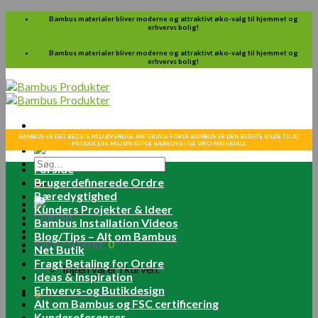
Skip
Bambus materialer bliver moderne og attraktivt øko-valg til hjemmet og
erhvervs bolig!
to
content
Bambus materialer bliver moderne og attraktivt øko-valg til hjemmet og
erhvervs bolig!
BAMBUS ER DET BEDSTE MILJØVENLIGE MATERIALE FORDI BAMBUS ER DEN BEDSTE KILDE TIL AT
PRODUCERE MILJØRIGTIGE BÆREDYGTIGE ØKO-MATERIALE
Søg
Forside
efter:
Brugerdefinerede Ordre
Bæredygtighed
Kunders Projekter & Ideer
Log ind
Bambus Installation Videos
Blog/Tips – Alt om Bambus
Kurv /
0.00
kr.
0
Net Butik
Fragt Betaling for Ordre
Ingen varer i kurven.
Ideas & Inspiration
Erhvervs-og Butikdesign
0
Alt om Bambus og FSC certificering
Kundereferencer