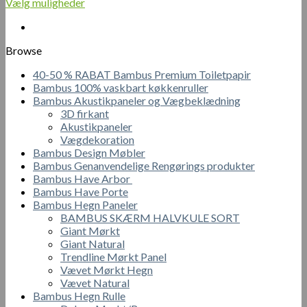
180.00 kr.
Vælg muligheder
Dette
til
vare
390.00 kr.
har
Browse
flere
varianter.
40-50 % RABAT Bambus Premium Toiletpapir
Mulighederne
Bambus 100% vaskbart køkkenruller
kan
Bambus Akustikpaneler og Vægbeklædning
vælges
3D firkant
på
Akustikpaneler
varesiden
Vægdekoration
Bambus Design Møbler
Bambus Genanvendelige Rengørings produkter
Bambus Have Arbor
Bambus Have Porte
Bambus Hegn Paneler
BAMBUS SKÆRM HALVKULE SORT
Giant Mørkt
Giant Natural
Trendline Mørkt Panel
Vævet Mørkt Hegn
Vævet Natural
Bambus Hegn Rulle