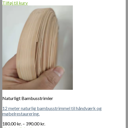
Tilføj til kurv
varesiden
Naturligt Bambusstrimler
12 meter naturlig bambusstrimmel til håndværk og
møbelrestaurering.
Prisinterval:
180.00
kr.
–
390.00
kr.