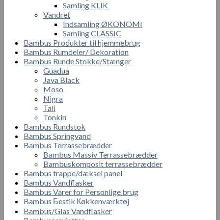
Samling KLIK
Vandret
Indsamling ØKONOMI
Samling CLASSIC
Bambus Produkter til hjemmebrug
Bambus Rumdeler/ Dekoration
Bambus Runde Stokke/Stænger
Guadua
Java Black
Moso
Nigra
Tali
Tonkin
Bambus Rundstok
Bambus Springvand
Bambus Terrassebrædder
Bambus Massiv Terrassebrædder
Bambuskomposit terrassebrædder
Bambus trappe/dæksel panel
Bambus Vandflasker
Bambus Varer for Personlige brug
Bambus Бestik Кøkkenværktøj
Bambus/Glas Vandflasker