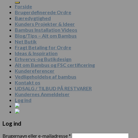
Forside
Brugerdefinerede Ordre
Bæredygtighed
Kunders Projekter & Ideer
Bambus Installation Videos
Blog/Tips – Alt om Bambus
Net Butik
Fragt Betaling for Ordre
Ideas & Inspiration
Erhvervs-og Butikdesign
Alt om Bambus og FSC certificering
Kundereferencer
Vedligeholdelse af bambus
Kontakt os
UDSALG / TILBUD PÅ RESTVARER
Kundernes Anmeldelser
Log ind
Log ind
Brugernavn eller e-mailadresse
*