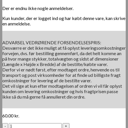
Der er endnu ikke nogle anmeldelser.
Kun kunder, der er logget ind og har købt denne vare, kan skrive
en anmeldelse.
ADVARSEL VEDRØRENDE FORSENDELSESPRIS:
Desværre er det ikke muligt at få oplyst leveringsomkostninger
forvejen, dvs. før bestilling gennemført, da det helt komme an
på hvor mange stykker, totalvægten og sidst af dimensioner
(Længde x Højde x Bredde) af de bestilte/købte varer.
Derfor vi er nødt først, efter modtaget ordre, henvende os til
transport og post virksomheder for at finde ud billigste fragt
omkostninger for levering af de bestilte varer.
Det vil sige at kun efter modtagelsen af ordren vi vil får oplyst
kunden om levering omkostninger og hvis fragtprisen passe
ikke så du må gerne få annulleret din ordre.
60.00
kr.
50