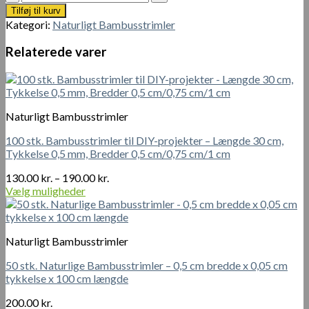
stk.
Tilføj til kurv
bambusstrimler,
Kategori:
Naturligt Bambusstrimler
hver
0,5
Relaterede varer
mm
tykke,
5
mm
brede
Naturligt Bambusstrimler
og
300
100 stk. Bambusstrimler til DIY-projekter – Længde 30 cm,
mm
Tykkelse 0,5 mm, Bredder 0,5 cm/0,75 cm/1 cm
lange.
Prisinterval:
antal
130.00
kr.
–
190.00
kr.
130.00 kr.
Vælg muligheder
Dette
til
vare
190.00 kr.
har
Naturligt Bambusstrimler
flere
varianter.
50 stk. Naturlige Bambusstrimler – 0,5 cm bredde x 0,05 cm
Mulighederne
tykkelse x 100 cm længde
kan
vælges
200.00
kr.
på