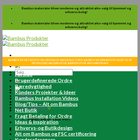
Skip
Bambus materialer bliver moderne og attraktivt øko-valg til hjemmet og
erhvervs bolig!
to
content
Bambus materialer bliver moderne og attraktivt øko-valg til hjemmet og
erhvervs bolig!
BAMBUS ER DET BEDSTE MILJØVENLIGE MATERIALE FORDI BAMBUS ER DEN BEDSTE KILDE TIL AT
PRODUCERE MILJØRIGTIGE BÆREDYGTIGE ØKO-MATERIALE
Søg
Forside
efter:
Brugerdefinerede Ordre
Bæredygtighed
Kunders Projekter & Ideer
Log ind
Bambus Installation Videos
Blog/Tips – Alt om Bambus
Kurv /
0.00
kr.
0
Net Butik
Fragt Betaling for Ordre
Ingen varer i kurven.
Ideas & Inspiration
Erhvervs-og Butikdesign
0
Alt om Bambus og FSC certificering
Kundereferencer