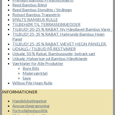
Reed Bambus Blind
Reed Bambus Sivmåtte / Stråhegn
Robust Bambus Trappetrin
SPALTE BAMBUS RULLE
TILBEHØR TIL TERRASSEBRÆDDER
TILBUD! 20-25 % RABAT. Ny Håndlavet Bambus Varer .
TILBUD! 25-35 % RABAT. Halvrunde Bambus Hegn
Panel
TILBUD! 25-35 % RABAT. VÆVET HEGN PANELER.
UDSALG / TILBUD PÅ RESTVARER
Udsalg. 50 % Rabat. Bambuspuder, betræk sæt
Udsalg. Halvpriser på Bambus Håndklæde
Værktøjer for Alle Produkter
Bore Bits
Malerværktøj
Save
Willow Pile Hegn Rulle
INFORMATIONER
Handelsbetingelser
Ansvarsbegrænsning
Fortrolighedspolitik