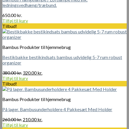
ledningsvedhæng/træbund.
650.00
kr.
Tilføj til kurv
Tilbud!
Bambus Produkter til hjemmebrug
Bestikbakke bestikindsats bambus udvidelig 5-7 rum robust
organizer
Den
Den
380.00
kr.
320.00
kr.
oprindelige
aktuelle
Tilføj til kurv
pris
pris
Tilbud!
var:
er:
380.00 kr..
320.00 kr..
Bambus Produkter til hjemmebrug
På lager. Bambusunderholdere 4 Pakkesæt Med Holder
Den
Den
260.00
kr.
210.00
kr.
oprindelige
aktuelle
Tilføj til kurv