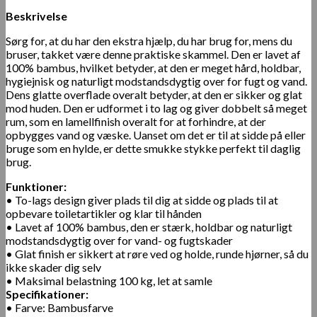
Beskrivelse
Sørg for, at du har den ekstra hjælp, du har brug for, mens du
bruser, takket være denne praktiske skammel. Den er lavet af
100% bambus, hvilket betyder, at den er meget hård, holdbar,
hygiejnisk og naturligt modstandsdygtig over for fugt og vand.
Dens glatte overflade overalt betyder, at den er sikker og glat
mod huden. Den er udformet i to lag og giver dobbelt så meget
rum, som en lamellfinish overalt for at forhindre, at der
opbygges vand og væske. Uanset om det er til at sidde på eller
bruge som en hylde, er dette smukke stykke perfekt til daglig
brug.
Funktioner:
• To-lags design giver plads til dig at sidde og plads til at
opbevare toiletartikler og klar til hånden
• Lavet af 100% bambus, den er stærk, holdbar og naturligt
modstandsdygtig over for vand- og fugtskader
• Glat finish er sikkert at røre ved og holde, runde hjørner, så du
ikke skader dig selv
• Maksimal belastning 100 kg, let at samle
Specifikationer:
• Farve: Bambusfarve