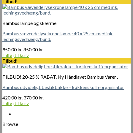
pris
pris
Tilbud!
var:
er:
260.00 kr..
210.00 kr..
Bambus lampe og skærme
Bambus vævende lysekrone lampe 40 x 25 cm med ink.
ledningsvedhæng/bund.
Den
Den
950.00
kr.
850.00
kr.
oprindelige
aktuelle
Tilføj til kurv
pris
pris
Tilbud!
var:
er:
950.00 kr..
850.00 kr..
TILBUD! 20-25 % RABAT. Ny Håndlavet Bambus Varer .
Bambus udvideligt bestikbakke – køkkenskuffeorganisator
Den
Den
420.00
kr.
370.00
kr.
oprindelige
aktuelle
Tilføj til kurv
pris
pris
var:
er:
420.00 kr..
370.00 kr..
Browse