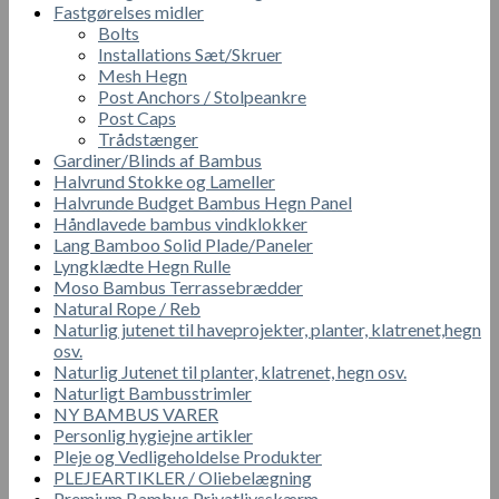
Fastgørelses midler
Bolts
Installations Sæt/Skruer
Mesh Hegn
Post Anchors / Stolpeankre
Post Caps
Trådstænger
Gardiner/Blinds af Bambus
Halvrund Stokke og Lameller
Halvrunde Budget Bambus Hegn Panel
Håndlavede bambus vindklokker
Lang Bamboo Solid Plade/Paneler
Lyngklædte Hegn Rulle
Moso Bambus Terrassebrædder
Natural Rope / Reb
Naturlig jutenet til haveprojekter, planter, klatrenet,hegn
osv.
Naturlig Jutenet til planter, klatrenet, hegn osv.
Naturligt Bambusstrimler
NY BAMBUS VARER
Personlig hygiejne artikler
Pleje og Vedligeholdelse Produkter
PLEJEARTIKLER / Oliebelægning
Premium Bambus Privatlivsskærm