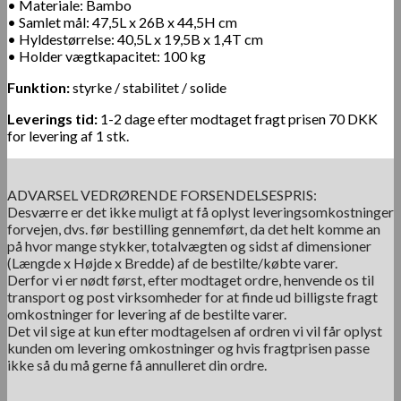
• Materiale: Bambo
• Samlet mål: 47,5L x 26B x 44,5H cm
• Hyldestørrelse: 40,5L x 19,5B x 1,4T cm
• Holder vægtkapacitet: 100 kg
Funktion:
styrke / stabilitet / solide
Leverings tid:
1-2 dage efter modtaget fragt prisen 70 DKK
for levering af 1 stk.
ADVARSEL VEDRØRENDE FORSENDELSESPRIS:
Desværre er det ikke muligt at få oplyst leveringsomkostninger
forvejen, dvs. før bestilling gennemført, da det helt komme an
på hvor mange stykker, totalvægten og sidst af dimensioner
(Længde x Højde x Bredde) af de bestilte/købte varer.
Derfor vi er nødt først, efter modtaget ordre, henvende os til
transport og post virksomheder for at finde ud billigste fragt
omkostninger for levering af de bestilte varer.
Det vil sige at kun efter modtagelsen af ordren vi vil får oplyst
kunden om levering omkostninger og hvis fragtprisen passe
ikke så du må gerne få annulleret din ordre.