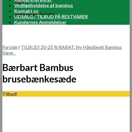
Kurv
Vedligeholdelse af bambus
Kontakt os
Ingen varer i kurven.
UDSALG / TILBUD PÅ RESTVARER
Kundernes Anmeldelser
Forside
/
TILBUD! 20-25 % RABAT. Ny Håndlavet Bambus
Varer .
Bærbart Bambus
brusebænkesæde
Tilbud!