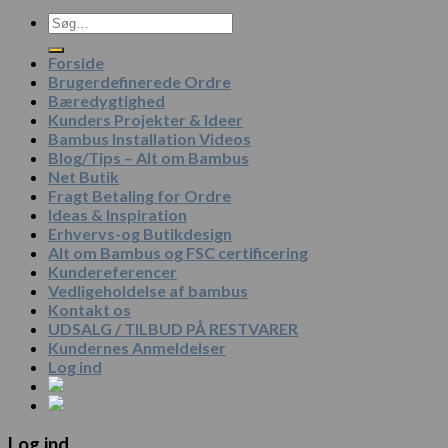
Søg
efter:
Forside
Brugerdefinerede Ordre
Bæredygtighed
Kunders Projekter & Ideer
Bambus Installation Videos
Blog/Tips – Alt om Bambus
Net Butik
Fragt Betaling for Ordre
Ideas & Inspiration
Erhvervs-og Butikdesign
Alt om Bambus og FSC certificering
Kundereferencer
Vedligeholdelse af bambus
Kontakt os
UDSALG / TILBUD PÅ RESTVARER
Kundernes Anmeldelser
Log ind
Log ind