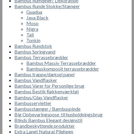
Bambus Rumdeler/ Dekoration
Bambus Runde Stokke/Stænger
Guadua
Java Black
Moso
Nigra
Tali
Tonkin
Bambus Rundstok
Bambus Springvand
Bambus Terrassebrædder
Bambus Massiv Terrassebrædder
Bambuskomposit terrassebrædder
Bambus trappe/dæksel panel
Bambus Vandflasker
Bambus Varer for Personlige brug
Bambus Бestik Кøkkenværktøj
Bambus/Glas Vandflasker
Bambusservietter
Bambusstænger / Bambuspinde
Big Opbevaringspose til husholdningsbrug
Blinds Bambus Elegant designstil
Brandbeskyttende produkter
Extra Langt Natural Pilehegn