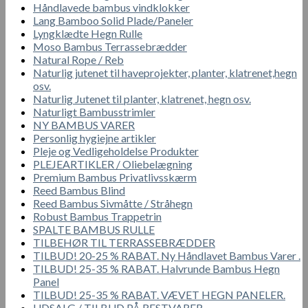
Håndlavede bambus vindklokker
Lang Bamboo Solid Plade/Paneler
Lyngklædte Hegn Rulle
Moso Bambus Terrassebrædder
Natural Rope / Reb
Naturlig jutenet til haveprojekter, planter, klatrenet,hegn
osv.
Naturlig Jutenet til planter, klatrenet, hegn osv.
Naturligt Bambusstrimler
NY BAMBUS VARER
Personlig hygiejne artikler
Pleje og Vedligeholdelse Produkter
PLEJEARTIKLER / Oliebelægning
Premium Bambus Privatlivsskærm
Reed Bambus Blind
Reed Bambus Sivmåtte / Stråhegn
Robust Bambus Trappetrin
SPALTE BAMBUS RULLE
TILBEHØR TIL TERRASSEBRÆDDER
TILBUD! 20-25 % RABAT. Ny Håndlavet Bambus Varer .
TILBUD! 25-35 % RABAT. Halvrunde Bambus Hegn
Panel
TILBUD! 25-35 % RABAT. VÆVET HEGN PANELER.
UDSALG / TILBUD PÅ RESTVARER