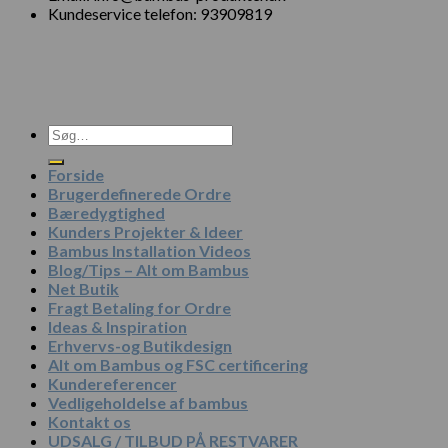
Kundeservice telefon: 93909819
Søg
efter:
Forside
Brugerdefinerede Ordre
Bæredygtighed
Kunders Projekter & Ideer
Bambus Installation Videos
Blog/Tips – Alt om Bambus
Net Butik
Fragt Betaling for Ordre
Ideas & Inspiration
Erhvervs-og Butikdesign
Alt om Bambus og FSC certificering
Kundereferencer
Vedligeholdelse af bambus
Kontakt os
UDSALG / TILBUD PÅ RESTVARER