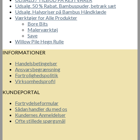
Udsalg. 50 % Rabat. Bambuspuder, betræk sæt
Udsalg. Halvpriser på Bambus Håndklæde
Værktøjer for Alle Produkter
Bore Bits
Malerværktøj
Save
Willow Pile Hegn Rulle
INFORMATIONER
Handelsbetingelser
Ansvarsbegrænsning
Fortrolighedspolitik
Virksomhedsprofil
KUNDEPORTAL
Fortrydelseformular
Sådan handler du med os
Kundernes Anmeldelser
Ofte stillede spørgsmål