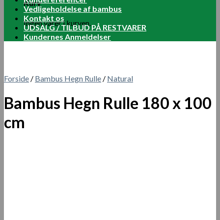
Kurv
Vedligeholdelse af bambus
Kontakt os
Ingen varer i kurven.
UDSALG / TILBUD PÅ RESTVARER
Kundernes Anmeldelser
Forside
/
Bambus Hegn Rulle
/
Natural
Bambus Hegn Rulle 180 x 100
cm