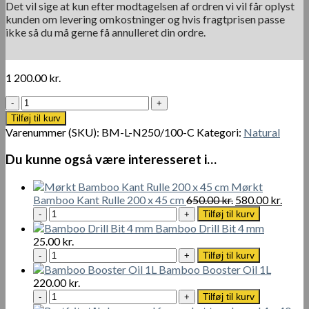
Det vil sige at kun efter modtagelsen af ordren vi vil får oplyst
kunden om levering omkostninger og hvis fragtprisen passe
ikke så du må gerne få annulleret din ordre.
1 200.00
kr.
Bambus
Hegn
Tilføj til kurv
Rulle
Varenummer (SKU):
BM-L-N250/100-C
Kategori:
Natural
180
x
Du kunne også være interesseret i…
100
cm
Mørkt
antal
Den
Den
Bamboo Kant Rulle 200 x 45 cm
650.00
kr.
580.00
kr.
Mørkt
oprindelige
aktue
Tilføj til kurv
Bamboo
pris
pris
Bamboo Drill Bit 4 mm
Kant
var:
er:
25.00
kr.
Rulle
650.00 kr..
580.00
Bamboo
Tilføj til kurv
200
Drill
Bamboo Booster Oil 1L
x
Bit
220.00
kr.
45
4
Bamboo
Tilføj til kurv
cm
mm
Booster