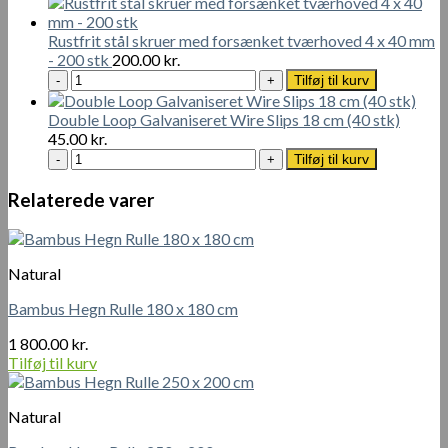
antal
antal
Oil
1L
Rustfrit stål skruer med forsænket tværhoved 4 x 40 mm
antal
- 200 stk
200.00
kr.
Rustfrit
Tilføj til kurv
stål
skruer
Double Loop Galvaniseret Wire Slips 18 cm (40 stk)
med
45.00
kr.
forsænket
Double
Tilføj til kurv
tværhoved
Loop
4
Galvaniseret
Relaterede varer
x
Wire
40
Slips
mm
18
-
cm
Natural
200
(40
stk
stk)
Bambus Hegn Rulle 180 x 180 cm
antal
antal
1 800.00
kr.
Tilføj til kurv
Natural