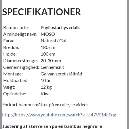
SPECIFIKATIONER
Bambusarter:
Phyllostachys edulis
Almindeligt navn:
MOSO
Farve:
Natural / Gul
Bredde:
180 cm
Højde:
100 cm
Diameterstænger:
20-30 mm
Gennemsigtighed:
Gennemsnit
Montage:
Galvaniseret ståltråd
Holdbarhed:
10 år
Vægt:
12 kg
Oprindelse:
Kina
Forkort bambusmåtter på en rulle, se video:
http://https://www.youtube.com/watch?v=lc47VFMeEqg
Justering af størrelsen på en bambus hegnrulle