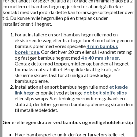
For det andet forsøger du altid at forlade en minimal plads på 2
cm mellem et bambus hegn og jorden for at undgå direkte
kontakt med våd jord, da dette kan forårsage sorte pletter over
tid. Du kunne hvile hegnrullen på en træplank under
installationen til hegnet.
For at installere en sort bambus hegn rulle mod en
eksisterende væg eller træ hegn, bor 4 mm huller gennem
bambus poler med vores specielle
4 mm bambus
borekrone
.
Gør det hver 20 cm eller så i vandret retning
og fastgør bambus hegnet med
4 x 40 mm skruer.
Gentag dette mod toppen, midten og bunden af ​​hegnet
for maksimal stabilitet. Brug ikke kraftig kraft, når
skruerne skrues fast for at undgå at beskadige
bambuspolerne.
Installation af en sort bambus hegn rulle mod
et kæde
link hegn
er opnået ved at bruge
dobbelt sløjfe slips
eller slips wraps. Sæt ledningene rundt om galvaniseret
ståltråd, der løber gennem bambuspolerne og stram dem
til metalkædeleddet.
Generelle egenskaber ved bambus og vedligeholdelsestip
Hver bambuspæl er unik, derfor er farveforskelle i et