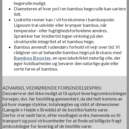
hegnrulle muligt.
Diameteren af hver pol i en bambus hegn rulle kan variere
lidt.
Lodrette revner kan / vil forekomme i bambuspoler.
Ligesom træ udvider eller krymper bambus, når
temperatur- eller fugtighedsforholdene ændres.
Sprækker har imidlertid ingen virkning på den
strukturelle integritet af et bambus hegn.
Bambus anvendt i udendørs forhold vil vejr over tid. Vi
rådgiver om at behandle bambus hegn på årsbasis med
Bamboo Booster
,
en specialudviklet naturlig olie, der
øger holdbarheden og bevarer den naturlige gule eller
sorte farve af bambus.
ADVARSEL VEDRØRENDE FORSENDELSESPRIS:
Desværre er det ikke muligt at få oplyst leveringsomkostninger
forvejen, dvs. før bestilling gennemført, da det helt komme an
på hvor mange stykker, totalvægten og sidst af dimensioner
(Længde x Højde x Bredde) af de bestilte/købte varer.
Derfor vi er nødt først, efter modtaget ordre, henvende os til
transport og post virksomheder for at finde ud billigste fragt
omkostninger for levering af de bestilte varer.