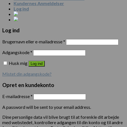
Kundernes Anmeldelser
Log ind
Log ind
Brugernavn eller e-mailadresse
*
Adgangskode
*
Husk mig
Log ind
Mistet din adgangskode?
Opret en kundekonto
E-mailadresse
*
A password will be sent to your email address.
Dine personlige data vil blive brugt til at forenkle dit arbejde
med webstedet, kontrollere adgangen til din konto og til andre