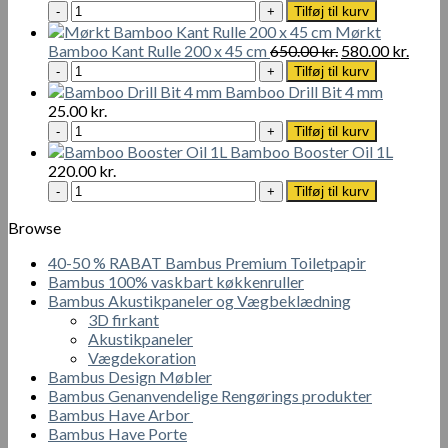
18
Rustfrit
Tilføj til kurv
cm
stål
Mørkt
(40
skruer
Den
Den
Bamboo Kant Rulle 200 x 45 cm
650.00
kr.
580.00
kr.
stk)
med
Mørkt
oprindelige
aktue
Tilføj til kurv
antal
forsænket
Bamboo
pris
pris
Bamboo Drill Bit 4 mm
tværhoved
Kant
var:
er:
25.00
kr.
4
Rulle
650.00 kr..
580.00
Bamboo
Tilføj til kurv
x
200
Drill
Bamboo Booster Oil 1L
40
x
Bit
220.00
kr.
mm
45
4
Bamboo
Tilføj til kurv
-
cm
mm
Booster
200
antal
antal
Oil
Browse
stk
1L
antal
40-50 % RABAT Bambus Premium Toiletpapir
antal
Bambus 100% vaskbart køkkenruller
Bambus Akustikpaneler og Vægbeklædning
3D firkant
Akustikpaneler
Vægdekoration
Bambus Design Møbler
Bambus Genanvendelige Rengørings produkter
Bambus Have Arbor
Bambus Have Porte