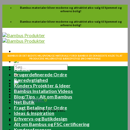
Skip
Bambus materialer bliver moderne og attraktivt øko-valg til hjemmet og
erhvervs bolig!
to
content
Bambus materialer bliver moderne og attraktivt øko-valg til hjemmet og
erhvervs bolig!
BAMBUS ER DET BEDSTE MILJØVENLIGE MATERIALE FORDI BAMBUS ER DEN BEDSTE KILDE TIL AT
PRODUCERE MILJØRIGTIGE BÆREDYGTIGE ØKO-MATERIALE
Søg
Forside
efter:
Brugerdefinerede Ordre
Bæredygtighed
Kunders Projekter & Ideer
Log ind
Bambus Installation Videos
Blog/Tips – Alt om Bambus
Kurv /
0.00
kr.
0
Net Butik
Fragt Betaling for Ordre
Ingen varer i kurven.
Ideas & Inspiration
Erhvervs-og Butikdesign
0
Alt om Bambus og FSC certificering
Kundereferencer