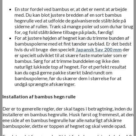
En stor fordel ved bambus er, at det er nemt at arbejde
med. Du kan blot justere bredden af en sort bambus
hegnrulle ved at udfolde de galvaniserede ståltråde på
siderne af rullen. Træk så mange poler ud som du har brug
for, og fold ståltrådene tilbage på plads, færdig!
For at justere højden af hegnet kan du trimme bunden af
bambuspolerne med et fint tænder savblad. Er det bedst
hvis du vil bruge den specielt
Japansk Sav 200 mm
der
er specielt udviklet til at skære faste materialer som er
bambus. Sørg for at trimme bunddelen og ikke den
naturligt lukkede top af hegnet. For et perfekt resultat
kan du også gerne pakke stærkt bånd rundt om
bambuspolerne, før du skærer dem i størrelse for at
undgå sprængte afskæringer.
Installation af bambus hegn rulle
Der er to generelle regler, der skal tages i betragtning, inden du
installerer en bambus hegnrulle. Husk først og fremmest, at den
ene side af en bambus hegnrulle har alle naturligt afskårne
bambuspoler, dette er toppen af ​​hegnet og skal vende opad.