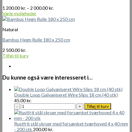
Prisinterval:
1 200.00
kr.
–
2 000.00
kr.
1
Vælg muligheder
Dette
200.00 kr.
vare
til
Natural
har
2
flere
000.00 kr.
Bambus Hegn Rulle 180 x 250 cm
varianter.
Mulighederne
2 500.00
kr.
kan
Tilføj til kurv
vælges
på
varesiden
Du kunne også være interesseret i…
Double Loop Galvaniseret Wire Slips 18 cm (40 stk)
45.00
kr.
Double
Tilføj til kurv
Loop
Galvaniseret
Wire
Rustfrit stål skruer med forsænket tværhoved 4 x 40 mm
Slips
- 200 stk
200.00
kr.