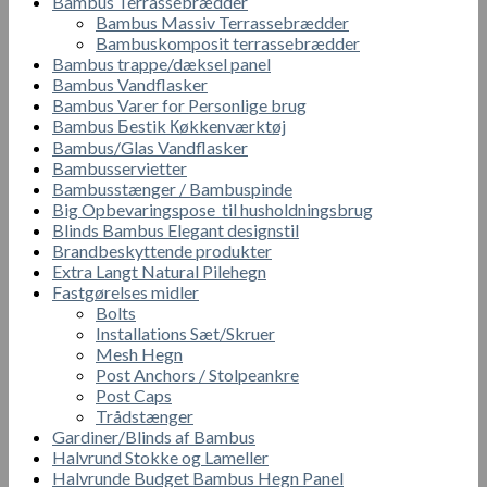
Bambus Terrassebrædder
Bambus Massiv Terrassebrædder
Bambuskomposit terrassebrædder
Bambus trappe/dæksel panel
Bambus Vandflasker
Bambus Varer for Personlige brug
Bambus Бestik Кøkkenværktøj
Bambus/Glas Vandflasker
Bambusservietter
Bambusstænger / Bambuspinde
Big Opbevaringspose til husholdningsbrug
Blinds Bambus Elegant designstil
Brandbeskyttende produkter
Extra Langt Natural Pilehegn
Fastgørelses midler
Bolts
Installations Sæt/Skruer
Mesh Hegn
Post Anchors / Stolpeankre
Post Caps
Trådstænger
Gardiner/Blinds af Bambus
Halvrund Stokke og Lameller
Halvrunde Budget Bambus Hegn Panel