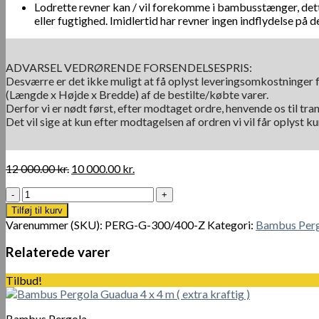
Lodrette revner kan / vil forekomme i bambusstænger, dett
eller fugtighed. Imidlertid har revner ingen indflydelse på d
ADVARSEL VEDRØRENDE FORSENDELSESPRIS:
Desværre er det ikke muligt at få oplyst leveringsomkostninger f
(Længde x Højde x Bredde) af de bestilte/købte varer.
Derfor vi er nødt først, efter modtaget ordre, henvende os til tra
Det vil sige at kun efter modtagelsen af ordren vi vil får oplyst 
Den
Den
12 000.00
kr.
10 000.00
kr.
oprindelige
aktuelle
Bambus
pris
pris
Pergola
var:
er:
Tilføj til kurv
Guadua
12
10
Varenummer (SKU):
PERG-G-300/400-Z
Kategori:
Bambus Per
3
000.00 kr..
000.00 kr..
x
Relaterede varer
4
m
Tilbud!
antal
Bambus Pergola