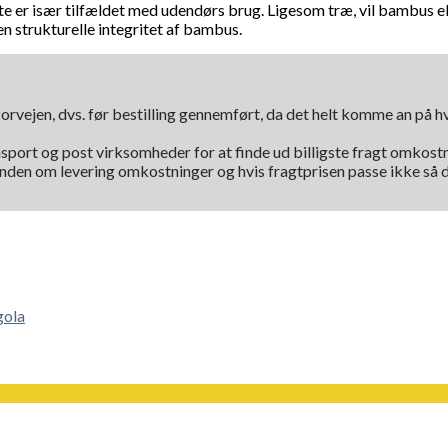
e er især tilfældet med udendørs brug. Ligesom træ, vil bambus e
en strukturelle integritet af bambus.
orvejen, dvs. før bestilling gennemført, da det helt komme an på 
nsport og post virksomheder for at finde ud billigste fragt omkostni
kunden om levering omkostninger og hvis fragtprisen passe ikke så d
gola