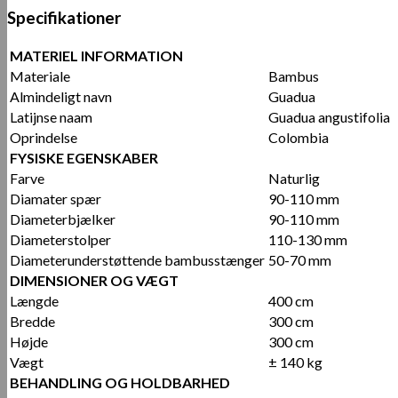
Specifikationer
MATERIEL INFORMATION
Materiale
Bambus
Almindeligt navn
Guadua
Latijnse naam
Guadua angustifolia
Oprindelse
Colombia
FYSISKE EGENSKABER
Farve
Naturlig
Diamater spær
90-110 mm
Diameterbjælker
90-110 mm
Diameterstolper
110-130 mm
Diameterunderstøttende bambusstænger
50-70 mm
DIMENSIONER OG VÆGT
Længde
400 cm
Bredde
300 cm
Højde
300 cm
Vægt
± 140 kg
BEHANDLING OG HOLDBARHED