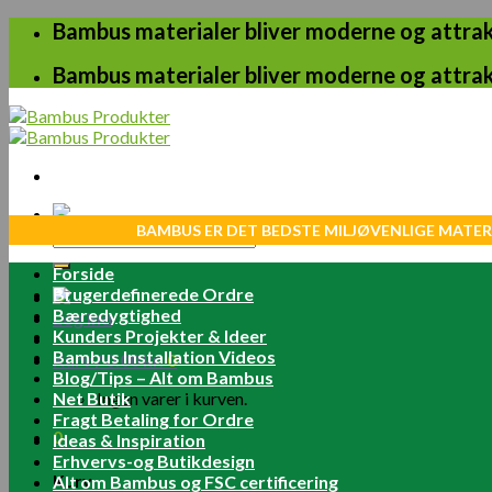
Skip
Bambus materialer bliver moderne og attrakt
to
content
Bambus materialer bliver moderne og attrakt
BAMBUS ER DET BEDSTE MILJØVENLIGE MATER
Søg
efter:
Forside
Brugerdefinerede Ordre
Bæredygtighed
Log ind
Kunders Projekter & Ideer
Bambus Installation Videos
Kurv /
0.00
kr.
0
Blog/Tips – Alt om Bambus
Net Butik
Ingen varer i kurven.
Fragt Betaling for Ordre
0
Ideas & Inspiration
Erhvervs-og Butikdesign
Kurv
Alt om Bambus og FSC certificering