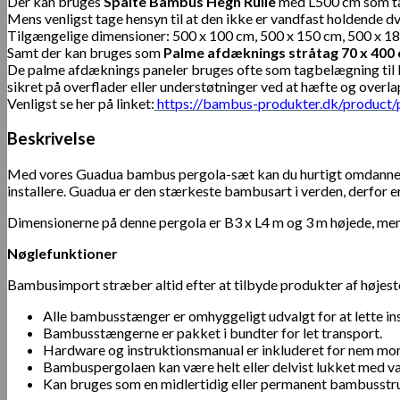
Der kan bruges
Spalte Bambus Hegn Rulle
med L500 cm som tag 
Mens venligst tage hensyn til at den ikke er vandfast holdende 
Tilgængelige dimensioner: 500 x 100 cm, 500 x 150 cm, 500 x 1
Samt der kan bruges som
Palme afdæknings stråtag 70 x 400
De palme afdæknings paneler bruges ofte som tagbelægning til bamb
sikret på overflader eller understøtninger ved at hæfte og overl
Venligst se her på linket:
https://bambus-produkter.dk/product/
Beskrivelse
Med vores Guadua bambus pergola-sæt kan du hurtigt omdanne enh
installere. Guadua er den stærkeste bambusart i verden, derfor 
Dimensionerne på denne pergola er B3 x L4 m og 3 m højede, men
Nøglefunktioner
Bambusimport stræber altid efter at tilbyde produkter af højeste
Alle bambusstænger er omhyggeligt udvalgt for at lette i
Bambusstængerne er pakket i bundter for let transport.
Hardware og instruktionsmanual er inkluderet for nem mon
Bambuspergolaen kan være helt eller delvist lukket med v
Kan bruges som en midlertidig eller permanent bambusstru