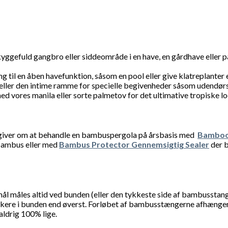
ggefuld gangbro eller siddeområde i en have, en gårdhave eller p
til en åben havefunktion, såsom en pool eller give klatreplanter 
ller den intime ramme for specielle begivenheder såsom udendørs br
 vores manila eller sorte palmetov for det ultimative tropiske lo
ådgiver om at behandle en bambuspergola på årsbasis med
Bamboo
 bambus eller med
Bambus Protector Gennemsigtig Sealer
der 
l måles altid ved bunden (eller den tykkeste side af bambusstang
kkere i bunden end øverst. Forløbet af bambusstængerne afhænger a
ldrig 100% lige.