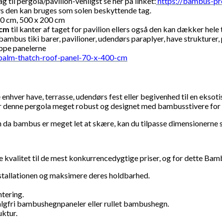
til pergola/pavilion-venligst se her på linket:
https://bambus-pr
dvs den kan bruges som solen beskyttende tag.
80 cm, 500 x 200 cm
 cm
til kanter af taget for pavilion ellers også den kan dækker hele 
us tiki barer, pavilioner, udendørs paraplyer, have strukturer, pa
appe panelerne
palm-thatch-roof-panel-70-x-400-cm
ver have, terrasse, udendørs fest eller begivenhed til en eksoti
er denne pergola meget robust og designet med bambusstivere for e
 da bambus er meget let at skære, kan du tilpasse dimensionerne s
 kvalitet til de mest konkurrencedygtige priser, og for dette Bam
nstallationen og maksimere deres holdbarhed.
tering.
algfri bambushegnpaneler eller rullet bambushegn.
ktur.