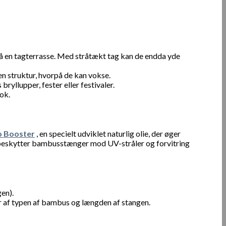
å en tagterrasse. Med stråtækt tag kan de endda yde
en struktur, hvorpå de kan vokse.
yllupper, fester eller festivaler.
ok.
 Booster
, en specielt udviklet naturlig olie, der øger
beskytter bambusstænger mod UV-stråler og forvitring
en).
f typen af ​​bambus og længden af ​​stangen.