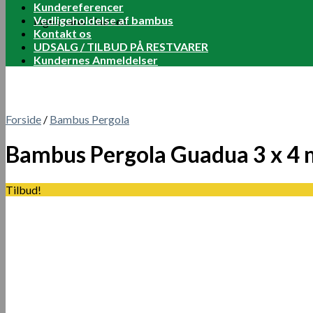
Kundereferencer
Vedligeholdelse af bambus
Ingen varer i kurven.
Kontakt os
UDSALG / TILBUD PÅ RESTVARER
Kundernes Anmeldelser
Forside
/
Bambus Pergola
Bambus Pergola Guadua 3 x 4 
Tilbud!