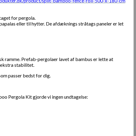
odukter.dk/product/split-bamboo-fence-roll-500-x-180-cm
taget for pergola.
palas eller til hytter. De afdæknings stråtags paneler er let
sk ramme. Prefab-pergolaer lavet af bambus er lette at
kstra stabilitet.
om passer bedst for dig.
boo Pergola Kit gjorde vi ingen undtagelse: