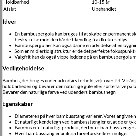
Holdbarhed
10-15 år
Afslut
Ubehandlet
Ideer
En bambuspergola kan bruges til at skabe en permanent sky
beskyttelse mod den hårde blænding fra direkte sollys.
Bambuspergolaer kan også danne en udvidelse af en bygning 
Som en midlertidig struktur er de det perfekte fokuspunkt e
Valgfrit kan du også vippe leddene på en bambuspergola med
Vedligeholdelse
Bambus, der bruges under udendørs forhold, vejr over tid. Vi r
holdbarheden og bevarer den naturlige gule eller sorte farve på
Bevarer den naturlige farve ved udendørs bambushegn
Egenskaber
Diameteren på hver bambusstang varierer. Vores angivne må
Et naturligt kendetegn ved bambusstængler er, at de er ty
Bambus er et naturligt produkt, derfor er bambusstænger a
Hver bambusstang er unik, så farveforskelle er mulige.