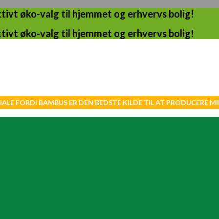
ivt øko-valg til hjemmet og erhvervs bolig!
ivt øko-valg til hjemmet og erhvervs bolig!
IALE FORDI BAMBUS ER DEN BEDSTE KILDE TIL AT PRODUCERE 