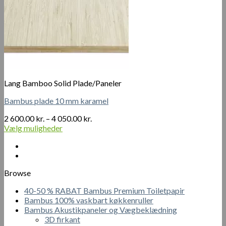
Lang Bamboo Solid Plade/Paneler
Bambus plade 10 mm karamel
Prisinterval:
2 600.00
kr.
–
4 050.00
kr.
2
Vælg muligheder
Dette
600.00 kr.
vare
til
har
4
flere
050.00 kr.
Browse
varianter.
Mulighederne
40-50 % RABAT Bambus Premium Toiletpapir
kan
Bambus 100% vaskbart køkkenruller
vælges
Bambus Akustikpaneler og Vægbeklædning
på
3D firkant
varesiden