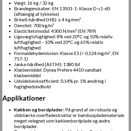
Vægt: 16 kg / 32 kg
Brandegenskaber: EN 13501-1: Klasse D-s1-d0
(afhængig af tykkelse)
Brinell-hårdhed (HB): ≥ 4 kg/mm²
Densitet: 700 kg/m³
Elasticitetsmodul: 4300 N/mm² (EN 789)
Ligevægtsfugtighed: 8% ved 20°C og 50% relativ
luftfugtighed – 10% ved 20°C og 65% relativ
luftfugtighed
Formaldehydemission: Klasse E1 (< 0,124 mg/m³, EN
717-1)
Janka-hårdhed (ASTM): 1380 lbf
Klæbemiddel: Dynea Prefere 4410 vandtæt
klæbemiddel
Udvidelseskoefficient: 0,14% pr. 1% ændring i
fugtighedsindhold
Applikationer
Køkken og bordplader:
På grund af sin robuste og
slidstærke overfladestruktur er bambusplademateriale
meget velegnet som køkkenbordplade og andre
bordplader.