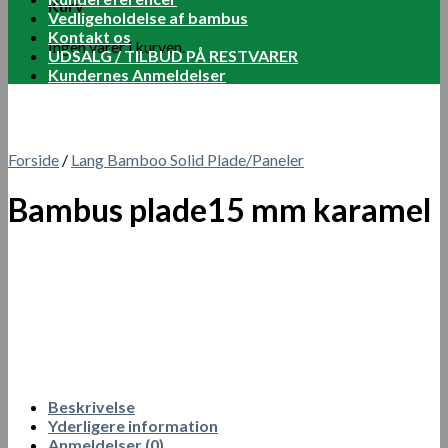
Kurv
Vedligeholdelse af bambus
Kontakt os
Ingen varer i kurven.
UDSALG / TILBUD PÅ RESTVARER
Kundernes Anmeldelser
Forside
/
Lang Bamboo Solid Plade/Paneler
Bambus plade15 mm karamel
Beskrivelse
Yderligere information
Anmeldelser (0)