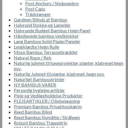
Post Anchors / Stolpeankre
Post Caps
Trådstænger
Gardiner/Blinds af Bambus
Halvrund Stokke og Lameller
Halvrunde Budget Bambus Hegn Panel
Håndlavede bambus vindklokker
Lang Bamboo Solid Plade/Paneler
Lyngklædte Hegn Rulle
Moso Bambus Terrassebrædder
Natural Rope / Reb
Naturlig jutenet til haveprojekter, planter, klatrenet,hegn
osv.
Naturlig Jutenet til planter, klatrenet, hegn osv.
Naturligt Bambusstrimler
NY BAMBUS VARER
Personlig hygiejne artikler
Pleje og Vedligeholdelse Produkter
PLEJEARTIKLER / Oliebelægning
Premium Bambus Privatlivsskærm
Reed Bambus Blind
Reed Bambus Sivmåtte / Stråhegn
Robust Bambus Trappetrin