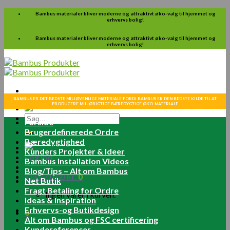
Skip
Bambus materialer bliver moderne og attraktivt øko-valg til hjemmet og
erhvervs bolig!
to
content
Bambus materialer bliver moderne og attraktivt øko-valg til hjemmet og
erhvervs bolig!
BAMBUS ER DET BEDSTE MILJØVENLIGE MATERIALE FORDI BAMBUS ER DEN BEDSTE KILDE TIL AT
PRODUCERE MILJØRIGTIGE BÆREDYGTIGE ØKO-MATERIALE
Søg
Forside
efter:
Brugerdefinerede Ordre
Bæredygtighed
Kunders Projekter & Ideer
Log ind
Bambus Installation Videos
Blog/Tips – Alt om Bambus
Kurv /
0.00
kr.
0
Net Butik
Fragt Betaling for Ordre
Ingen varer i kurven.
Ideas & Inspiration
Erhvervs-og Butikdesign
0
Alt om Bambus og FSC certificering
Kundereferencer