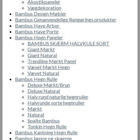
Akustikpaneler
Vægdekoration
Bambus Design Møbler
Bambus Genanvendelige Rengørings produkter
Bambus Have Arbor
Bambus Have Porte
Bambus Hegn Paneler
BAMBUS SKÆRM HALVKULE SORT
Giant Mørkt
Giant Natural
Trendline Mørkt Panel
Vævet Mørkt Hegn
Vævet Natural
Bambus Hegn Rulle
Deluxe Mørkt/Brun
Deluxe Natural
Halv rund naturlig hegnruller
Halvrunde sorte hegnruller
Mørkt
Natural
Spalte Bambus
Tonkin Hegn Rulle
Bambus Kantning Hegn Rulle
Bambus lampe og skærme