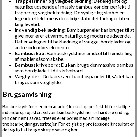
Trappetrinner og vægbeklædning:
Det elegante og
naturlige udseende af massiv bambus gør den perfekt til
trapper og vægbeklædning. De synlige lag skaber en
legende effekt, mens dens høje stabilitet bidrager til en
lang levetid.
Indvendig beklædning:
Bambuspaneler kan bruges til at
give interiører et varmt, naturligt og moderne udseende.
Det er velegnet til beklædning af vægge, bordplader og
andre indendørs elementer.
Bambusskab:
Bambuskrydsfiner er ideel til fremstilling
af møbler såsom skabe.
Bambusskrivebord:
Du kan bruge den massive bambus
som bordplade til dit skrivebord.
Væghylder
: Du kan skære bambuspanelet til, så det kan
bruges som væghylde.
Brugsanvisning
Bambuskrydsfiner er nem at arbejde med og perfekt til forskellige
indendørsprojekter. Selvom bambuskrydsfiner er hårdere end eg,
kan den nemt saves, fræses eller bores med almindelige
træbearbejdningsværktøjer. For et glat og professionelt resultat er
det vigtigt at bruge skarpe save og bor.