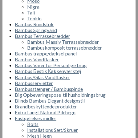
Moso
Nigra
Tali
Tonkin
Bambus Rundstok
Bambus Springvand
Bambus Terrassebrædder
Bambus Massiv Terrassebrædder
Bambuskomposit terrassebrædder
Bambus trappe/dæksel panel
Bambus Vandflasker
Bambus Varer for Personlige brug
Bambus Бestik Кøkkenværktøj
Bambus/Glas Vandflasker
Bambusservietter
Bambusstænger / Bambuspinde
Big Opbevaringspose til husholdningsbrug
Blinds Bambus Elegant designstil
Brandbeskyttende produkter
Extra Langt Natural Pilehegn
Fastgørelses midler
Bolts
Installations Sæt/Skruer
Mesh Hegn