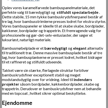
Oplev vores karamelfarvede bambuspanelmateriale, det
perfekte valg til bæredygtigt og
stilfuldt specialarbejde
.
Dette stabile, 15 mm tykke bambuskrydsfinerpanel består af
tre lag, hvor bambusstrimlerne presses lodret for ekstra styrke.
Vores bambuspaneler er ideelle til at skabe skabe, bordplader,
køkkener, bordplader og trappetrin. Et fremragende valg for
professionelle og gør-det-selv-entusiaster, der søger et
luksuriøst, naturligt materiale.
Bambusmøbelplade er et
bæredygtigt
og
elegant
alternativ
til traditionelt træ. Denne massive bambusplade består af tre
lag, hvor bambusplankerne er presset lodret, hvilket bidrager
til et raffineret og stilfuldt udseende.
Takket være sin stærke, flerlagede struktur forbliver
bambuskrydsfiner exceptionelt stabil og meget
modstandsdygtig over for vridning. Ideel til
indendørs
projekter
såsom bordplader, køkkenbordplader, skabe og
trappetrin. Derudover er bambuskrydsfiner nem at behandle
med
en topcoat
, hvilket sikrer optimal beskyttelse.
Ejendomme