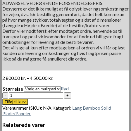
ADVARSEL VEDRØRENDE FORSENDELSESPRIS:
Desværre er det ikke muligt at få oplyst leveringsomkostninger
forvejen, dvs. før bestilling gennemført, da det helt komme an
på hvor mange stykker, totalvægten og sidst af dimensioner
(Længde x Højde x Bredde) af de bestilte/købte varer.
Derfor vi er nødt først, efter modtaget ordre, henvende os til
transport og post virksomheder for at finde ud billigste fragt
omkostninger for levering af de bestilte varer.
Det vil sige at kun efter modtagelsen af ordren vi vil får oplyst
kunden om levering omkostninger og hvis fragtprisen passe
ikke så du må gerne få annulleret din ordre.
Prisinterval:
2 800.00
kr.
–
4 500.00
kr.
2
Ryd
Størrelse
800.00 kr.
til
Bambus
4
plade15
Tilføj til kurv
500.00 kr.
mm
Varenummer (SKU):
N/A
Kategori:
Lang Bamboo Solid
karamel
Plade/Paneler
antal
Relaterede varer