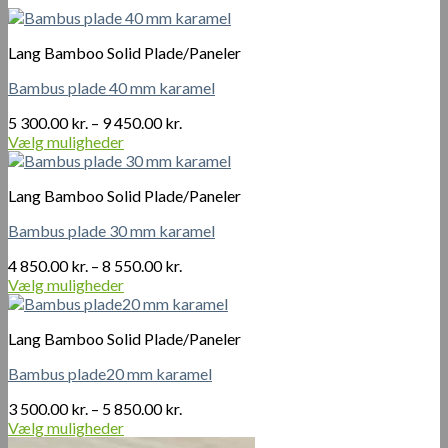
Lang Bamboo Solid Plade/Paneler
Bambus plade 40 mm karamel
Prisinterval:
5 300.00
kr.
–
9 450.00
kr.
5
Vælg muligheder
Dette
300.00 kr.
vare
til
Lang Bamboo Solid Plade/Paneler
har
9
flere
450.00 kr.
Bambus plade 30 mm karamel
varianter.
Mulighederne
Prisinterval:
4 850.00
kr.
–
8 550.00
kr.
kan
4
Vælg muligheder
vælges
Dette
850.00 kr.
på
vare
til
varesiden
Lang Bamboo Solid Plade/Paneler
har
8
flere
550.00 kr.
Bambus plade20 mm karamel
varianter.
Mulighederne
Prisinterval:
3 500.00
kr.
–
5 850.00
kr.
kan
3
Vælg muligheder
vælges
Dette
500.00 kr.