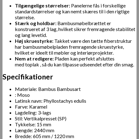
Tilgængelige størrelser:
Panelerne fås i forskellige
standardstørrelser og kan nemt skæres til i den rigtige
størrelse.
Stærk og holdbar:
Bambusmøbelbrættet er
konstrueret af 3 lag, hvilket sikrer fremragende stabilitet
og lang levetid.
Høj skruestyrke:
Takket være den tætte fiberstruktur
har bambusmøbelpladen fremragende skruestyrke,
hvilket er ideelt til møbler og interiørprojekter.
Nem at redigere:
Pladen kan perfekt afsluttes
med
toplak
, så du kan tilpasse udseendet efter din smag.
Specifikationer
Materiale: Bambus Bambusart
: Moso
Latinsk navn: Phyllostachys edulis
Farve: Karamel
Lagdeling: 3-lags
Stil: Vertikalpresset (SP)
Tykkelse: 15 mm
Længde: 2440 mm
Bredde: 605 mm / 1220 mm