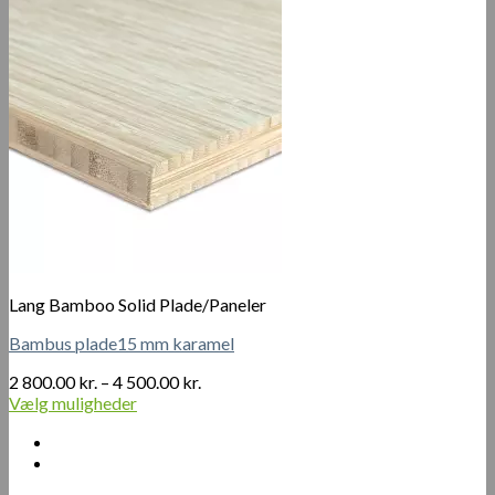
flere
050.00 kr.
varianter.
Mulighederne
kan
vælges
på
varesiden
Lang Bamboo Solid Plade/Paneler
Bambus plade15 mm karamel
Prisinterval:
2 800.00
kr.
–
4 500.00
kr.
2
Vælg muligheder
Dette
800.00 kr.
vare
til
har
4
flere
500.00 kr.