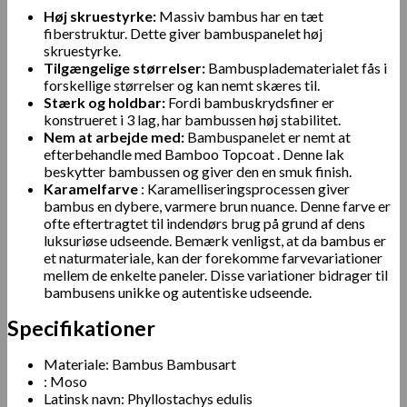
Høj skruestyrke:
Massiv bambus har en tæt
fiberstruktur. Dette giver bambuspanelet høj
skruestyrke.
Tilgængelige størrelser:
Bambuspladematerialet fås i
forskellige størrelser og kan nemt skæres til.
Stærk og holdbar:
Fordi bambuskrydsfiner er
konstrueret i 3 lag, har bambussen høj stabilitet.
Nem at arbejde med:
Bambuspanelet er nemt at
efterbehandle med
Bamboo Topcoat
. Denne lak
beskytter bambussen og giver den en smuk finish.
Karamelfarve
: Karamelliseringsprocessen giver
bambus en dybere, varmere brun nuance. Denne farve er
ofte eftertragtet til indendørs brug på grund af dens
luksuriøse udseende. Bemærk venligst, at da bambus er
et naturmateriale, kan der forekomme farvevariationer
mellem de enkelte paneler. Disse variationer bidrager til
bambusens unikke og autentiske udseende.
Specifikationer
Materiale: Bambus Bambusart
: Moso
Latinsk navn: Phyllostachys edulis