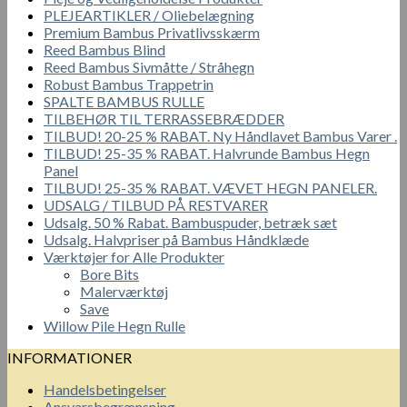
PLEJEARTIKLER / Oliebelægning
Premium Bambus Privatlivsskærm
Reed Bambus Blind
Reed Bambus Sivmåtte / Stråhegn
Robust Bambus Trappetrin
SPALTE BAMBUS RULLE
TILBEHØR TIL TERRASSEBRÆDDER
TILBUD! 20-25 % RABAT. Ny Håndlavet Bambus Varer .
TILBUD! 25-35 % RABAT. Halvrunde Bambus Hegn
Panel
TILBUD! 25-35 % RABAT. VÆVET HEGN PANELER.
UDSALG / TILBUD PÅ RESTVARER
Udsalg. 50 % Rabat. Bambuspuder, betræk sæt
Udsalg. Halvpriser på Bambus Håndklæde
Værktøjer for Alle Produkter
Bore Bits
Malerværktøj
Save
Willow Pile Hegn Rulle
INFORMATIONER
Handelsbetingelser
Ansvarsbegrænsning