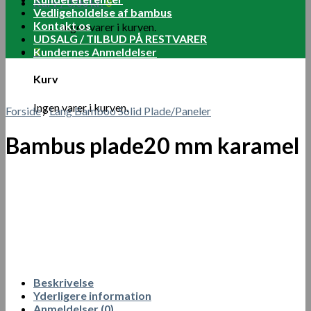
Kurv /
0.00
kr.
0
Vedligeholdelse af bambus
Kontakt os
Ingen varer i kurven.
UDSALG / TILBUD PÅ RESTVARER
0
Kundernes Anmeldelser
Kurv
Ingen varer i kurven.
Forside
/
Lang Bamboo Solid Plade/Paneler
Bambus plade20 mm karamel
Beskrivelse
Yderligere information
Anmeldelser (0)