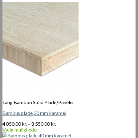
Lang Bamboo Solid Plade/Paneler
Bambus plade 30 mm karamel
Prisinterval:
4 850.00
kr.
–
8 550.00
kr.
4
Vælg muligheder
Dette
850.00 kr.