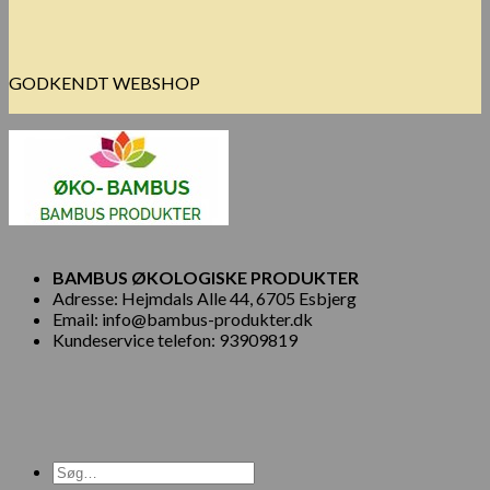
GODKENDT WEBSHOP
BAMBUS ØKOLOGISKE PRODUKTER
Adresse: Hejmdals Alle 44, 6705 Esbjerg
Email: info@bambus-produkter.dk
Kundeservice telefon: 93909819
Søg