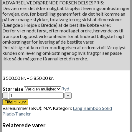
ADVARSEL VEDRØRENDE FORSENDELSESPRIS:
Desværre er det ikke muligt at få oplyst leveringsomkostninger
forvejen, dvs. før bestilling gennemført, da det helt komme an
på hvor mange stykker, totalvægten og sidst af dimensioner
(Længde x Højde x Bredde) af de bestilte/købte varer.
Derfor vi er nødt først, efter modtaget ordre, henvende os til
transport og post virksomheder for at finde ud billigste fragt
omkostninger for levering af de bestilte varer.
Det vil sige at kun efter modtagelsen af ordren vi vil får oplyst
kunden om levering omkostninger og hvis fragtprisen passe
ikke så du må gerne få annulleret din ordre.
Prisinterval:
3 500.00
kr.
–
5 850.00
kr.
3
Ryd
Størrelse
500.00 kr.
til
Bambus
5
plade20
Tilføj til kurv
850.00 kr.
mm
Varenummer (SKU):
N/A
Kategori:
Lang Bamboo Solid
karamel
Plade/Paneler
antal
Relaterede varer