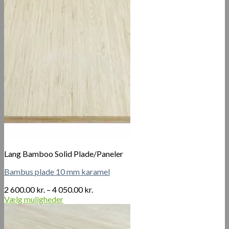
Lang Bamboo Solid Plade/Paneler
Bambus plade 10 mm karamel
Prisinterval:
2 600.00
kr.
–
4 050.00
kr.
2
Vælg muligheder
Dette
600.00 kr.
vare
til
har
4