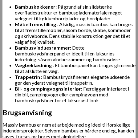
Bambuskøkkener:
På grund af sin slidstærke
overfladestruktur er bambusplademateriale meget
velegnet til køkkenbordplader og bordplader.
Møbelfremstilling
: Alsidig, massiv bambus kan bruges
til at fremstille møbler, såsom borde, skabe, kommoder
og skriveborde. Dens stabile konstruktion gør det til et
valg af høj kvalitet.
Bambusvinduesrammer:
Dette
bambuskrydsfinerpanel er ideelt til en luksuriøs
indretning, såsom vinduesrammer og bambusdøre.
Vægbeklædning
: Et bambuspanel kan bruges glimrende
til at afslutte en væg.
Trappetrin
: Bambuskrydsfinerens elegante udseende
gør den yderst velegnet til trappetrin.
Bil- og campingvognsinteriør:
Færdiggør interiøret i
din bil, campingvogn eller campingvogn med
bambuskrydsfiner for et luksuriøst look.
Brugsanvisning
Massiv bambus er nem at arbejde med og ideel til forskellige
indendørsprojekter. Selvom bambus er hårdere end eg, kan den
saves, fræses og bores med almindelige