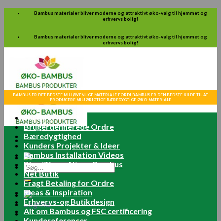
Skip
Bambus materialer bliver moderne og attraktivt øko-valg til hjemmet og
erhvervs bolig!
to
content
Bambus materialer bliver moderne og attraktivt øko-valg til hjemmet og
erhvervs bolig!
BAMBUS ER DET BEDSTE MILJØVENLIGE MATERIALE FORDI BAMBUS ER DEN BEDSTE KILDE TIL AT
PRODUCERE MILJØRIGTIGE BÆREDYGTIGE ØKO-MATERIALE
Forside
Brugerdefinerede Ordre
Bæredygtighed
Kunders Projekter & Ideer
Bambus Installation Videos
Blog/Tips – Alt om Bambus
Søg
Net Butik
efter:
Fragt Betaling for Ordre
Ideas & Inspiration
Erhvervs-og Butikdesign
Log ind
Alt om Bambus og FSC certificering
Kundereferencer