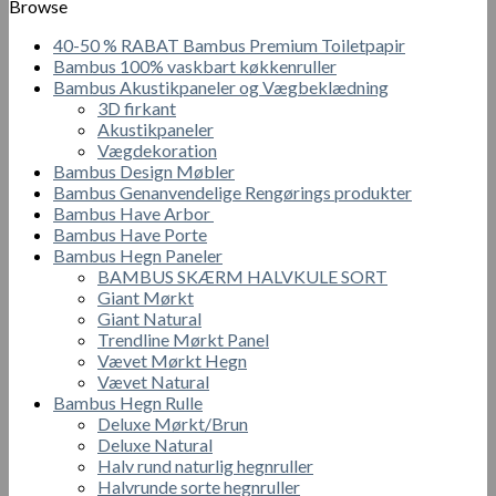
Browse
varianter.
Mulighederne
40-50 % RABAT Bambus Premium Toiletpapir
kan
Bambus 100% vaskbart køkkenruller
vælges
Bambus Akustikpaneler og Vægbeklædning
på
3D firkant
varesiden
Akustikpaneler
Vægdekoration
Bambus Design Møbler
Bambus Genanvendelige Rengørings produkter
Bambus Have Arbor
Bambus Have Porte
Bambus Hegn Paneler
BAMBUS SKÆRM HALVKULE SORT
Giant Mørkt
Giant Natural
Trendline Mørkt Panel
Vævet Mørkt Hegn
Vævet Natural
Bambus Hegn Rulle
Deluxe Mørkt/Brun
Deluxe Natural
Halv rund naturlig hegnruller
Halvrunde sorte hegnruller