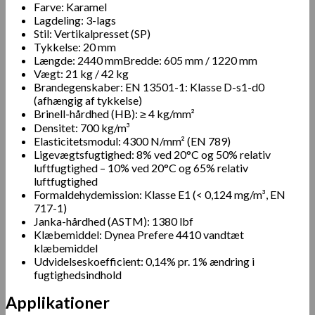
Farve: Karamel
Lagdeling: 3-lags
Stil: Vertikalpresset (SP)
Tykkelse: 20 mm
Længde: 2440 mm
Bredde: 605 mm / 1220 mm
Vægt: 21 kg / 42 kg
Brandegenskaber: EN 13501-1: Klasse D-s1-d0
(afhængig af tykkelse)
Brinell-hårdhed (HB): ≥ 4 kg/mm²
Densitet: 700 kg/m³
Elasticitetsmodul: 4300 N/mm² (EN 789)
Ligevægtsfugtighed: 8% ved 20°C og 50% relativ
luftfugtighed – 10% ved 20°C og 65% relativ
luftfugtighed
Formaldehydemission: Klasse E1 (< 0,124 mg/m³, EN
717-1)
Janka-hårdhed (ASTM): 1380 lbf
Klæbemiddel: Dynea Prefere 4410 vandtæt
klæbemiddel
Udvidelseskoefficient: 0,14% pr. 1% ændring i
fugtighedsindhold
Applikationer