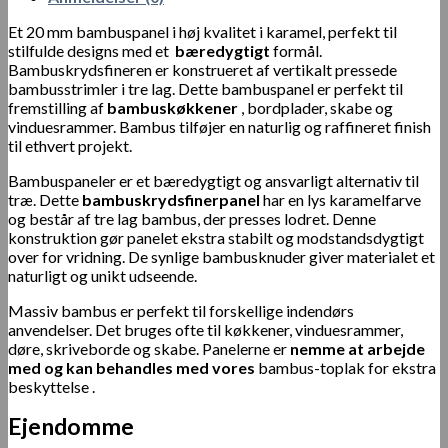
Et 20 mm bambuspanel i høj kvalitet i karamel, perfekt til
stilfulde designs med et
bæredygtigt
formål.
Bambuskrydsfineren er konstrueret af vertikalt pressede
bambusstrimler i tre lag. Dette bambuspanel er perfekt til
fremstilling af
bambuskøkkener
, bordplader, skabe og
vinduesrammer. Bambus tilføjer en naturlig og raffineret finish
til ethvert projekt.
Bambuspaneler er et bæredygtigt og ansvarligt alternativ til
træ. Dette
bambuskrydsfinerpanel
har en lys karamelfarve
og består af tre lag bambus, der presses lodret. Denne
konstruktion gør panelet ekstra stabilt og modstandsdygtigt
over for vridning. De synlige bambusknuder giver materialet et
naturligt og unikt udseende.
Massiv bambus er perfekt til forskellige indendørs
anvendelser. Det bruges ofte til køkkener, vinduesrammer,
døre, skriveborde og skabe. Panelerne er
nemme at arbejde
med og kan behandles med vores
bambus-toplak
for ekstra
beskyttelse .
Ejendomme