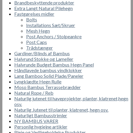
Brandbeskyttende produkter
Extra Langt Natural Pilehegn
Fastgørelses midler
Bolts
Installations Sæt/Skruer
Mesh Hegn
Post Anchors / Stolpeankre
Post Caps
Trådstænger
Gardiner/Blinds af Bambus
Halvrund Stokke og Lameller
Halvrunde Budget Bambus Hegn Panel
Håndlavede bambus vindklokker
Lang Bamboo Solid Plade/Paneler
Lyngklædte Hegn Rulle
Moso Bambus Terrassebrædder
Natural Rope / Reb
Naturlig jutenet til haveprojekter, planter, klatrenet,hegn
osv.
Naturlig Jutenet til planter, klatrenet, hegn osv.
Naturligt Bambusstrimler
NY BAMBUS VARER
Personlig hygiejne artikler
Pleje og Vedligeholdelse Produkter