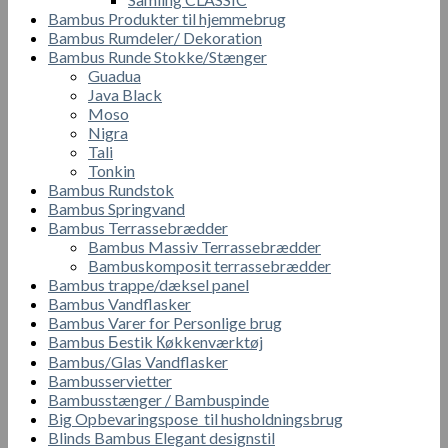
Bambus Produkter til hjemmebrug
Bambus Rumdeler/ Dekoration
Bambus Runde Stokke/Stænger
Guadua
Java Black
Moso
Nigra
Tali
Tonkin
Bambus Rundstok
Bambus Springvand
Bambus Terrassebrædder
Bambus Massiv Terrassebrædder
Bambuskomposit terrassebrædder
Bambus trappe/dæksel panel
Bambus Vandflasker
Bambus Varer for Personlige brug
Bambus Бestik Кøkkenværktøj
Bambus/Glas Vandflasker
Bambusservietter
Bambusstænger / Bambuspinde
Big Opbevaringspose til husholdningsbrug
Blinds Bambus Elegant designstil