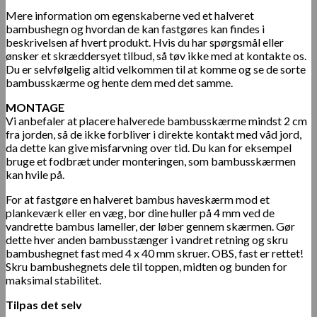
Mere information om egenskaberne ved et halveret
bambushegn og hvordan de kan fastgøres kan findes i
beskrivelsen af ​​hvert produkt. Hvis du har spørgsmål eller
ønsker et skræddersyet tilbud, så tøv ikke med at kontakte os.
Du er selvfølgelig altid velkommen til at komme og se de sorte
bambusskærme og hente dem med det samme.
MONTAGE
Vi anbefaler at placere halverede bambusskærme mindst 2 cm
fra jorden, så de ikke forbliver i direkte kontakt med våd jord,
da dette kan give misfarvning over tid. Du kan for eksempel
bruge et fodbræt under monteringen, som bambusskærmen
kan hvile på.
For at fastgøre en halveret bambus haveskærm mod et
plankeværk eller en væg, bor dine huller på 4 mm ved de
vandrette bambus lameller, der løber gennem skærmen. Gør
dette hver anden bambusstænger i vandret retning og skru
bambushegnet fast med 4 x 40 mm skruer. OBS, fast er rettet!
Skru bambushegnets dele til toppen, midten og bunden for
maksimal stabilitet.
Tilpas det selv