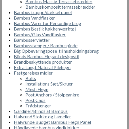
Bambus Massiv Terrassebrædder
Bambuskomposit terrassebrædder
Bambus trappe/dæksel panel
Bambus Vandflasker
Bambus Varer for Personlige brug
Bambus Бestik Кøkkenværktøj
Bambus/Glas Vandflasker
Bambusservietter
Bambusstænger / Bambuspinde
Big Opbevaringspose til husholdningsbrug
Blinds Bambus Elegant designstil
Brandbeskyttende produkter
Extra Langt Natural Pilehegn
Fastgørelses midler
Bolts
Installations Sæt/Skruer
Mesh Hegn
Post Anchors / Stolpeankre
Post Caps
Trådstænger
Gardiner/Blinds af Bambus
Halvrund Stokke og Lameller
Halvrunde Budget Bambus Hegn Panel
Håndlavede bambus vindklokker