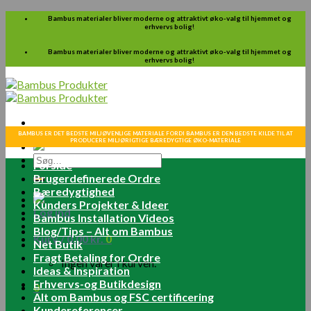
Skip
Bambus materialer bliver moderne og attraktivt øko-valg til hjemmet og
erhvervs bolig!
to
content
Bambus materialer bliver moderne og attraktivt øko-valg til hjemmet og
erhvervs bolig!
BAMBUS ER DET BEDSTE MILJØVENLIGE MATERIALE FORDI BAMBUS ER DEN BEDSTE KILDE TIL AT
PRODUCERE MILJØRIGTIGE BÆREDYGTIGE ØKO-MATERIALE
Søg
Forside
efter:
Brugerdefinerede Ordre
Bæredygtighed
Kunders Projekter & Ideer
Log ind
Bambus Installation Videos
Blog/Tips – Alt om Bambus
Kurv /
0.00
kr.
0
Net Butik
Fragt Betaling for Ordre
Ingen varer i kurven.
Ideas & Inspiration
Erhvervs-og Butikdesign
0
Alt om Bambus og FSC certificering
Kundereferencer