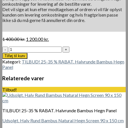
omkostninger for levering af de bestilte varer.
Det vil sige at kun efter modtagelsen af ordren vi vil får oplyst
kunden om levering omkostninger og hvis fragtprisen passe
ikke så du må gerne få annulleret din ordre.
Den
Den
1 400.00
kr.
1 200.00
kr.
oprindelige
aktuelle
Mørk
pris
pris
Halv
var:
er:
Tilføj til kurv
Rund
1
1
Kategori:
TILBUD! 25-35 % RABAT. Halvrunde Bambus Hegn
Bambus
400.00 kr..
200.00 kr..
Panel
Hegn
100
Relaterede varer
x
240
Tilbud!
cm
antal
TILBUD! 25-35 % RABAT. Halvrunde Bambus Hegn Panel
Udsolgt. Halv Rund Bambus Natural Hegn Screen 90 x 150 cm