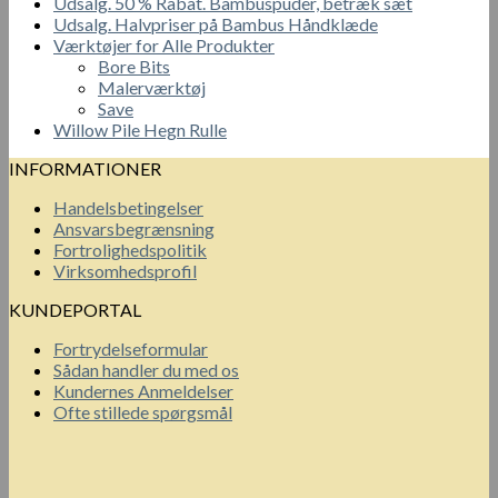
Udsalg. 50 % Rabat. Bambuspuder, betræk sæt
Udsalg. Halvpriser på Bambus Håndklæde
Værktøjer for Alle Produkter
Bore Bits
Malerværktøj
Save
Willow Pile Hegn Rulle
INFORMATIONER
Handelsbetingelser
Ansvarsbegrænsning
Fortrolighedspolitik
Virksomhedsprofil
KUNDEPORTAL
Fortrydelseformular
Sådan handler du med os
Kundernes Anmeldelser
Ofte stillede spørgsmål