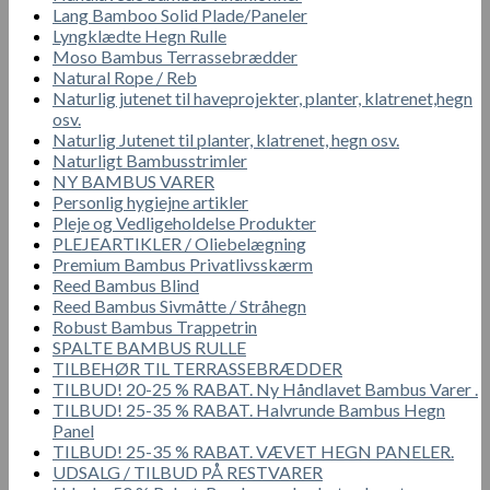
Lang Bamboo Solid Plade/Paneler
Lyngklædte Hegn Rulle
Moso Bambus Terrassebrædder
Natural Rope / Reb
Naturlig jutenet til haveprojekter, planter, klatrenet,hegn
osv.
Naturlig Jutenet til planter, klatrenet, hegn osv.
Naturligt Bambusstrimler
NY BAMBUS VARER
Personlig hygiejne artikler
Pleje og Vedligeholdelse Produkter
PLEJEARTIKLER / Oliebelægning
Premium Bambus Privatlivsskærm
Reed Bambus Blind
Reed Bambus Sivmåtte / Stråhegn
Robust Bambus Trappetrin
SPALTE BAMBUS RULLE
TILBEHØR TIL TERRASSEBRÆDDER
TILBUD! 20-25 % RABAT. Ny Håndlavet Bambus Varer .
TILBUD! 25-35 % RABAT. Halvrunde Bambus Hegn
Panel
TILBUD! 25-35 % RABAT. VÆVET HEGN PANELER.
UDSALG / TILBUD PÅ RESTVARER