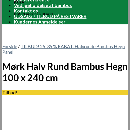
Kurv
Vedligeholdelse af bambus
Kontakt os
Ingen varer i kurven.
UDSALG / TILBUD PÅ RESTVARER
Kundernes Anmeldelser
Forside
/
TILBUD! 25-35 % RABAT. Halvrunde Bambus Hegn
Panel
Mørk Halv Rund Bambus Hegn
100 x 240 cm
Tilbud!