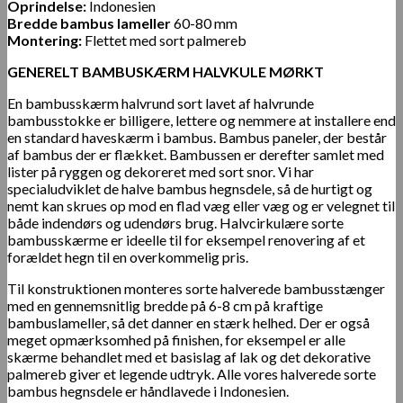
Oprindelse:
Indonesien
Bredde bambus lameller
60-80 mm
Montering:
Flettet med sort palmereb
GENERELT BAMBUSKÆRM HALVKULE MØRKT
En bambusskærm halvrund sort lavet af halvrunde
bambusstokke er billigere, lettere og nemmere at installere end
en standard haveskærm i bambus. Bambus paneler, der består
af bambus der er flækket. Bambussen er derefter samlet med
lister på ryggen og dekoreret med sort snor. Vi har
specialudviklet de halve bambus hegnsdele, så de hurtigt og
nemt kan skrues op mod en flad væg eller væg og er velegnet til
både indendørs og udendørs brug. Halvcirkulære sorte
bambusskærme er ideelle til for eksempel renovering af et
forældet hegn til en overkommelig pris.
Til konstruktionen monteres sorte halverede bambusstænger
med en gennemsnitlig bredde på 6-8 cm på kraftige
bambuslameller, så det danner en stærk helhed. Der er også
meget opmærksomhed på finishen, for eksempel er alle
skærme behandlet med et basislag af lak og det dekorative
palmereb giver et legende udtryk. Alle vores halverede sorte
bambus hegnsdele er håndlavede i Indonesien.