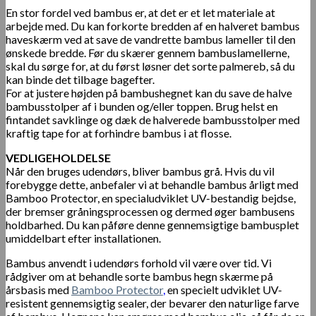
En stor fordel ved bambus er, at det er et let materiale at
arbejde med. Du kan forkorte bredden af ​​en halveret bambus
haveskærm ved at save de vandrette bambus lameller til den
ønskede bredde. Før du skærer gennem bambuslamellerne,
skal du sørge for, at du først løsner det sorte palmereb, så du
kan binde det tilbage bagefter.
For at justere højden på bambushegnet kan du save de halve
bambusstolper af i bunden og/eller toppen. Brug helst en
fintandet savklinge og dæk de halverede bambusstolper med
kraftig tape for at forhindre bambus i at flosse.
VEDLIGEHOLDELSE
Når den bruges udendørs, bliver bambus grå. Hvis du vil
forebygge dette, anbefaler vi at behandle bambus årligt med
Bamboo Protector, en specialudviklet UV-bestandig bejdse,
der bremser gråningsprocessen og dermed øger bambusens
holdbarhed. Du kan påføre denne gennemsigtige bambusplet
umiddelbart efter installationen.
Bambus anvendt i udendørs forhold vil være over tid. Vi
rådgiver om at behandle sorte bambus hegn skærme på
årsbasis med
Bamboo Protector
,
en specielt udviklet UV-
resistent gennemsigtig sealer, der bevarer den naturlige farve