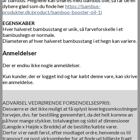
af bambus.
Hegnene kan smøres med bambus olie, så får de en
dybere glød som du finde her
https://bambus-
produkter.dk/product/bamboo-booster-oil-1l
EGENSKABER
Hver halveret bambusstang er unik, så farveforskelle i et
bambushegn er normale.
Diameteren af ​​hver halveret bambusstang i et hegn kan variere.
Anmeldelser
Der er endnu ikke nogle anmeldelser.
Kun kunder, der er logget ind og har købt denne vare, kan skrive
en anmeldelse.
ADVARSEL VEDRØRENDE FORSENDELSESPRIS:
Desværre er det ikke muligt at få oplyst leveringsomkostninger
forvejen, dvs. før bestilling gennemført, da det helt komme an
på hvor mange stykker, totalvægten og sidst af dimensioner
(Længde x Højde x Bredde) af de bestilte/købte varer.
Derfor vi er nødt først, efter modtaget ordre, henvende os til
transport og post virksomheder for at finde ud billigste fragt