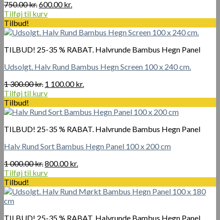
Den
Den
750.00
kr.
600.00
kr.
oprindelige
aktuelle
Tilføj til kurv
pris
pris
Tilbud!
var:
er:
750.00 kr..
600.00 kr..
TILBUD! 25-35 % RABAT. Halvrunde Bambus Hegn Panel
Udsolgt. Halv Rund Bambus Hegn Screen 100 x 240 cm.
Den
Den
1 300.00
kr.
1 100.00
kr.
oprindelige
aktuelle
Tilføj til kurv
pris
pris
Tilbud!
var:
er:
1
1
TILBUD! 25-35 % RABAT. Halvrunde Bambus Hegn Panel
300.00 kr..
100.00 kr..
Halv Rund Sort Bambus Hegn Panel 100 x 200 cm
Den
Den
1 000.00
kr.
800.00
kr.
oprindelige
aktuelle
Tilføj til kurv
pris
pris
Tilbud!
var:
er:
1
800.00 kr..
000.00 kr..
TILBUD! 25-35 % RABAT. Halvrunde Bambus Hegn Panel