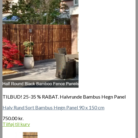
har
flere
varianter.
Mulighederne
kan
vælges
på
varesiden
TILBUD! 25-35 % RABAT. Halvrunde Bambus Hegn Panel
Halv Rund Sort Bambus Hegn Panel 90 x 150 cm
750.00
kr.
Tilføj til kurv