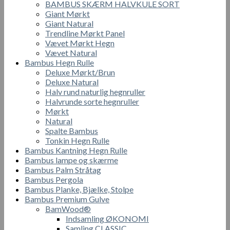
BAMBUS SKÆRM HALVKULE SORT
Giant Mørkt
Giant Natural
Trendline Mørkt Panel
Vævet Mørkt Hegn
Vævet Natural
Bambus Hegn Rulle
Deluxe Mørkt/Brun
Deluxe Natural
Halv rund naturlig hegnruller
Halvrunde sorte hegnruller
Mørkt
Natural
Spalte Bambus
Tonkin Hegn Rulle
Bambus Kantning Hegn Rulle
Bambus lampe og skærme
Bambus Palm Stråtag
Bambus Pergola
Bambus Planke, Bjælke, Stolpe
Bambus Premium Gulve
BamWood®
Indsamling ØKONOMI
Samling CLASSIC