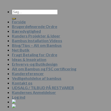
Søg
efter:
Forside
Brugerdefinerede Ordre
Bæredygtighed
Kunders Projekter & Ideer
Bambus Installation Videos
Blog/Tips – Alt om Bambus
Net Butik
Fragt Betaling for Ordre
Ideas & Inspiration
Erhvervs-og Butikdesign
Alt om Bambus og FSC certificering
Kundereferencer
Vedligeholdelse af bambus
Kontakt os
UDSALG / TILBUD PÅ RESTVARER
Kundernes Anmeldelser
Log ind