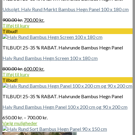
Udsolgt. Halv Rund Mørkt Bambus Hegn Panel 100 x 180 cm
Den
Den
900.00
kr.
700.00
kr.
oprindelige
aktuelle
Tilføj til kurv
pris
pris
Tilbud!
var:
er:
900.00 kr..
700.00 kr..
TILBUD! 25-35 % RABAT. Halvrunde Bambus Hegn Panel
Halv Rund Bambus Hegn Screen 100 x 180 cm
Den
Den
800.00
kr.
600.00
kr.
oprindelige
aktuelle
Tilføj til kurv
pris
pris
Tilbud!
var:
er:
800.00 kr..
600.00 kr..
TILBUD! 25-35 % RABAT. Halvrunde Bambus Hegn Panel
Halv Rund Bambus Hegn Panel 100 x 200 cm og 90 x 200 cm
Prisinterval:
650.00
kr.
–
700.00
kr.
650.00 kr.
Vælg muligheder
Dette
til
vare
700.00 kr.