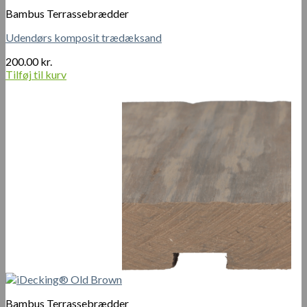
Bambus Terrassebrædder
Udendørs komposit trædæksand
200.00
kr.
Tilføj til kurv
Bambus Terrassebrædder