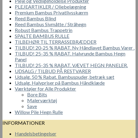
Pleje og Vedligeholdelse Produkter
PLEJEARTIKLER / Oliebelægning
Premium Bambus Privatlivsskærm
Reed Bambus Blind
Reed Bambus Sivmåtte / Stråhegn
Robust Bambus Trappetrin
SPALTE BAMBUS RULLE
TILBEHØR TIL TERRASSEBRÆDDER
TILBUD! 20-25 % RABAT. Ny Håndlavet Bambus Varer .
TILBUD! 25-35 % RABAT. Halvrunde Bambus Hegn
Panel
TILBUD! 25-35 % RABAT. VÆVET HEGN PANELER.
UDSALG / TILBUD PÅ RESTVARER
Udsalg. 50 % Rabat. Bambuspuder, betræk sæt
Udsalg. Halvpriser på Bambus Håndklæde
Værktøjer for Alle Produkter
Bore Bits
Malerværktøj
Save
Willow Pile Hegn Rulle
INFORMATIONER
Handelsbetingelser