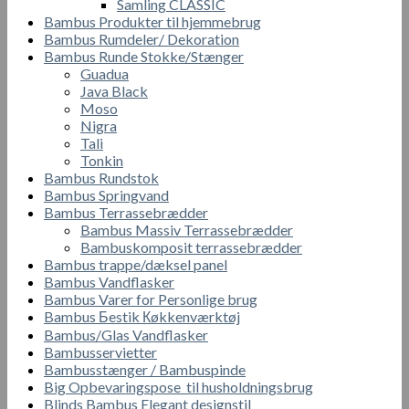
Samling CLASSIC
Bambus Produkter til hjemmebrug
Bambus Rumdeler/ Dekoration
Bambus Runde Stokke/Stænger
Guadua
Java Black
Moso
Nigra
Tali
Tonkin
Bambus Rundstok
Bambus Springvand
Bambus Terrassebrædder
Bambus Massiv Terrassebrædder
Bambuskomposit terrassebrædder
Bambus trappe/dæksel panel
Bambus Vandflasker
Bambus Varer for Personlige brug
Bambus Бestik Кøkkenværktøj
Bambus/Glas Vandflasker
Bambusservietter
Bambusstænger / Bambuspinde
Big Opbevaringspose til husholdningsbrug
Blinds Bambus Elegant designstil