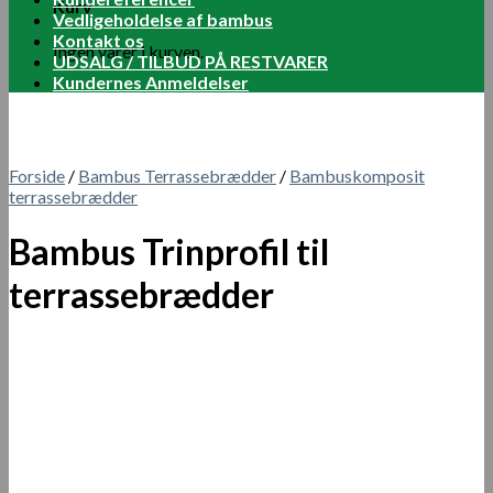
Kurv
Vedligeholdelse af bambus
Kontakt os
Ingen varer i kurven.
UDSALG / TILBUD PÅ RESTVARER
Kundernes Anmeldelser
Forside
/
Bambus Terrassebrædder
/
Bambuskomposit
terrassebrædder
Bambus Trinprofil til
terrassebrædder