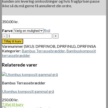
kunden om levering omkostninger og hvis fragtprisen passe
ikke så du må gerne få annulleret din ordre.
350.00
kr.
Ryd
Farve
Bambus
Trinprofil
Tilføj til kurv
til
Varenummer (SKU):
DPRFINOB, DPRFINLG, DPRFINSA
terrassebrædder
Kategorier:
Bambus Terrassebrædder
,
Bambuskomposit
antal
terrassebrædder
Relaterede varer
Bambus Terrassebrædder
Utomhus komposit gammal grå
250.00
kr.
Tilføj til kurv