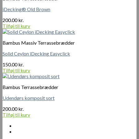
iDecking® Old Brown
200.00
kr.
Tilføj til kurv
Bambus Massiv Terrassebrædder
Solid Ceylon iDecking Easyclick
150.00
kr.
Tilføj til kurv
Bambus Terrassebrædder
Udendørs komposit sort
200.00
kr.
Tilføj til kurv