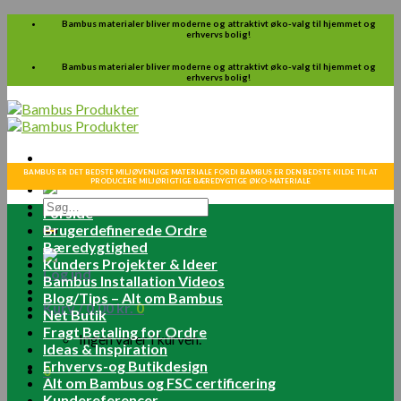
Skip
Bambus materialer bliver moderne og attraktivt øko-valg til hjemmet og
erhvervs bolig!
to
content
Bambus materialer bliver moderne og attraktivt øko-valg til hjemmet og
erhvervs bolig!
BAMBUS ER DET BEDSTE MILJØVENLIGE MATERIALE FORDI BAMBUS ER DEN BEDSTE KILDE TIL AT
PRODUCERE MILJØRIGTIGE BÆREDYGTIGE ØKO-MATERIALE
Søg
Forside
efter:
Brugerdefinerede Ordre
Bæredygtighed
Kunders Projekter & Ideer
Log ind
Bambus Installation Videos
Blog/Tips – Alt om Bambus
Kurv /
0.00
kr.
0
Net Butik
Fragt Betaling for Ordre
Ingen varer i kurven.
Ideas & Inspiration
Erhvervs-og Butikdesign
0
Alt om Bambus og FSC certificering
Kundereferencer