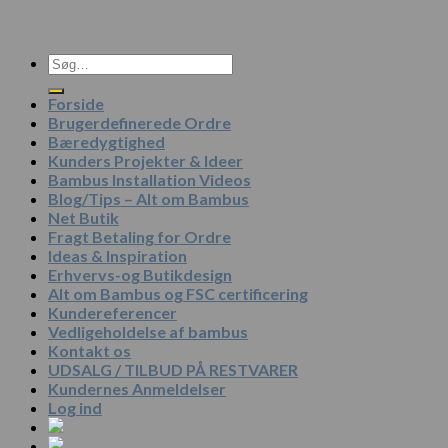
Søg
efter:
Forside
Brugerdefinerede Ordre
Bæredygtighed
Kunders Projekter & Ideer
Bambus Installation Videos
Blog/Tips – Alt om Bambus
Net Butik
Fragt Betaling for Ordre
Ideas & Inspiration
Erhvervs-og Butikdesign
Alt om Bambus og FSC certificering
Kundereferencer
Vedligeholdelse af bambus
Kontakt os
UDSALG / TILBUD PÅ RESTVARER
Kundernes Anmeldelser
Log ind