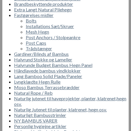
Brandbeskyttende produkter
Extra Langt Natural Pilehegn
Fastgørelses midler
Bolts
Installations Sæt/Skruer
Mesh Hegn
Post Anchors / Stolpeankre
Post Caps
Trådstænger
Gardiner/Blinds af Bambus
Halvrund Stokke og Lameller
Halvrunde Budget Bambus Hegn Panel
Håndlavede bambus vindklokker
Lang Bamboo Solid Plade/Paneler
Lyngklædte Hegn Rulle
Moso Bambus Terrassebrædder
Natural Rope / Reb
Naturlig jutenet til haveprojekter, planter, klatrenet,hegn
osv.
Naturlig Jutenet til planter, klatrenet, hegn osv.
Naturligt Bambusstrimler
NY BAMBUS VARER
Personlig hygiejne artikler