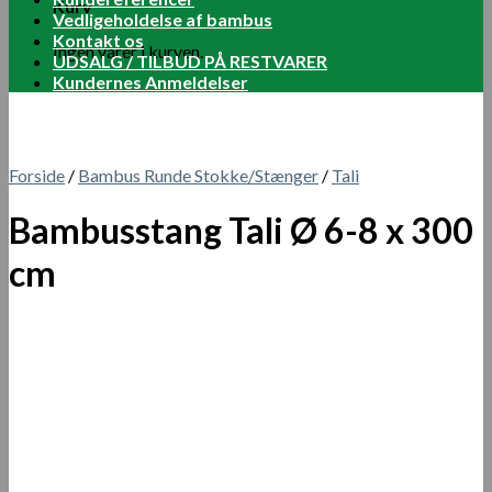
Kurv
Vedligeholdelse af bambus
Kontakt os
Ingen varer i kurven.
UDSALG / TILBUD PÅ RESTVARER
Kundernes Anmeldelser
Forside
/
Bambus Runde Stokke/Stænger
/
Tali
Bambusstang Tali Ø 6-8 x 300
cm