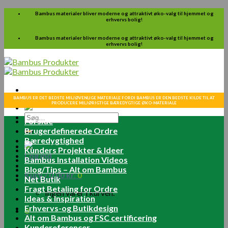
Skip
Bambus materialer bliver moderne og attraktivt øko-valg til hjemmet og
erhvervs bolig!
to
content
Bambus materialer bliver moderne og attraktivt øko-valg til hjemmet og
erhvervs bolig!
BAMBUS ER DET BEDSTE MILJØVENLIGE MATERIALE FORDI BAMBUS ER DEN BEDSTE KILDE TIL AT
PRODUCERE MILJØRIGTIGE BÆREDYGTIGE ØKO-MATERIALE
Søg
Forside
efter:
Brugerdefinerede Ordre
Bæredygtighed
Kunders Projekter & Ideer
Log ind
Bambus Installation Videos
Blog/Tips – Alt om Bambus
Kurv /
0.00
kr.
0
Net Butik
Fragt Betaling for Ordre
Ingen varer i kurven.
Ideas & Inspiration
Erhvervs-og Butikdesign
0
Alt om Bambus og FSC certificering
Kundereferencer