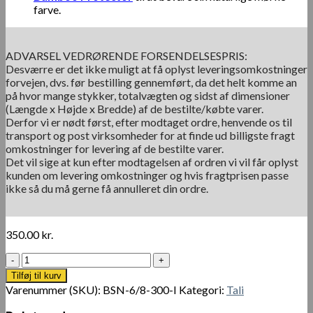
farve.
ADVARSEL VEDRØRENDE FORSENDELSESPRIS:
Desværre er det ikke muligt at få oplyst leveringsomkostninger
forvejen, dvs. før bestilling gennemført, da det helt komme an
på hvor mange stykker, totalvægten og sidst af dimensioner
(Længde x Højde x Bredde) af de bestilte/købte varer.
Derfor vi er nødt først, efter modtaget ordre, henvende os til
transport og post virksomheder for at finde ud billigste fragt
omkostninger for levering af de bestilte varer.
Det vil sige at kun efter modtagelsen af ordren vi vil får oplyst
kunden om levering omkostninger og hvis fragtprisen passe
ikke så du må gerne få annulleret din ordre.
350.00
kr.
Bambusstang
Tali
Tilføj til kurv
Ø
Varenummer (SKU):
BSN-6/8-300-I
Kategori:
Tali
6-
8