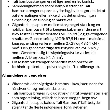
Tali bambusstænger er ret lige med en let konisk.
Sammenlignet med andre bambusarter har Tali
bambusstænger et porøst ydre lag, hvilket gør det let at
påføre malinger eller lakker, hvis det ønskes. Ingen
skrabning eller slibning er påkrævet.
Gigantochloa apus er mellemstor, meget stærk og en
holdbar bambusart. Styrkeegenskaberne af denne art
blev testet i lufttørr tilstand (MC 15,1%) og gav følgende
resultater. Gennemsnitlig MOR: 87,5 N / mm², maksimal
knusespænding varierer mellem 27,29 og 48,64 kN /
mm². Den gennemsnitlige trækstyrke var 298,9 kN /
mm². Gennemsnitlig forskydningsstyrke varierede
mellem 7,47 og 7,65 kN / mm².
Disse bambusstænger behandles med bor for at
forhindre potentielle pulverangreb efter billeangreb.
Almindelige anvendelser
Økonomisk den vigtigste bambus i Java, især inden for
håndværks- og møbelindustrien.
Tali bambus bruges i vid udstrækning til byggematerialer
som tagdækning, stilladser, broer, vægge, hegn osv.
Gigantochloa apus kaldes Tali Bamboo (‘Tali’ betyder
streng) af de fleste indonesere, fordi det er en