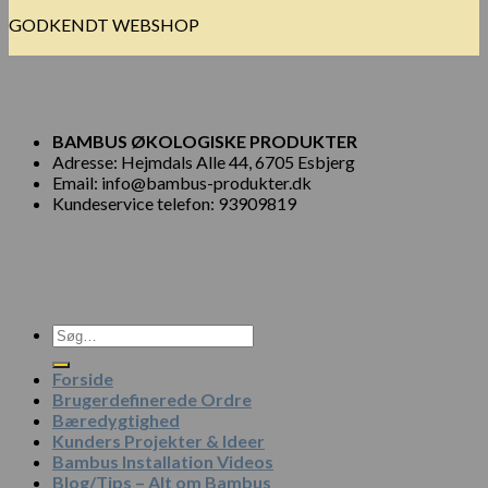
GODKENDT WEBSHOP
BAMBUS ØKOLOGISKE PRODUKTER
Adresse: Hejmdals Alle 44, 6705 Esbjerg
Email: info@bambus-produkter.dk
Kundeservice telefon: 93909819
Søg
efter:
Forside
Brugerdefinerede Ordre
Bæredygtighed
Kunders Projekter & Ideer
Bambus Installation Videos
Blog/Tips – Alt om Bambus