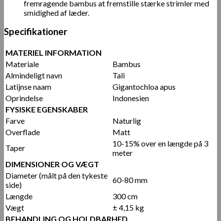
fremragende bambus at fremstille stærke strimler med
smidighed af læder.
Specifikationer
MATERIEL INFORMATION
Materiale
Bambus
Almindeligt navn
Tali
Latijnse naam
Gigantochloa apus
Oprindelse
Indonesien
FYSISKE EGENSKABER
Farve
Naturlig
Overflade
Matt
10-15% over en længde på 3
Taper
meter
DIMENSIONER OG VÆGT
Diameter (målt på den tykeste
60-80 mm
side)
Længde
300 cm
Vægt
± 4,15 kg
BEHANDLING OG HOLDBARHED