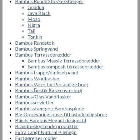
Bambus Runde Stokke/Stænger
Guadua
Java Black
Moso
Nigra
Tali
Tonkin
Bambus Rundstok
Bambus Springvand
Bambus Terrassebrædder
Bambus Massiv Terrassebrædder
Bambuskomposit terrassebrædder
Bambus trappe/dæksel panel
Bambus Vandflasker
Bambus Varer for Personlige brug
Bambus Бestik Кøkkenværktøj
Bambus/Glas Vandflasker
Bambusservietter
Bambusstænger / Bambuspinde
Big Opbevaringspose til husholdningsbrug
Blinds Bambus Elegant designstil
Brandbeskyttende produkter
Extra Langt Natural Pilehegn
Fastgørelses midler