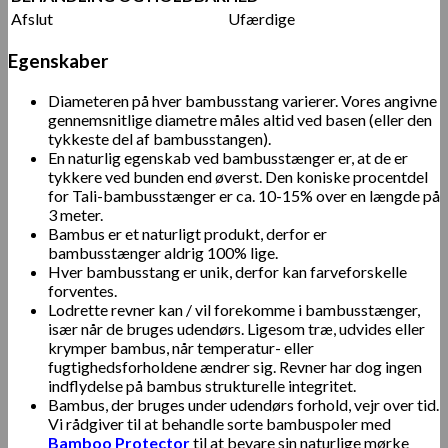
Afslut
Ufærdige
Egenskaber
Diameteren på hver bambusstang varierer. Vores angivne
gennemsnitlige diametre måles altid ved basen (eller den
tykkeste del af bambusstangen).
En naturlig egenskab ved bambusstænger er, at de er
tykkere ved bunden end øverst. Den koniske procentdel
for Tali-bambusstænger er ca. 10-15% over en længde på
3 meter.
Bambus er et naturligt produkt, derfor er
bambusstænger aldrig 100% lige.
Hver bambusstang er unik, derfor kan farveforskelle
forventes.
Lodrette revner kan / vil forekomme i bambusstænger,
især når de bruges udendørs. Ligesom træ, udvides eller
krymper bambus, når temperatur- eller
fugtighedsforholdene ændrer sig. Revner har dog ingen
indflydelse på bambus strukturelle integritet.
Bambus, der bruges under udendørs forhold, vejr over tid.
Vi rådgiver til at behandle sorte bambuspoler med
Bamboo Protector
til at bevare sin naturlige mørke