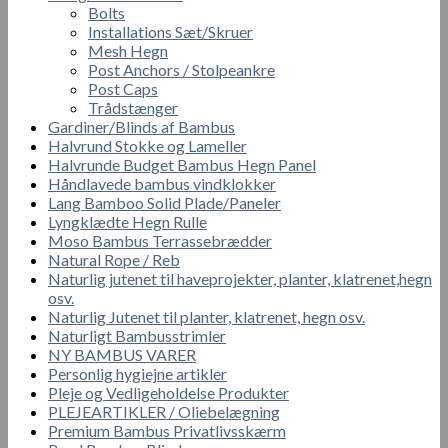
Bolts
Installations Sæt/Skruer
Mesh Hegn
Post Anchors / Stolpeankre
Post Caps
Trådstænger
Gardiner/Blinds af Bambus
Halvrund Stokke og Lameller
Halvrunde Budget Bambus Hegn Panel
Håndlavede bambus vindklokker
Lang Bamboo Solid Plade/Paneler
Lyngklædte Hegn Rulle
Moso Bambus Terrassebrædder
Natural Rope / Reb
Naturlig jutenet til haveprojekter, planter, klatrenet,hegn
osv.
Naturlig Jutenet til planter, klatrenet, hegn osv.
Naturligt Bambusstrimler
NY BAMBUS VARER
Personlig hygiejne artikler
Pleje og Vedligeholdelse Produkter
PLEJEARTIKLER / Oliebelægning
Premium Bambus Privatlivsskærm