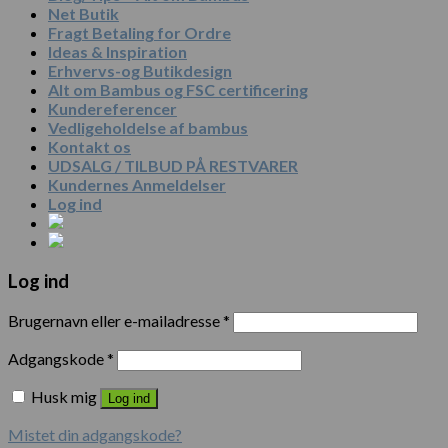
Net Butik
Fragt Betaling for Ordre
Ideas & Inspiration
Erhvervs-og Butikdesign
Alt om Bambus og FSC certificering
Kundereferencer
Vedligeholdelse af bambus
Kontakt os
UDSALG / TILBUD PÅ RESTVARER
Kundernes Anmeldelser
Log ind
Log ind
Brugernavn eller e-mailadresse
*
Adgangskode
*
Husk mig
Log ind
Mistet din adgangskode?