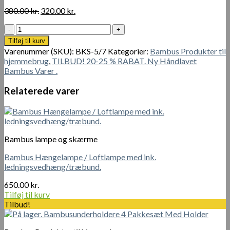
Den
Den
380.00
kr.
320.00
kr.
oprindelige
aktuelle
Bestikbakke
pris
pris
bestikindsats
var:
er:
Tilføj til kurv
bambus
380.00 kr..
320.00 kr..
Varenummer (SKU):
BKS-5/7
Kategorier:
Bambus Produkter til
udvidelig
hjemmebrug
,
TILBUD! 20-25 % RABAT. Ny Håndlavet
5-
Bambus Varer .
7
rum
Relaterede varer
robust
organizer
antal
Bambus lampe og skærme
Bambus Hængelampe / Loftlampe med ink.
ledningsvedhæng/træbund.
650.00
kr.
Tilføj til kurv
Tilbud!