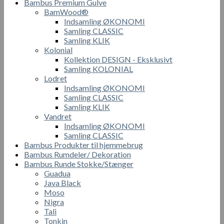
Bambus Premium Gulve
BamWood®
Indsamling ØKONOMI
Samling CLASSIC
Samling KLIK
Kolonial
Kollektion DESIGN - Eksklusivt
Samling KOLONIAL
Lodret
Indsamling ØKONOMI
Samling CLASSIC
Samling KLIK
Vandret
Indsamling ØKONOMI
Samling CLASSIC
Bambus Produkter til hjemmebrug
Bambus Rumdeler/ Dekoration
Bambus Runde Stokke/Stænger
Guadua
Java Black
Moso
Nigra
Tali
Tonkin