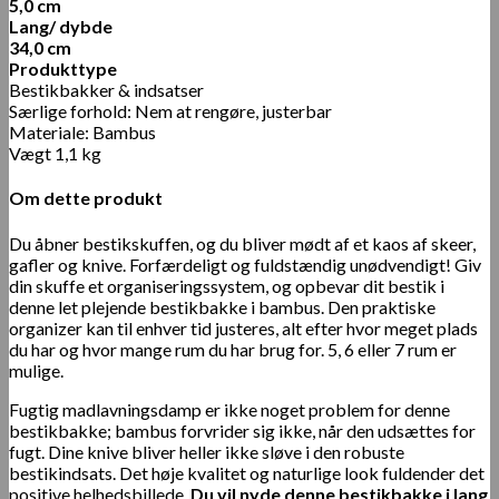
5,0 cm
Lang/ dybde
34,0 cm
Produkttype
Bestikbakker & indsatser
Særlige forhold:
Nem at rengøre, justerbar
Materiale:
Bambus
Vægt
1,1 kg
Om dette produkt
Du åbner bestikskuffen, og du bliver mødt af et kaos af skeer,
gafler og knive. Forfærdeligt og fuldstændig unødvendigt! Giv
din skuffe et organiseringssystem, og opbevar dit bestik i
denne let plejende bestikbakke i bambus. Den praktiske
organizer kan til enhver tid justeres, alt efter hvor meget plads
du har og hvor mange rum du har brug for. 5, 6 eller 7 rum er
mulige.
Fugtig madlavningsdamp er ikke noget problem for denne
bestikbakke; bambus forvrider sig ikke, når den udsættes for
fugt. Dine knive bliver heller ikke sløve i den robuste
bestikindsats. Det høje kvalitet og naturlige look fuldender det
positive helhedsbillede.
Du vil nyde denne bestikbakke i lang