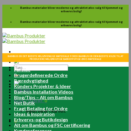
Skip
Bambus materialer bliver moderne og attraktivt øko-valg til hjemmet og
erhvervs bolig!
to
content
Bambus materialer bliver moderne og attraktivt øko-valg til hjemmet og
erhvervs bolig!
BAMBUS ER DET BEDSTE MILJØVENLIGE MATERIALE FORDI BAMBUS ER DEN BEDSTE KILDE TIL AT
PRODUCERE MILJØRIGTIGE BÆREDYGTIGE ØKO-MATERIALE
Søg
Forside
efter:
Brugerdefinerede Ordre
Bæredygtighed
Kunders Projekter & Ideer
Log ind
Bambus Installation Videos
Blog/Tips – Alt om Bambus
Kurv /
0.00
kr.
0
Net Butik
Fragt Betaling for Ordre
Ingen varer i kurven.
Ideas & Inspiration
Erhvervs-og Butikdesign
0
Alt om Bambus og FSC certificering
Kundereferencer