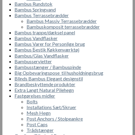
Bambus Rundstok
Bambus Springvand
Bambus Terrassebrædder
Bambus Massiv Terrassebrædder
Bambuskomposit terrassebrædder
Bambus trappe/dæksel panel
Bambus Vandflasker
Bambus Varer for Personlige brug
Bambus Бestik Кøkkenværktøj
Bambus/Glas Vandflasker
Bambusservietter
Bambusstænger / Bambuspinde
Big Opbevaringspose til husholdningsbrug
Blinds Bambus Elegant designstil
Brandbeskyttende produkter
Extra Langt Natural Pilehegn
Fastgørelses midler
Bolts
Installations Sæt/Skruer
Mesh Hegn
Post Anchors / Stolpeankre
Post Caps
Trådstænger