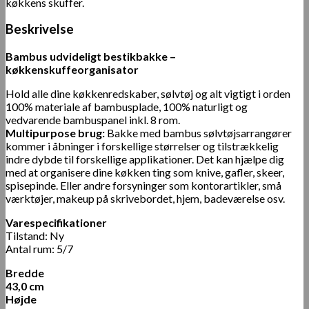
køkkens skuffer.
Beskrivelse
Bambus udvideligt bestikbakke –
køkkenskuffeorganisator
Hold alle dine køkkenredskaber, sølvtøj og alt vigtigt i orden
100% materiale af bambusplade,
100% naturligt og
vedvarende bambuspanel inkl. 8 rom.
Multipurpose brug:
Bakke med bambus sølvtøjsarrangører
kommer i åbninger i forskellige størrelser og tilstrækkelig
indre dybde til forskellige applikationer. Det kan hjælpe dig
med at organisere dine køkken ting som knive, gafler, skeer,
spisepinde. Eller andre forsyninger som kontorartikler, små
værktøjer, makeup på skrivebordet, hjem, badeværelse osv.
Varespecifikationer
Tilstand:
Ny
Antal rum: 5/7
Bredde
43,0 cm
Højde