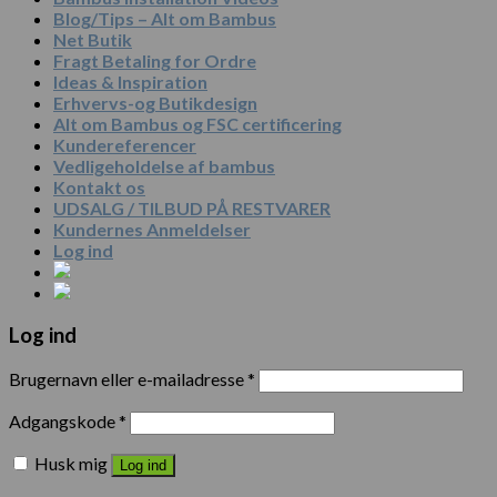
Blog/Tips – Alt om Bambus
Net Butik
Fragt Betaling for Ordre
Ideas & Inspiration
Erhvervs-og Butikdesign
Alt om Bambus og FSC certificering
Kundereferencer
Vedligeholdelse af bambus
Kontakt os
UDSALG / TILBUD PÅ RESTVARER
Kundernes Anmeldelser
Log ind
Log ind
Brugernavn eller e-mailadresse
*
Adgangskode
*
Husk mig
Log ind