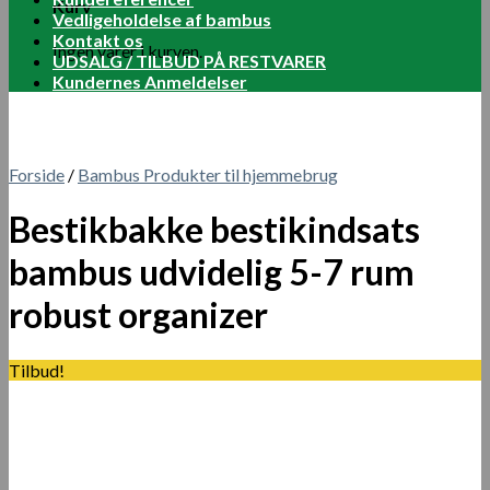
Kurv
Vedligeholdelse af bambus
Kontakt os
Ingen varer i kurven.
UDSALG / TILBUD PÅ RESTVARER
Kundernes Anmeldelser
Forside
/
Bambus Produkter til hjemmebrug
Bestikbakke bestikindsats
bambus udvidelig 5-7 rum
robust organizer
Tilbud!