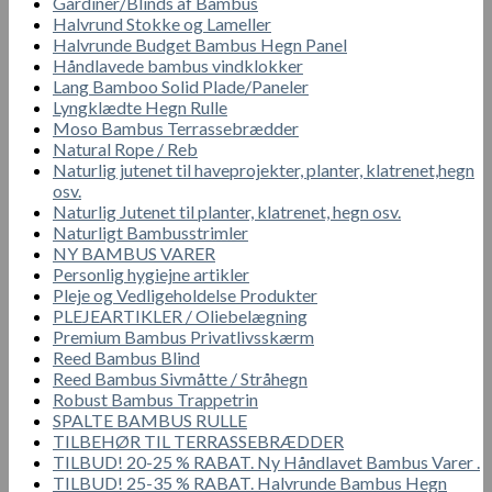
Gardiner/Blinds af Bambus
Halvrund Stokke og Lameller
Halvrunde Budget Bambus Hegn Panel
Håndlavede bambus vindklokker
Lang Bamboo Solid Plade/Paneler
Lyngklædte Hegn Rulle
Moso Bambus Terrassebrædder
Natural Rope / Reb
Naturlig jutenet til haveprojekter, planter, klatrenet,hegn
osv.
Naturlig Jutenet til planter, klatrenet, hegn osv.
Naturligt Bambusstrimler
NY BAMBUS VARER
Personlig hygiejne artikler
Pleje og Vedligeholdelse Produkter
PLEJEARTIKLER / Oliebelægning
Premium Bambus Privatlivsskærm
Reed Bambus Blind
Reed Bambus Sivmåtte / Stråhegn
Robust Bambus Trappetrin
SPALTE BAMBUS RULLE
TILBEHØR TIL TERRASSEBRÆDDER
TILBUD! 20-25 % RABAT. Ny Håndlavet Bambus Varer .
TILBUD! 25-35 % RABAT. Halvrunde Bambus Hegn