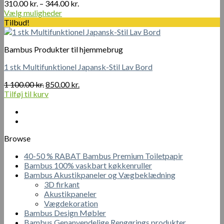
Prisinterval:
310.00
kr.
–
344.00
kr.
310.00 kr.
Vælg muligheder
Dette
til
Tilbud!
vare
344.00 kr.
har
Bambus Produkter til hjemmebrug
flere
varianter.
1 stk Multifunktionel Japansk-Stil Lav Bord
Mulighederne
kan
Den
Den
1 100.00
kr.
850.00
kr.
vælges
oprindelige
aktuelle
Tilføj til kurv
på
pris
pris
varesiden
var:
er:
1
850.00 kr..
100.00 kr..
Browse
40-50 % RABAT Bambus Premium Toiletpapir
Bambus 100% vaskbart køkkenruller
Bambus Akustikpaneler og Vægbeklædning
3D firkant
Akustikpaneler
Vægdekoration
Bambus Design Møbler
Bambus Genanvendelige Rengørings produkter