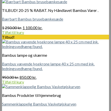
TILBUD! 20-25 % RABAT. Ny Håndlavet Bambus Varer .
Bærbart Bambus brusebænkesæde
Den
Den
1 250.00
kr.
1 100.00
kr.
oprindelige
aktuelle
Tilføj til kurv
pris
pris
Tilbud!
var:
er:
1
1
250.00 kr..
100.00 kr..
Bambus lampe og skærme
Bambus vævende lysekrone lampe 40 x 25 cm med ink.
ledningsvedhæng/bund.
Den
Den
950.00
kr.
850.00
kr.
oprindelige
aktuelle
Tilføj til kurv
pris
pris
var:
er:
Bambus Produkter til hjemmebrug
950.00 kr..
850.00 kr..
Sammenklappelig Bambus Vasketøjskurven