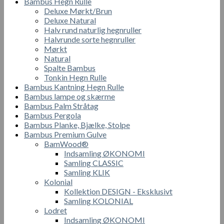
Bambus Hegn Rulle
Deluxe Mørkt/Brun
Deluxe Natural
Halv rund naturlig hegnruller
Halvrunde sorte hegnruller
Mørkt
Natural
Spalte Bambus
Tonkin Hegn Rulle
Bambus Kantning Hegn Rulle
Bambus lampe og skærme
Bambus Palm Stråtag
Bambus Pergola
Bambus Planke, Bjælke, Stolpe
Bambus Premium Gulve
BamWood®
Indsamling ØKONOMI
Samling CLASSIC
Samling KLIK
Kolonial
Kollektion DESIGN - Eksklusivt
Samling KOLONIAL
Lodret
Indsamling ØKONOMI