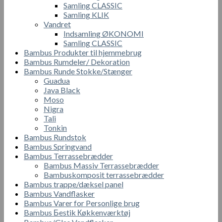
Samling CLASSIC
Samling KLIK
Vandret
Indsamling ØKONOMI
Samling CLASSIC
Bambus Produkter til hjemmebrug
Bambus Rumdeler/ Dekoration
Bambus Runde Stokke/Stænger
Guadua
Java Black
Moso
Nigra
Tali
Tonkin
Bambus Rundstok
Bambus Springvand
Bambus Terrassebrædder
Bambus Massiv Terrassebrædder
Bambuskomposit terrassebrædder
Bambus trappe/dæksel panel
Bambus Vandflasker
Bambus Varer for Personlige brug
Bambus Бestik Кøkkenværktøj