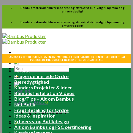
Skip
Bambus materialer bliver moderne og attraktivt øko-valg til hjemmet og
erhvervs bolig!
to
content
Bambus materialer bliver moderne og attraktivt øko-valg til hjemmet og
erhvervs bolig!
BAMBUS ER DET BEDSTE MILJØVENLIGE MATERIALE FORDI BAMBUS ER DEN BEDSTE KILDE TIL AT
PRODUCERE MILJØRIGTIGE BÆREDYGTIGE ØKO-MATERIALE
Søg
Forside
efter:
Brugerdefinerede Ordre
Bæredygtighed
Kunders Projekter & Ideer
Log ind
Bambus Installation Videos
Blog/Tips – Alt om Bambus
Kurv /
0.00
kr.
0
Net Butik
Fragt Betaling for Ordre
Ingen varer i kurven.
Ideas & Inspiration
Erhvervs-og Butikdesign
0
Alt om Bambus og FSC certificering
Kundereferencer