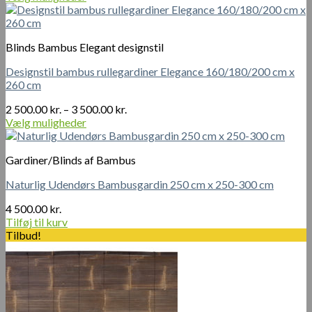
Dette
til
vare
1
har
200.00 kr.
Blinds Bambus Elegant designstil
flere
varianter.
Designstil bambus rullegardiner Elegance 160/180/200 cm x
Mulighederne
260 cm
kan
vælges
Prisinterval:
2 500.00
kr.
–
3 500.00
kr.
på
2
Vælg muligheder
varesiden
Dette
500.00 kr.
vare
til
Gardiner/Blinds af Bambus
har
3
flere
500.00 kr.
Naturlig Udendørs Bambusgardin 250 cm x 250-300 cm
varianter.
Mulighederne
4 500.00
kr.
kan
Tilføj til kurv
vælges
Tilbud!
på
varesiden