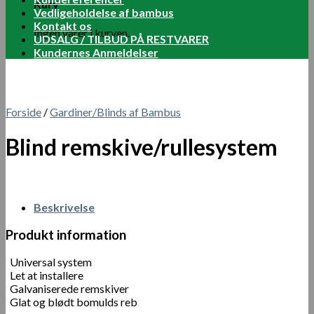
Kurv
Vedligeholdelse af bambus
Kontakt os
Ingen varer i kurven.
UDSALG / TILBUD PÅ RESTVARER
Kundernes Anmeldelser
Forside
/
Gardiner/Blinds af Bambus
Blind remskive/rullesystem
Beskrivelse
Produkt information
Universal system
Let at installere
Galvaniserede remskiver
Glat og blødt bomulds reb