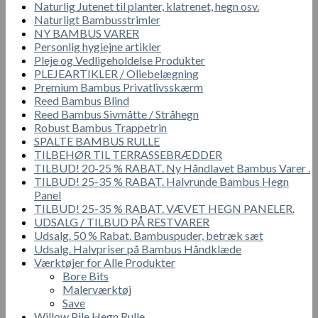
Naturlig Jutenet til planter, klatrenet, hegn osv.
Naturligt Bambusstrimler
NY BAMBUS VARER
Personlig hygiejne artikler
Pleje og Vedligeholdelse Produkter
PLEJEARTIKLER / Oliebelægning
Premium Bambus Privatlivsskærm
Reed Bambus Blind
Reed Bambus Sivmåtte / Stråhegn
Robust Bambus Trappetrin
SPALTE BAMBUS RULLE
TILBEHØR TIL TERRASSEBRÆDDER
TILBUD! 20-25 % RABAT. Ny Håndlavet Bambus Varer .
TILBUD! 25-35 % RABAT. Halvrunde Bambus Hegn
Panel
TILBUD! 25-35 % RABAT. VÆVET HEGN PANELER.
UDSALG / TILBUD PÅ RESTVARER
Udsalg. 50 % Rabat. Bambuspuder, betræk sæt
Udsalg. Halvpriser på Bambus Håndklæde
Værktøjer for Alle Produkter
Bore Bits
Malerværktøj
Save
Willow Pile Hegn Rulle