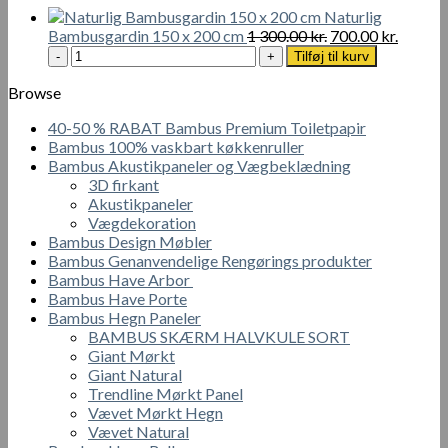
kan
Naturlig
Den
Den
vælges
Bambusgardin 150 x 200 cm
1 300.00
kr.
700.00
kr.
Naturlig
oprindelige
aktuell
på
Tilføj til kurv
Bambusgardin
pris
pris
varesiden
150
var:
er:
Browse
x
1
700.00 
40-50 % RABAT Bambus Premium Toiletpapir
200
300.00 kr..
Bambus 100% vaskbart køkkenruller
cm
Bambus Akustikpaneler og Vægbeklædning
antal
3D firkant
Akustikpaneler
Vægdekoration
Bambus Design Møbler
Bambus Genanvendelige Rengørings produkter
Bambus Have Arbor
Bambus Have Porte
Bambus Hegn Paneler
BAMBUS SKÆRM HALVKULE SORT
Giant Mørkt
Giant Natural
Trendline Mørkt Panel
Vævet Mørkt Hegn
Vævet Natural