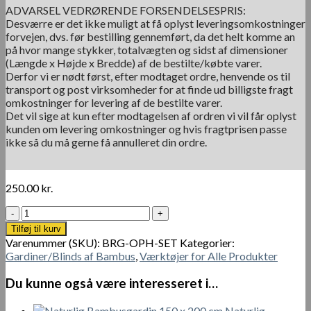
ADVARSEL VEDRØRENDE FORSENDELSESPRIS:
Desværre er det ikke muligt at få oplyst leveringsomkostninger
forvejen, dvs. før bestilling gennemført, da det helt komme an
på hvor mange stykker, totalvægten og sidst af dimensioner
(Længde x Højde x Bredde) af de bestilte/købte varer.
Derfor vi er nødt først, efter modtaget ordre, henvende os til
transport og post virksomheder for at finde ud billigste fragt
omkostninger for levering af de bestilte varer.
Det vil sige at kun efter modtagelsen af ordren vi vil får oplyst
kunden om levering omkostninger og hvis fragtprisen passe
ikke så du må gerne få annulleret din ordre.
250.00
kr.
Blind
remskive/rullesystem
Tilføj til kurv
antal
Varenummer (SKU):
BRG-OPH-SET
Kategorier:
Gardiner/Blinds af Bambus
,
Værktøjer for Alle Produkter
Du kunne også være interesseret i…
Naturlig