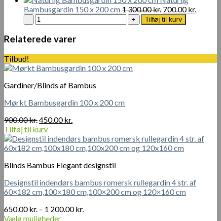
Den
Den
Bambusgardin 150 x 200 cm
1 300.00
kr.
700.00
kr.
Naturlig
oprindelige
aktuell
Tilføj til kurv
Bambusgardin
pris
pris
150
var:
er:
Relaterede varer
x
1
700.00 
200
300.00 kr..
Tilbud!
cm
antal
Gardiner/Blinds af Bambus
Mørkt Bambusgardin 100 x 200 cm
Den
Den
900.00
kr.
450.00
kr.
oprindelige
aktuelle
Tilføj til kurv
pris
pris
var:
er:
900.00 kr..
450.00 kr..
Blinds Bambus Elegant designstil
Designstil indendørs bambus romersk rullegardin 4 str. af
60×182 cm,100×180 cm,100×200 cm og 120×160 cm
Prisinterval:
650.00
kr.
–
1 200.00
kr.
650.00 kr.
Vælg muligheder