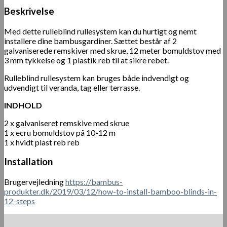
Beskrivelse
Med dette rulleblind rullesystem kan du hurtigt og nemt
installere dine bambusgardiner. Sættet består af 2
galvaniserede remskiver med skrue, 12 meter bomuldstov med
3 mm tykkelse og 1 plastik reb til at sikre rebet.
Rulleblind rullesystem kan bruges både indvendigt og
udvendigt til veranda, tag eller terrasse.
INDHOLD
2 x galvaniseret remskive med skrue
1 x ecru bomuldstov på 10-12 m
1 x hvidt plast reb reb
Installation
Brugervejledning
https://bambus-
produkter.dk/2019/03/12/how-to-install-bamboo-blinds-in-
12-steps