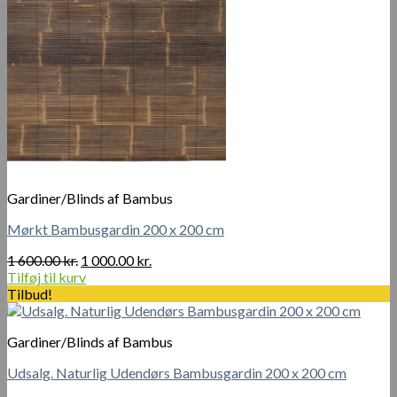
Gardiner/Blinds af Bambus
Mørkt Bambusgardin 200 x 200 cm
Den
Den
1 600.00
kr.
1 000.00
kr.
oprindelige
aktuelle
Tilføj til kurv
pris
pris
Tilbud!
var:
er:
1
1
Gardiner/Blinds af Bambus
600.00 kr..
000.00 kr..
Udsalg. Naturlig Udendørs Bambusgardin 200 x 200 cm