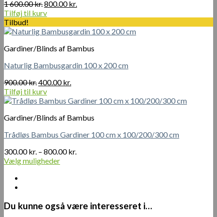
Den
Den
1 600.00
kr.
800.00
kr.
oprindelige
aktuelle
Tilføj til kurv
pris
pris
Tilbud!
var:
er:
1
800.00 kr..
Gardiner/Blinds af Bambus
600.00 kr..
Naturlig Bambusgardin 100 x 200 cm
Den
Den
900.00
kr.
400.00
kr.
oprindelige
aktuelle
Tilføj til kurv
pris
pris
var:
er:
Gardiner/Blinds af Bambus
900.00 kr..
400.00 kr..
Trådløs Bambus Gardiner 100 cm x 100/200/300 cm
Prisinterval:
300.00
kr.
–
800.00
kr.
300.00 kr.
Vælg muligheder
Dette
til
vare
800.00 kr.
har
flere
Du kunne også være interesseret i…
varianter.
Mulighederne