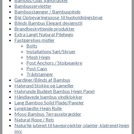
Bambus/Glas Vandflasker
Bambusservietter
Bambusstænger / Bambuspinde
Big Opbevaringspose til husholdningsbrug
Blinds Bambus Elegant designstil
Brandbeskyttende produkter
Extra Langt Natural Pilehegn
Fastgørelses midler
Bolts
Installations Sæt/Skruer
Mesh Hegn
Post Anchors / Stolpeankre
Post Caps
Trådstænger
Gardiner/Blinds af Bambus
Halvrund Stokke og Lameller
Halvrunde Budget Bambus Hegn Panel
Håndlavede bambus vindklokker
Lang Bamboo Solid Plade/Paneler
Lyngklædte Hegn Rulle
Moso Bambus Terrassebrædder
Natural Rope / Reb
Naturlig jutenet til haveprojekter, planter, klatrenet,hegn
osv.