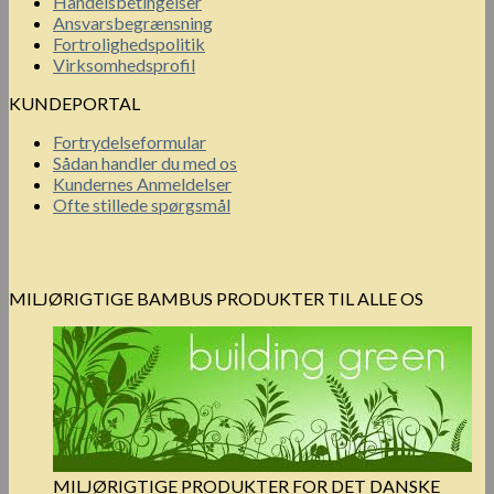
Handelsbetingelser
Ansvarsbegrænsning
Fortrolighedspolitik
Virksomhedsprofil
KUNDEPORTAL
Fortrydelseformular
Sådan handler du med os
Kundernes Anmeldelser
Ofte stillede spørgsmål
MILJØRIGTIGE BAMBUS PRODUKTER TIL ALLE OS
MILJØRIGTIGE PRODUKTER FOR DET DANSKE