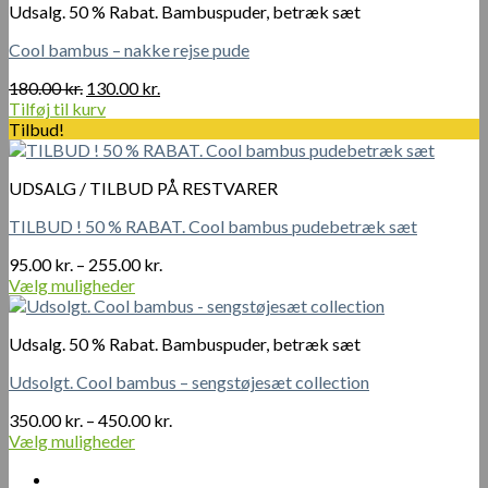
Udsalg. 50 % Rabat. Bambuspuder, betræk sæt
Cool bambus – nakke rejse pude
Den
Den
180.00
kr.
130.00
kr.
oprindelige
aktuelle
Tilføj til kurv
pris
pris
Tilbud!
var:
er:
180.00 kr..
130.00 kr..
UDSALG / TILBUD PÅ RESTVARER
TILBUD ! 50 % RABAT. Cool bambus pudebetræk sæt
Prisinterval:
95.00
kr.
–
255.00
kr.
95.00 kr.
Vælg muligheder
Dette
til
vare
255.00 kr.
Udsalg. 50 % Rabat. Bambuspuder, betræk sæt
har
flere
Udsolgt. Cool bambus – sengstøjesæt collection
varianter.
Mulighederne
Prisinterval:
350.00
kr.
–
450.00
kr.
kan
350.00 kr.
Vælg muligheder
vælges
Dette
til
på
vare
450.00 kr.