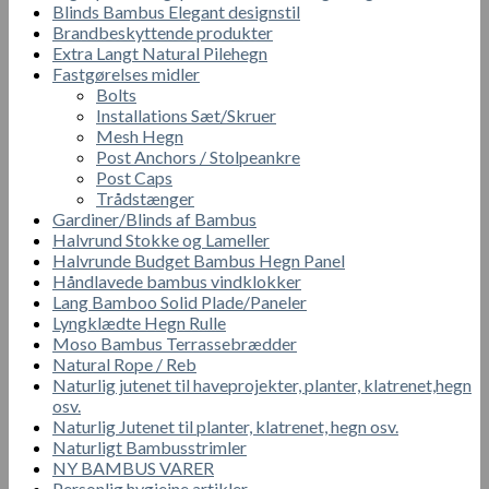
Blinds Bambus Elegant designstil
Brandbeskyttende produkter
Extra Langt Natural Pilehegn
Fastgørelses midler
Bolts
Installations Sæt/Skruer
Mesh Hegn
Post Anchors / Stolpeankre
Post Caps
Trådstænger
Gardiner/Blinds af Bambus
Halvrund Stokke og Lameller
Halvrunde Budget Bambus Hegn Panel
Håndlavede bambus vindklokker
Lang Bamboo Solid Plade/Paneler
Lyngklædte Hegn Rulle
Moso Bambus Terrassebrædder
Natural Rope / Reb
Naturlig jutenet til haveprojekter, planter, klatrenet,hegn
osv.
Naturlig Jutenet til planter, klatrenet, hegn osv.
Naturligt Bambusstrimler
NY BAMBUS VARER
Personlig hygiejne artikler