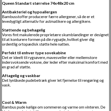
Queen Standart størrelse 74x48x20 cm
Antibakteriel og hypoallergen
Bambusstoffer producerer færre allergener, så de er et
levedygtigt alternativ for astmatikere og allergikere.
Støttende og behagelig
Vores fint makulerede proprietære skumblandinger er designet
til at konturere formen på din rygsøjle, hvilket giver dig
ordentlig ortopædisk støtte hele natten.
Perfekt til enhver type sovekabine
Det er ideelt til rygsøvere, mavesveller eller mellemstore
indersvoksende voksne, der leder efter maksimal komfort med
en grad af støtte.
Aftagelig og vaskbar
Det lynlåsede pudebetræk giver let fjernelse til rengøring og
vask.
Cool & Warm
Bambus pude kølige om sommeren og varme om vinteren. De