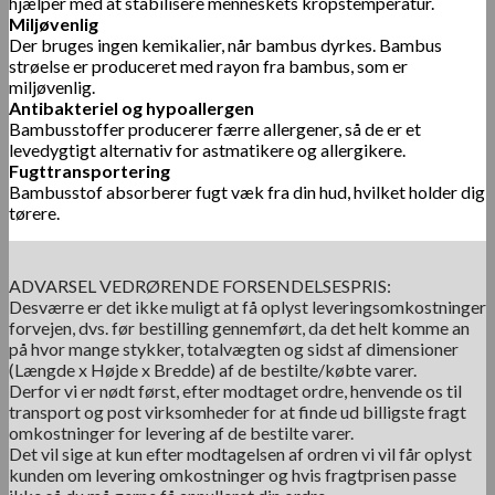
hjælper med at stabilisere menneskets kropstemperatur.
Miljøvenlig
Der bruges ingen kemikalier, når bambus dyrkes. Bambus
strøelse er produceret med rayon fra bambus, som er
miljøvenlig.
Antibakteriel og hypoallergen
Bambusstoffer producerer færre allergener, så de er et
levedygtigt alternativ for astmatikere og allergikere.
Fugttransportering
Bambusstof absorberer fugt væk fra din hud, hvilket holder dig
tørere.
ADVARSEL VEDRØRENDE FORSENDELSESPRIS:
Desværre er det ikke muligt at få oplyst leveringsomkostninger
forvejen, dvs. før bestilling gennemført, da det helt komme an
på hvor mange stykker, totalvægten og sidst af dimensioner
(Længde x Højde x Bredde) af de bestilte/købte varer.
Derfor vi er nødt først, efter modtaget ordre, henvende os til
transport og post virksomheder for at finde ud billigste fragt
omkostninger for levering af de bestilte varer.
Det vil sige at kun efter modtagelsen af ordren vi vil får oplyst
kunden om levering omkostninger og hvis fragtprisen passe