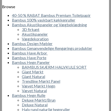
varesiden
har
Browse
flere
varianter.
40-50 % RABAT Bambus Premium Toiletpapir
Mulighederne
Bambus 100% vaskbart køkkenruller
kan
Bambus Akustikpaneler og Vægbeklædning
vælges
3D firkant
på
Akustikpaneler
varesiden
Vægdekoration
Bambus Design Møbler
Bambus Genanvendelige Rengørings produkter
Bambus Have Arbor
Bambus Have Porte
Bambus Hegn Paneler
BAMBUS SKÆRM HALVKULE SORT
Giant Mørkt
Giant Natural
Trendline Mørkt Panel
Vævet Mørkt Hegn
Vævet Natural
Bambus Hegn Rulle
Deluxe Mørkt/Brun
Deluxe Natural
Halv rund naturlig hegnruller