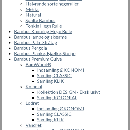
Halvrunde sorte hegnruller
Mørkt
Natural
Spalte Bambus
Tonkin Hegn Rulle
Bambus Kantning Hegn Rulle
Bambus lampe og skærme
Bambus Palm Stråtag
Bambus Pergola
Bambus Planke, Bjælke, Stolpe
Bambus Premium Gulve
BamWood®
Indsamling ØKONOMI
Samling CLASSIC
Samling KLIK
Kolonial
Kollektion DESIGN - Eksklusivt
Samling KOLONIAL
Lodret
Indsamling ØKONOMI
Samling CLASSIC
Samling KLIK
Vandret