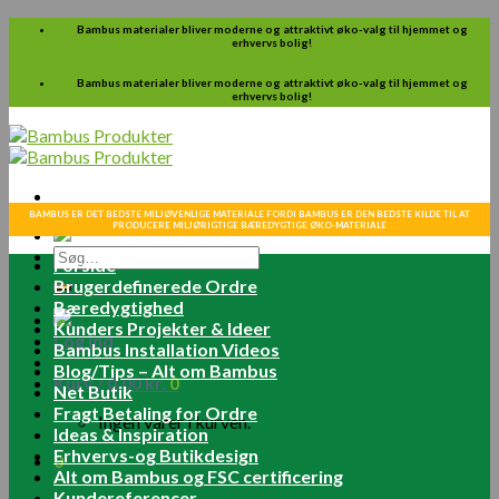
Skip
Bambus materialer bliver moderne og attraktivt øko-valg til hjemmet og
erhvervs bolig!
to
content
Bambus materialer bliver moderne og attraktivt øko-valg til hjemmet og
erhvervs bolig!
BAMBUS ER DET BEDSTE MILJØVENLIGE MATERIALE FORDI BAMBUS ER DEN BEDSTE KILDE TIL AT
PRODUCERE MILJØRIGTIGE BÆREDYGTIGE ØKO-MATERIALE
Søg
Forside
efter:
Brugerdefinerede Ordre
Bæredygtighed
Kunders Projekter & Ideer
Log ind
Bambus Installation Videos
Blog/Tips – Alt om Bambus
Kurv /
0.00
kr.
0
Net Butik
Fragt Betaling for Ordre
Ingen varer i kurven.
Ideas & Inspiration
Erhvervs-og Butikdesign
0
Alt om Bambus og FSC certificering
Kundereferencer