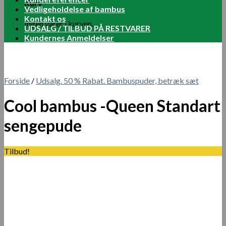
Kurv
Vedligeholdelse af bambus
Kontakt os
Ingen varer i kurven.
UDSALG / TILBUD PÅ RESTVARER
Kundernes Anmeldelser
Forside
/
Udsalg. 50 % Rabat. Bambuspuder, betræk sæt
Cool bambus -Queen Standart
sengepude
Tilbud!