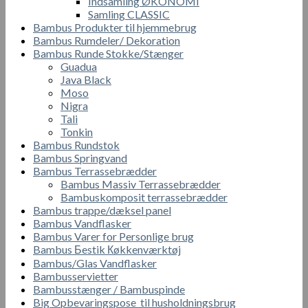
Indsamling ØKONOMI
Samling CLASSIC
Bambus Produkter til hjemmebrug
Bambus Rumdeler/ Dekoration
Bambus Runde Stokke/Stænger
Guadua
Java Black
Moso
Nigra
Tali
Tonkin
Bambus Rundstok
Bambus Springvand
Bambus Terrassebrædder
Bambus Massiv Terrassebrædder
Bambuskomposit terrassebrædder
Bambus trappe/dæksel panel
Bambus Vandflasker
Bambus Varer for Personlige brug
Bambus Бestik Кøkkenværktøj
Bambus/Glas Vandflasker
Bambusservietter
Bambusstænger / Bambuspinde
Big Opbevaringspose til husholdningsbrug