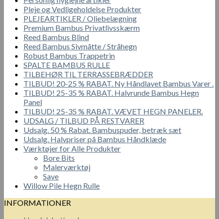
Pleje og Vedligeholdelse Produkter
PLEJEARTIKLER / Oliebelægning
Premium Bambus Privatlivsskærm
Reed Bambus Blind
Reed Bambus Sivmåtte / Stråhegn
Robust Bambus Trappetrin
SPALTE BAMBUS RULLE
TILBEHØR TIL TERRASSEBRÆDDER
TILBUD! 20-25 % RABAT. Ny Håndlavet Bambus Varer .
TILBUD! 25-35 % RABAT. Halvrunde Bambus Hegn
Panel
TILBUD! 25-35 % RABAT. VÆVET HEGN PANELER.
UDSALG / TILBUD PÅ RESTVARER
Udsalg. 50 % Rabat. Bambuspuder, betræk sæt
Udsalg. Halvpriser på Bambus Håndklæde
Værktøjer for Alle Produkter
Bore Bits
Malerværktøj
Save
Willow Pile Hegn Rulle
INFORMATIONER