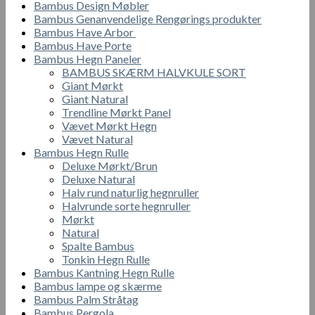
Bambus Design Møbler
Bambus Genanvendelige Rengørings produkter
Bambus Have Arbor
Bambus Have Porte
Bambus Hegn Paneler
BAMBUS SKÆRM HALVKULE SORT
Giant Mørkt
Giant Natural
Trendline Mørkt Panel
Vævet Mørkt Hegn
Vævet Natural
Bambus Hegn Rulle
Deluxe Mørkt/Brun
Deluxe Natural
Halv rund naturlig hegnruller
Halvrunde sorte hegnruller
Mørkt
Natural
Spalte Bambus
Tonkin Hegn Rulle
Bambus Kantning Hegn Rulle
Bambus lampe og skærme
Bambus Palm Stråtag
Bambus Pergola