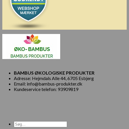
BAMBUS ØKOLOGISKE PRODUKTER
Adresse: Hejmdals Alle 44, 6705 Esbjerg
Email: info@bambus-produkter.dk
Kundeservice telefon: 93909819
Søg
efter: