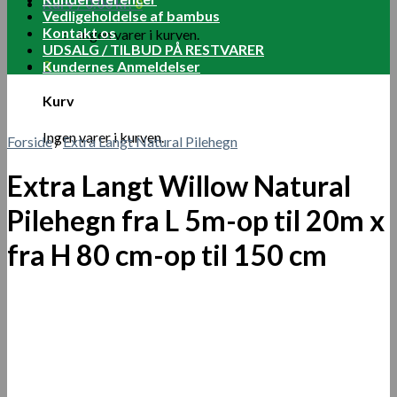
Kurv /
0.00
kr.
0
Vedligeholdelse af bambus
Kontakt os
Ingen varer i kurven.
UDSALG / TILBUD PÅ RESTVARER
0
Kundernes Anmeldelser
Kurv
Ingen varer i kurven.
Forside
/
Extra Langt Natural Pilehegn
Extra Langt Willow Natural
Pilehegn fra L 5m-op til 20m x
fra H 80 cm-op til 150 cm