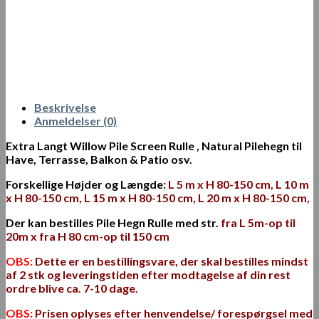
Beskrivelse
Anmeldelser (0)
Extra Langt Willow Pile Screen Rulle , Natural Pilehegn til
Have, Terrasse, Balkon & Patio osv.
Forskellige Højder og Længde:
L
5 m x H 80-150 cm, L 10 m
x H 80-150 cm, L 15 m x H 80-150 cm, L 20 m x H 80-150 cm,
Der kan bestilles Pile Hegn Rulle med str.
fra L 5m-op til
20m x fra H 80 cm-op til 150 cm
OBS:
Dette er en bestillingsvare, der skal bestilles mindst
af 2 stk og leveringstiden efter modtagelse af din rest
ordre blive ca. 7-10 dage.
OBS:
Prisen oplyses efter henvendelse/ forespørgsel med