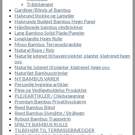
Trådstænger
Gardiner/Blinds af Bambus
Halvrund Stokke og Lameller
Halvrunde Budget Bambus Hegn Panel
Håndlavede bambus vindklokker
Lang Bamboo Solid Plade/Paneler
Lyngklædte Hegn Rulle
Moso Bambus Terrassebrædder
Natural Rope / Reb
Naturlig jutenet til haveprojekter, planter, klatrenet,hegn
osv.
Naturlig Jutenet til planter, klatrenet, hegn osv.
Naturligt Bambusstrimler
NY BAMBUS VARER
Personlig hygiejne artikler
Pleje og Vedligeholdelse Produkter
PLEJEARTIKLER / Oliebelægning
Premium Bambus Privatlivsskærm
Reed Bambus Blind
Reed Bambus Sivmåtte / Stråhegn
Robust Bambus Trappetrin
SPALTE BAMBUS RULLE
TILBEHØR TIL TERRASSEBRÆDDER