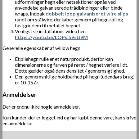
udformninger hegn eller netsektioner opnås ved
anvendelse galvaniserede trådbindinger eller binde
wraps. Indpak
dobbelt loop galvaniseret wire slips
rundt om stålwire, der løber gennem pil hegn roll og
fastgør dem til metallet hegnet.
Venligst se installations video her:
https://youtu.be/LOPsI59sU9M
Generelle egenskaber af willow hegn
Et pilehegn rulle er et naturprodukt, derfor kan
dimensionerne og farven på røret / hegnet variere lidt.
Dette gælder også dens densitet / gennemsigtighed.
Den gennemsnitlige holdbarhed pil hegn (udendørs brug)
er 10-15 år.
Anmeldelser
Der er endnu ikke nogle anmeldelser.
Kun kunder, der er logget ind og har købt denne vare, kan skrive
en anmeldelse.