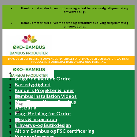
Skip
Bambus materialer bliver moderne og attraktivt øko-valg til hjemmet og
erhvervs bolig!
to
content
Bambus materialer bliver moderne og attraktivt øko-valg til hjemmet og
erhvervs bolig!
BAMBUS ER DET BEDSTE MILJØVENLIGE MATERIALE FORDI BAMBUS ER DEN BEDSTE KILDE TIL AT
PRODUCERE MILJØRIGTIGE BÆREDYGTIGE ØKO-MATERIALE
Forside
Brugerdefinerede Ordre
Bæredygtighed
Kunders Projekter & Ideer
Bambus Installation Videos
Blog/Tips – Alt om Bambus
Søg
Net Butik
efter:
Fragt Betaling for Ordre
Ideas & Inspiration
Erhvervs-og Butikdesign
Log ind
Alt om Bambus og FSC certificering
Kundereferencer