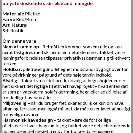
oplyste ønskende størrelse and mængde.
Materiale
Piletræ
Farve
Rød/Brun
Art
Natural
Stil
Rustik
Om denne vare
Nem at samle op
– fletmåtten kommer som en rulle og kan
nemt fastgøres med skruer eller metalklemmer.
Takket være
ledningsforbindelsen tilpasser privatlivsskærmen sig til ethvert
terræn.
Holdbar:
piletræet gør pilehegnet modstandsdygtigt over for
ydre påvirkninger på grund af dets høje tannin indhold.
Alsidig –
takket være det brede udvalg af hegnshøjder er der
helt sikkert det rigtige til ethvert haveprojekt – hvad enten det
er som privatskærm, solafskærmning, hegn eller adskillelse af
forskellige haveområder
Miljøvenlig –
når du bruger flet, skåner du ikke kun din have,
altan og terrasse, men også miljøet, da måtten er lavet af hurtigt
fornyelige råvarer.
Harmonisk havedesign –
takket være de forskellige
piletræer er hvert hegn unikt, og takket være dets charmerende
udseende er det meget trendy for bolige-dyre-husejere,