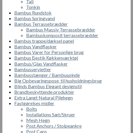
Tali
Tonkin
Bambus Rundstok
Bambus Springvand
Bambus Terrassebrædder
Bambus Massiv Terrassebrædder
Bambuskomposit terrassebrædder
Bambus trappe/dæksel panel
Bambus Vandflasker
Bambus Varer for Personlige brug
Bambus Бestik Кøkkenværktøj
Bambus/Glas Vandflasker
Bambusservietter
Bambusstænger / Bambuspinde
Big Opbevaringspose til husholdningsbrug
Blinds Bambus Elegant designstil
Brandbeskyttende produkter
Extra Langt Natural Pilehegn
Fastgørelses midler
Bolts
Installations Sæt/Skruer
Mesh Hegn
Post Anchors / Stolpeankre
Post Caps