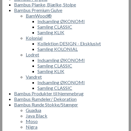
Bambus Planke, Bjælke, Stolpe
Bambus Premium Gulve
BamWood®
Indsamling ØKONOMI
Samling CLASSIC
Samling KLIK
Kolonial
Kollektion DESIGN - Eksklusivt
Samling KOLONIAL
Lodret
Indsamling ØKONOMI
Samling CLASSIC
Samling KLIK
Vandret
Indsamling ØKONOMI
Samling CLASSIC
Bambus Produkter til hjemmebrug
Bambus Rumdeler/ Dekoration
Bambus Runde Stokke/Stænger
Guadua
Java Black
Moso
Nigra