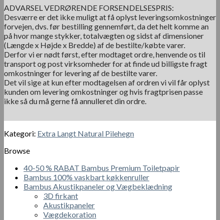
ADVARSEL VEDRØRENDE FORSENDELSESPRIS:
Desværre er det ikke muligt at få oplyst leveringsomkostninger
forvejen, dvs. før bestilling gennemført, da det helt komme an
på hvor mange stykker, totalvægten og sidst af dimensioner
(Længde x Højde x Bredde) af de bestilte/købte varer.
Derfor vi er nødt først, efter modtaget ordre, henvende os til
transport og post virksomheder for at finde ud billigste fragt
omkostninger for levering af de bestilte varer.
Det vil sige at kun efter modtagelsen af ordren vi vil får oplyst
kunden om levering omkostninger og hvis fragtprisen passe
ikke så du må gerne få annulleret din ordre.
Kategori:
Extra Langt Natural Pilehegn
Browse
40-50 % RABAT Bambus Premium Toiletpapir
Bambus 100% vaskbart køkkenruller
Bambus Akustikpaneler og Vægbeklædning
3D firkant
Akustikpaneler
Vægdekoration