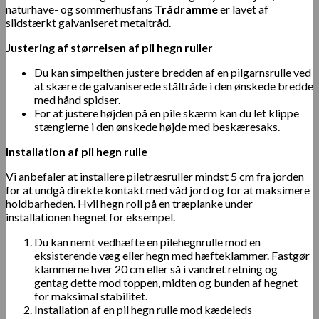
naturhave- og sommerhusfans
Trådramme
er lavet af
slidstærkt galvaniseret metaltråd.
Justering af størrelsen af pil hegn ruller
Du kan simpelthen justere bredden af en pilgarnsrulle ved
at skære de galvaniserede ståltråde i den ønskede bredde
med hånd spidser.
For at justere højden på en pile skærm kan du let klippe
stænglerne i den ønskede højde med beskæresaks.
Installation af pil hegn rulle
Vi anbefaler at installere piletræsruller mindst 5 cm fra jorden
for at undgå direkte kontakt med våd jord og for at maksimere
holdbarheden. Hvil hegn roll på en træplanke under
installationen hegnet for eksempel.
Du kan nemt vedhæfte en pilehegnrulle mod en
eksisterende væg eller hegn med hæfteklammer. Fastgør
klammerne hver 20 cm eller så i vandret retning og
gentag dette mod toppen, midten og bunden af hegnet
for maksimal stabilitet.
Installation af en pil hegn rulle mod kædeleds