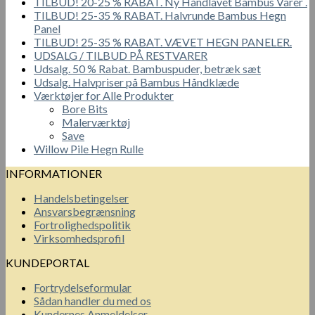
TILBUD! 20-25 % RABAT. Ny Håndlavet Bambus Varer .
TILBUD! 25-35 % RABAT. Halvrunde Bambus Hegn
Panel
TILBUD! 25-35 % RABAT. VÆVET HEGN PANELER.
UDSALG / TILBUD PÅ RESTVARER
Udsalg. 50 % Rabat. Bambuspuder, betræk sæt
Udsalg. Halvpriser på Bambus Håndklæde
Værktøjer for Alle Produkter
Bore Bits
Malerværktøj
Save
Willow Pile Hegn Rulle
INFORMATIONER
Handelsbetingelser
Ansvarsbegrænsning
Fortrolighedspolitik
Virksomhedsprofil
KUNDEPORTAL
Fortrydelseformular
Sådan handler du med os
Kundernes Anmeldelser