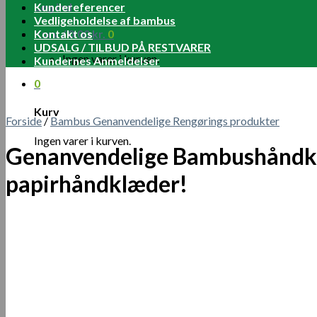
Log ind
Kundereferencer
Vedligeholdelse af bambus
Kurv /
Kontakt os
0.00
kr.
0
UDSALG / TILBUD PÅ RESTVARER
Ingen varer i kurven.
Kundernes Anmeldelser
0
Kurv
Forside
/
Bambus Genanvendelige Rengørings produkter
Ingen varer i kurven.
Genanvendelige Bambushåndklæ
papirhåndklæder!