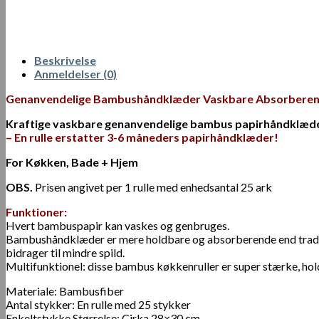
Beskrivelse
Anmeldelser (0)
Genanvendelige Bambushåndklæder Vaskbare Absorberen
Kraftige vaskbare genanvendelige bambus papirhåndklæder
– En rulle erstatter 3-6 måneders papirhåndklæder!
For Køkken, Bade + Hjem
OBS.
Prisen angivet per 1 rulle med enhedsantal 25 ark
Funktioner:
Hvert bambuspapir kan vaskes og genbruges.
Bambushåndklæder er mere holdbare og absorberende end traditi
bidrager til mindre spild.
Multifunktionel: disse bambus køkkenruller er super stærke, hol
Materiale: Bambusfiber
Antal stykker: En rulle med 25 stykker
Enkeltstykke Størrelse: Cirka 28×30 cm