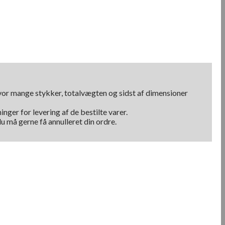
hvor mange stykker, totalvægten og sidst af dimensioner
nger for levering af de bestilte varer.
u må gerne få annulleret din ordre.