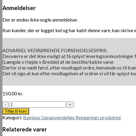
Anmeldelser
Der er endnu ikke nogle anmeldelser.
Kun kunder, der er logget ind og har købt denne vare, kan skrive 
ADVARSEL VEDRØRENDE FORSENDELSESPRIS:
Desværre er det ikke muligt at få oplyst leveringsomkostninger f
(Længde x Højde x Bredde) af de bestilte/købte varer.
Derfor vi er nødt først, efter modtaget ordre, henvende os til tra
Det vil sige at kun efter modtagelsen af ordren vi vil får oplyst 
150.00
kr.
Genanvendelige
Bambushåndklæder
Tilføj til kurv
Vaskbare
Kategori:
Bambus Genanvendelige Rengørings produkter
–
En
Relaterede varer
rulle