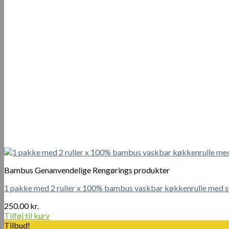
erstatter
3-
6
måneders
papirhåndklæder!
antal
Bambus Genanvendelige Rengørings produkter
1 pakke med 2 ruller x 100% bambus vaskbar køkkenrulle med sto
250.00
kr.
Tilføj til kurv
Tilbud!