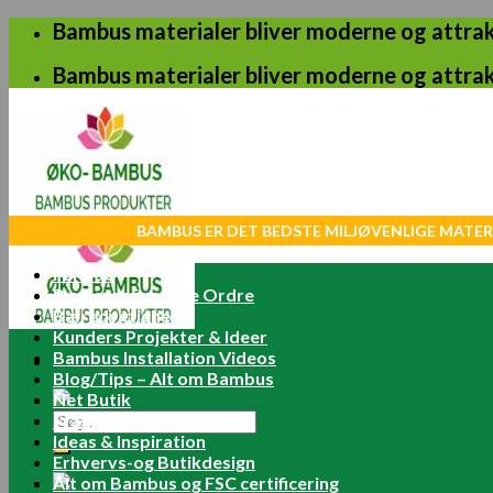
Skip
Bambus materialer bliver moderne og attrakt
to
content
Bambus materialer bliver moderne og attrakt
BAMBUS ER DET BEDSTE MILJØVENLIGE MATER
Forside
Brugerdefinerede Ordre
Bæredygtighed
Kunders Projekter & Ideer
Bambus Installation Videos
Blog/Tips – Alt om Bambus
Net Butik
Søg
Fragt Betaling for Ordre
efter:
Ideas & Inspiration
Erhvervs-og Butikdesign
Alt om Bambus og FSC certificering