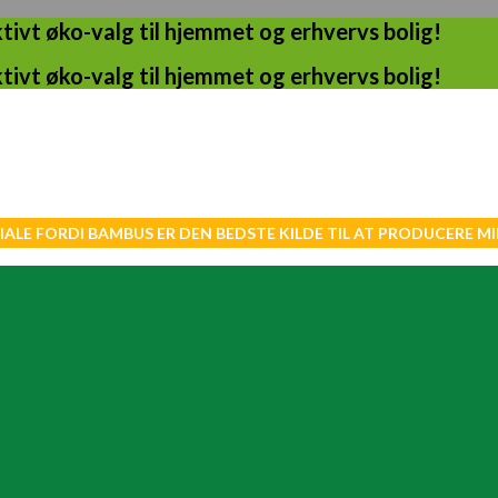
ivt øko-valg til hjemmet og erhvervs bolig!
ivt øko-valg til hjemmet og erhvervs bolig!
IALE FORDI BAMBUS ER DEN BEDSTE KILDE TIL AT PRODUCERE 