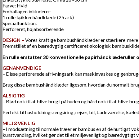
Farve: Hvid
Emballagen inkluderer:
1 rulle køkkenhåndklæde (25 ark)
Specialfunktion:
Perforeret, højabsorberende
DESIGN –
Vores kraftige bambushåndklæder er stærkere, mere 
Fremstillet af en bæredygtig certificeret økologisk bambuskilde
En rulle erstatter 30 konventionelle papirhåndklæderuller 
GENANVENDIGE
– Disse perforerede afrivningsark kan maskinvaskes og genbrug
Brug disse bambushåndklæder ligesom, hvordan du normalt bruger
ALSIGTIG
– Blød nok til at blive brugt på huden og hård nok til at blive
Perfekt til husholdningsrengøring, rejser, bil, badeværelse, kæled
MILJØVENLIG
– I modsætning til normale træer er bambus en af de hurtigst vok
kunstvanding, hvilket gør det til et miljøvenligt og bæredygtigt 