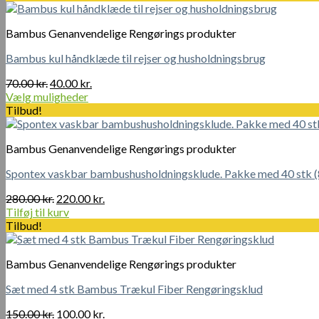
Bambus Genanvendelige Rengørings produkter
Bambus kul håndklæde til rejser og husholdningsbrug
Den
Den
70.00
kr.
40.00
kr.
oprindelige
aktuelle
Vælg muligheder
Dette
pris
pris
Tilbud!
vare
var:
er:
har
70.00 kr..
40.00 kr..
Bambus Genanvendelige Rengørings produkter
flere
varianter.
Spontex vaskbar bambushusholdningsklude. Pakke med 40 stk (8
Mulighederne
kan
Den
Den
280.00
kr.
220.00
kr.
vælges
oprindelige
aktuelle
Tilføj til kurv
på
pris
pris
Tilbud!
varesiden
var:
er:
280.00 kr..
220.00 kr..
Bambus Genanvendelige Rengørings produkter
Sæt med 4 stk Bambus Trækul Fiber Rengøringsklud
Den
Den
150.00
kr.
100.00
kr.