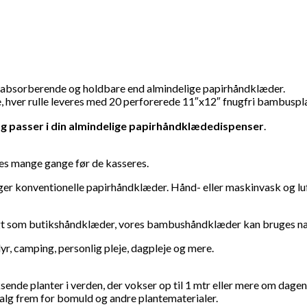
absorberende og holdbare end almindelige papirhåndklæder.
, hver rulle leveres med 20 perforerede 11″x12″ fnugfri bambuspl
og passer i din almindelige papirhåndklædedispenser
.
es mange gange før de kasseres.
 konventionelle papirhåndklæder. Hånd- eller maskinvask og luftt
 brugt som butikshåndklæder, vores bambushåndklæder kan bruges n
yr, camping, personlig pleje, dagpleje og mere.
sende planter i verden, der vokser op til 1 mtr eller mere om dage
valg frem for bomuld og andre plantematerialer.