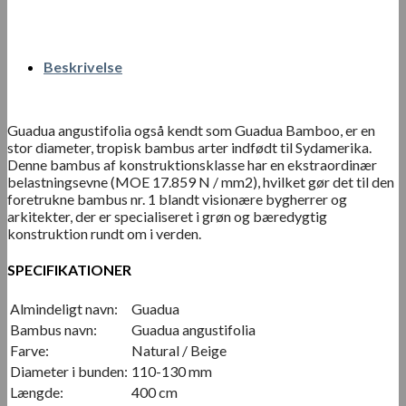
Beskrivelse
Guadua angustifolia også kendt som Guadua Bamboo, er en
stor diameter, tropisk bambus arter indfødt til Sydamerika.
Denne bambus af konstruktionsklasse har en ekstraordinær
belastningsevne (MOE 17.859 N / mm2), hvilket gør det til den
foretrukne bambus nr. 1 blandt visionære bygherrer og
arkitekter, der er specialiseret i grøn og bæredygtig
konstruktion rundt om i verden.
SPECIFIKATIONER
Almindeligt navn:
Guadua
Bambus navn:
Guadua angustifolia
Farve:
Natural / Beige
Diameter i bunden:
110-130 mm
Længde:
400 cm