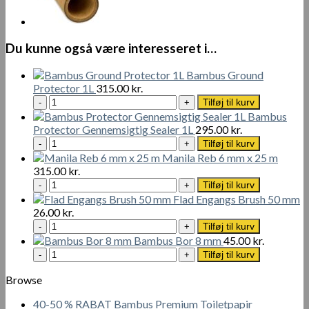
Du kunne også være interesseret i…
Bambus Ground
Protector 1L
315.00
kr.
Bambus
Tilføj til kurv
Ground
Bambus
Protector
Protector Gennemsigtig Sealer 1L
295.00
kr.
1L
Bambus
Tilføj til kurv
antal
Protector
Manila Reb 6 mm x 25 m
Gennemsigtig
315.00
kr.
Sealer
Manila
Tilføj til kurv
1L
Reb
Flad Engangs Brush 50 mm
antal
6
26.00
kr.
mm
Flad
Tilføj til kurv
x
Engangs
Bambus Bor 8 mm
45.00
kr.
25
Brush
Bambus
Tilføj til kurv
m
50
Bor
antal
mm
8
Browse
antal
mm
40-50 % RABAT Bambus Premium Toiletpapir
antal