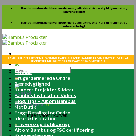
Skip
Bambus materialer bliver moderne og attraktivt øko-valg til hjemmet og
erhvervs bolig!
to
content
Bambus materialer bliver moderne og attraktivt øko-valg til hjemmet og
erhvervs bolig!
BAMBUS ER DET BEDSTE MILJØVENLIGE MATERIALE FORDI BAMBUS ER DEN BEDSTE KILDE TIL AT
PRODUCERE MILJØRIGTIGE BÆREDYGTIGE ØKO-MATERIALE
Søg
Forside
efter:
Brugerdefinerede Ordre
Bæredygtighed
Kunders Projekter & Ideer
Log ind
Bambus Installation Videos
Blog/Tips – Alt om Bambus
Kurv /
0.00
kr.
0
Net Butik
Fragt Betaling for Ordre
Ingen varer i kurven.
Ideas & Inspiration
Erhvervs-og Butikdesign
0
Alt om Bambus og FSC certificering
Kundereferencer