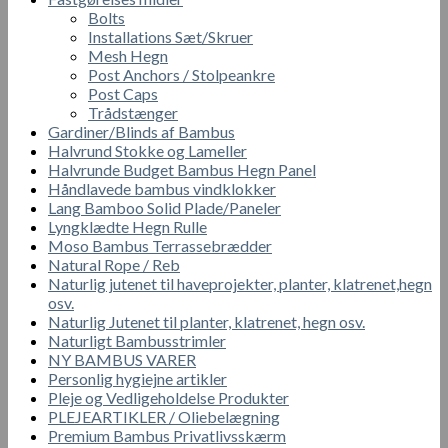
Bolts
Installations Sæt/Skruer
Mesh Hegn
Post Anchors / Stolpeankre
Post Caps
Trådstænger
Gardiner/Blinds af Bambus
Halvrund Stokke og Lameller
Halvrunde Budget Bambus Hegn Panel
Håndlavede bambus vindklokker
Lang Bamboo Solid Plade/Paneler
Lyngklædte Hegn Rulle
Moso Bambus Terrassebrædder
Natural Rope / Reb
Naturlig jutenet til haveprojekter, planter, klatrenet,hegn
osv.
Naturlig Jutenet til planter, klatrenet, hegn osv.
Naturligt Bambusstrimler
NY BAMBUS VARER
Personlig hygiejne artikler
Pleje og Vedligeholdelse Produkter
PLEJEARTIKLER / Oliebelægning
Premium Bambus Privatlivsskærm