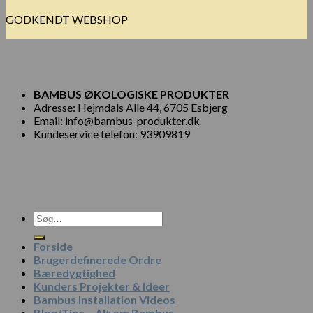
GODKENDT WEBSHOP
BAMBUS ØKOLOGISKE PRODUKTER
Adresse: Hejmdals Alle 44, 6705 Esbjerg
Email: info@bambus-produkter.dk
Kundeservice telefon: 93909819
Søg
efter:
Forside
Brugerdefinerede Ordre
Bæredygtighed
Kunders Projekter & Ideer
Bambus Installation Videos
Blog/Tips – Alt om Bambus