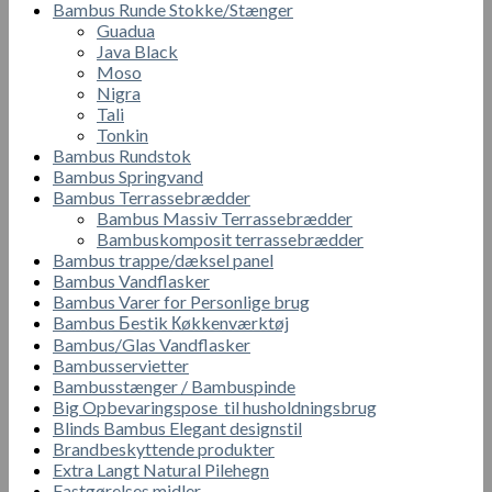
Bambus Runde Stokke/Stænger
Guadua
Java Black
Moso
Nigra
Tali
Tonkin
Bambus Rundstok
Bambus Springvand
Bambus Terrassebrædder
Bambus Massiv Terrassebrædder
Bambuskomposit terrassebrædder
Bambus trappe/dæksel panel
Bambus Vandflasker
Bambus Varer for Personlige brug
Bambus Бestik Кøkkenværktøj
Bambus/Glas Vandflasker
Bambusservietter
Bambusstænger / Bambuspinde
Big Opbevaringspose til husholdningsbrug
Blinds Bambus Elegant designstil
Brandbeskyttende produkter
Extra Langt Natural Pilehegn
Fastgørelses midler