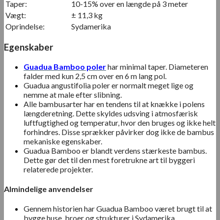
Taper:
10-15% over en længde på 3 meter
Vægt:
± 11,3 kg
Oprindelse:
Sydamerika
Egenskaber
Guadua Bamboo poler
har minimal taper. Diameteren
falder med kun 2,5 cm over en 6 m lang pol.
Guadua angustifolia poler er normalt meget lige og
nemme at male efter slibning.
Alle bambusarter har en tendens til at knække i polens
længderetning. Dette skyldes udsving i atmosfærisk
luftfugtighed og temperatur, hvor den bruges og ikke helt
forhindres. Disse sprækker påvirker dog ikke de bambus
mekaniske egenskaber.
Guadua Bamboo er blandt verdens stærkeste bambus.
Dette gør det til den mest foretrukne art til byggeri
relaterede projekter.
Almindelige anvendelser
Gennem historien har Guadua Bamboo været brugt til at
bygge huse, broer og strukturer i Sydamerika.