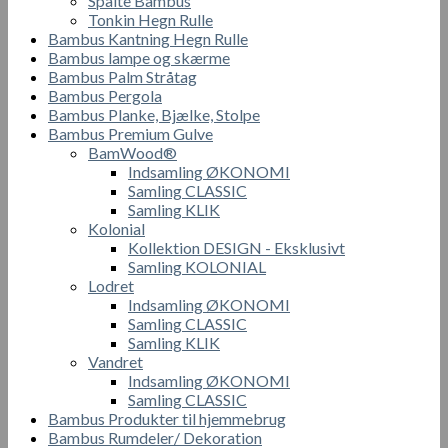
Spalte Bambus
Tonkin Hegn Rulle
Bambus Kantning Hegn Rulle
Bambus lampe og skærme
Bambus Palm Stråtag
Bambus Pergola
Bambus Planke, Bjælke, Stolpe
Bambus Premium Gulve
BamWood®
Indsamling ØKONOMI
Samling CLASSIC
Samling KLIK
Kolonial
Kollektion DESIGN - Eksklusivt
Samling KOLONIAL
Lodret
Indsamling ØKONOMI
Samling CLASSIC
Samling KLIK
Vandret
Indsamling ØKONOMI
Samling CLASSIC
Bambus Produkter til hjemmebrug
Bambus Rumdeler/ Dekoration