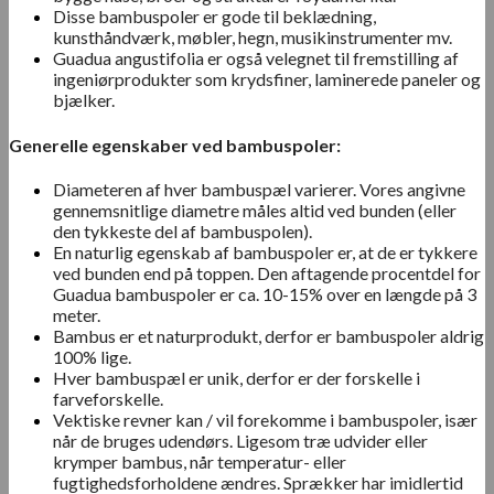
Disse bambuspoler er gode til beklædning,
kunsthåndværk, møbler, hegn, musikinstrumenter mv.
Guadua angustifolia er også velegnet til fremstilling af
ingeniørprodukter som krydsfiner, laminerede paneler og
bjælker.
Generelle egenskaber ved bambuspoler:
Diameteren af hver bambuspæl varierer. Vores angivne
gennemsnitlige diametre måles altid ved bunden (eller
den tykkeste del af bambuspolen).
En naturlig egenskab af bambuspoler er, at de er tykkere
ved bunden end på toppen. Den aftagende procentdel for
Guadua bambuspoler er ca. 10-15% over en længde på 3
meter.
Bambus er et naturprodukt, derfor er bambuspoler aldrig
100% lige.
Hver bambuspæl er unik, derfor er der forskelle i
farveforskelle.
Vektiske revner kan / vil forekomme i bambuspoler, især
når de bruges udendørs. Ligesom træ udvider eller
krymper bambus, når temperatur- eller
fugtighedsforholdene ændres. Sprækker har imidlertid