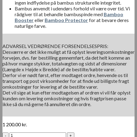
ingen indflydelse på bambus strukturelle integritet.
Bambus anvendt i udendørs forhold vil være over tid. Vi
rådgiver til at behandle bambuspinde med
Bamboo
Booster
eller
Bamboo Protector
for at bevare deres
naturlige farve.
ADVARSEL VEDRØRENDE FORSENDELSESPRIS:
Desværre er det ikke muligt at få oplyst leveringsomkostninger
forvejen, dvs. før bestilling gennemført, da det helt komme an
på hvor mange stykker, totalvægten og sidst af dimensioner
(Længde x Højde x Bredde) af de bestilte/købte varer.
Derfor vi er nødt først, efter modtaget ordre, henvende os til
transport og post virksomheder for at finde ud billigste fragt
omkostninger for levering af de bestilte varer.
Det vil sige at kun efter modtagelsen af ordren vi vil får oplyst
kunden om levering omkostninger og hvis fragtprisen passe
ikke så du må gerne få annulleret din ordre.
1 200.00
kr.
Guadua