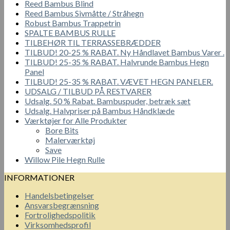
Reed Bambus Blind
Reed Bambus Sivmåtte / Stråhegn
Robust Bambus Trappetrin
SPALTE BAMBUS RULLE
TILBEHØR TIL TERRASSEBRÆDDER
TILBUD! 20-25 % RABAT. Ny Håndlavet Bambus Varer .
TILBUD! 25-35 % RABAT. Halvrunde Bambus Hegn
Panel
TILBUD! 25-35 % RABAT. VÆVET HEGN PANELER.
UDSALG / TILBUD PÅ RESTVARER
Udsalg. 50 % Rabat. Bambuspuder, betræk sæt
Udsalg. Halvpriser på Bambus Håndklæde
Værktøjer for Alle Produkter
Bore Bits
Malerværktøj
Save
Willow Pile Hegn Rulle
INFORMATIONER
Handelsbetingelser
Ansvarsbegrænsning
Fortrolighedspolitik
Virksomhedsprofil