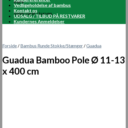
Kurv
Vedligeholdelse af bambus
Kontakt os
Ingen varer i kurven.
UDSALG / TILBUD PÅ RESTVARER
Kundernes Anmeldelser
Forside
/
Bambus Runde Stokke/Stænger
/
Guadua
Guadua Bamboo Pole Ø 11-13
x 400 cm