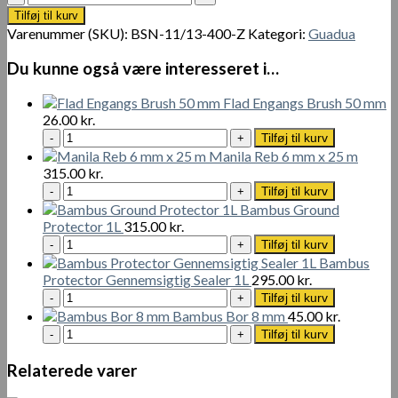
Bamboo
Tilføj til kurv
Pole
Varenummer (SKU):
BSN-11/13-400-Z
Kategori:
Guadua
Ø
11-
Du kunne også være interesseret i…
13
x
Flad Engangs Brush 50 mm
400
26.00
kr.
cm
Flad
Tilføj til kurv
antal
Engangs
Manila Reb 6 mm x 25 m
Brush
315.00
kr.
50
Manila
Tilføj til kurv
mm
Reb
Bambus Ground
antal
6
Protector 1L
315.00
kr.
mm
Bambus
Tilføj til kurv
x
Ground
Bambus
25
Protector
Protector Gennemsigtig Sealer 1L
295.00
kr.
m
1L
Bambus
Tilføj til kurv
antal
antal
Protector
Bambus Bor 8 mm
45.00
kr.
Gennemsigtig
Bambus
Tilføj til kurv
Sealer
Bor
1L
8
Relaterede varer
antal
mm