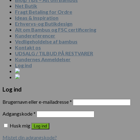
Net Butik
Fragt Betaling for Ordre
Ideas & Inspiration
Erhvervs-og Butikdesign
Alt om Bambus og FSC certificering
Kundereferencer
Vedligeholdelse af bambus
Kontakt os
UDSALG / TILBUD PÅ RESTVARER
Kundernes Anmeldelser
Log ind
Log ind
Brugernavn eller e-mailadresse
*
Adgangskode
*
Husk mig
Log ind
Mistet din adgangskode?