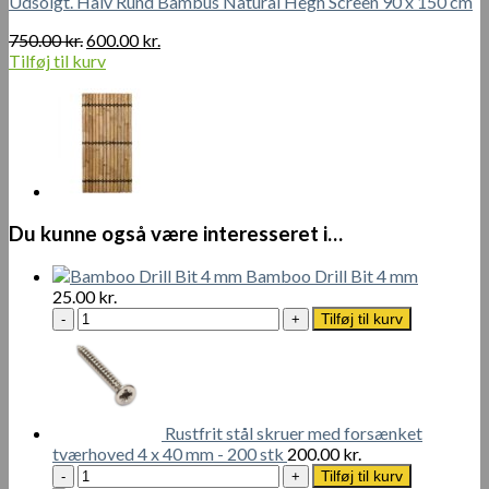
Udsolgt. Halv Rund Bambus Natural Hegn Screen 90 x 150 cm
Den
Den
750.00
kr.
600.00
kr.
oprindelige
aktuelle
Tilføj til kurv
pris
pris
var:
er:
750.00 kr..
600.00 kr..
Du kunne også være interesseret i…
Bamboo Drill Bit 4 mm
25.00
kr.
Bamboo
Tilføj til kurv
Drill
Bit
4
mm
antal
Rustfrit stål skruer med forsænket
tværhoved 4 x 40 mm - 200 stk
200.00
kr.
Rustfrit
Tilføj til kurv