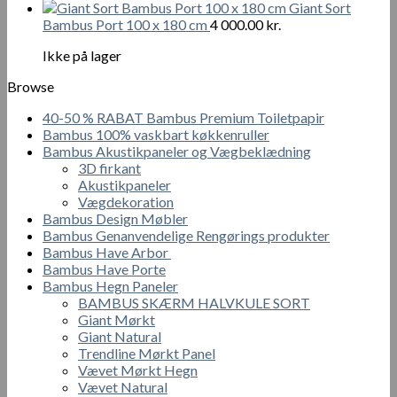
stål
Giant Sort
skruer
Bambus Port 100 x 180 cm
4 000.00
kr.
med
forsænket
Ikke på lager
tværhoved
Browse
4
x
40-50 % RABAT Bambus Premium Toiletpapir
40
Bambus 100% vaskbart køkkenruller
mm
Bambus Akustikpaneler og Vægbeklædning
-
3D firkant
200
Akustikpaneler
stk
Vægdekoration
antal
Bambus Design Møbler
Bambus Genanvendelige Rengørings produkter
Bambus Have Arbor
Bambus Have Porte
Bambus Hegn Paneler
BAMBUS SKÆRM HALVKULE SORT
Giant Mørkt
Giant Natural
Trendline Mørkt Panel
Vævet Mørkt Hegn
Vævet Natural