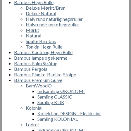
Bambus Hegn Rulle
Deluxe Mørkt/Brun
Deluxe Natural
Halv rund naturlig hegnruller
Halvrunde sorte hegnruller
Mørkt
Natural
Spalte Bambus
Tonkin Hegn Rulle
Bambus Kantning Hegn Rulle
Bambus lampe og skærme
Bambus Palm Stråtag
Bambus Pergola
Bambus Planke, Bjælke, Stolpe
Bambus Premium Gulve
BamWood®
Indsamling ØKONOMI
Samling CLASSIC
Samling KLIK
Kolonial
Kollektion DESIGN - Eksklusivt
Samling KOLONIAL
Lodret
Indsamling ØKONOMI