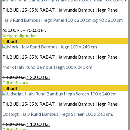
TILBUD! 25-35 % RABAT. Halvrunde Bambus Hegn Panel
Halv Rund Bambus Hegn Panel 100 x 200 cm og 90 x 200 cm
Prisinterval:
650.00
kr.
–
700.00
kr.
650.00 kr.
Vælg muligheder
Dette
til
Tilbud!
vare
700.00 kr.
har
TILBUD! 25-35 % RABAT. Halvrunde Bambus Hegn Panel
flere
varianter.
Mørk Halv Rund Bambus Hegn 100 x 240 cm
Mulighederne
kan
Den
Den
1 400.00
kr.
1 200.00
kr.
vælges
oprindelige
aktuelle
Tilføj til kurv
på
pris
pris
Tilbud!
varesiden
var:
er:
1
1
TILBUD! 25-35 % RABAT. Halvrunde Bambus Hegn Panel
400.00 kr..
200.00 kr..
Udsolgt. Halv Rund Bambus Hegn Screen 100 x 240 cm.
Den
Den
1 300.00
kr.
1 100.00
kr.
oprindelige
aktuelle
Tilføj til kurv