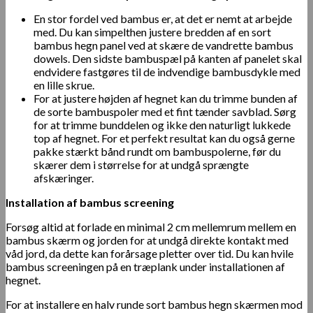
En stor fordel ved bambus er, at det er nemt at arbejde
med. Du kan simpelthen justere bredden af en sort
bambus hegn panel ved at skære de vandrette bambus
dowels. Den sidste bambuspæl på kanten af panelet skal
endvidere fastgøres til de indvendige bambusdykle med
en lille skrue.
For at justere højden af hegnet kan du trimme bunden af
de sorte bambuspoler med et fint tænder savblad. Sørg
for at trimme bunddelen og ikke den naturligt lukkede
top af hegnet. For et perfekt resultat kan du også gerne
pakke stærkt bånd rundt om bambuspolerne, før du
skærer dem i størrelse for at undgå sprængte
afskæringer.
Installation af bambus screening
Forsøg altid at forlade en minimal 2 cm mellemrum mellem en
bambus skærm og jorden for at undgå direkte kontakt med
våd jord, da dette kan forårsage pletter over tid. Du kan hvile
bambus screeningen på en træplank under installationen af
hegnet.
For at installere en halv runde sort bambus hegn skærmen mod