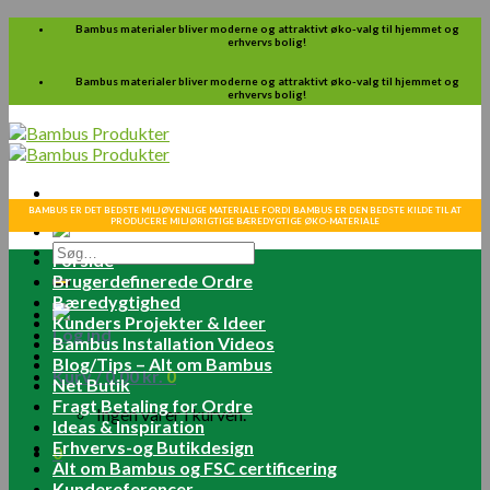
Skip
Bambus materialer bliver moderne og attraktivt øko-valg til hjemmet og
erhvervs bolig!
to
content
Bambus materialer bliver moderne og attraktivt øko-valg til hjemmet og
erhvervs bolig!
BAMBUS ER DET BEDSTE MILJØVENLIGE MATERIALE FORDI BAMBUS ER DEN BEDSTE KILDE TIL AT
PRODUCERE MILJØRIGTIGE BÆREDYGTIGE ØKO-MATERIALE
Søg
Forside
efter:
Brugerdefinerede Ordre
Bæredygtighed
Kunders Projekter & Ideer
Log ind
Bambus Installation Videos
Blog/Tips – Alt om Bambus
Kurv /
0.00
kr.
0
Net Butik
Fragt Betaling for Ordre
Ingen varer i kurven.
Ideas & Inspiration
Erhvervs-og Butikdesign
0
Alt om Bambus og FSC certificering
Kundereferencer