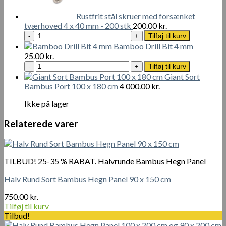
antal
Rustfrit stål skruer med forsænket
tværhoved 4 x 40 mm - 200 stk
200.00
kr.
Rustfrit
Tilføj til kurv
stål
Bamboo Drill Bit 4 mm
skruer
25.00
kr.
med
Bamboo
Tilføj til kurv
forsænket
Drill
Giant Sort
tværhoved
Bit
Bambus Port 100 x 180 cm
4 000.00
kr.
4
4
x
mm
Ikke på lager
40
antal
mm
Relaterede varer
-
200
stk
antal
TILBUD! 25-35 % RABAT. Halvrunde Bambus Hegn Panel
Halv Rund Sort Bambus Hegn Panel 90 x 150 cm
750.00
kr.
Tilføj til kurv
Tilbud!