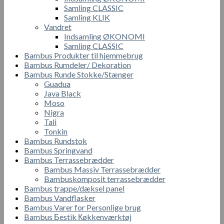
Samling CLASSIC
Samling KLIK
Vandret
Indsamling ØKONOMI
Samling CLASSIC
Bambus Produkter til hjemmebrug
Bambus Rumdeler/ Dekoration
Bambus Runde Stokke/Stænger
Guadua
Java Black
Moso
Nigra
Tali
Tonkin
Bambus Rundstok
Bambus Springvand
Bambus Terrassebrædder
Bambus Massiv Terrassebrædder
Bambuskomposit terrassebrædder
Bambus trappe/dæksel panel
Bambus Vandflasker
Bambus Varer for Personlige brug
Bambus Бestik Кøkkenværktøj