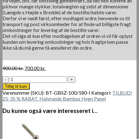
forvejen, dvs. før bestilling gennemført, da det helt komme an
på hvor mange stykker, totalvægten og sidst af dimensioner
(Længde x Højde x Bredde) af de bestilte/købte varer.
Derfor vi er nødt først, efter modtaget ordre, henvende os til
transport og post virksomheder for at finde ud billigste fragt
omkostninger for levering af de bestilte varer.
Det vil sige at kun efter modtagelsen af ordren vi vil får oplyst
kunden om levering omkostninger og hvis fragtprisen passe
ikke så du må gerne få annulleret din ordre.
Den
Den
900.00
kr.
700.00
kr.
oprindelige
aktuelle
Udsolgt.
pris
pris
Halv
var:
er:
Tilføj til kurv
Rund
900.00 kr..
700.00 kr..
Varenummer (SKU):
BT-GBSZ-100/180-I
Kategori:
TILBUD!
Mørkt
25-35 % RABAT. Halvrunde Bambus Hegn Panel
Bambus
Hegn
Du kunne også være interesseret i…
Panel
100
x
180
cm