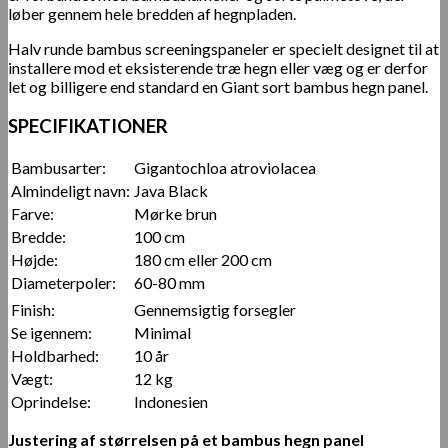
løber gennem hele bredden af hegnpladen.
Halv runde bambus screeningspaneler er specielt designet til at
installere mod et eksisterende træ hegn eller væg og er derfor
let og billigere end standard en Giant sort bambus hegn panel.
SPECIFIKATIONER
Bambusarter:
Gigantochloa atroviolacea
Almindeligt navn:
Java Black
Farve:
Mørke brun
Bredde:
100 cm
Højde:
180 cm eller 200 cm
Diameterpoler:
60-80 mm
Finish:
Gennemsigtig forsegler
Se igennem:
Minimal
Holdbarhed:
10 år
Vægt:
12 kg
Oprindelse:
Indonesien
Justering af størrelsen på et bambus hegn panel