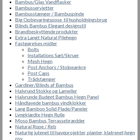
Bambus/Glas Vandflasker
Bambusservietter
Bambusstænger / Bambuspinde
Big Opbevaringspose til husholdningsbrug
Blinds Bambus Elegant designstil
Brandbeskyttende produkter
Extra Langt Natural Pilehegn
Fastgørelses midler
Bolts
Installations Sæt/Skruer
Mesh Hegn
Post Anchors / Stolpeankre
Post Caps
Trådstænger
Gardiner/Blinds af Bambus
Halvrund Stokke og Lameller
Halvrunde Budget Bambus Hegn Panel
Håndlavede bambus vindklokker
Lang Bamboo Solid Plade/Paneler
Lyngklædte Hegn Rulle
Moso Bambus Terrassebrædder
Natural Rope / Reb
Naturlig jutenet til haveprojekter, planter, klatrenet,hegn
osv.