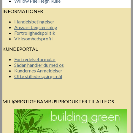
Willow Pile Hegn Rulle
INFORMATIONER
Handelsbetingelser
Ansvarsbegrænsning
Fortrolighedspolitik
Virksomhedsprofil
KUNDEPORTAL
Fortrydelseformular
Sådan handler du med os
Kundernes Anmeldelser
Ofte stillede spørgsmål
MILJØRIGTIGE BAMBUS PRODUKTER TIL ALLE OS