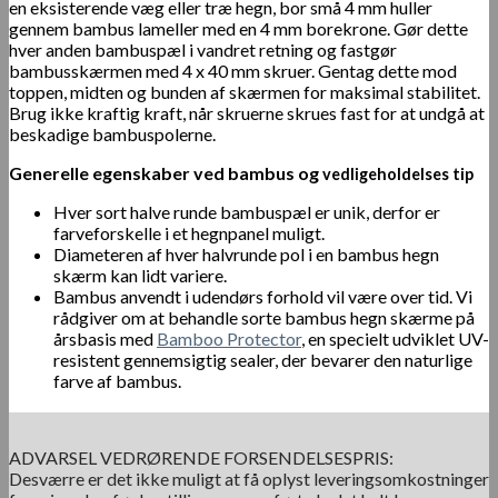
en eksisterende væg eller træ hegn, bor små 4 mm huller
gennem bambus lameller med en 4 mm borekrone. Gør dette
hver anden bambuspæl i vandret retning og fastgør
bambusskærmen med 4 x 40 mm skruer. Gentag dette mod
toppen, midten og bunden af skærmen for maksimal stabilitet.
Brug ikke kraftig kraft, når skruerne skrues fast for at undgå at
beskadige bambuspolerne.
Generelle egenskaber ved bambus og
vedligeholdelses tip
Hver sort halve runde bambuspæl er unik, derfor er
farveforskelle i et hegnpanel muligt.
Diameteren af hver halvrunde pol i en bambus hegn
skærm kan lidt variere.
Bambus anvendt i udendørs forhold vil være over tid. Vi
rådgiver om at behandle sorte bambus hegn skærme på
årsbasis med
Bamboo Protector
, en specielt udviklet UV-
resistent gennemsigtig sealer, der bevarer den naturlige
farve af bambus.
ADVARSEL VEDRØRENDE FORSENDELSESPRIS:
Desværre er det ikke muligt at få oplyst leveringsomkostninger