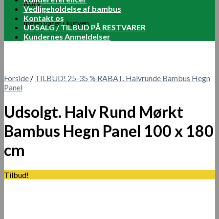
Kurv
Vedligeholdelse af bambus
Kontakt os
Ingen varer i kurven.
UDSALG / TILBUD PÅ RESTVARER
Kundernes Anmeldelser
Forside
/
TILBUD! 25-35 % RABAT. Halvrunde Bambus Hegn
Panel
Udsolgt. Halv Rund Mørkt
Bambus Hegn Panel 100 x 180
cm
Tilbud!