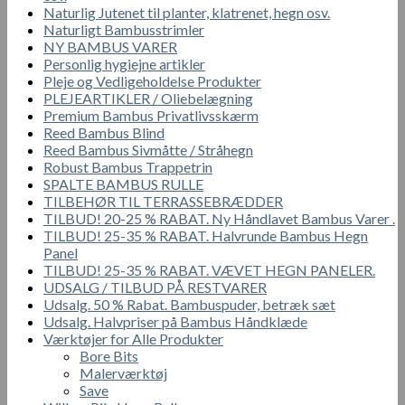
Naturlig Jutenet til planter, klatrenet, hegn osv.
Naturligt Bambusstrimler
NY BAMBUS VARER
Personlig hygiejne artikler
Pleje og Vedligeholdelse Produkter
PLEJEARTIKLER / Oliebelægning
Premium Bambus Privatlivsskærm
Reed Bambus Blind
Reed Bambus Sivmåtte / Stråhegn
Robust Bambus Trappetrin
SPALTE BAMBUS RULLE
TILBEHØR TIL TERRASSEBRÆDDER
TILBUD! 20-25 % RABAT. Ny Håndlavet Bambus Varer .
TILBUD! 25-35 % RABAT. Halvrunde Bambus Hegn
Panel
TILBUD! 25-35 % RABAT. VÆVET HEGN PANELER.
UDSALG / TILBUD PÅ RESTVARER
Udsalg. 50 % Rabat. Bambuspuder, betræk sæt
Udsalg. Halvpriser på Bambus Håndklæde
Værktøjer for Alle Produkter
Bore Bits
Malerværktøj
Save