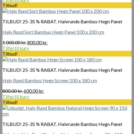
pris
pris
Tilbud!
var:
er:
1
1
TILBUD! 25-35 % RABAT. Halvrunde Bambus Hegn Panel
300.00 kr..
100.00 kr..
Halv Rund Sort Bambus Hegn Panel 100 x 200 cm
Den
Den
1 000.00
kr.
800.00
kr.
oprindelige
aktuelle
Tilføj til kurv
pris
pris
Tilbud!
var:
er:
1
800.00 kr..
TILBUD! 25-35 % RABAT. Halvrunde Bambus Hegn Panel
000.00 kr..
Halv Rund Bambus Hegn Screen 100 x 180 cm
Den
Den
800.00
kr.
600.00
kr.
oprindelige
aktuelle
Tilføj til kurv
pris
pris
Tilbud!
var:
er:
800.00 kr..
600.00 kr..
TILBUD! 25-35 % RABAT. Halvrunde Bambus Hegn Panel