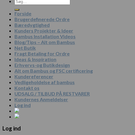
Søg
efter:
Forside
Brugerdefinerede Ordre
Bæredygtighed
Kunders Projekter & Ideer
Bambus Installation Videos
Blog/Tips – Alt om Bambus
Net Butik
Fragt Betaling for Ordre
Ideas & Inspiration
Erhvervs-og Butikdesign
Alt om Bambus og FSC certificering
Kundereferencer
Vedligeholdelse af bambus
Kontakt os
UDSALG / TILBUD PÅ RESTVARER
Kundernes Anmeldelser
Log ind
Log ind