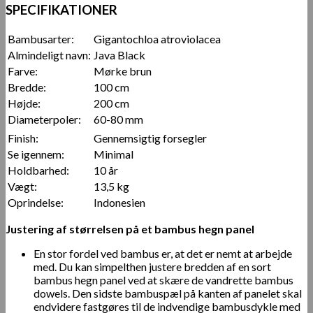
SPECIFIKATIONER
Bambusarter:
Gigantochloa atroviolacea
Almindeligt navn:
Java Black
Farve:
Mørke brun
Bredde:
100 cm
Højde:
200 cm
Diameterpoler:
60-80 mm
Finish:
Gennemsigtig forsegler
Se igennem:
Minimal
Holdbarhed:
10 år
Vægt:
13,5 kg
Oprindelse:
Indonesien
Justering af størrelsen på et bambus hegn panel
En stor fordel ved bambus er, at det er nemt at arbejde
med. Du kan simpelthen justere bredden af en sort
bambus hegn panel ved at skære de vandrette bambus
dowels. Den sidste bambuspæl på kanten af panelet skal
endvidere fastgøres til de indvendige bambusdykle med