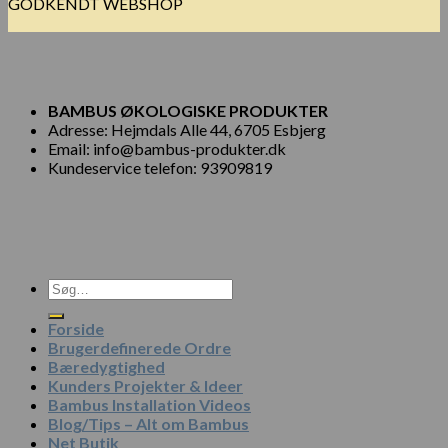
GODKENDT WEBSHOP
BAMBUS ØKOLOGISKE PRODUKTER
Adresse: Hejmdals Alle 44, 6705 Esbjerg
Email: info@bambus-produkter.dk
Kundeservice telefon: 93909819
Søg
efter:
Forside
Brugerdefinerede Ordre
Bæredygtighed
Kunders Projekter & Ideer
Bambus Installation Videos
Blog/Tips – Alt om Bambus
Net Butik