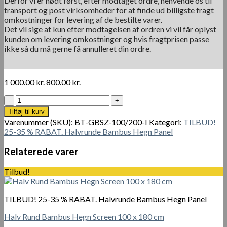
Derfor vi er nødt først, efter modtaget ordre, henvende os til
transport og post virksomheder for at finde ud billigste fragt
omkostninger for levering af de bestilte varer.
Det vil sige at kun efter modtagelsen af ordren vi vil får oplyst
kunden om levering omkostninger og hvis fragtprisen passe
ikke så du må gerne få annulleret din ordre.
Den
Den
1 000.00
kr.
800.00
kr.
oprindelige
aktuelle
Halv
pris
pris
Rund
var:
er:
Tilføj til kurv
Sort
1
800.00 kr..
Varenummer (SKU):
BT-GBSZ-100/200-I
Kategori:
TILBUD!
Bambus
000.00 kr..
25-35 % RABAT. Halvrunde Bambus Hegn Panel
Hegn
Panel
Relaterede varer
100
x
Tilbud!
200
cm
antal
TILBUD! 25-35 % RABAT. Halvrunde Bambus Hegn Panel
Halv Rund Bambus Hegn Screen 100 x 180 cm