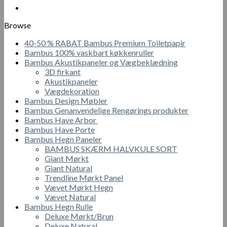
1
1
300.00 kr..
100.00 kr..
Browse
40-50 % RABAT Bambus Premium Toiletpapir
Bambus 100% vaskbart køkkenruller
Bambus Akustikpaneler og Vægbeklædning
3D firkant
Akustikpaneler
Vægdekoration
Bambus Design Møbler
Bambus Genanvendelige Rengørings produkter
Bambus Have Arbor
Bambus Have Porte
Bambus Hegn Paneler
BAMBUS SKÆRM HALVKULE SORT
Giant Mørkt
Giant Natural
Trendline Mørkt Panel
Vævet Mørkt Hegn
Vævet Natural
Bambus Hegn Rulle
Deluxe Mørkt/Brun
Deluxe Natural