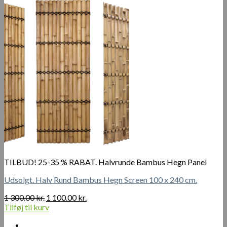
var:
er:
750.00 kr..
600.00 kr..
TILBUD! 25-35 % RABAT. Halvrunde Bambus Hegn Panel
Udsolgt. Halv Rund Bambus Hegn Screen 100 x 240 cm.
Den
Den
1 300.00
kr.
1 100.00
kr.
oprindelige
aktuelle
Tilføj til kurv
pris
pris
var:
er: