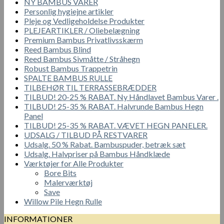
NY BAMBUS VARER
Personlig hygiejne artikler
Pleje og Vedligeholdelse Produkter
PLEJEARTIKLER / Oliebelægning
Premium Bambus Privatlivsskærm
Reed Bambus Blind
Reed Bambus Sivmåtte / Stråhegn
Robust Bambus Trappetrin
SPALTE BAMBUS RULLE
TILBEHØR TIL TERRASSEBRÆDDER
TILBUD! 20-25 % RABAT. Ny Håndlavet Bambus Varer .
TILBUD! 25-35 % RABAT. Halvrunde Bambus Hegn
Panel
TILBUD! 25-35 % RABAT. VÆVET HEGN PANELER.
UDSALG / TILBUD PÅ RESTVARER
Udsalg. 50 % Rabat. Bambuspuder, betræk sæt
Udsalg. Halvpriser på Bambus Håndklæde
Værktøjer for Alle Produkter
Bore Bits
Malerværktøj
Save
Willow Pile Hegn Rulle
INFORMATIONER