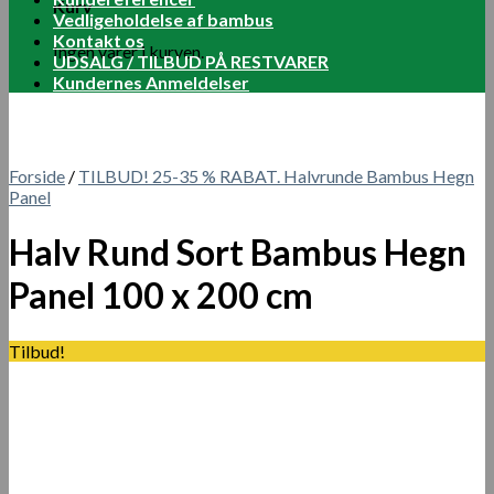
Kurv
Vedligeholdelse af bambus
Kontakt os
Ingen varer i kurven.
UDSALG / TILBUD PÅ RESTVARER
Kundernes Anmeldelser
Forside
/
TILBUD! 25-35 % RABAT. Halvrunde Bambus Hegn
Panel
Halv Rund Sort Bambus Hegn
Panel 100 x 200 cm
Tilbud!