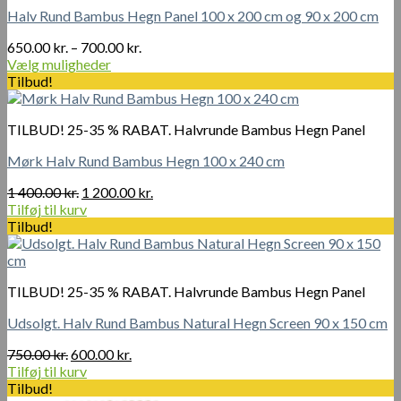
Halv Rund Bambus Hegn Panel 100 x 200 cm og 90 x 200 cm
Prisinterval:
650.00
kr.
–
700.00
kr.
650.00 kr.
Vælg muligheder
Dette
til
Tilbud!
vare
700.00 kr.
har
TILBUD! 25-35 % RABAT. Halvrunde Bambus Hegn Panel
flere
varianter.
Mørk Halv Rund Bambus Hegn 100 x 240 cm
Mulighederne
kan
Den
Den
1 400.00
kr.
1 200.00
kr.
vælges
oprindelige
aktuelle
Tilføj til kurv
på
pris
pris
Tilbud!
varesiden
var:
er:
1
1
400.00 kr..
200.00 kr..
TILBUD! 25-35 % RABAT. Halvrunde Bambus Hegn Panel
Udsolgt. Halv Rund Bambus Natural Hegn Screen 90 x 150 cm
Den
Den
750.00
kr.
600.00
kr.
oprindelige
aktuelle
Tilføj til kurv
pris
pris
Tilbud!