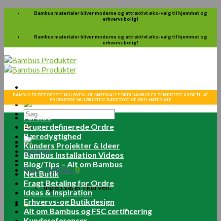
Skip
Bambus materialer bliver moderne og attraktivt øko-valg til hjemmet og
erhvervs bolig!
to
content
Bambus materialer bliver moderne og attraktivt øko-valg til hjemmet og
erhvervs bolig!
BAMBUS ER DET BEDSTE MILJØVENLIGE MATERIALE FORDI BAMBUS ER DEN BEDSTE KILDE TIL AT
PRODUCERE MILJØRIGTIGE BÆREDYGTIGE ØKO-MATERIALE
Søg
Forside
efter:
Brugerdefinerede Ordre
Bæredygtighed
Kunders Projekter & Ideer
Log ind
Bambus Installation Videos
Blog/Tips – Alt om Bambus
Kurv /
0.00
kr.
0
Net Butik
Fragt Betaling for Ordre
Ingen varer i kurven.
Ideas & Inspiration
Erhvervs-og Butikdesign
0
Alt om Bambus og FSC certificering
Kundereferencer