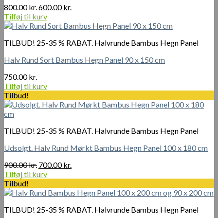
Den
Den
800.00
kr.
600.00
kr.
oprindelige
aktuelle
Tilføj til kurv
pris
pris
var:
er:
TILBUD! 25-35 % RABAT. Halvrunde Bambus Hegn Panel
800.00 kr..
600.00 kr..
Halv Rund Sort Bambus Hegn Panel 90 x 150 cm
750.00
kr.
Tilføj til kurv
Tilbud!
TILBUD! 25-35 % RABAT. Halvrunde Bambus Hegn Panel
Udsolgt. Halv Rund Mørkt Bambus Hegn Panel 100 x 180 cm
Den
Den
900.00
kr.
700.00
kr.
oprindelige
aktuelle
Tilføj til kurv
pris
pris
Tilbud!
var:
er:
900.00 kr..
700.00 kr..
TILBUD! 25-35 % RABAT. Halvrunde Bambus Hegn Panel