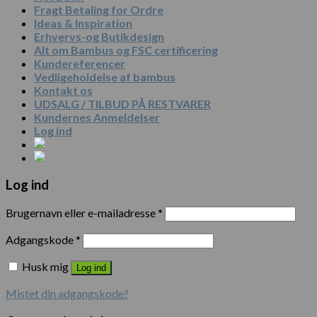
Fragt Betaling for Ordre
Ideas & Inspiration
Erhvervs-og Butikdesign
Alt om Bambus og FSC certificering
Kundereferencer
Vedligeholdelse af bambus
Kontakt os
UDSALG / TILBUD PÅ RESTVARER
Kundernes Anmeldelser
Log ind
Log ind
Brugernavn eller e-mailadresse
*
Adgangskode
*
Husk mig
Log ind
Mistet din adgangskode?