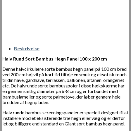
Beskrivelse
Halv Rund Sort Bambus Hegn Panel 100 x 200 cm
Denne halvcirkulære sorte bambus hegn panel på 100 cm bred
ved 200 cm høj vil på kort tid tilføje en smuk og eksotisk touch
til din have, gårdhave, terrassen, balkonen, altanen, orangeriet
etc. De halvrunde sorte bambusspoler i disse hækskærme har
en gennemsnitlig diameter på 6-8 cm og er forbundet med
bambuslameller og sorte palmetove, der løber gennem hele
bredden af hegnpladen.
Halv runde bambus screeningspaneler er specielt designet til at
installere mod et eksisterende træ hegn eller væg og er derfor
let og billigere end standard en Giant sort bambus hegn panel.