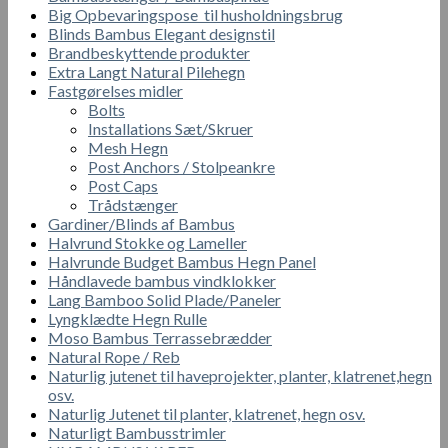
Big Opbevaringspose til husholdningsbrug
Blinds Bambus Elegant designstil
Brandbeskyttende produkter
Extra Langt Natural Pilehegn
Fastgørelses midler
Bolts
Installations Sæt/Skruer
Mesh Hegn
Post Anchors / Stolpeankre
Post Caps
Trådstænger
Gardiner/Blinds af Bambus
Halvrund Stokke og Lameller
Halvrunde Budget Bambus Hegn Panel
Håndlavede bambus vindklokker
Lang Bamboo Solid Plade/Paneler
Lyngklædte Hegn Rulle
Moso Bambus Terrassebrædder
Natural Rope / Reb
Naturlig jutenet til haveprojekter, planter, klatrenet,hegn
osv.
Naturlig Jutenet til planter, klatrenet, hegn osv.
Naturligt Bambusstrimler