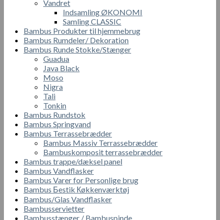
Vandret
Indsamling ØKONOMI
Samling CLASSIC
Bambus Produkter til hjemmebrug
Bambus Rumdeler/ Dekoration
Bambus Runde Stokke/Stænger
Guadua
Java Black
Moso
Nigra
Tali
Tonkin
Bambus Rundstok
Bambus Springvand
Bambus Terrassebrædder
Bambus Massiv Terrassebrædder
Bambuskomposit terrassebrædder
Bambus trappe/dæksel panel
Bambus Vandflasker
Bambus Varer for Personlige brug
Bambus Бestik Кøkkenværktøj
Bambus/Glas Vandflasker
Bambusservietter
Bambusstænger / Bambuspinde