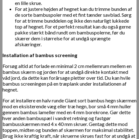
en lille skrue.
For at justere højden af hegnet kan du trimme bunden af
de sorte bambuspoler med et fint tænder savblad. Sørg
for at trimme bunddelen og ikke den naturligt lukkede
top af hegnet. For et perfekt resultat kan du også gerne
pakke stærkt bånd rundt om bambuspolerne, før du
skærer dem i størrelse for at undgå sprængte
afskæringer.
Installation af bambus screening
Forsøg altid at forlade en minimal 2 cm mellemrum mellem en
bambus skærm og jorden for at undgå direkte kontakt med
våd jord, da dette kan forårsage pletter over tid. Du kan hvile
bambus screeningen på en træplank under installationen af
hegnet.
For at installere en halv runde Giant sort bambus hegn skærmen
mod en eksisterende væg eller træ hegn, bor små 4 mm huller
gennem bambus lameller med en 4 mm borekrone. Gør dette
hver anden bambuspæl i vandret retning og fastgør
bambusskærmen med 4 x 40 mm skruer. Gentag dette mod
toppen, midten og bunden af skærmen for maksimal stabilitet.
Brug ikke kraftig kraft, når skruerne skrues fast for at undgå at