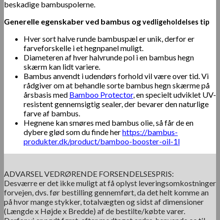
beskadige bambuspolerne.
Generelle egenskaber ved bambus og
vedligeholdelses tip
Hver sort halve runde bambuspæl er unik, derfor er
farveforskelle i et hegnpanel muligt.
Diameteren af hver halvrunde pol i en bambus hegn
skærm kan lidt variere.
Bambus anvendt i udendørs forhold vil være over tid. Vi
rådgiver om at behandle sorte bambus hegn skærme på
årsbasis med
Bamboo Protector
, en specielt udviklet UV-
resistent gennemsigtig sealer, der bevarer den naturlige
farve af bambus.
Hegnene kan smøres med bambus olie, så får de en
dybere glød som du finde her
https://bambus-
produkter.dk/product/bamboo-booster-oil-1l
ADVARSEL VEDRØRENDE FORSENDELSESPRIS:
Desværre er det ikke muligt at få oplyst leveringsomkostninger
forvejen, dvs. før bestilling gennemført, da det helt komme an
på hvor mange stykker, totalvægten og sidst af dimensioner
(Længde x Højde x Bredde) af de bestilte/købte varer.