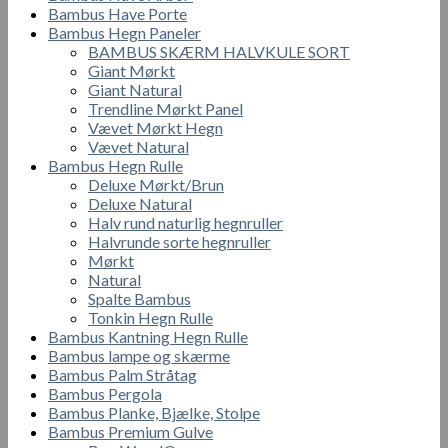
Bambus Have Porte
Bambus Hegn Paneler
BAMBUS SKÆRM HALVKULE SORT
Giant Mørkt
Giant Natural
Trendline Mørkt Panel
Vævet Mørkt Hegn
Vævet Natural
Bambus Hegn Rulle
Deluxe Mørkt/Brun
Deluxe Natural
Halv rund naturlig hegnruller
Halvrunde sorte hegnruller
Mørkt
Natural
Spalte Bambus
Tonkin Hegn Rulle
Bambus Kantning Hegn Rulle
Bambus lampe og skærme
Bambus Palm Stråtag
Bambus Pergola
Bambus Planke, Bjælke, Stolpe
Bambus Premium Gulve