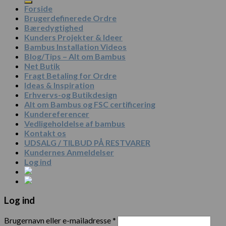
Forside
Brugerdefinerede Ordre
Bæredygtighed
Kunders Projekter & Ideer
Bambus Installation Videos
Blog/Tips – Alt om Bambus
Net Butik
Fragt Betaling for Ordre
Ideas & Inspiration
Erhvervs-og Butikdesign
Alt om Bambus og FSC certificering
Kundereferencer
Vedligeholdelse af bambus
Kontakt os
UDSALG / TILBUD PÅ RESTVARER
Kundernes Anmeldelser
Log ind
Log ind
Brugernavn eller e-mailadresse
*