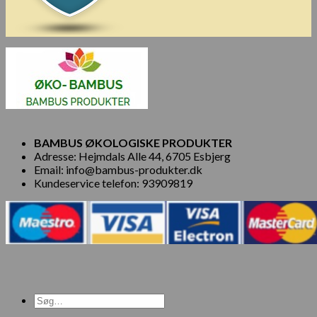
BAMBUS ØKOLOGISKE PRODUKTER
Adresse: Hejmdals Alle 44, 6705 Esbjerg
Email: info@bambus-produkter.dk
Kundeservice telefon: 93909819
Søg
efter: