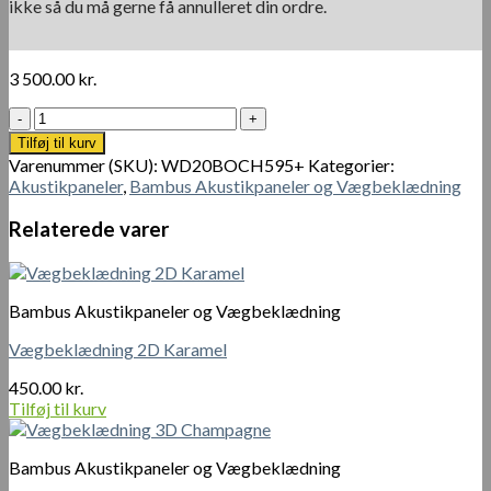
ikke så du må gerne få annulleret din ordre.
3 500.00
kr.
Bambus
Akustikpanel
Tilføj til kurv
Champagne
Varenummer (SKU):
WD20BOCH595+
Kategorier:
på
Akustikpaneler
,
Bambus Akustikpaneler og Vægbeklædning
filt
antal
Relaterede varer
Bambus Akustikpaneler og Vægbeklædning
Vægbeklædning 2D Karamel
450.00
kr.
Tilføj til kurv
Bambus Akustikpaneler og Vægbeklædning