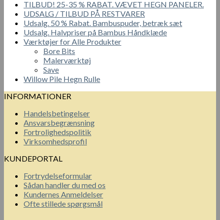
TILBUD! 25-35 % RABAT. VÆVET HEGN PANELER.
UDSALG / TILBUD PÅ RESTVARER
Udsalg. 50 % Rabat. Bambuspuder, betræk sæt
Udsalg. Halvpriser på Bambus Håndklæde
Værktøjer for Alle Produkter
Bore Bits
Malerværktøj
Save
Willow Pile Hegn Rulle
INFORMATIONER
Handelsbetingelser
Ansvarsbegrænsning
Fortrolighedspolitik
Virksomhedsprofil
KUNDEPORTAL
Fortrydelseformular
Sådan handler du med os
Kundernes Anmeldelser
Ofte stillede spørgsmål