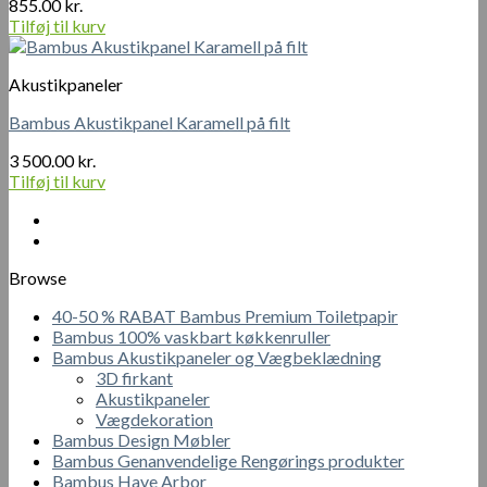
855.00
kr.
Tilføj til kurv
Akustikpaneler
Bambus Akustikpanel Karamell på filt
3 500.00
kr.
Tilføj til kurv
Browse
40-50 % RABAT Bambus Premium Toiletpapir
Bambus 100% vaskbart køkkenruller
Bambus Akustikpaneler og Vægbeklædning
3D firkant
Akustikpaneler
Vægdekoration
Bambus Design Møbler
Bambus Genanvendelige Rengørings produkter
Bambus Have Arbor