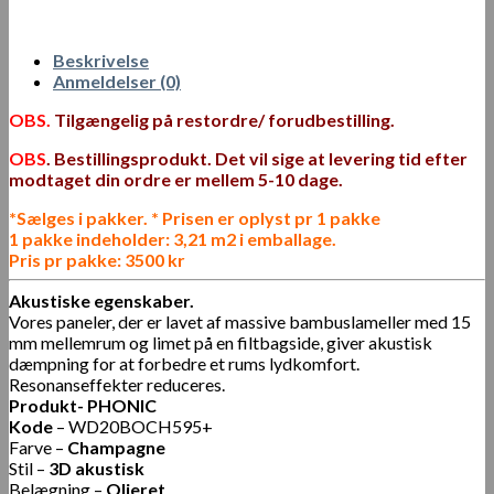
Beskrivelse
Anmeldelser (0)
OBS.
Tilgængelig på restordre/ forudbestilling.
OBS
. Bestillingsprodukt. Det vil sige at levering tid efter
modtaget din ordre er mellem 5-10 dage.
*Sælges i pakker.
* Prisen er oplyst pr 1 pakke
1 pakke indeholder: 3,21 m2 i emballage.
Pris pr pakke: 3500 kr
Akustiske egenskaber.
Vores paneler, der er lavet af massive bambuslameller med 15
mm mellemrum og limet på en filtbagside, giver akustisk
dæmpning for at forbedre et rums lydkomfort.
Resonanseffekter reduceres.
Produkt- PHONIC
Kode
– WD20BOCH595+
Farve –
Champagne
Stil –
3D akustisk
Belægning –
Olieret