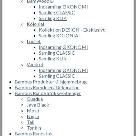
BamWood®
Indsamling ØKONOMI
Samling CLASSIC
Samling KLIK
Kolonial
Kollektion DESIGN - Eksklusivt
Samling KOLONIAL
Lodret
Indsamling ØKONOMI
Samling CLASSIC
Samling KLIK
Vandret
Indsamling ØKONOMI
Samling CLASSIC
Bambus Produkter til hjemmebrug
Bambus Rumdeler/ Dekoration
Bambus Runde Stokke/Stænger
Guadua
Java Black
Moso
Nigra
Tali
Tonkin
Bambus Rundstok