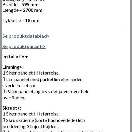
Bredde –
595 mm
Længde –
2700 mm
Tykkelse –
18 mm
Se produktdatablad>
Se produktgaranti>
Installation:
Limning>:
 Skær panelet til i størrelse.
 Lim panelet med parketlim eller anden
stærk lim i et rør.
 Påfør panelet, og tryk det jævnt over hele
overfladen.
Skruet>:
 Skær panelet til i størrelse.
 Skru skruerne (sorte fladhovedede) let i
bredden og 3 linjer i højden.