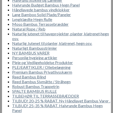
Halvrund Stokke og Lameller
Halvrunde Budget Bambus Hegn Panel
Håndlavede bambus vindklokker
Lang Bamboo Solid Plade/Paneler
Lyngklædte Hegn Rulle
Moso Bambus Terrassebrædder
Natural Rope / Reb
Naturlig jutenet til haveprojekter, planter, klatrenet,hegn
osv.
Naturlig Jutenet til planter, klatrenet, hegn osv.
Naturligt Bambusstrimler
NY BAMBUS VARER
Personlig hygiejne artikler
Pleje og Vedligeholdelse Produkter
PLEJEARTIKLER / Oliebelægning
Premium Bambus Privatlivsskærm
Reed Bambus Blind
Reed Bambus Sivmåtte / Stråhegn
Robust Bambus Trappetrin
SPALTE BAMBUS RULLE
TILBEHØR TIL TERRASSEBRÆDDER
TILBUD! 20-25 % RABAT. Ny Håndlavet Bambus Varer .
TILBUD! 25-35 % RABAT. Halvrunde Bambus Hegn
Panel