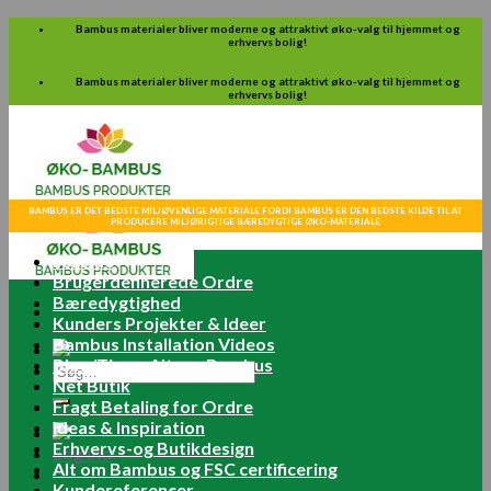
Skip
Bambus materialer bliver moderne og attraktivt øko-valg til hjemmet og
erhvervs bolig!
to
content
Bambus materialer bliver moderne og attraktivt øko-valg til hjemmet og
erhvervs bolig!
BAMBUS ER DET BEDSTE MILJØVENLIGE MATERIALE FORDI BAMBUS ER DEN BEDSTE KILDE TIL AT
PRODUCERE MILJØRIGTIGE BÆREDYGTIGE ØKO-MATERIALE
Forside
Brugerdefinerede Ordre
Bæredygtighed
Kunders Projekter & Ideer
Bambus Installation Videos
Blog/Tips – Alt om Bambus
Søg
Net Butik
efter:
Fragt Betaling for Ordre
Ideas & Inspiration
Erhvervs-og Butikdesign
Log ind
Alt om Bambus og FSC certificering
Kundereferencer