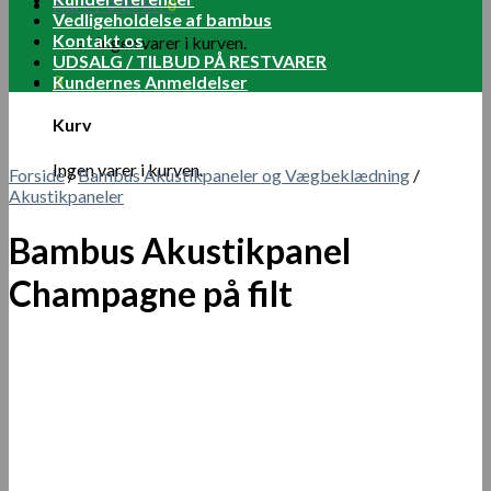
Kurv /
0.00
kr.
0
Vedligeholdelse af bambus
Kontakt os
Ingen varer i kurven.
UDSALG / TILBUD PÅ RESTVARER
0
Kundernes Anmeldelser
Kurv
Ingen varer i kurven.
Forside
/
Bambus Akustikpaneler og Vægbeklædning
/
Akustikpaneler
Bambus Akustikpanel
Champagne på filt