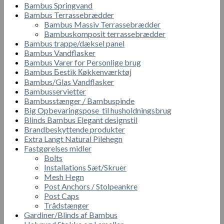
Bambus Springvand
Bambus Terrassebrædder
Bambus Massiv Terrassebrædder
Bambuskomposit terrassebrædder
Bambus trappe/dæksel panel
Bambus Vandflasker
Bambus Varer for Personlige brug
Bambus Бestik Кøkkenværktøj
Bambus/Glas Vandflasker
Bambusservietter
Bambusstænger / Bambuspinde
Big Opbevaringspose til husholdningsbrug
Blinds Bambus Elegant designstil
Brandbeskyttende produkter
Extra Langt Natural Pilehegn
Fastgørelses midler
Bolts
Installations Sæt/Skruer
Mesh Hegn
Post Anchors / Stolpeankre
Post Caps
Trådstænger
Gardiner/Blinds af Bambus