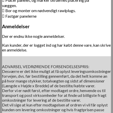
 Placer panelet, og marker skruernes placering på
væggen.
 Bor og monter om nødvendigt rawlplugs.
 Fastgør panelerne
Anmeldelser
Der er endnu ikke nogle anmeldelser.
Kun kunder, der er logget ind og har købt denne vare, kan skrive
en anmeldelse.
ADVARSEL VEDRØRENDE FORSENDELSESPRIS:
Desværre er det ikke muligt at få oplyst leveringsomkostninger
forvejen, dvs. før bestilling gennemført, da det helt komme an
på hvor mange stykker, totalvægten og sidst af dimensioner
(Længde x Højde x Bredde) af de bestilte/købte varer.
Derfor vi er nødt først, efter modtaget ordre, henvende os til
transport og post virksomheder for at finde ud billigste fragt
omkostninger for levering af de bestilte varer.
Det vil sige at kun efter modtagelsen af ordren vi vil får oplyst
kunden om levering omkostninger og hvis fragtprisen passe