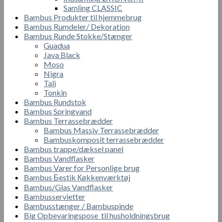
Samling CLASSIC
Bambus Produkter til hjemmebrug
Bambus Rumdeler/ Dekoration
Bambus Runde Stokke/Stænger
Guadua
Java Black
Moso
Nigra
Tali
Tonkin
Bambus Rundstok
Bambus Springvand
Bambus Terrassebrædder
Bambus Massiv Terrassebrædder
Bambuskomposit terrassebrædder
Bambus trappe/dæksel panel
Bambus Vandflasker
Bambus Varer for Personlige brug
Bambus Бestik Кøkkenværktøj
Bambus/Glas Vandflasker
Bambusservietter
Bambusstænger / Bambuspinde
Big Opbevaringspose til husholdningsbrug