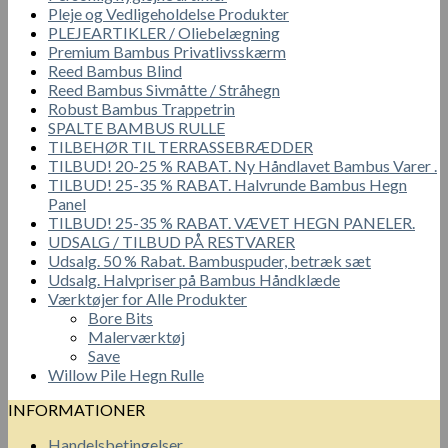
Pleje og Vedligeholdelse Produkter
PLEJEARTIKLER / Oliebelægning
Premium Bambus Privatlivsskærm
Reed Bambus Blind
Reed Bambus Sivmåtte / Stråhegn
Robust Bambus Trappetrin
SPALTE BAMBUS RULLE
TILBEHØR TIL TERRASSEBRÆDDER
TILBUD! 20-25 % RABAT. Ny Håndlavet Bambus Varer .
TILBUD! 25-35 % RABAT. Halvrunde Bambus Hegn
Panel
TILBUD! 25-35 % RABAT. VÆVET HEGN PANELER.
UDSALG / TILBUD PÅ RESTVARER
Udsalg. 50 % Rabat. Bambuspuder, betræk sæt
Udsalg. Halvpriser på Bambus Håndklæde
Værktøjer for Alle Produkter
Bore Bits
Malerværktøj
Save
Willow Pile Hegn Rulle
INFORMATIONER
Handelsbetingelser