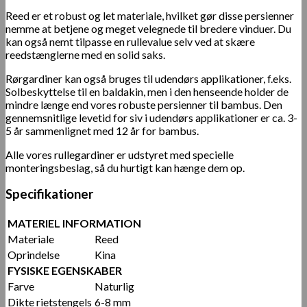
Reed er et robust og let materiale, hvilket gør disse persienner
nemme at betjene og meget velegnede til bredere vinduer. Du
kan også nemt tilpasse en rullevalue selv ved at skære
reedstænglerne med en solid saks.
Rørgardiner kan også bruges til udendørs applikationer, f.eks.
Solbeskyttelse til en baldakin, men i den henseende holder de
mindre længe end vores robuste persienner til bambus. Den
gennemsnitlige levetid for siv i udendørs applikationer er ca. 3-
5 år sammenlignet med 12 år for bambus.
Alle vores rullegardiner er udstyret med specielle
monteringsbeslag, så du hurtigt kan hænge dem op.
Specifikationer
MATERIEL INFORMATION
Materiale
Reed
Oprindelse
Kina
FYSISKE EGENSKABER
Farve
Naturlig
Dikte rietstengels
6-8 mm