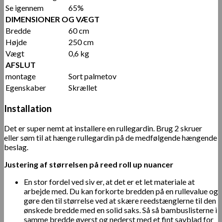
Se igennem
65%
DIMENSIONER OG VÆGT
Bredde
60 cm
Højde
250 cm
Vægt
0,6 kg
AFSLUT
montage
Sort palmetov
Egenskaber
Skrællet
Installation
Det er super nemt at installere en rullegardin. Brug 2 skruer
eller søm til at hænge rullegardin på de medfølgende hængende
beslag.
Justering af størrelsen på reed roll up nuancer
En stor fordel ved siv er, at det er et let materiale at
arbejde med. Du kan forkorte bredden på en rullevalue og
gøre den til størrelse ved at skære reedstænglerne til den
ønskede bredde med en solid saks. Så så bambuslisterne i
samme bredde øverst og nederst med et fint savblad for