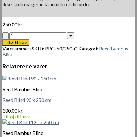
ikke så du må gerne få annulleret din ordre.
250.00
kr.
Reed
Blind
Tilføj til kurv
60
Varenummer (SKU):
RRG-60/250-C
Kategori:
Reed Bambus
x
Blind
250
cm
Relaterede varer
antal
Reed Bambus Blind
Reed Blind 90 x 250 cm
300.00
kr.
Tilføj til kurv
Reed Bambus Blind