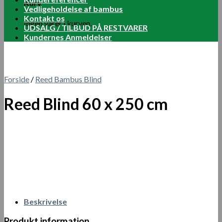
Kurv
Vedligeholdelse af bambus
Kontakt os
Ingen varer i kurven.
UDSALG / TILBUD PÅ RESTVARER
Kundernes Anmeldelser
Forside
/
Reed Bambus Blind
Reed Blind 60 x 250 cm
Beskrivelse
Produkt information