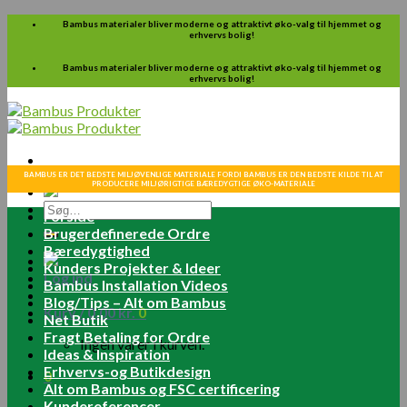
Skip
Bambus materialer bliver moderne og attraktivt øko-valg til hjemmet og
erhvervs bolig!
to
content
Bambus materialer bliver moderne og attraktivt øko-valg til hjemmet og
erhvervs bolig!
BAMBUS ER DET BEDSTE MILJØVENLIGE MATERIALE FORDI BAMBUS ER DEN BEDSTE KILDE TIL AT
PRODUCERE MILJØRIGTIGE BÆREDYGTIGE ØKO-MATERIALE
Søg
Forside
efter:
Brugerdefinerede Ordre
Bæredygtighed
Kunders Projekter & Ideer
Log ind
Bambus Installation Videos
Blog/Tips – Alt om Bambus
Kurv /
0.00
kr.
0
Net Butik
Fragt Betaling for Ordre
Ingen varer i kurven.
Ideas & Inspiration
Erhvervs-og Butikdesign
0
Alt om Bambus og FSC certificering
Kundereferencer