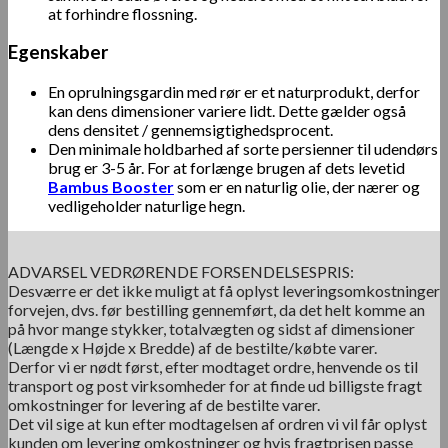
at forhindre flossning.
Egenskaber
En oprulningsgardin med rør er et naturprodukt, derfor
kan dens dimensioner variere lidt. Dette gælder også
dens densitet / gennemsigtighedsprocent.
Den minimale holdbarhed af sorte persienner til udendørs
brug er 3-5 år. For at forlænge brugen af ​​dets levetid
Bambus Booster
som er en naturlig olie, der nærer og
vedligeholder naturlige hegn.
ADVARSEL VEDRØRENDE FORSENDELSESPRIS:
Desværre er det ikke muligt at få oplyst leveringsomkostninger
forvejen, dvs. før bestilling gennemført, da det helt komme an
på hvor mange stykker, totalvægten og sidst af dimensioner
(Længde x Højde x Bredde) af de bestilte/købte varer.
Derfor vi er nødt først, efter modtaget ordre, henvende os til
transport og post virksomheder for at finde ud billigste fragt
omkostninger for levering af de bestilte varer.
Det vil sige at kun efter modtagelsen af ordren vi vil får oplyst
kunden om levering omkostninger og hvis fragtprisen passe