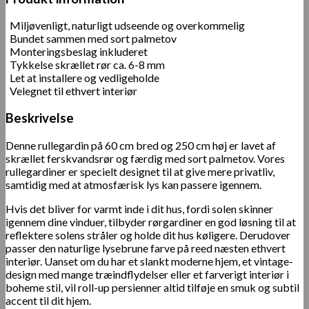
Miljøvenligt, naturligt udseende og overkommelig
Bundet sammen med sort palmetov
Monteringsbeslag inkluderet
Tykkelse skrællet rør ca. 6-8 mm
Let at installere og vedligeholde
Velegnet til ethvert interiør
Beskrivelse
Denne rullegardin på 60 cm bred og 250 cm høj er lavet af
skrællet ferskvandsrør og færdig med sort palmetov. Vores
rullegardiner er specielt designet til at give mere privatliv,
samtidig med at atmosfærisk lys kan passere igennem.
Hvis det bliver for varmt inde i dit hus, fordi solen skinner
igennem dine vinduer, tilbyder rørgardiner en god løsning til at
reflektere solens stråler og holde dit hus køligere. Derudover
passer den naturlige lysebrune farve på reed næsten ethvert
interiør. Uanset om du har et slankt moderne hjem, et vintage-
design med mange træindflydelser eller et farverigt interiør i
boheme stil, vil roll-up persienner altid tilføje en smuk og subtil
accent til dit hjem.