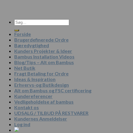
Søg
efter:
Forside
Brugerdefinerede Ordre
Bæredygtighed
Kunders Projekter & Ideer
Bambus Installation Videos
Blog/Tips – Alt om Bambus
Net Butik
Fragt Betaling for Ordre
Ideas & Inspiration
Erhvervs-og Butikdesign
Alt om Bambus og FSC certificering
Kundereferencer
Vedligeholdelse af bambus
Kontakt os
UDSALG / TILBUD PÅ RESTVARER
Kundernes Anmeldelser
Log ind