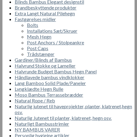
Blinds Bambus Elegant designstil
Brandbeskyttende produkter
Extra Langt Natural Pilehegn
Fastgørelses midler
Bolts
Installations Sæt/Skruer
Mesh Hegn
Post Anchors / Stolpeankre
Post Caps
Trådstænger
Gardiner/Blinds af Bambus
Halvrund Stokke og Lameller
Halvrunde Budget Bambus Hegn Panel
Håndlavede bambus vindklokker
Lang Bamboo Solid Plade/Paneler
Lyngklædte Hegn Rulle
Moso Bambus Terrassebrædder
Natural Rope / Reb
Naturlig jutenet til haveprojekter, planter, klatrenet,hegn
osv.
Naturlig Jutenet til planter, klatrenet, hegn osv.
Naturligt Bambusstrimler
NY BAMBUS VARER
Personlig hygiejne artikler