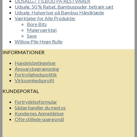
UDSALG / TILBUD PÅ RESTVARER
Udsalg. 50 % Rabat. Bambuspuder, betræk sæt
Udsalg. Halvpriser på Bambus Håndklæde
Værktøjer for Alle Produkter
Bore Bits
Malerværktøj
Save
Willow Pile Hegn Rulle
INFORMATIONER
Handelsbetingelser
Ansvarsbegrænsning
Fortrolighedspolitik
Virksomhedsprofil
KUNDEPORTAL
Fortrydelseformular
Sådan handler du med os
Kundernes Anmeldelser
Ofte stillede spørgsmål