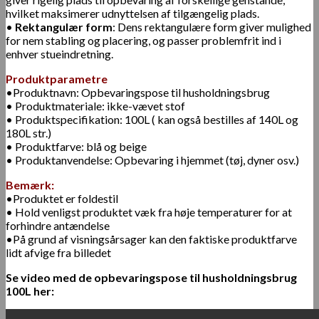
hvilket maksimerer udnyttelsen af ​​tilgængelig plads.
•
Rektangulær form
: Dens rektangulære form giver mulighed
for nem stabling og placering, og passer problemfrit ind i
enhver stueindretning.
Produktparametre
•Produktnavn: Opbevaringspose til husholdningsbrug
• Produktmateriale: ikke-vævet stof
• Produktspecifikation: 100L ( kan også bestilles af 140L og
180L str.)
• Produktfarve: blå og beige
• Produktanvendelse: Opbevaring i hjemmet (tøj, dyner osv.)
Bemærk:
•Produktet er foldestil
• Hold venligst produktet væk fra høje temperaturer for at
forhindre antændelse
•På grund af visningsårsager kan den faktiske produktfarve
lidt afvige fra billedet
Se video med de opbevaringspose til husholdningsbrug
100L her: