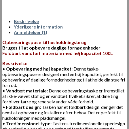
Beskrivelse
Yderligere information
Anmeldelser (1)
Opbevaringspose til husholdningsbrug
Bruges til at opbevare daglige fornødenheder
Foldbart vandtæt materiale med høj kapacitet 100L
Beskrivelse
•
Opbevaring med høj kapacitet:
Denne taske-
opbevaringspose er designet med en høj kapacitet, perfekt til
opbevaring af daglige fornødenheder og til at holde din stue fri
for rod.
•
Vandtæt materiale:
Denne opbevaringstaske er fremstillet
af ikke-vævet stof og er vandtæt, hvilket sikrer, at dine ting
forbliver tørre og rene selv under våde forhold.
•
Foldbart design:
Tasken har et foldbart design, der gør det
nemt at opbevare og installere efter behov. Det er perfekt til
husholdninger med pladsmangel.
•
Tredimensionel type:
Taskens tredimensionelle typedesign
giver rigelig plads til opbevaring af forskellige genstande,