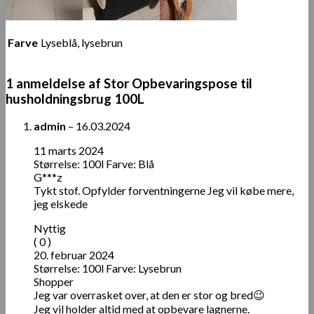
Farve
Lyseblå, lysebrun
1 anmeldelse af
Stor Opbevaringspose til
husholdningsbrug 100L
admin
–
16.03.2024
11 marts 2024
Størrelse: 100l Farve: Blå
G***z
Tykt stof. Opfylder forventningerne Jeg vil købe mere,
jeg elskede
Nyttig
( 0 )
20. februar 2024
Størrelse: 100l Farve: Lysebrun
Shopper
Jeg var overrasket over, at den er stor og bred😉
Jeg vil holder altid med at opbevare lagnerne.