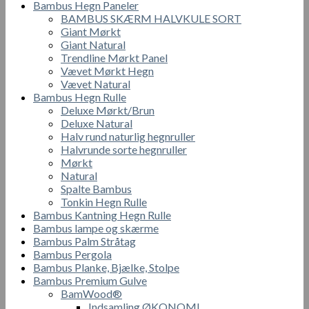
Bambus Hegn Paneler
BAMBUS SKÆRM HALVKULE SORT
Giant Mørkt
Giant Natural
Trendline Mørkt Panel
Vævet Mørkt Hegn
Vævet Natural
Bambus Hegn Rulle
Deluxe Mørkt/Brun
Deluxe Natural
Halv rund naturlig hegnruller
Halvrunde sorte hegnruller
Mørkt
Natural
Spalte Bambus
Tonkin Hegn Rulle
Bambus Kantning Hegn Rulle
Bambus lampe og skærme
Bambus Palm Stråtag
Bambus Pergola
Bambus Planke, Bjælke, Stolpe
Bambus Premium Gulve
BamWood®
Indsamling ØKONOMI