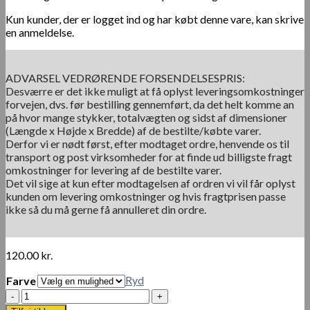
Kun kunder, der er logget ind og har købt denne vare, kan skrive
en anmeldelse.
ADVARSEL VEDRØRENDE FORSENDELSESPRIS:
Desværre er det ikke muligt at få oplyst leveringsomkostninger
forvejen, dvs. før bestilling gennemført, da det helt komme an
på hvor mange stykker, totalvægten og sidst af dimensioner
(Længde x Højde x Bredde) af de bestilte/købte varer.
Derfor vi er nødt først, efter modtaget ordre, henvende os til
transport og post virksomheder for at finde ud billigste fragt
omkostninger for levering af de bestilte varer.
Det vil sige at kun efter modtagelsen af ordren vi vil får oplyst
kunden om levering omkostninger og hvis fragtprisen passe
ikke så du må gerne få annulleret din ordre.
120.00
kr.
Ryd
Farve
Stor
Opbevaringspose