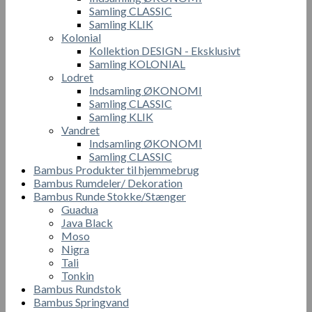
Samling CLASSIC
Samling KLIK
Kolonial
Kollektion DESIGN - Eksklusivt
Samling KOLONIAL
Lodret
Indsamling ØKONOMI
Samling CLASSIC
Samling KLIK
Vandret
Indsamling ØKONOMI
Samling CLASSIC
Bambus Produkter til hjemmebrug
Bambus Rumdeler/ Dekoration
Bambus Runde Stokke/Stænger
Guadua
Java Black
Moso
Nigra
Tali
Tonkin
Bambus Rundstok
Bambus Springvand