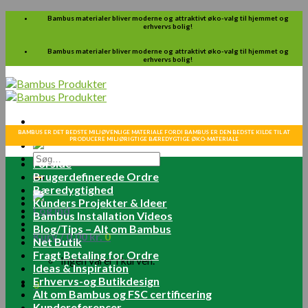
Skip
Bambus materialer bliver moderne og attraktivt øko-valg til hjemmet og
erhvervs bolig!
to
content
Bambus materialer bliver moderne og attraktivt øko-valg til hjemmet og
erhvervs bolig!
BAMBUS ER DET BEDSTE MILJØVENLIGE MATERIALE FORDI BAMBUS ER DEN BEDSTE KILDE TIL AT
PRODUCERE MILJØRIGTIGE BÆREDYGTIGE ØKO-MATERIALE
Søg
Forside
efter:
Brugerdefinerede Ordre
Bæredygtighed
Kunders Projekter & Ideer
Log ind
Bambus Installation Videos
Blog/Tips – Alt om Bambus
Kurv /
0.00
kr.
0
Net Butik
Fragt Betaling for Ordre
Ingen varer i kurven.
Ideas & Inspiration
Erhvervs-og Butikdesign
0
Alt om Bambus og FSC certificering
Kundereferencer