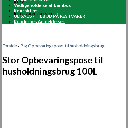
Kurv
Vedligeholdelse af bambus
Kontakt os
Ingen varer i kurven.
UDSALG / TILBUD PÅ RESTVARER
Kundernes Anmeldelser
Forside
/
Big Opbevaringspose til husholdningsbrug
Stor Opbevaringspose til
husholdningsbrug 100L