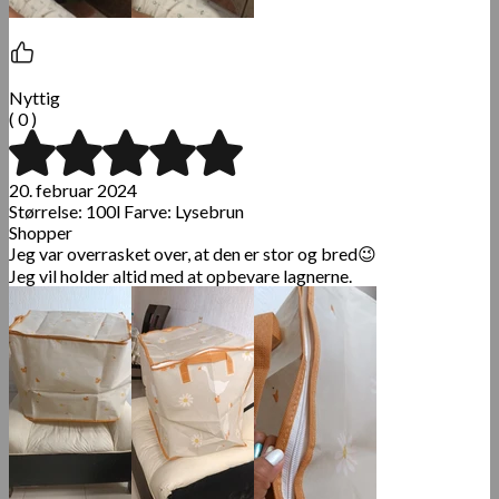
Nyttig
( 0 )
20. februar 2024
Størrelse: 100l Farve: Lysebrun
Shopper
Jeg var overrasket over, at den er stor og bred😉
J
eg vil holder altid med at opbevare lagnerne.