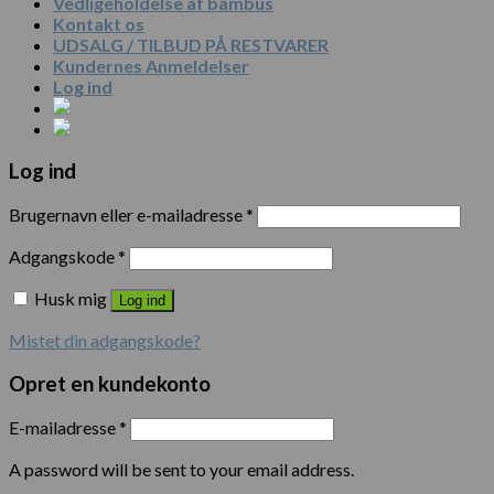
Vedligeholdelse af bambus
Kontakt os
UDSALG / TILBUD PÅ RESTVARER
Kundernes Anmeldelser
Log ind
Log ind
Brugernavn eller e-mailadresse
*
Adgangskode
*
Husk mig
Log ind
Mistet din adgangskode?
Opret en kundekonto
E-mailadresse
*
A password will be sent to your email address.