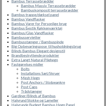
Bambus Terrassebrædder
Bambus Massiv Terrassebrædder
Bambuskomposit terrassebrædder
Bambus trappe/dæksel panel
Bambus Vandflasker
Bambus Varer for Personlige brug
Bambus Бestik Кøkkenværktøj
Bambus/Glas Vandflasker
Bambusservietter
Bambusstænger / Bambuspinde
Big Opbevaringspose til husholdningsbrug
Blinds Bambus Elegant designstil
Brandbeskyttende produkter
Extra Langt Natural Pilehegn
Fastgørelses midler
Bolts
Installations Sæt/Skruer
Mesh Hegn
Post Anchors / Stolpeankre
Post Caps
Trådstænger
Gardiner/Blinds af Bambus
Halvrund Stokke og Lameller
Halvrunde Budget Bambus Hegn Panel