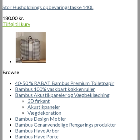
Stor Husholdnings opbevaringstaske 140L
180.00
kr.
Tilføj til kurv
Browse
40-50 % RABAT Bambus Premium Toiletpapir
Bambus 100% vaskbart køkkenruller
Bambus Akustikpaneler og Vægbeklædning
3D firkant
Akustikpaneler
Vægdekoration
Bambus Design Møbler
Bambus Genanvendelige Rengørings produkter
Bambus Have Arbor
Bambus Have Porte