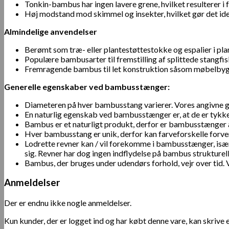
Tonkin-bambus har ingen lavere grene, hvilket resulterer i
Høj modstand mod skimmel og insekter, hvilket gør det idee
Almindelige anvendelser
Berømt som træ- eller plantestøttestokke og espalier i plan
Populære bambusarter til fremstilling af splittede stangfi
Fremragende bambus til let konstruktion såsom møbelby
Generelle egenskaber ved bambusstænger:
Diameteren på hver bambusstang varierer. Vores angivne ge
En naturlig egenskab ved bambusstænger er, at de er tykk
Bambus er et naturligt produkt, derfor er bambusstænger a
Hver bambusstang er unik, derfor kan farveforskelle forve
Lodrette revner kan / vil forekomme i bambusstænger, isæ
sig. Revner har dog ingen indflydelse på bambus strukturelle
Bambus, der bruges under udendørs forhold, vejr over tid.
Anmeldelser
Der er endnu ikke nogle anmeldelser.
Kun kunder, der er logget ind og har købt denne vare, kan skrive 