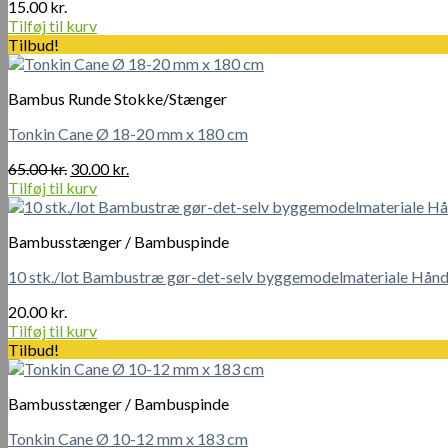
15.00
kr.
Tilføj til kurv
Tilbud!
Bambus Runde Stokke/Stænger
Tonkin Cane Ø 18-20 mm x 180 cm
Den
Den
65.00
kr.
30.00
kr.
oprindelige
aktuelle
Tilføj til kurv
pris
pris
var:
er:
Bambusstænger / Bambuspinde
65.00 kr..
30.00 kr..
10 stk./lot Bambustræ gør-det-selv byggemodelmateriale Hånd
20.00
kr.
Tilføj til kurv
Tilbud!
Bambusstænger / Bambuspinde
Tonkin Cane Ø 10-12 mm x 183 cm