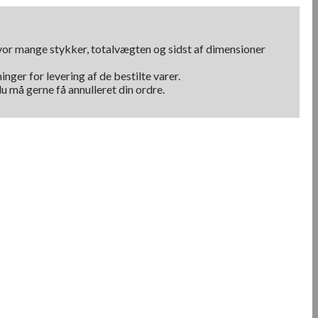
hvor mange stykker, totalvægten og sidst af dimensioner
nger for levering af de bestilte varer.
u må gerne få annulleret din ordre.