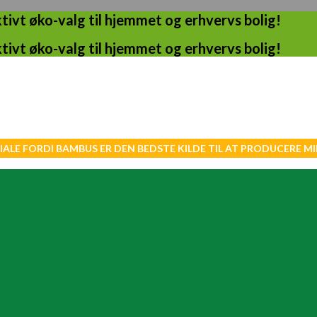
ivt øko-valg til hjemmet og erhvervs bolig!
ivt øko-valg til hjemmet og erhvervs bolig!
IALE FORDI BAMBUS ER DEN BEDSTE KILDE TIL AT PRODUCERE 