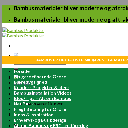
Skip
Bambus materialer bliver moderne og attrakt
to
content
Bambus materialer bliver moderne og attrakt
BAMBUS ER DET BEDSTE MILJØVENLIGE MATER
Søg
efter:
Forside
Brugerdefinerede Ordre
Bæredygtighed
Log ind
Kunders Projekter & Ideer
Bambus Installation Videos
Kurv /
0.00
kr.
0
Blog/Tips – Alt om Bambus
Net Butik
Ingen varer i kurven.
Fragt Betaling for Ordre
0
Ideas & Inspiration
Erhvervs-og Butikdesign
Kurv
Alt om Bambus og FSC certificering