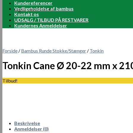
Kundereferencer
Vedligeholdelse af bambus
Ingen varer i kurven.
Kontakt os
UDSALG / TILBUD PÅ RESTVARER
Kundernes Anmeldelser
Forside
/
Bambus Runde Stokke/Stænger
/
Tonkin
Tonkin Cane Ø 20-22 mm x 21
Tilbud!
Beskrivelse
Anmeldelser (0)