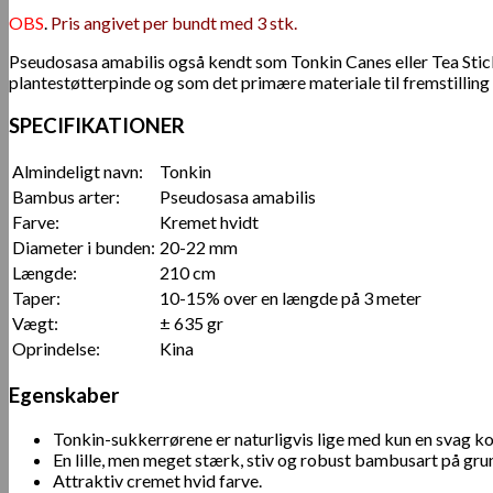
OBS
.
Pris angivet per bundt med 3 stk.
Pseudosasa amabilis også kendt som Tonkin Canes eller Tea Stic
plantestøtterpinde og som det primære materiale til fremstilling
SPECIFIKATIONER
Almindeligt navn:
Tonkin
Bambus arter:
Pseudosasa amabilis
Farve:
Kremet hvidt
Diameter i bunden:
20-22 mm
Længde:
210 cm
Taper:
10-15% over en længde på 3 meter
Vægt:
± 635 gr
Oprindelse:
Kina
Egenskaber
Tonkin-sukkerrørene er naturligvis lige med kun en svag ko
En lille, men meget stærk, stiv og robust bambusart på gr
Attraktiv cremet hvid farve.