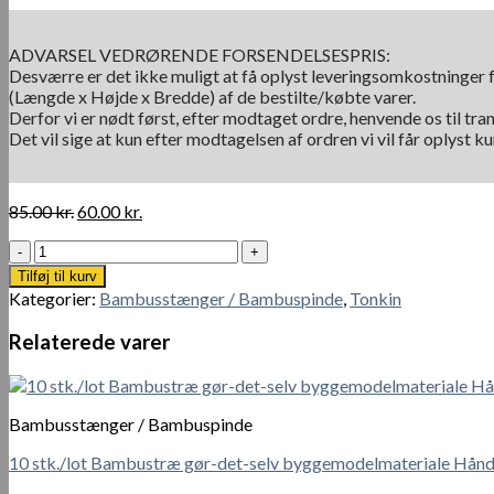
ADVARSEL VEDRØRENDE FORSENDELSESPRIS:
Desværre er det ikke muligt at få oplyst leveringsomkostninger f
(Længde x Højde x Bredde) af de bestilte/købte varer.
Derfor vi er nødt først, efter modtaget ordre, henvende os til tra
Det vil sige at kun efter modtagelsen af ordren vi vil får oplyst 
Den
Den
85.00
kr.
60.00
kr.
oprindelige
aktuelle
Tonkin
pris
pris
Cane
var:
er:
Tilføj til kurv
Ø
85.00 kr..
60.00 kr..
Kategorier:
Bambusstænger / Bambuspinde
,
Tonkin
20-
22
Relaterede varer
mm
x
210
cm
Bambusstænger / Bambuspinde
antal
10 stk./lot Bambustræ gør-det-selv byggemodelmateriale Hånd