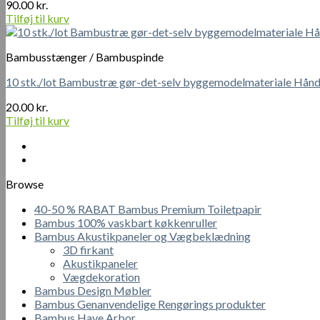
90.00
kr.
Tilføj til kurv
Bambusstænger / Bambuspinde
10 stk./lot Bambustræ gør-det-selv byggemodelmateriale Hånd
20.00
kr.
Tilføj til kurv
Browse
40-50 % RABAT Bambus Premium Toiletpapir
Bambus 100% vaskbart køkkenruller
Bambus Akustikpaneler og Vægbeklædning
3D firkant
Akustikpaneler
Vægdekoration
Bambus Design Møbler
Bambus Genanvendelige Rengørings produkter
Bambus Have Arbor