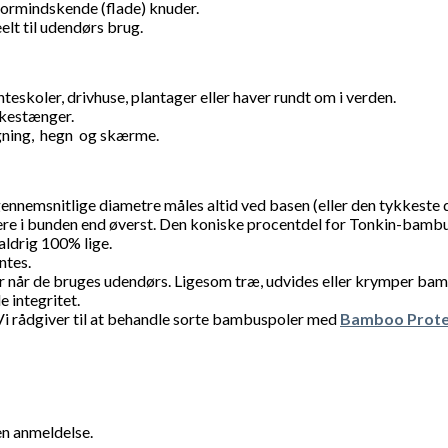
 formindskende (flade) knuder.
lt til udendørs brug.
teskoler, drivhuse, plantager eller haver rundt om i verden.
skestænger.
gning, hegn og skærme.
nnemsnitlige diametre måles altid ved basen (eller den tykkeste 
ere i bunden end øverst. Den koniske procentdel for Tonkin-bambu
ldrig 100% lige.
ntes.
r når de bruges udendørs. Ligesom træ, udvides eller krymper bam
 integritet.
 Vi rådgiver til at behandle sorte bambuspoler med
Bamboo Prote
en anmeldelse.