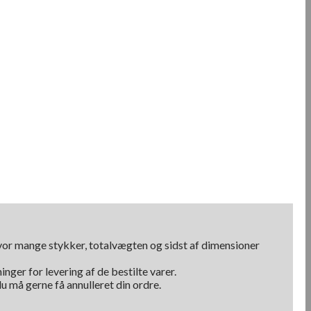
hvor mange stykker, totalvægten og sidst af dimensioner
nger for levering af de bestilte varer.
u må gerne få annulleret din ordre.