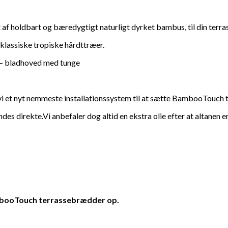
f holdbart og bæredygtigt naturligt dyrket bambus, til din terra
assiske tropiske hårdttræer.
e – bladhoved med tunge
 vi et nyt nemmeste installationssystem til at sætte BambooTouch
es direkte.Vi anbefaler dog altid en ekstra olie efter at altanen er
ambooTouch terrassebrædder op.