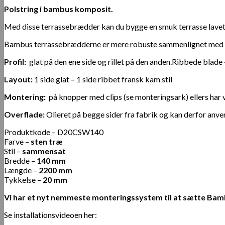
Polstring i bambus komposit.
Med disse terrassebrædder kan du bygge en smuk terrasse lavet a
Bambus terrassebrædderne er mere robuste sammenlignet med kl
Profil:
glat på den ene side og rillet på den anden.Ribbede blad
Layout:
1 side glat – 1 side ribbet fransk kam stil
Montering:
på knopper med clips (se monteringsark) ellers har
Overflade:
Olieret på begge sider fra fabrik og kan derfor anvend
Produktkode – D20CSW140
Farve –
sten træ
Stil –
sammensat
Bredde –
140 mm
Længde –
2200 mm
Tykkelse –
20 mm
Vi har et nyt nemmeste monteringssystem til at sætte B
Se installationsvideoen her: