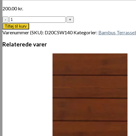
200.00
kr.
Udendørs
komposit
Tilføj til kurv
stentræ
Varenummer (SKU):
D20CSW140
Kategorier:
Bambus Terrasse
antal
Relaterede varer