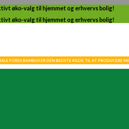
ivt øko-valg til hjemmet og erhvervs bolig!
ivt øko-valg til hjemmet og erhvervs bolig!
IALE FORDI BAMBUS ER DEN BEDSTE KILDE TIL AT PRODUCERE 