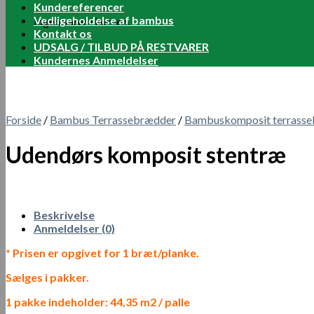
Kundereferencer
Vedligeholdelse af bambus
Ingen varer i kurven.
Kontakt os
UDSALG / TILBUD PÅ RESTVARER
Kundernes Anmeldelser
Forside
/
Bambus Terrassebrædder
/
Bambuskomposit terrass
Udendørs komposit stentræ
Beskrivelse
Anmeldelser (0)
* Prisen er opgivet for 1 bræt/planke.
Sælges i pakker.
1 pakke indeholder: 44,35 m2 / palle