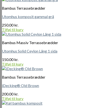
Bambus Terrassebrædder
Utomhus komposit gammal grå
250.00
kr.
Tilføj til kurv
Bambus Massiv Terrassebrædder
Utomhus Solid Ceylon Lång 1 sida
150.00
kr.
Tilføj til kurv
Bambus Terrassebrædder
iDecking® Old Brown
200.00
kr.
Tilføj til kurv