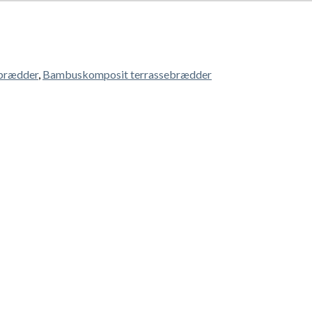
brædder
,
Bambuskomposit terrassebrædder