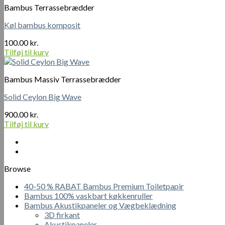
Bambus Terrassebrædder
Køl bambus komposit
100.00
kr.
Tilføj til kurv
Bambus Massiv Terrassebrædder
Solid Ceylon Big Wave
900.00
kr.
Tilføj til kurv
Browse
40-50 % RABAT Bambus Premium Toiletpapir
Bambus 100% vaskbart køkkenruller
Bambus Akustikpaneler og Vægbeklædning
3D firkant
Akustikpaneler