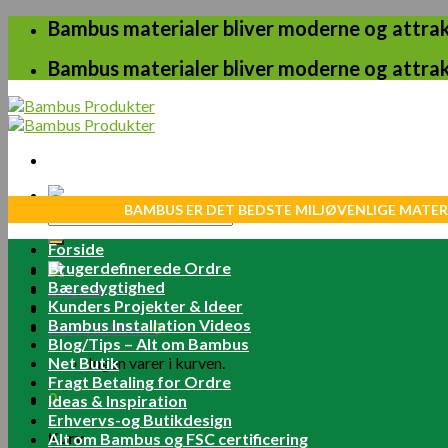
Skip
Bambus materialer bliver moderne og attrakt
to
content
Bambus materialer bliver moderne og attrakt
BAMBUS ER DET BEDSTE MILJØVENLIGE MATER
Søg
efter:
Forside
Brugerdefinerede Ordre
Bæredygtighed
Log ind
Kunders Projekter & Ideer
Bambus Installation Videos
Kurv /
0.00
kr.
0
Blog/Tips – Alt om Bambus
Net Butik
Ingen varer i kurven.
Fragt Betaling for Ordre
0
Ideas & Inspiration
Erhvervs-og Butikdesign
Kurv
Alt om Bambus og FSC certificering