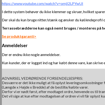
https://www.youtube.com/watch?v=omjI2LPYwUI
I dette system behøver du ikke klemmer og skruer, hvilket sparer
Der skal du kun bruge nitter/stænk og ønsker du køl/endeprofil
Terrassebrædderne kan også nemt bruges / monteres på he
Se produktgaranti>
Anmeldelser
Der er endnu ikke nogle anmeldelser.
Kun kunder, der er logget ind og har købt denne vare, kan skrive 
ADVARSEL VEDRØRENDE FORSENDELSESPRIS:
Desværre er det ikke muligt at få oplyst leveringsomkostninger f
(Længde x Højde x Bredde) af de bestilte/købte varer.
Derfor vi er nødt først, efter modtaget ordre, henvende os til tra
Det vil sige at kun efter modtagelsen af ordren vi vil får oplyst 