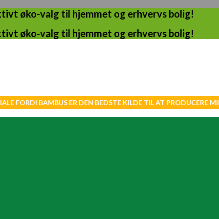
ivt øko-valg til hjemmet og erhvervs bolig!
ivt øko-valg til hjemmet og erhvervs bolig!
IALE FORDI BAMBUS ER DEN BEDSTE KILDE TIL AT PRODUCERE 