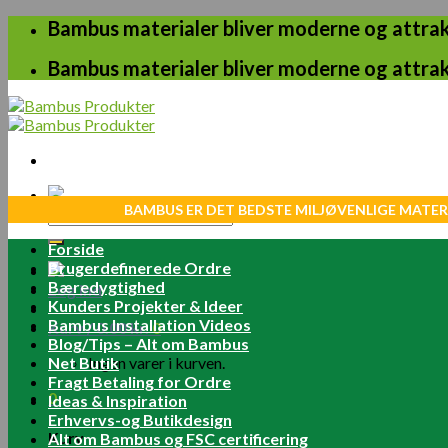
Skip
Bambus materialer bliver moderne og attrakt
to
content
Bambus materialer bliver moderne og attrakt
BAMBUS ER DET BEDSTE MILJØVENLIGE MATER
Søg
efter:
Forside
Brugerdefinerede Ordre
Bæredygtighed
Log ind
Kunders Projekter & Ideer
Bambus Installation Videos
Kurv /
0.00
kr.
0
Blog/Tips – Alt om Bambus
Net Butik
Ingen varer i kurven.
Fragt Betaling for Ordre
0
Ideas & Inspiration
Erhvervs-og Butikdesign
Kurv
Alt om Bambus og FSC certificering