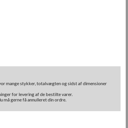
hvor mange stykker, totalvægten og sidst af dimensioner
nger for levering af de bestilte varer.
u må gerne få annulleret din ordre.