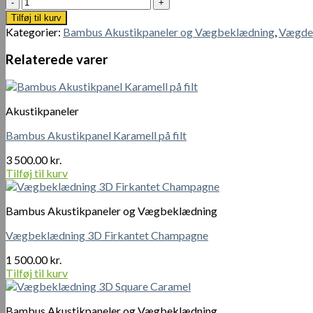
Vægbeklædning
3D
Tilføj til kurv
Caramel
Kategorier:
Bambus Akustikpaneler og Vægbeklædning
,
Vægde
antal
Relaterede varer
Akustikpaneler
Bambus Akustikpanel Karamell på filt
3 500.00
kr.
Tilføj til kurv
Bambus Akustikpaneler og Vægbeklædning
Vægbeklædning 3D Firkantet Champagne
1 500.00
kr.
Tilføj til kurv
Bambus Akustikpaneler og Vægbeklædning