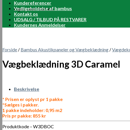
Kundereferencer
Vedligeholdelse af bambus
Ingen varer i kurven.
Kontakt os
UDSALG / TILBUD PÅ RESTVARER
Kundernes Anmeldelser
Forside
/
Bambus Akustikpaneler og Vægbeklædning
/
Vægdeko
Vægbeklædning 3D Caramel
Beskrivelse
* Prisen er oplyst pr 1 pakke
*Sælges i pakker.
1 pakke indeholder: 0,95 m2
Pris pr pakke: 855 kr
Produktkode – W3DBOC