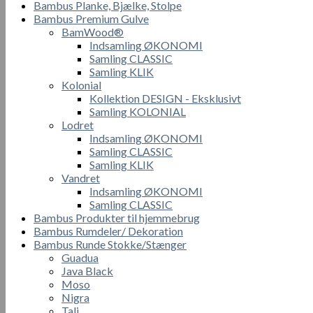
Bambus Planke, Bjælke, Stolpe
Bambus Premium Gulve
BamWood®
Indsamling ØKONOMI
Samling CLASSIC
Samling KLIK
Kolonial
Kollektion DESIGN - Eksklusivt
Samling KOLONIAL
Lodret
Indsamling ØKONOMI
Samling CLASSIC
Samling KLIK
Vandret
Indsamling ØKONOMI
Samling CLASSIC
Bambus Produkter til hjemmebrug
Bambus Rumdeler/ Dekoration
Bambus Runde Stokke/Stænger
Guadua
Java Black
Moso
Nigra
Tali