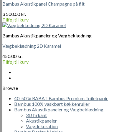
Bambus Akustikpanel Champagne på filt
3 500.00
kr.
Tilføj til kurv
Bambus Akustikpaneler og Vægbeklædning
Vægbeklædning 2D Karamel
450.00
kr.
Tilføj til kurv
Browse
40-50 % RABAT Bambus Premium Toiletpapir
Bambus 100% vaskbart køkkenruller
Bambus Akustikpaneler og Vægbeklædning
3D firkant
Akustikpaneler
Vægdekoration
Bambus Design Møbler