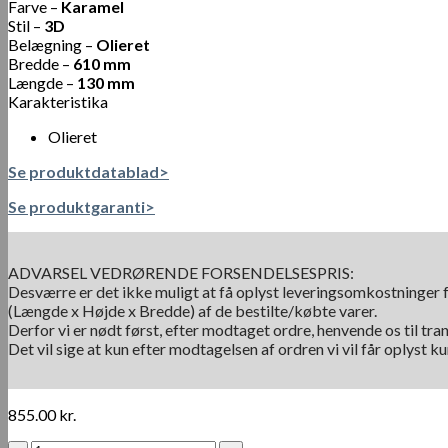
Farve –
Karamel
Stil –
3D
Belægning –
Olieret
Bredde –
610 mm
Længde –
130 mm
Karakteristika
Olieret
Se produktdatablad>
Se produktgaranti>
ADVARSEL VEDRØRENDE FORSENDELSESPRIS:
Desværre er det ikke muligt at få oplyst leveringsomkostninger f
(Længde x Højde x Bredde) af de bestilte/købte varer.
Derfor vi er nødt først, efter modtaget ordre, henvende os til tra
Det vil sige at kun efter modtagelsen af ordren vi vil får oplyst 
855.00
kr.