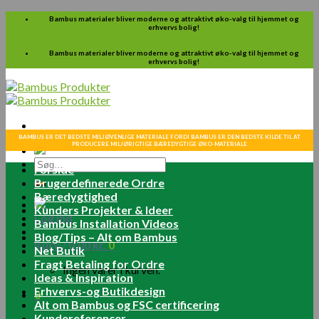
Skip
Bambus materialer bliver moderne og attraktivt øko-valg til hjemmet og
erhvervs bolig!
to
content
Bambus materialer bliver moderne og attraktivt øko-valg til hjemmet og
erhvervs bolig!
BAMBUS ER DET BEDSTE MILJØVENLIGE MATERIALE FORDI BAMBUS ER DEN BEDSTE KILDE TIL AT
PRODUCERE MILJØRIGTIGE BÆREDYGTIGE ØKO-MATERIALE
Søg
Forside
efter:
Brugerdefinerede Ordre
Bæredygtighed
Kunders Projekter & Ideer
Log ind
Bambus Installation Videos
Blog/Tips – Alt om Bambus
Kurv /
0.00
kr.
0
Net Butik
Fragt Betaling for Ordre
Ingen varer i kurven.
Ideas & Inspiration
Erhvervs-og Butikdesign
0
Alt om Bambus og FSC certificering
Kundereferencer