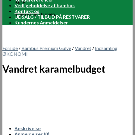
Kurv
Vedligeholdelse af bambus
Kontakt os
Ingen varer i kurven.
UDSALG / TILBUD PÅ RESTVARER
Kundernes Anmeldelser
Forside
/
Bambus Premium Gulve
/
Vandret
/
Indsamling
ØKONOMI
Vandret karamelbudget
Beskrivelse
Anmeldelser (0)