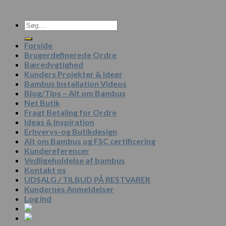
Søg
efter:
Forside
Brugerdefinerede Ordre
Bæredygtighed
Kunders Projekter & Ideer
Bambus Installation Videos
Blog/Tips – Alt om Bambus
Net Butik
Fragt Betaling for Ordre
Ideas & Inspiration
Erhvervs-og Butikdesign
Alt om Bambus og FSC certificering
Kundereferencer
Vedligeholdelse af bambus
Kontakt os
UDSALG / TILBUD PÅ RESTVARER
Kundernes Anmeldelser
Log ind