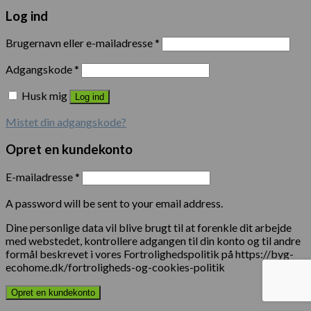
Log ind
Brugernavn eller e-mailadresse
*
Adgangskode
*
Husk mig
Log ind
Mistet din adgangskode?
Opret en kundekonto
E-mailadresse
*
A password will be sent to your email address.
Dine personlige data vil blive brugt til at forenkle dit arbejde
med webstedet, kontrollere adgangen til din konto og til andre
formål beskrevet i vores Fortrolighedspolitik på https://byg-
ecohome.dk/fortroligheds-og-cookies-politik
Opret en kundekonto