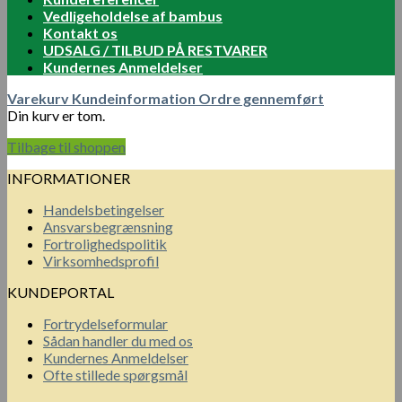
Vedligeholdelse af bambus
Kontakt os
UDSALG / TILBUD PÅ RESTVARER
Kundernes Anmeldelser
Varekurv
Kundeinformation
Ordre gennemført
Din kurv er tom.
Tilbage til shoppen
INFORMATIONER
Handelsbetingelser
Ansvarsbegrænsning
Fortrolighedspolitik
Virksomhedsprofil
KUNDEPORTAL
Fortrydelseformular
Sådan handler du med os
Kundernes Anmeldelser
Ofte stillede spørgsmål