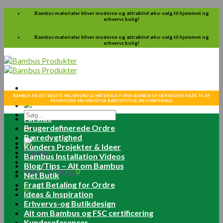
Skip
Bambus materialer bliver moderne og attraktivt øko-valg til hjemmet og
erhvervs bolig!
to
content
Bambus materialer bliver moderne og attraktivt øko-valg til hjemmet og
erhvervs bolig!
BAMBUS ER DET BEDSTE MILJØVENLIGE MATERIALE FORDI BAMBUS ER DEN BEDSTE KILDE TIL AT
PRODUCERE MILJØRIGTIGE BÆREDYGTIGE ØKO-MATERIALE
Søg
Forside
efter:
Brugerdefinerede Ordre
Bæredygtighed
Kunders Projekter & Ideer
Log ind
Bambus Installation Videos
Blog/Tips – Alt om Bambus
Kurv /
0.00
kr.
0
Net Butik
Fragt Betaling for Ordre
0
Ideas & Inspiration
Erhvervs-og Butikdesign
Alt om Bambus og FSC certificering
Kundereferencer