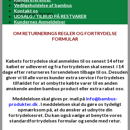
Kurv
Vedligeholdelse af bambus
Kontakt os
Ingen varer i kurven.
UDSALG / TILBUD PÅ RESTVARER
Kundernes Anmeldelser
OM RETURNERINGS REGLER OG FORTRYDELSE
FORMULAR
Købets fortrydelse skal anmeldes til os senest 14 efter
købet er udleveret og fra fortrydelsen skal senest i 14
dage efter returneres forsendelsen tilbage til os. Desuden
giver vi til alle vores kunder extra service i fortrydelses
tilfældet for at ombytte købte varer til en anden
ønskende anden bambus product eller extra rabat osv.
Meddelelsen skal gives pr. mail på
info@bambus-
produkter.dk
. I meddelelsen skal du gøre os tydeligt
opmærksom på, at du ønsker at udnytte din
fortrydelsesret. Du kan også vælge at benytte vores
standardfortrydelses formular og sende med retur.