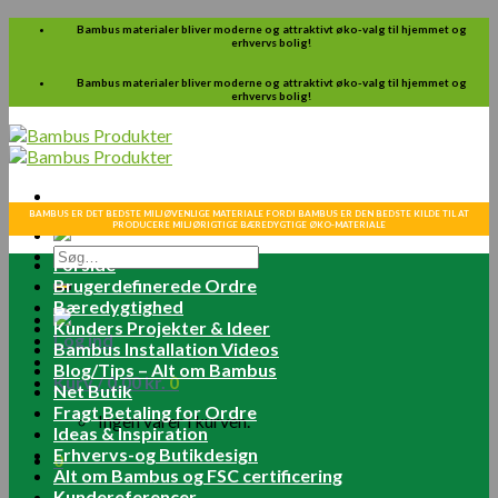
Skip
Bambus materialer bliver moderne og attraktivt øko-valg til hjemmet og
erhvervs bolig!
to
content
Bambus materialer bliver moderne og attraktivt øko-valg til hjemmet og
erhvervs bolig!
BAMBUS ER DET BEDSTE MILJØVENLIGE MATERIALE FORDI BAMBUS ER DEN BEDSTE KILDE TIL AT
PRODUCERE MILJØRIGTIGE BÆREDYGTIGE ØKO-MATERIALE
Søg
Forside
efter:
Brugerdefinerede Ordre
Bæredygtighed
Kunders Projekter & Ideer
Log ind
Bambus Installation Videos
Blog/Tips – Alt om Bambus
Kurv /
0.00
kr.
0
Net Butik
Fragt Betaling for Ordre
Ingen varer i kurven.
Ideas & Inspiration
Erhvervs-og Butikdesign
0
Alt om Bambus og FSC certificering
Kundereferencer