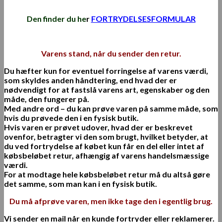
Den finder du he
r
FORTRYDELSESFORMULAR
Varens stand, når du sender den retur.
Du hæfter kun for eventuel forringelse af varens værdi,
som skyldes anden håndtering, end hvad der er
nødvendigt for at fastslå varens art, egenskaber og den
måde, den fungerer på.
Med andre ord – du kan prøve varen på samme måde, som
hvis du prøvede den i en fysisk butik.
Hvis varen er prøvet udover, hvad der er beskrevet
ovenfor, betragter vi den som brugt, hvilket betyder, at
du ved fortrydelse af købet kun får en del eller intet af
købsbeløbet retur, afhængig af varens handelsmæssige
værdi.
For at modtage hele købsbeløbet retur må du altså gøre
det samme, som man kan i en fysisk butik.
Du må afprøve
varen, men ikke tage den i egentlig brug.
Vi sender en mail når en kunde fortryder eller reklamerer.