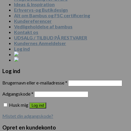
Ideas & Inspiration
Erhvervs-og Butikdesign
Alt om Bambus og FSC certificering
Kundereferencer
Vedligeholdelse af bambus
Kontakt os
UDSALG / TILBUD PÅ RESTVARER
Kundernes Anmeldelser
Log ind
Log ind
Brugernavn eller e-mailadresse
*
Adgangskode
*
Husk mig
Log ind
Mistet din adgangskode?
Opret en kundekonto