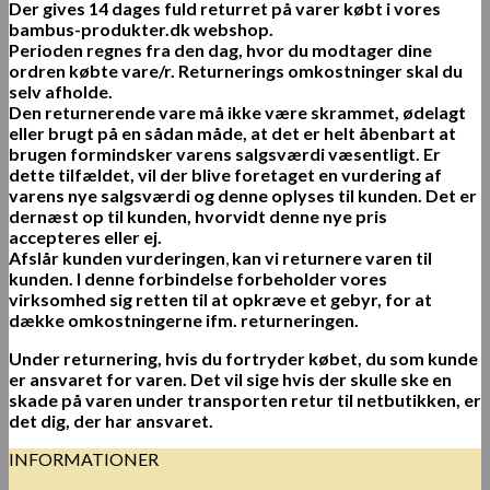
Der gives 14 dages fuld returret på varer købt i vores
bambus-produkter.dk webshop.
Perioden regnes fra den dag, hvor du modtager dine
ordren købte vare/r. Returnerings omkostninger skal du
selv afholde.
Den returnerende vare må ikke være skrammet, ødelagt
eller brugt på en sådan måde, at det er helt åbenbart at
brugen formindsker varens salgsværdi væsentligt. Er
dette tilfældet, vil der blive foretaget en vurdering af
varens nye salgsværdi og denne oplyses til kunden. Det er
dernæst op til kunden, hvorvidt denne nye pris
accepteres eller ej.
Afslår kunden vurderingen
,
kan vi returnere varen til
kunden. I denne forbindelse forbeholder vores
virksomhed sig retten til at opkræve et gebyr, for at
dække omkostningerne ifm. returneringen.
Under returnering, hvis du fortryder købet, du som kunde
er ansvaret for varen. Det vil sige hvis der skulle ske en
skade på varen under transporten retur til netbutikken, er
det dig, der har ansvaret.
INFORMATIONER