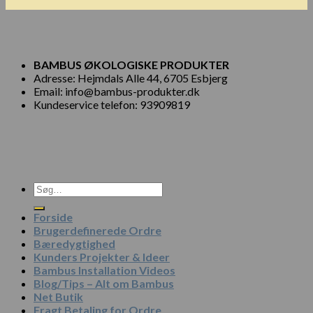
BAMBUS ØKOLOGISKE PRODUKTER
Adresse: Hejmdals Alle 44, 6705 Esbjerg
Email: info@bambus-produkter.dk
Kundeservice telefon: 93909819
Søg
efter:
Forside
Brugerdefinerede Ordre
Bæredygtighed
Kunders Projekter & Ideer
Bambus Installation Videos
Blog/Tips – Alt om Bambus
Net Butik
Fragt Betaling for Ordre