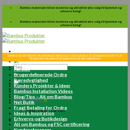
Skip
Bambus materialer bliver moderne og attraktivt øko-valg til hjemmet og
erhvervs bolig!
to
content
Bambus materialer bliver moderne og attraktivt øko-valg til hjemmet og
erhvervs bolig!
BAMBUS ER DET BEDSTE MILJØVENLIGE MATERIALE FORDI BAMBUS ER DEN BEDSTE KILDE TIL AT
PRODUCERE MILJØRIGTIGE BÆREDYGTIGE ØKO-MATERIALE
Søg
Forside
efter:
Brugerdefinerede Ordre
Bæredygtighed
Kunders Projekter & Ideer
Log ind
Bambus Installation Videos
Blog/Tips – Alt om Bambus
Kurv /
0.00
kr.
0
Net Butik
Fragt Betaling for Ordre
Ingen varer i kurven.
Ideas & Inspiration
Erhvervs-og Butikdesign
0
Alt om Bambus og FSC certificering
Kundereferencer