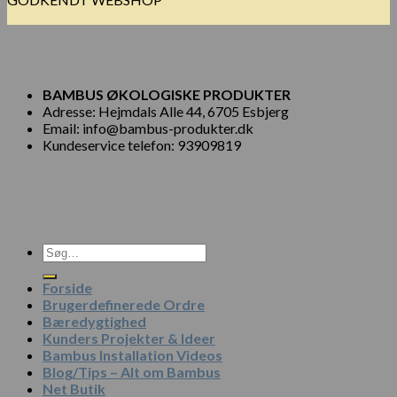
BAMBUS ØKOLOGISKE PRODUKTER
Adresse: Hejmdals Alle 44, 6705 Esbjerg
Email: info@bambus-produkter.dk
Kundeservice telefon: 93909819
Søg
efter:
Forside
Brugerdefinerede Ordre
Bæredygtighed
Kunders Projekter & Ideer
Bambus Installation Videos
Blog/Tips – Alt om Bambus
Net Butik