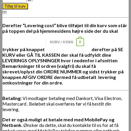
Tilføj til kurv
!!!
Derefter “Levering cost” blive tilføjet til din kurv s
om står
på toppen del på hjemmesidens højre side der du skal
trykker på knappet
derefter på SE
KURV eller GÅ TIL KASSEN der skal få udfyldt dine
LEVERINGS OPLYSNINGER hvor i nedenfor i afsnitten
Bemærkninger til ordren
(valgfri) du skal få
skrevet/oplyst din ORDRE NUMMER og sidst trykker på
knappen AFGIV ORDRE dermed få udbetalt
levering
omkostninger for din ordre.
Betaling:
Vi modtager betaling med Dankort, Visa Electron,
Mastercard . Beløbet skal overføres før vi få
din
bestilt
levering.
Det er også muligt at betale med med MobilePay og
Netbank.
Ønsker du dette, skal du kontakte til os for at få
oplyst vores med MobilePay telefon nummer eller netbank