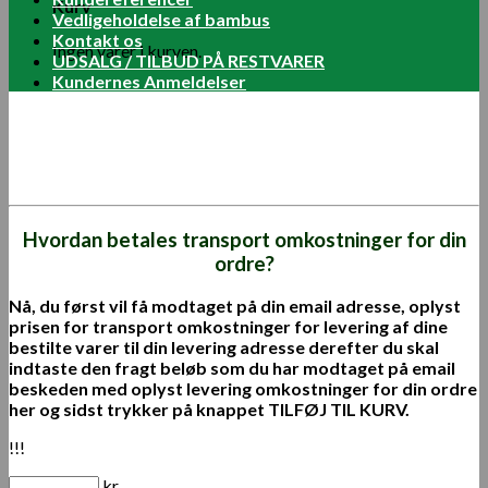
Kurv
Vedligeholdelse af bambus
Kontakt os
Ingen varer i kurven.
UDSALG / TILBUD PÅ RESTVARER
Kundernes Anmeldelser
Hvordan betales transport omkostninger for din
ordre?
Nå, du først vil få modtaget på din email adresse, oplyst
prisen for transport omkostninger for levering af dine
bestilte varer til din levering adresse derefter du skal
indtaste den fragt beløb som du har modtaget på email
beskeden med oplyst levering omkostninger for din ordre
her og sidst trykker på knappet TILFØJ TIL KURV.
!!!
kr.