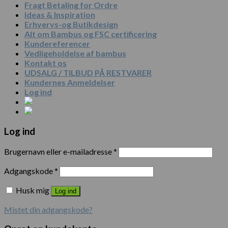
Fragt Betaling for Ordre
Ideas & Inspiration
Erhvervs-og Butikdesign
Alt om Bambus og FSC certificering
Kundereferencer
Vedligeholdelse af bambus
Kontakt os
UDSALG / TILBUD PÅ RESTVARER
Kundernes Anmeldelser
Log ind
Log ind
Brugernavn eller e-mailadresse
*
Adgangskode
*
Husk mig
Log ind
Mistet din adgangskode?