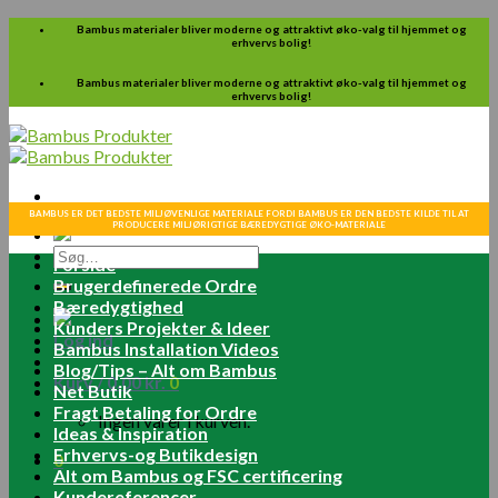
Skip
Bambus materialer bliver moderne og attraktivt øko-valg til hjemmet og
erhvervs bolig!
to
content
Bambus materialer bliver moderne og attraktivt øko-valg til hjemmet og
erhvervs bolig!
BAMBUS ER DET BEDSTE MILJØVENLIGE MATERIALE FORDI BAMBUS ER DEN BEDSTE KILDE TIL AT
PRODUCERE MILJØRIGTIGE BÆREDYGTIGE ØKO-MATERIALE
Søg
Forside
efter:
Brugerdefinerede Ordre
Bæredygtighed
Kunders Projekter & Ideer
Log ind
Bambus Installation Videos
Blog/Tips – Alt om Bambus
Kurv /
0.00
kr.
0
Net Butik
Fragt Betaling for Ordre
Ingen varer i kurven.
Ideas & Inspiration
Erhvervs-og Butikdesign
0
Alt om Bambus og FSC certificering
Kundereferencer