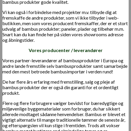
bambus produkter gode kvalitet.
Vi kan også i forbindelse med projekter m.v. tilbyde dig at
fremskaffe de andre produkter, som vi ikke tilbyder i web-
butikken, men som vores producent fremskaffer, der er et stort
udvalg af bambus produkter; paneler, plader og tilbehør m.m.
Snart kan du kan finde her på siden vores showrooms adresse
og åbningstider.
Vores producenter / leverandører
Vores partner-leverandører af bambusprodukter i Europa og
andre lande fremstille selv bambusprodukter samt samarbejde
med den mest betroede bambusimportør i verden rund!
De har flere års erfaring med fremstilling, salg og pleje af
bambus produkter der er også din garanti for et ordentligt
produkt.
Flere og flere forbrugere vælger bevidst for bæredygtige og
miljøvenlige byggematerialer som forbruger, du har sikkert
allerede modtaget sådanne henvendelser. Bambus er blevet et
vigtigt alternativ til mange traditionelle tømmer de seneste år,
og efterspørgslen vil kun stige i fremtiden. Trods alt vokser
bambus meget hurtigere end almindelige træer og er