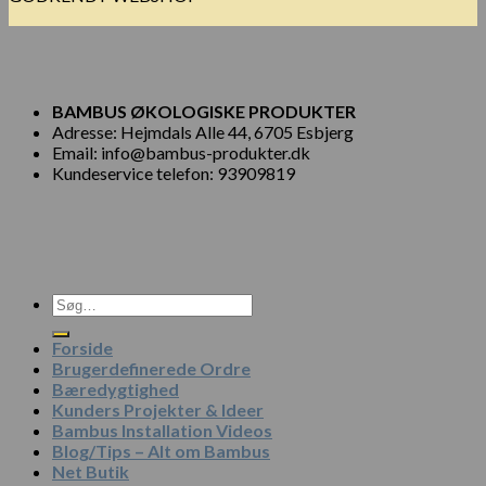
BAMBUS ØKOLOGISKE PRODUKTER
Adresse: Hejmdals Alle 44, 6705 Esbjerg
Email: info@bambus-produkter.dk
Kundeservice telefon: 93909819
Søg
efter:
Forside
Brugerdefinerede Ordre
Bæredygtighed
Kunders Projekter & Ideer
Bambus Installation Videos
Blog/Tips – Alt om Bambus
Net Butik