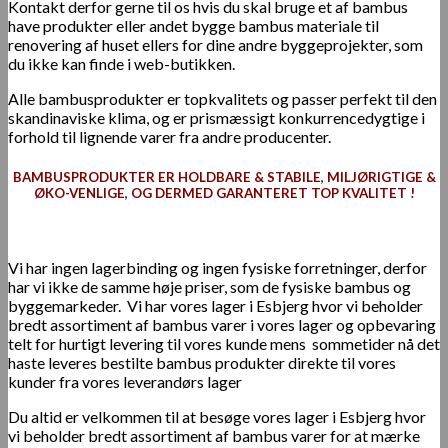
Kontakt derfor gerne til os hvis du skal bruge et af bambus
have produkter eller andet bygge bambus materiale til
renovering af huset ellers for dine andre byggeprojekter, som
du ikke kan finde i web-butikken.
Alle bambusprodukter er topkvalitets og passer perfekt til den
skandinaviske klima, og er prismæssigt konkurrencedygtige i
forhold til lignende varer fra andre producenter.
BAMBUSPRODUKTER ER HOLDBARE & STABILE, MILJØRIGTIGE &
ØKO-VENLIGE, OG DERMED GARANTERET TOP KVALITET !
Vi har ingen lagerbinding og ingen fysiske forretninger, derfor
har vi ikke de samme høje priser, som de fysiske bambus og
byggemarkeder. Vi har vores lager i Esbjerg hvor vi beholder
bredt assortiment af bambus varer i vores lager og opbevaring
telt for hurtigt levering til vores kunde mens sommetider nå det
haste leveres bestilte bambus produkter direkte til vores
kunder fra vores leverandørs lager
Du
altid er velkommen til at besøge vores lager i Esbjerg hvor
vi beholder bredt assortiment af bambus varer for at mærke