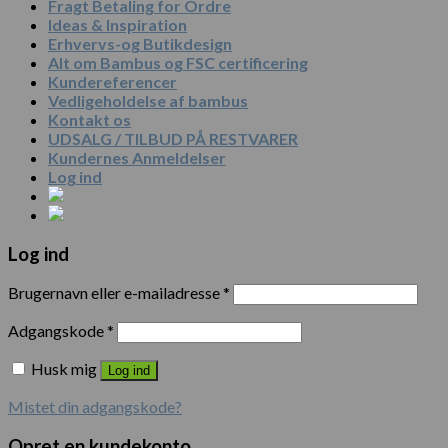
Fragt Betaling for Ordre
Ideas & Inspiration
Erhvervs-og Butikdesign
Alt om Bambus og FSC certificering
Kundereferencer
Vedligeholdelse af bambus
Kontakt os
UDSALG / TILBUD PÅ RESTVARER
Kundernes Anmeldelser
Log ind
Log ind
Brugernavn eller e-mailadresse
*
Adgangskode
*
Husk mig
Log ind
Mistet din adgangskode?
Opret en kundekonto