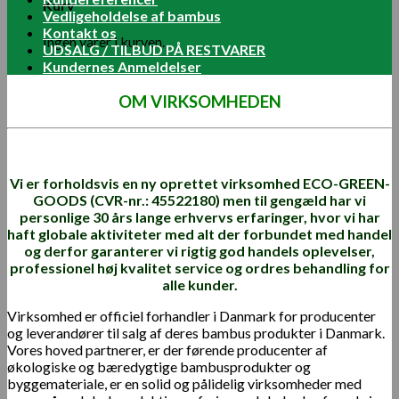
Kurv
Vedligeholdelse af bambus
Kontakt os
Ingen varer i kurven.
UDSALG / TILBUD PÅ RESTVARER
Kundernes Anmeldelser
OM VIRKSOMHEDEN
Vi er forholdsvis en ny oprettet virksomhed ECO-GREEN-
GOODS (CVR-nr.: 45522180) men til gengæld har vi
personlige 30 års lange erhvervs erfaringer, hvor vi har
haft globale aktiviteter med alt der forbundet med handel
og derfor garanterer vi rigtig god handels oplevelser,
professionel høj
kvalitet
service og ordres behandling for
alle kunder.
Virksomhed er officiel forhandler i Danmark for producenter
og leverandører til salg af deres bambus produkter i Danmark.
Vores hoved partnerer, er der førende producenter af
økologiske og bæredygtige bambusprodukter og
byggemateriale, er en solid og pålidelig virksomheder med