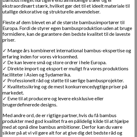
ekstraordinært stærk, hvilket gør det til et ideelt materiale til
utallige dekorative og strukturelle anvendelser.
Fleste af dem blevet en af ​​de største bambusimportører til
Europa. Fordi de styrer egen bambusproduktion uden at bruge
formidlere, kan de garantere den bedste kvalitet til de laveste
priser.
✓ Mange års kombineret international bambus-ekspertise og
erfaring inden for vores virksomhed.
✓ De kan levere små og store ordrer i hele Europa.
✓ Direkte import og eksport er muligt fra vores produktions
faciliteter i Asien og Sydamerika.
✓ Professionelt råd og støtte til særlige bambusprojekter.
✓ Kvalitetssikring og de mest konkurrencedygtige priser på
markedet.
✓ Evne til at producere og levere eksklusive eller
brugerdefinerede designs.
Med andre ord, de er rigtige partner, hvis du få bambus
produkter med god kvalitet fra en pålidelig kilde til at hjælpe
med at opnå dine bambus ambitioner. Derfor kan du være
sikker på at vi vil gøre alt for at give dig det bedste råd og