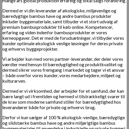
mange års global produktion erfaring og lokal salgs forankring.
Dermed er vi din leverandør af økologiske, miljøvenlige og
bæredygtige bambus have og andre bambus produkter
inkluder byggemateriale, samt tilbyder vi et stort udvalg af
premium bambusprodukter til køb online. Kompetencer,
erfaring og viden indenfor bambusprodukter er vores
kerneopgaver. Det er med de forudsætninger, vi tilbyder vores
kunder optimale økologisk venlige løsninger for deres private
og erhvervs byggeprojekter.
Vi arbejder kun med vores partner-leverandør, der deler vores
værdier med hensyn til bæredygtighed og produktkvalitet og
dermed sikrer vores fremgang i markedet og tager vi et ansvar
– både overfor vores kunder, vores medarbejdere, miljøet og
kulturarven.
Dermed er vi virksomhed, der arbejder for et samfund, der kan
bære langt ud i fremtiden og hermed vi tilstrækkeligt svarer til
de krav som moderne samfund stiller for bæredygtighed hos
leverandører både for private og erhvervs brug.
Derfor vi kun sælger af 100 % økologisk-venlige, bæredygtige
og slidstærke bambus have og andre miljørigtige bambus
byggematerialer til anvendelse i industrielle og private byggeri.