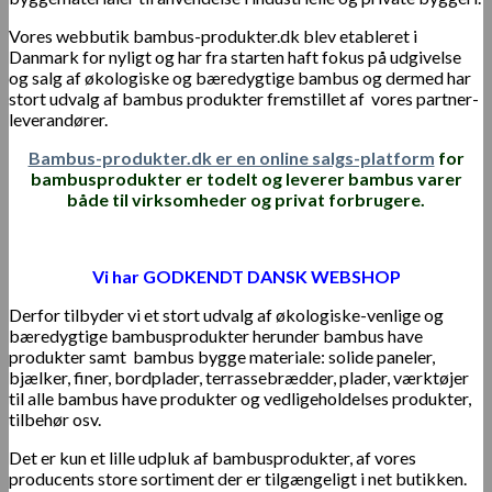
Vores webbutik bambus-produkter.dk blev etableret i
Danmark for nyligt og har fra starten haft fokus på udgivelse
og salg af økologiske og bæredygtige bambus og dermed har
stort udvalg af bambus produkter fremstillet af vores partner-
leverandører.
Bambus-produkter.dk er en online salgs-platform
for
bambusprodukter er todelt og leverer bambus varer
både til virksomheder og privat forbrugere.
Vi har GODKENDT DANSK WEBSHOP
Derfor tilbyder vi et stort udvalg af økologiske-venlige og
bæredygtige bambusprodukter herunder bambus have
produkter samt bambus bygge materiale: solide paneler,
bjælker, finer, bordplader, terrassebrædder, plader, værktøjer
til alle bambus have produkter og vedligeholdelses produkter,
tilbehør osv.
Det er kun et lille udpluk af bambusprodukter, af vores
producents store sortiment der er tilgængeligt i net butikken.