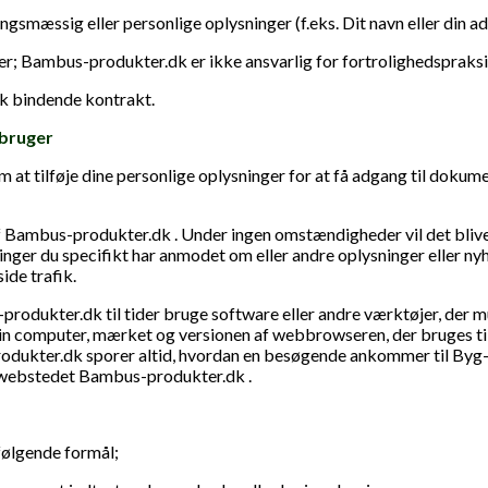
ngsmæssig eller personlige oplysninger (f.eks. Dit navn eller din adr
er; Bambus-produkter.dk er ikke ansvarlig for fortrolighedspraksi
sk bindende kontrakt.
 bruger
at tilføje dine personlige oplysninger for at få adgang til dokume
af Bambus-produkter.dk . Under ingen omstændigheder vil det blive
inger du specifikt har anmodet om eller andre oplysninger eller n
ide trafik.
odukter.dk til tider bruge software eller andre værktøjer, der mul
in computer, mærket og versionen af ​​webbrowseren, der bruges til
odukter.dk sporer altid, hvordan en besøgende ankommer til Byg-
r webstedet Bambus-produkter.dk .
følgende formål;