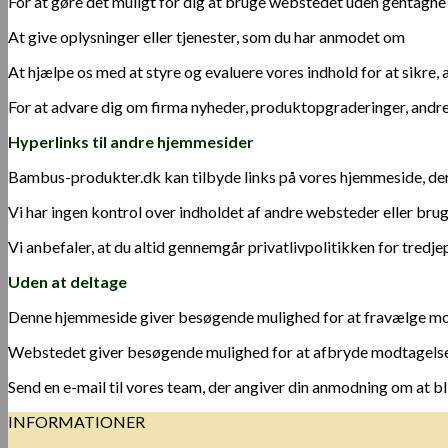
For at gøre det muligt for dig at bruge webstedet uden gentagne
At give oplysninger eller tjenester, som du har anmodet om
At hjælpe os med at styre og evaluere vores indhold for at sikre, 
For at advare dig om firma nyheder, produktopgraderinger, andr
Hyperlinks til andre hjemmesider
Bambus-produkter.dk kan tilbyde links på vores hjemmeside, der 
Vi har ingen kontrol over indholdet af andre websteder eller brug
Vi anbefaler, at du altid gennemgår privatlivpolitikken for tre
Uden at deltage
Denne hjemmeside giver besøgende mulighed for at fravælge mod
Webstedet giver besøgende mulighed for at afbryde modtagelsen a
Send en e-mail til vores team, der angiver din anmodning om at bl
INFORMATIONER