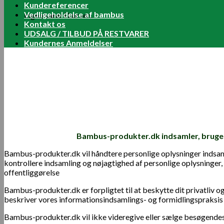
Kundereferencer
Vedligeholdelse af bambus
Ingen varer i kurven.
Kontakt os
UDSALG / TILBUD PÅ RESTVARER
Kundernes Anmeldelser
Bambus-produkter.dk indsamler, bruger
Bambus-produkter.dk vil håndtere personlige oplysninger indsaml
kontrollere indsamling og nøjagtighed af personlige oplysninger,
offentliggørelse
Bambus-produkter.dk er forpligtet til at beskytte dit privatliv 
beskriver vores informationsindsamlings- og formidlingspraksi
Bambus-produkter.dk vil ikke videregive eller sælge besøgendes 