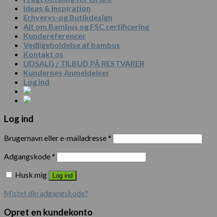
Ideas & Inspiration
Erhvervs-og Butikdesign
Alt om Bambus og FSC certificering
Kundereferencer
Vedligeholdelse af bambus
Kontakt os
UDSALG / TILBUD PÅ RESTVARER
Kundernes Anmeldelser
Log ind
Log ind
Brugernavn eller e-mailadresse
*
Adgangskode
*
Husk mig
Log ind
Mistet din adgangskode?
Opret en kundekonto