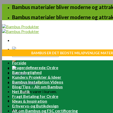
Skip
Bambus materialer bliver moderne og attrakt
to
content
Bambus materialer bliver moderne og attrakt
BAMBUS ER DET BEDSTE MILJØVENLIGE MATER
Søg
efter:
Forside
Brugerdefinerede Ordre
Bæredygtighed
Log ind
Kunders Projekter & Ideer
Bambus Installation Videos
Kurv /
0.00
kr.
0
Blog/Tips – Alt om Bambus
Net Butik
Ingen varer i kurven.
Fragt Betaling for Ordre
0
Ideas & Inspiration
Erhvervs-og Butikdesign
Kurv
Alt om Bambus og FSC certificering