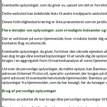
Eventuelle oplysninger, som du giver os, uanset om det er forretni
Dette websted kan indeholde links til andre tredjeparts websted
Denne foltrolighedserkræring er ikke præsenteret som en juridi
Flere detaljer om o
plysninger, som vi muligvis indsamler og
Der er sektioner på vores hjemmeside, hvor vi måske beder dig om 
kontakte Byg-ecohome.dk.
Eventuelle oplysninger, du giver, forbliver den sikrede ejendom 
kan dog bruge dine kontaktoplysninger til at sende dig de oplysn
bruges i en aggregatet form til markedsanalyse af vores hjemmes
Ud over de personlige oplysninger, du måtte oplyse, kan Bambus-pr
adressen (Internet Protocol), operativ-systemet, der bruges på d
samt adressen til eventuelle henvisende hjemmesider. Bambus-pr
oplysninger fra hjemmesider, som du har besøgt, før du besøge
Brug af personlige oplysninger
Bambus-produkter.dk kan bruge dine personlige oplysninger til 