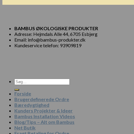
BAMBUS ØKOLOGISKE PRODUKTER
Adresse: Hejmdals Alle 44, 6705 Esbjerg
Email: info@bambus-produkter.dk
Kundeservice telefon: 93909819
Søg
efter:
Forside
Brugerdefinerede Ordre
Bæredygtighed
Kunders Projekter & Ideer
Bambus Installation Videos
Blog/Tips – Alt om Bambus
Net Butik
Fragt Betaling for Ordre