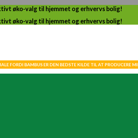
ivt øko-valg til hjemmet og erhvervs bolig!
ivt øko-valg til hjemmet og erhvervs bolig!
IALE FORDI BAMBUS ER DEN BEDSTE KILDE TIL AT PRODUCERE 