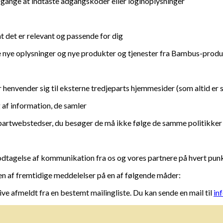
 gange at indtaste adgangskoder eller loginoplysninger
at det er relevant og passende for dig
e nye oplysninger og nye produkter og tjenester fra Bambus-produ
henvender sig til eksterne tredjeparts hjemmesider (som altid er 
 af information, de samler
djepartwebstedser, du besøger de må ikke følge de samme politikke
tagelse af kommunikation fra os og vores partnere på hvert punk
f ​​fremtidige meddelelser på en af ​​følgende måder:
ive afmeldt fra en bestemt mailingliste. Du kan sende en mail til
in