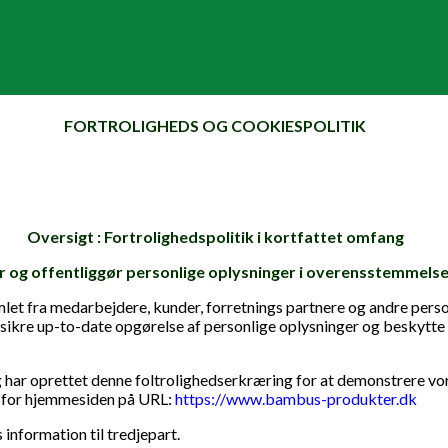
FORTROLIGHEDS OG COOKIESPOLITIK
Oversigt : Fortrolighedspolitik i kortfattet omfang
 og offentliggør personlige oplysninger i overensstemmelse
et fra medarbejdere, kunder, forretnings partnere og andre perso
 sikre up-to-date opgørelse af personlige oplysninger og beskytte 
og har oprettet denne foltrolighedserkræring for at demonstrere v
s for hjemmesiden på URL:
https://www.bambus-produkter.dk
information til tredjepart.