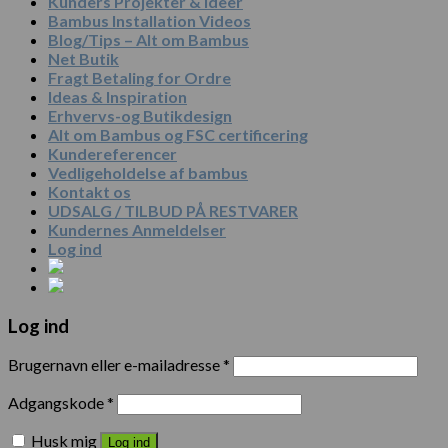
Kunders Projekter & Ideer
Bambus Installation Videos
Blog/Tips – Alt om Bambus
Net Butik
Fragt Betaling for Ordre
Ideas & Inspiration
Erhvervs-og Butikdesign
Alt om Bambus og FSC certificering
Kundereferencer
Vedligeholdelse af bambus
Kontakt os
UDSALG / TILBUD PÅ RESTVARER
Kundernes Anmeldelser
Log ind
Log ind
Brugernavn eller e-mailadresse
*
Adgangskode
*
Husk mig
Log ind