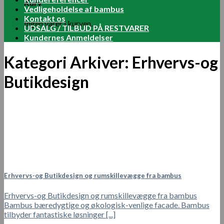
Kurv
Vedligeholdelse af bambus
Kontakt os
Ingen varer i kurven.
UDSALG / TILBUD PÅ RESTVARER
Kundernes Anmeldelser
Kategori Arkiver:
Erhvervs-og
Butikdesign
Erhvervs-og Butikdesign og rumskillevægge fra bambus
Erhvervs-og Butikdesign og rumskillevægge fra bambus
Bambus bæredygtige og økologisk-venlige facade. Bambus
tilbyder fantastiske løsninger [...]