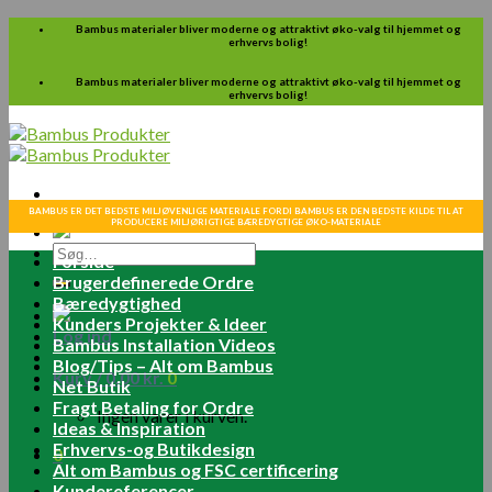
Skip
Bambus materialer bliver moderne og attraktivt øko-valg til hjemmet og
erhvervs bolig!
to
content
Bambus materialer bliver moderne og attraktivt øko-valg til hjemmet og
erhvervs bolig!
BAMBUS ER DET BEDSTE MILJØVENLIGE MATERIALE FORDI BAMBUS ER DEN BEDSTE KILDE TIL AT
PRODUCERE MILJØRIGTIGE BÆREDYGTIGE ØKO-MATERIALE
Søg
Forside
efter:
Brugerdefinerede Ordre
Bæredygtighed
Kunders Projekter & Ideer
Log ind
Bambus Installation Videos
Blog/Tips – Alt om Bambus
Kurv /
0.00
kr.
0
Net Butik
Fragt Betaling for Ordre
Ingen varer i kurven.
Ideas & Inspiration
Erhvervs-og Butikdesign
0
Alt om Bambus og FSC certificering
Kundereferencer