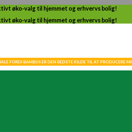
ivt øko-valg til hjemmet og erhvervs bolig!
ivt øko-valg til hjemmet og erhvervs bolig!
IALE FORDI BAMBUS ER DEN BEDSTE KILDE TIL AT PRODUCERE 