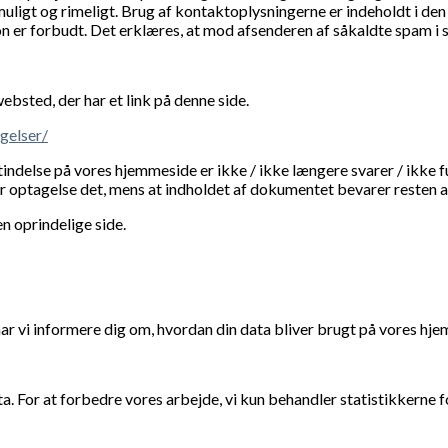
uligt og rimeligt. Brug af kontaktoplysningerne er indeholdt i den 
er forbudt. Det erklæres, at mod afsenderen af ​​såkaldte spam i str
bsted, der har et link på denne side.
gelser/
tindelse på vores hjemmeside er ikke / ikke længere svarer / ikke
ter optagelse det, mens at indholdet af dokumentet bevarer resten af 
en oprindelige side.
 har vi informere dig om, hvordan din data bliver brugt på vores hj
a. For at forbedre vores arbejde, vi kun behandler statistikkerne