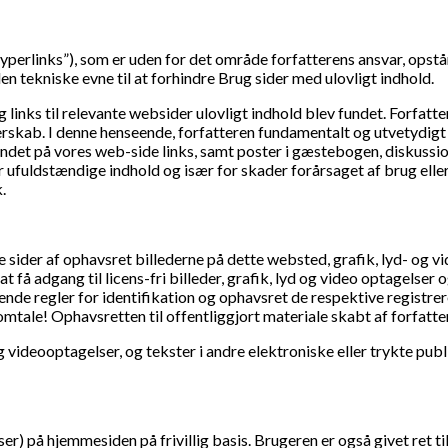
yperlinks”), som er uden for det område forfatterens ansvar, opstår 
n tekniske evne til at forhindre Brug sider med ulovligt indhold.
 links til relevante websider ulovligt indhold blev fundet. Forfatt
erskab. I denne henseende, forfatteren fundamentalt og utvetydigt
undet på vores web-side links, samt poster i gæstebogen, diskussion
er ufuldstændige indhold og især for skader forårsaget af brug ell
.
e sider af ophavsret billederne på dette websted, grafik, lyd- og vi
 at få adgang til licens-fri billeder, grafik, lyd og video optage
de regler for identifikation og ophavsret de respektive registrer
omtale! Ophavsretten til offentliggjort materiale skabt af forfatt
 og videooptagelser, og tekster i andre elektroniske eller trykte p
r) på hjemmesiden på frivillig basis. Brugeren er også givet ret til