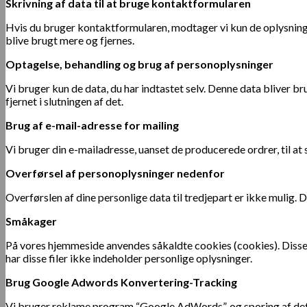
Skrivning af data til at bruge kontaktformularen
Hvis du bruger kontaktformularen, modtager vi kun de oplysninger
blive brugt mere og fjernes.
Optagelse, behandling og brug af personoplysninger
Vi bruger kun de data, du har indtastet selv. Denne data bliver b
fjernet i slutningen af ​​det.
Brug af e-mail-adresse for mailing
Vi bruger din e-mailadresse, uanset de producerede ordrer, til a
Overførsel af personoplysninger nedenfor
Overførslen af ​​dine personlige data til tredjepart er ikke mulig.
Småkager
På vores hjemmeside anvendes såkaldte cookies (cookies). Disse e
har disse filer ikke indeholder personlige oplysninger.
Brug Google Adwords Konvertering-Tracking
Vi bruger reklame program “Google AdWords”, og sporing af det