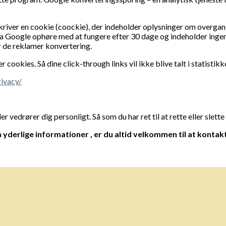
kriver en cookie (coockie), der indeholder oplysninger om overgan
ra Google ophøre med at fungere efter 30 dage og indeholder inge
 de reklamer konvertering.
cookies. Så dine click-through links vil ikke blive talt i statistikk
rivacy/
r vedrører dig personligt. Så som du har ret til at rette eller slette
å yderlige informationer , er du altid velkommen
til at kontak