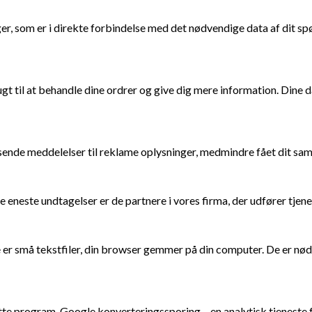
, som er i direkte forbindelse med det nødvendige data af dit spø
rugt til at behandle dine ordrer og give dig mere information. Din
t sende meddelelser til reklame oplysninger, medmindre fået dit sa
 De eneste undtagelser er de partnere i vores firma, der udfører tje
r små tekstfiler, din browser gemmer på din computer. De er nødve
te program. Google konverteringssporing – en analytisk tjeneste