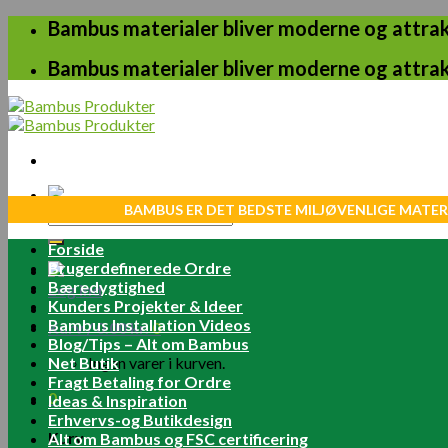
Skip
Bambus materialer bliver moderne og attrakt
to
content
Bambus materialer bliver moderne og attrakt
BAMBUS ER DET BEDSTE MILJØVENLIGE MATER
Søg
efter:
Forside
Brugerdefinerede Ordre
Bæredygtighed
Log ind
Kunders Projekter & Ideer
Bambus Installation Videos
Kurv /
0.00
kr.
0
Blog/Tips – Alt om Bambus
Net Butik
Ingen varer i kurven.
Fragt Betaling for Ordre
0
Ideas & Inspiration
Erhvervs-og Butikdesign
Kurv
Alt om Bambus og FSC certificering