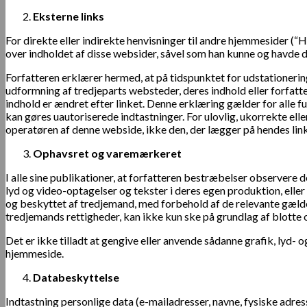
Eksterne links
For direkte eller indirekte henvisninger til andre hjemmesider (“H
over indholdet af disse websider, såvel som han kunne og havde de
Forfatteren erklærer hermed, at på tidspunktet for udstationering
udformning af tredjeparts websteder, deres indhold eller forfatt
indhold er ændret efter linket. Denne erklæring gælder for alle f
kan gøres uautoriserede indtastninger. For ulovlig, ukorrekte ell
operatøren af ​​denne webside, ikke den, der lægger på hendes link
Ophavsret og varemærkeret
I alle sine publikationer, at forfatteren bestræbelser observere d
lyd og video-optagelser og tekster i deres egen produktion, eller
og beskyttet af tredjemand, med forbehold af de relevante gælden
tredjemands rettigheder, kan ikke kun ske på grundlag af blotte 
Det er ikke tilladt at gengive eller anvende sådanne grafik, lyd-
hjemmeside.
Databeskyttelse
Indtastning personlige data (e-mailadresser, navne, fysiske adresse