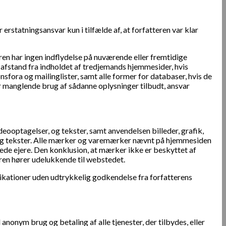
erstatningsansvar kun i tilfælde af, at forfatteren var klar
eren har ingen indflydelse på nuværende eller fremtidige
 afstand fra indholdet af tredjemands hjemmesider, hvis
sfora og mailinglister, samt alle former for databaser, hvis de
er manglende brug af sådanne oplysninger tilbudt, ansvar
deooptagelser, og tekster, samt anvendelsen billeder, grafik,
lser og tekster. Alle mærker og varemærker nævnt på hjemmesiden
ede ejere. Den konklusion, at mærker ikke er beskyttet af
eren hører udelukkende til webstedet.
ublikationer uden udtrykkelig godkendelse fra forfatterens
 anonym brug og betaling af alle tjenester, der tilbydes, eller