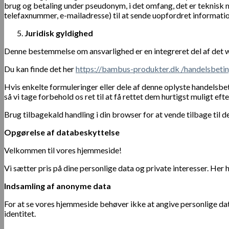
brug og betaling under pseudonym, i det omfang, det er teknisk m
telefaxnummer, e-mailadresse) til at sende uopfordret information 
Juridisk gyldighed
Denne bestemmelse om ansvarlighed er en integreret del af det we
Du kan finde det her
https://bambus-produkter.dk /handelsbetin
Hvis enkelte formuleringer eller dele af denne oplyste handelsbe
så vi tage forbehold os ret til at få rettet dem hurtigst muligt ef
Brug tilbagekald handling i din browser for at vende tilbage til d
Opgørelse af databeskyttelse
Velkommen til vores hjemmeside!
Vi sætter pris på dine personlige data og private interesser. Her
Indsamling af anonyme data
For at se vores hjemmeside behøver ikke at angive personlige dat
identitet.