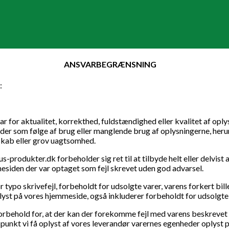
ANSVARBEGRÆNSNING
:
ar for aktualitet, korrekthed, fuldstændighed eller kvalitet af op
der som følge af brug eller manglende brug af oplysningerne, heru
dskab eller grov uagtsomhed.
-produkter.dk forbeholder sig ret til at tilbyde helt eller delvist 
esiden der var optaget som fejl skrevet uden god advarsel.
ypo skrivefejl, forbeholdt for udsolgte varer, varens forkert bille
yst på vores hjemmeside, også inkluderer forbeholdt for udsolgte 
forbehold for, at der kan der forekomme fejl med varens beskrevet 
punkt vi få oplyst af vores leverandør varernes egenheder oplyst