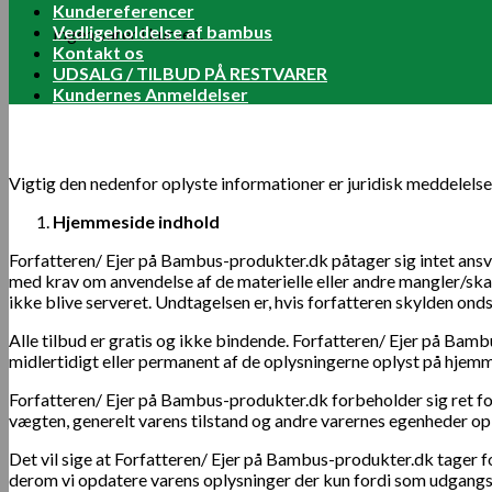
Kundereferencer
Vedligeholdelse af bambus
Ingen varer i kurven.
Kontakt os
UDSALG / TILBUD PÅ RESTVARER
Kundernes Anmeldelser
Vigtig den nedenfor oplyste informationer er juridisk meddelelse
Hjemmeside indhold
Forfatteren/ Ejer på Bambus-produkter.dk påtager sig intet ansv
med krav om anvendelse af de materielle eller andre mangler/ska
ikke blive serveret. Undtagelsen er, hvis forfatteren skylden on
Alle tilbud er gratis og ikke bindende. Forfatteren/ Ejer på Bambus
midlertidigt eller permanent af de oplysningerne oplyst på hjemm
Forfatteren/ Ejer på Bambus-produkter.dk forbeholder sig ret for t
vægten, generelt varens tilstand og andre varernes egenheder opl
Det vil sige at Forfatteren/ Ejer på Bambus-produkter.dk tager 
derom vi opdatere varens oplysninger der kun fordi som udgangs