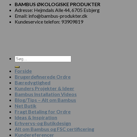
BAMBUS ØKOLOGISKE PRODUKTER
Adresse: Hejmdals Alle 44, 6705 Esbjerg
Email: info@bambus-produkter.dk
Kundeservice telefon: 93909819
Søg
efter:
Forside
Brugerdefinerede Ordre
Bæredygtighed
Kunders Projekter & Ideer
Bambus Installation Videos
Blog/Tips – Alt om Bambus
Net Butik
Fragt Betaling for Ordre
Ideas & Inspiration
Erhvervs-og Butikdesign
Alt om Bambus og FSC certificering
Kundereferencer