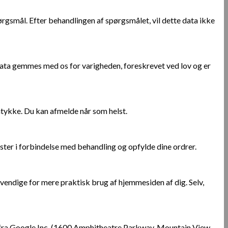
rgsmål. Efter behandlingen af spørgsmålet, vil dette data ikke
e data gemmes med os for varigheden, foreskrevet ved lov og er
mtykke. Du kan afmelde når som helst.
nester i forbindelse med behandling og opfylde dine ordrer.
ndige for mere praktisk brug af hjemmesiden af ​​dig. Selv,
 fra Google Inc. (1600 Amphitheatre Parkway, Mountain View,