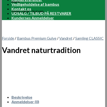
Kurv
Vedligeholdelse af bambus
Kontakt os
Ingen varer i kurven.
UDSALG / TILBUD PÅ RESTVARER
Kundernes Anmeldelser
Forside
/
Bambus Premium Gulve
/
Vandret
/
Samling CLASSIC
Vandret naturtradition
Beskrivelse
Anmeldelser (0)