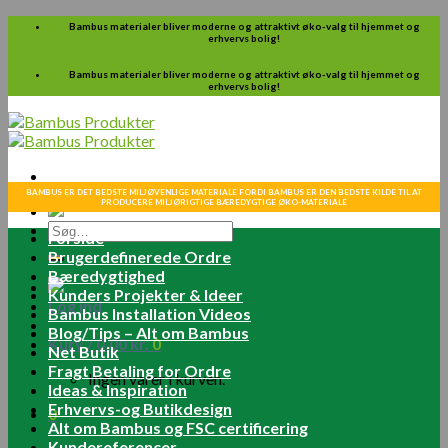
Skip
Bambus materialer bliver moderne og attraktivt øko-valg til hjemmet og
erhvervs bolig!
to
content
Bambus materialer bliver moderne og attraktivt øko-valg til hjemmet og
erhvervs bolig!
BAMBUS ER DET BEDSTE MILJØVENLIGE MATERIALE FORDI BAMBUS ER DEN BEDSTE KILDE TIL AT
PRODUCERE MILJØRIGTIGE BÆREDYGTIGE ØKO-MATERIALE
Søg
Forside
efter:
Brugerdefinerede Ordre
Bæredygtighed
Kunders Projekter & Ideer
Log ind
Bambus Installation Videos
Blog/Tips – Alt om Bambus
Kurv /
0.00
kr.
0
Net Butik
Fragt Betaling for Ordre
Ingen varer i kurven.
Ideas & Inspiration
Erhvervs-og Butikdesign
0
Alt om Bambus og FSC certificering
Kundereferencer