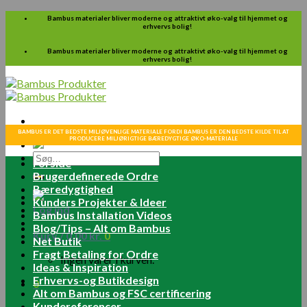
Skip
Bambus materialer bliver moderne og attraktivt øko-valg til hjemmet og
erhvervs bolig!
to
content
Bambus materialer bliver moderne og attraktivt øko-valg til hjemmet og
erhvervs bolig!
BAMBUS ER DET BEDSTE MILJØVENLIGE MATERIALE FORDI BAMBUS ER DEN BEDSTE KILDE TIL AT
PRODUCERE MILJØRIGTIGE BÆREDYGTIGE ØKO-MATERIALE
Søg
Forside
efter:
Brugerdefinerede Ordre
Bæredygtighed
Kunders Projekter & Ideer
Log ind
Bambus Installation Videos
Blog/Tips – Alt om Bambus
Kurv /
0.00
kr.
0
Net Butik
Fragt Betaling for Ordre
Ingen varer i kurven.
Ideas & Inspiration
Erhvervs-og Butikdesign
0
Alt om Bambus og FSC certificering
Kundereferencer