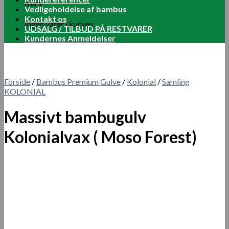
Kurv
Vedligeholdelse af bambus
Kontakt os
Ingen varer i kurven.
UDSALG / TILBUD PÅ RESTVARER
Kundernes Anmeldelser
Forside
/
Bambus Premium Gulve
/
Kolonial
/
Samling
KOLONIAL
Massivt bambugulv
Kolonialvax ( Moso Forest)