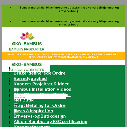
Skip
Bambus materialer bliver moderne og attraktivt øko-valg til hjemmet og
erhvervs bolig!
to
content
Bambus materialer bliver moderne og attraktivt øko-valg til hjemmet og
erhvervs bolig!
BAMBUS ER DET BEDSTE MILJØVENLIGE MATERIALE FORDI BAMBUS ER DEN BEDSTE KILDE TIL AT
PRODUCERE MILJØRIGTIGE BÆREDYGTIGE ØKO-MATERIALE
Forside
Brugerdefinerede Ordre
Bæredygtighed
Kunders Projekter & Ideer
Bambus Installation Videos
Blog/Tips – Alt om Bambus
Søg
Net Butik
efter:
Fragt Betaling for Ordre
Ideas & Inspiration
Erhvervs-og Butikdesign
Log ind
Alt om Bambus og FSC certificering
Kundereferencer