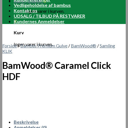
Kurv /
0.00
kr.
0
Vedligeholdelse af bambus
Kontakt os
Ingen varer i kurven.
UDSALG / TILBUD PÅ RESTVARER
0
Kundernes Anmeldelser
Kurv
Ingen varer i kurven.
Forside
/
Bambus Premium Gulve
/
BamWood®
/
Samling
KLIK
BamWood® Caramel Click
HDF
Beskrivelse
Anmeldelser (0)