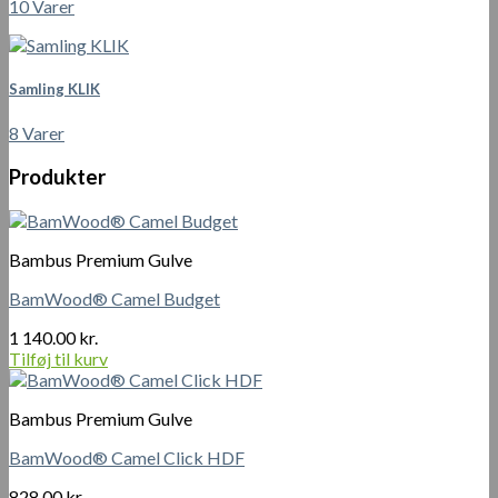
10 Varer
Samling KLIK
8 Varer
Produkter
Bambus Premium Gulve
BamWood® Camel Budget
1 140.00
kr.
Tilføj til kurv
Bambus Premium Gulve
BamWood® Camel Click HDF
828.00
kr.