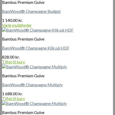
Bambus Premium Gulve
BamWood® Champagne Budget
1 140.00
kr.
Vælg muligheder
Dette
vare
Bambus Premium Gulve
har
flere
BamWood® Champagne Klik på HDF
varianter.
Mulighederne
828.00
kr.
kan
Tilføj til kurv
vælges
på
varesiden
Bambus Premium Gulve
BamWood® Champagne Multiply
1 688.00
kr.
Tilføj til kurv
Bambus Premium Gulve