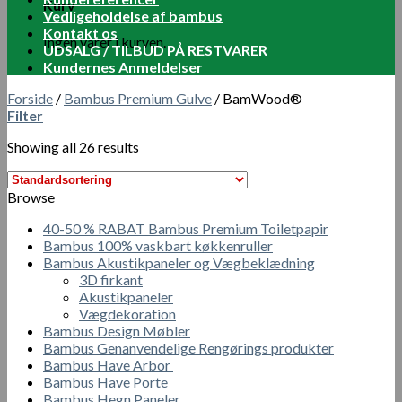
Kurv
Vedligeholdelse af bambus
Kontakt os
Ingen varer i kurven.
UDSALG / TILBUD PÅ RESTVARER
Kundernes Anmeldelser
Forside
/
Bambus Premium Gulve
/
BamWood®
Filter
Showing all 26 results
Browse
40-50 % RABAT Bambus Premium Toiletpapir
Bambus 100% vaskbart køkkenruller
Bambus Akustikpaneler og Vægbeklædning
3D firkant
Akustikpaneler
Vægdekoration
Bambus Design Møbler
Bambus Genanvendelige Rengørings produkter
Bambus Have Arbor
Bambus Have Porte
Bambus Hegn Paneler