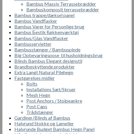
Bambus Massiv Terrassebrædder
Bambuskomposit terrassebrædder
Bambus trappe/dæksel panel
Bambus Vandflasker
Bambus Varer for Personlige brug
Bambus Бestik Кøkkenværktøj
Bambus/Glas Vandflasker
Bambusservietter
Bambusstænger / Bambuspinde
Big Opbevaringspose til husholdningsbrug
Blinds Bambus Elegant designstil
Brandbeskyttende produkter
Extra Langt Natural Pilehegn
Fastgørelses midler
Bolts
Installations Sæt/Skruer
Mesh Hegn
Post Anchors / Stolpeankre
Post Caps
Trådstænger
Gardiner/Blinds af Bambus
Halvrund Stokke og Lameller
Halvrunde Budget Bambus Hegn Panel