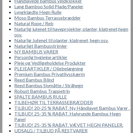
Håndlavede bambus vindklokker
Lang Bamboo Solid Plade/Paneler
Lyngklædte Hegn Rulle
Moso Bambus Terrassebrædder
Natural Rope / Reb
Naturlig jutenet til haveprojekter, planter, klatrenet,hegn
osv.
Naturlig Jutenet til planter, klatrenet, hegn osv.
Naturligt Bambusstrimler
NY BAMBUS VARER
Personlig hygiejne artikler
Pleje og Vedligeholdelse Produkter
PLEJEARTIKLER / Oliebelægning
Premium Bambus Privatlivsskærm
Reed Bambus Blind
Reed Bambus Sivmåtte / Stråhegn
Robust Bambus Trappetrin
SPALTE BAMBUS RULLE
TILBEHØR TIL TERRASSEBRÆDDER
TILBUD! 20-25 % RABAT. Ny Håndlavet Bambus Varer .
TILBUD! 25-35 % RABAT. Halvrunde Bambus Hegn
Panel
TILBUD! 25-35 % RABAT. VÆVET HEGN PANELER.
UDSALG / TILBUD PÅ RESTVARER