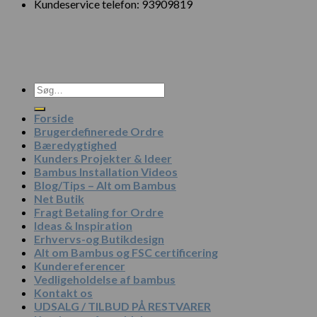
Kundeservice telefon: 93909819
Søg
efter:
Forside
Brugerdefinerede Ordre
Bæredygtighed
Kunders Projekter & Ideer
Bambus Installation Videos
Blog/Tips – Alt om Bambus
Net Butik
Fragt Betaling for Ordre
Ideas & Inspiration
Erhvervs-og Butikdesign
Alt om Bambus og FSC certificering
Kundereferencer
Vedligeholdelse af bambus
Kontakt os
UDSALG / TILBUD PÅ RESTVARER