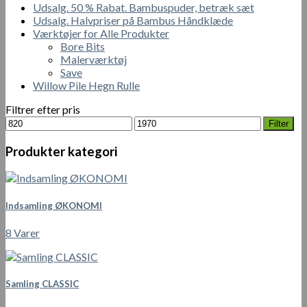
Udsalg. 50 % Rabat. Bambuspuder, betræk sæt
Udsalg. Halvpriser på Bambus Håndklæde
Værktøjer for Alle Produkter
Bore Bits
Malerværktøj
Save
Willow Pile Hegn Rulle
Filtrer efter pris
Mindste
Højeste
Filter
pris
pris
Produkter kategori
Indsamling ØKONOMI
8 Varer
Samling CLASSIC