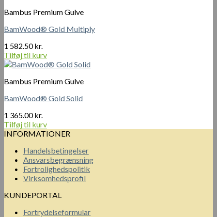
Bambus Premium Gulve
BamWood® Gold Multiply
1 582.50
kr.
Tilføj til kurv
Bambus Premium Gulve
BamWood® Gold Solid
1 365.00
kr.
Tilføj til kurv
INFORMATIONER
Handelsbetingelser
Ansvarsbegrænsning
Fortrolighedspolitik
Virksomhedsprofil
KUNDEPORTAL
Fortrydelseformular