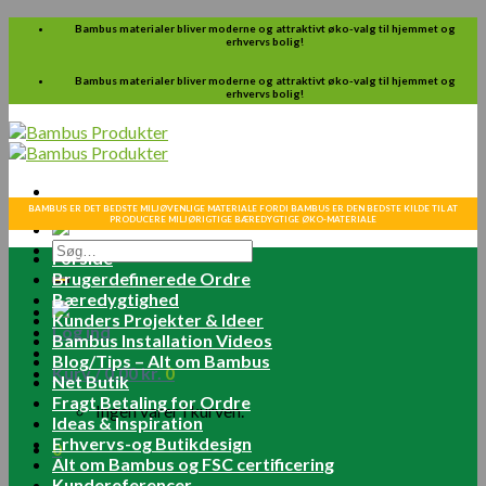
Skip
Bambus materialer bliver moderne og attraktivt øko-valg til hjemmet og
erhvervs bolig!
to
content
Bambus materialer bliver moderne og attraktivt øko-valg til hjemmet og
erhvervs bolig!
BAMBUS ER DET BEDSTE MILJØVENLIGE MATERIALE FORDI BAMBUS ER DEN BEDSTE KILDE TIL AT
PRODUCERE MILJØRIGTIGE BÆREDYGTIGE ØKO-MATERIALE
Søg
Forside
efter:
Brugerdefinerede Ordre
Bæredygtighed
Kunders Projekter & Ideer
Log ind
Bambus Installation Videos
Blog/Tips – Alt om Bambus
Kurv /
0.00
kr.
0
Net Butik
Fragt Betaling for Ordre
Ingen varer i kurven.
Ideas & Inspiration
Erhvervs-og Butikdesign
0
Alt om Bambus og FSC certificering
Kundereferencer