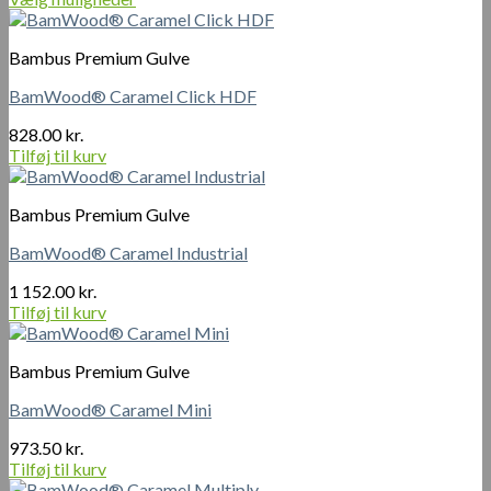
Dette
vare
Bambus Premium Gulve
har
flere
BamWood® Caramel Click HDF
varianter.
Mulighederne
828.00
kr.
kan
Tilføj til kurv
vælges
på
varesiden
Bambus Premium Gulve
BamWood® Caramel Industrial
1 152.00
kr.
Tilføj til kurv
Bambus Premium Gulve
BamWood® Caramel Mini
973.50
kr.
Tilføj til kurv