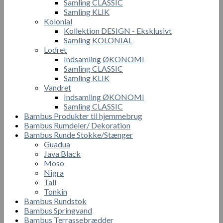
Samling CLASSIC
Samling KLIK
Kolonial
Kollektion DESIGN - Eksklusivt
Samling KOLONIAL
Lodret
Indsamling ØKONOMI
Samling CLASSIC
Samling KLIK
Vandret
Indsamling ØKONOMI
Samling CLASSIC
Bambus Produkter til hjemmebrug
Bambus Rumdeler/ Dekoration
Bambus Runde Stokke/Stænger
Guadua
Java Black
Moso
Nigra
Tali
Tonkin
Bambus Rundstok
Bambus Springvand
Bambus Terrassebrædder