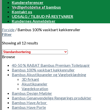
Kundereferencer
Vedligeholdelse af bambus
Ingen varer i kurven.
Kontakt os
UDSALG / TILBUD PÅ RESTVARER
Kundernes Anmeldelser
Forside
/
Bambus 100% vaskbart køkkenruller
Filter
Showing all 12 results
Browse
40-50 % RABAT Bambus Premium Toiletpapir
Bambus 100% vaskbart køkkenruller
Bambus Akustikpaneler og Vægbeklædning
3D firkant
Akustikpaneler
Vægdekoration
Bambus Design Møbler
Bambus Genanvendelige Rengørings produkter
Bambus Have Arbor
Bambus Have Porte