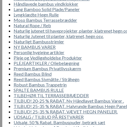
Håndlavede bambus vindklokker
Lang Bamboo Solid Plade/Paneler
Lyngklædte Hegn Rulle
Moso Bambus Terrassebrædder
Natural Rope / Reb
Naturlig jutenet til haveprojekter, planter, klatrenet,hegn o
Naturlig Jutenet til planter, klatrenet, hegn osv.
Naturligt Bambusstrimler
NY BAMBUS VARER
Personlig hygiejne artikler
Pleje og Vedligeholdelse Produkter
PLEJEARTIKLER / Oliebelægning
Premium Bambus Privatlivsskærm
Reed Bambus Blind
Reed Bambus Sivmåtte / Stråhegn
Robust Bambus Trappetrin
SPALTE BAMBUS RULLE
TILBEHØR TIL TERRASSEBRÆDDER
TILBUD! 20-25 % RABAT. Ny Håndlavet Bambus Varer .
TILBUD! 25-35 % RABAT. Halvrunde Bambus Hegn Panel
TILBUD! 25-35 % RABAT. VÆVET HEGN PANELER.
UDSALG / TILBUD PÅ RESTVARER
Udsalg. 50 % Rabat. Bambuspuder, betræk sæt