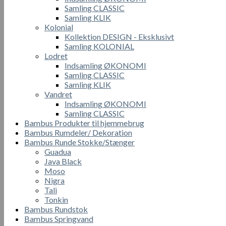
Samling CLASSIC
Samling KLIK
Kolonial
Kollektion DESIGN - Eksklusivt
Samling KOLONIAL
Lodret
Indsamling ØKONOMI
Samling CLASSIC
Samling KLIK
Vandret
Indsamling ØKONOMI
Samling CLASSIC
Bambus Produkter til hjemmebrug
Bambus Rumdeler/ Dekoration
Bambus Runde Stokke/Stænger
Guadua
Java Black
Moso
Nigra
Tali
Tonkin
Bambus Rundstok
Bambus Springvand