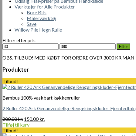
Udsalg. Halvpriser på Bambus Håndklæde
Værktøjer for Alle Produkter
Bore Bits
Malerværktøj
Save
Willow Pile Hegn Rulle
Filtrer efter pris
Mindste
Højeste
Filter
pris
pris
OBS. TILBUD! MED KØBT FOR ORDRE OVER 3000 KR MAN
Produkter
Tilbud!
Bambus 100% vaskbart køkkenruller
2 Ruller 420 Ark Genanvendelige Rengøringskluder-Fjernfedtning
Den
Den
200.00
kr.
150.00
kr.
oprindelige
aktuelle
Tilføj til kurv
pris
pris
Tilbud!
var:
er: