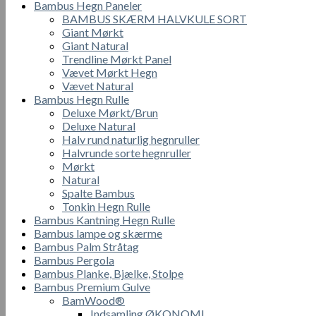
Bambus Hegn Paneler
BAMBUS SKÆRM HALVKULE SORT
Giant Mørkt
Giant Natural
Trendline Mørkt Panel
Vævet Mørkt Hegn
Vævet Natural
Bambus Hegn Rulle
Deluxe Mørkt/Brun
Deluxe Natural
Halv rund naturlig hegnruller
Halvrunde sorte hegnruller
Mørkt
Natural
Spalte Bambus
Tonkin Hegn Rulle
Bambus Kantning Hegn Rulle
Bambus lampe og skærme
Bambus Palm Stråtag
Bambus Pergola
Bambus Planke, Bjælke, Stolpe
Bambus Premium Gulve
BamWood®
Indsamling ØKONOMI