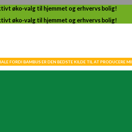
ivt øko-valg til hjemmet og erhvervs bolig!
ivt øko-valg til hjemmet og erhvervs bolig!
IALE FORDI BAMBUS ER DEN BEDSTE KILDE TIL AT PRODUCERE 