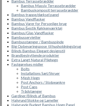
Bambus Terrassebrædder
Bambus Massiv Terrassebrædder
Bambuskomposit terrassebrædder
Bambus trappe/dæksel panel
Bambus Vandflasker
Bambus Varer for Personlige brug
Bambus Бestik Кøkkenværktøj
Bambus/Glas Vandflasker
Bambusservietter
Bambusstænger / Bambuspinde
Big Opbevaringspose til husholdningsbrug
Blinds Bambus Elegant designstil
Brandbeskyttende produkter
Extra Langt Natural Pilehegn
Fastgørelses midler
Bolts
Installations Sæt/Skruer
Mesh Hegn
Post Anchors / Stolpeankre
Post Caps
Trådstænger
Gardiner/Blinds af Bambus
Halvrund Stokke og Lameller
Halvrunde Budget Bambus Hegn Panel