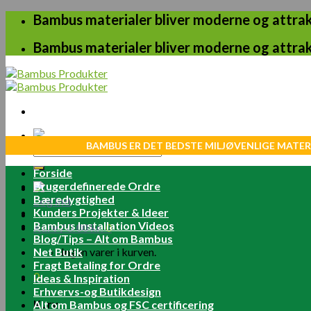
Skip
Bambus materialer bliver moderne og attrakt
to
content
Bambus materialer bliver moderne og attrakt
BAMBUS ER DET BEDSTE MILJØVENLIGE MATER
Søg
efter:
Forside
Brugerdefinerede Ordre
Bæredygtighed
Log ind
Kunders Projekter & Ideer
Bambus Installation Videos
Kurv /
0.00
kr.
0
Blog/Tips – Alt om Bambus
Net Butik
Ingen varer i kurven.
Fragt Betaling for Ordre
0
Ideas & Inspiration
Erhvervs-og Butikdesign
Kurv
Alt om Bambus og FSC certificering