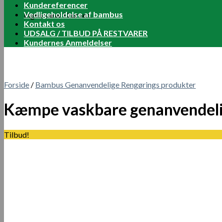
Kundereferencer
Vedligeholdelse af bambus
Ingen varer i kurven.
Kontakt os
UDSALG / TILBUD PÅ RESTVARER
Kundernes Anmeldelser
Forside
/
Bambus Genanvendelige Rengørings produkter
Kæmpe vaskbare genanvendelige
Tilbud!