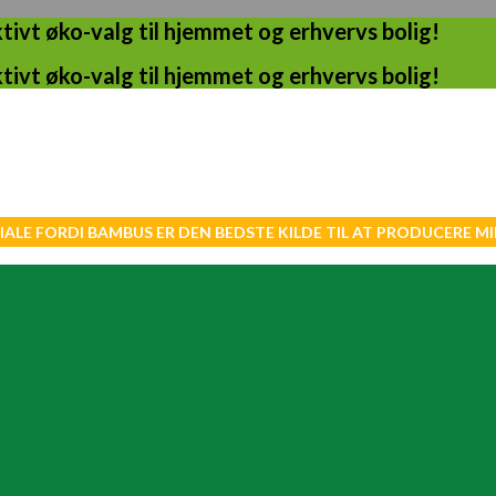
ivt øko-valg til hjemmet og erhvervs bolig!
ivt øko-valg til hjemmet og erhvervs bolig!
IALE FORDI BAMBUS ER DEN BEDSTE KILDE TIL AT PRODUCERE 