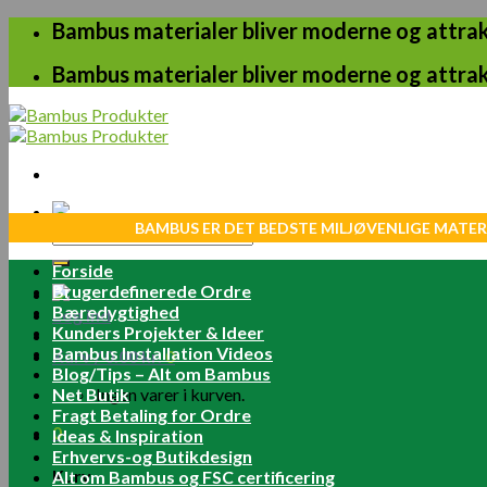
Skip
Bambus materialer bliver moderne og attrakt
to
content
Bambus materialer bliver moderne og attrakt
BAMBUS ER DET BEDSTE MILJØVENLIGE MATER
Søg
efter:
Forside
Brugerdefinerede Ordre
Bæredygtighed
Log ind
Kunders Projekter & Ideer
Bambus Installation Videos
Kurv /
0.00
kr.
0
Blog/Tips – Alt om Bambus
Net Butik
Ingen varer i kurven.
Fragt Betaling for Ordre
0
Ideas & Inspiration
Erhvervs-og Butikdesign
Kurv
Alt om Bambus og FSC certificering