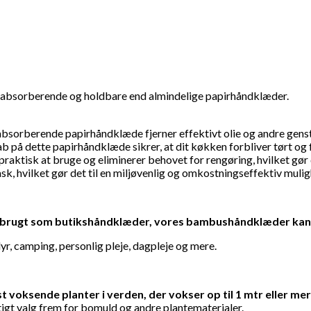
absorberende og holdbare end almindelige papirhåndklæder.
orberende papirhåndklæde fjerner effektivt olie og andre genstridi
 dette papirhåndklæde sikrer, at dit køkken forbliver tørt og f
ktisk at bruge og eliminerer behovet for rengøring, hvilket gør d
sk, hvilket gør det til en miljøvenlig og omkostningseffektiv mulig
blive brugt som butikshåndklæder, vores bambushåndklæder ka
yr, camping, personlig pleje, dagpleje og mere.
t voksende planter i verden, der vokser op til 1 mtr eller m
gtigt valg frem for bomuld og andre plantematerialer.