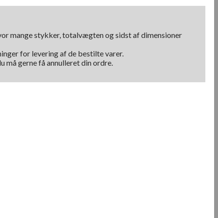
hvor mange stykker, totalvægten og sidst af dimensioner
nger for levering af de bestilte varer.
u må gerne få annulleret din ordre.