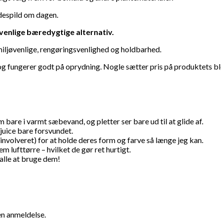
espild om dagen.
venlige bæredygtige alternativ.
iljøvenlige, rengøringsvenlighed og holdbarhed.
og fungerer godt på oprydning. Nogle sætter pris på produktets bl
bare i varmt sæbevand, og pletter ser bare ud til at glide af.
juice bare forsvundet.
nvolveret) for at holde deres form og farve så længe jeg kan.
m lufttørre – hvilket de gør ret hurtigt.
alle at bruge dem!
en anmeldelse.