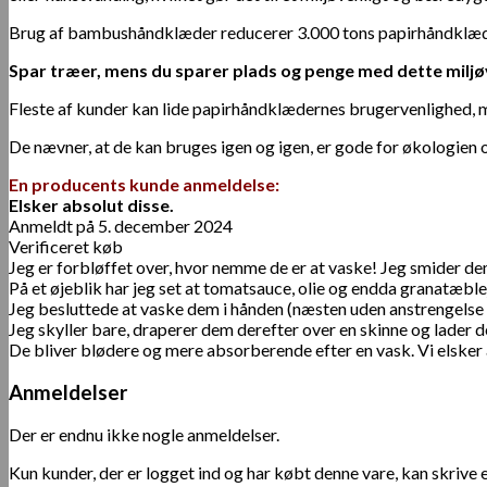
Brug af bambushåndklæder reducerer 3.000 tons papirhåndklæd
Spar træer, mens du sparer plads og penge med dette miljø
Fleste af kunder kan lide papirhåndklædernes brugervenlighed, m
De nævner, at de kan bruges igen og igen, er gode for økologien 
En producents kunde anmeldelse:
Elsker absolut disse.
Anmeldt på 5. december 2024
Verificeret køb
Jeg er forbløffet over, hvor nemme de er at vaske! Jeg smider dem 
På et øjeblik har jeg set at tomatsauce, olie og endda granatæble
Jeg besluttede at vaske dem i hånden (næsten uden anstrengelse i
Jeg skyller bare, draperer dem derefter over en skinne og lader de
De bliver blødere og mere absorberende efter en vask. Vi elsker 
Anmeldelser
Der er endnu ikke nogle anmeldelser.
Kun kunder, der er logget ind og har købt denne vare, kan skrive 