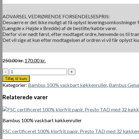
ADVARSEL VEDRØRENDE FORSENDELSESPRIS:
Desværre er det ikke muligt at få oplyst leveringsomkostninger f
(Længde x Højde x Bredde) af de bestilte/købte varer.
Derfor vi er nødt først, efter modtaget ordre, henvende os til tra
Det vil sige at kun efter modtagelsen af ordren vi vil får oplyst 
Den
Den
250.00
kr.
170.00
kr.
oprindelige
aktuelle
Kæmpe
pris
pris
vaskbare
var:
er:
Tilføj til kurv
genanvendelige
250.00 kr..
170.00 kr..
Kategorier:
Bambus 100% vaskbart køkkenruller
,
Bambus Genan
bambus
køkkenpapir
Relaterede varer
med
ekstra
stor
rulle
Bambus 100% vaskbart køkkenruller
af
400
FSC certificeret 100% klorfrit papir. Presto TAD med 32 køkken
stk.