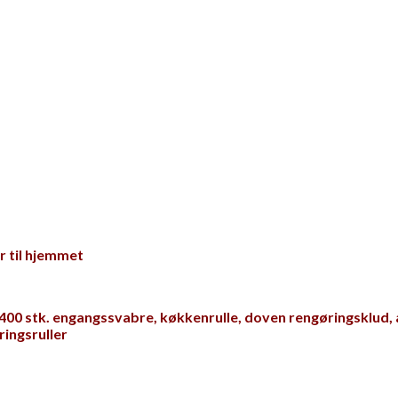
 til hjemmet
 400 stk. engangssvabre, køkkenrulle, doven rengøringsklud,
ringsruller