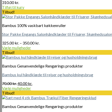
antal
310.00
kr.
Tilføj til kurv
Tilbud!
Bambus 100% vaskbart køkkenruller
Stor Pakke Engangs Salonhåndklæder til Frisører, Skønhedssalo
Prisinterval:
325.00
kr.
–
350.00
kr.
325.00 kr.
Vælg muligheder
Dette
til
Tilbud!
vare
350.00 kr.
har
Bambus Genanvendelige Rengørings produkter
flere
varianter.
Bambus kul håndklæde til rejser og husholdningsbrug
Mulighederne
kan
Den
Den
70.00
kr.
40.00
kr.
vælges
oprindelige
aktuelle
Vælg muligheder
på
Dette
pris
pris
Tilbud!
varesiden
vare
var:
er:
har
70.00 kr..
40.00 kr..
Bambus Genanvendelige Rengørings produkter
flere
varianter.