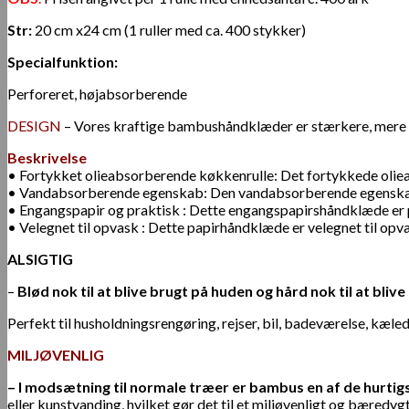
Str:
20 cm x24 cm (1 ruller med ca. 400 stykker)
Specialfunktion:
Perforeret, højabsorberende
DESIGN
– Vores kraftige bambushåndklæder er stærkere, mere 
Beskrivelse
• Fortykket olieabsorberende køkkenrulle: Det fortykkede olieabs
• Vandabsorberende egenskab: Den vandabsorberende egenskab på
• Engangspapir og praktisk : Dette engangspapirshåndklæde er pra
• Velegnet til opvask : Dette papirhåndklæde er velegnet til opva
ALSIGTIG
–
Blød nok til at blive brugt på huden og hård nok til at 
Perfekt til husholdningsrengøring, rejser, bil, badeværelse, kæled
MILJØVENLIG
– I modsætning til normale træer er bambus en af de hurtigs
eller kunstvanding, hvilket gør det til et miljøvenligt og bæredy