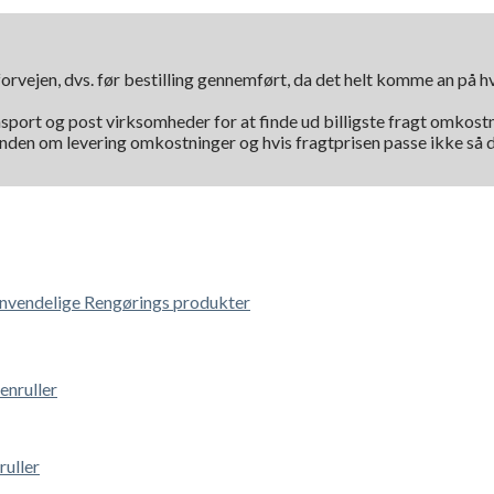
orvejen, dvs. før bestilling gennemført, da det helt komme an på 
nsport og post virksomheder for at finde ud billigste fragt omkostni
kunden om levering omkostninger og hvis fragtprisen passe ikke så d
vendelige Rengørings produkter
ruller