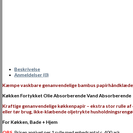
Beskrivelse
Anmeldelser (0)
Kæmpe vaskbare genanvendelige bambus papirhåndklæder
Køkken Fortykket Olie Absorberende Vand Absorberende
Kraftige genanvendelige køkkenpapir – ekstra stor rulle af
eller tør brug, ikke-klæbende oljetrykte husholdningsrengø
For Køkken, Bade + Hjem
OBS
.
Prisen angivet per 1 rulle med enhedsantal c. 400 ark