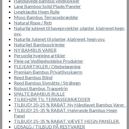
Håndlavede bambus vindklokker
Lang Bamboo Solid Plade/Paneler
Lyngklædte Hegn Rulle
Moso Bambus Terrassebrædder
Natural Rope / Reb
Naturlig jutenet til haveprojekter, planter, klatrenet,hegn
osv.
Naturlig Jutenet til planter, klatrenet, hegn osv.
Naturligt Bambusstrimler
NY BAMBUS VARER
Personlig hygiejne artikler
Pleje og Vedligeholdelse Produkter
PLEJEARTIKLER / Oliebelægning
Premium Bambus Privatlivsskærm
Reed Bambus Blind
Reed Bambus Sivmåtte / Stråhegn
Robust Bambus Trappetrin
SPALTE BAMBUS RULLE
TILBEHØR TIL TERRASSEBRÆDDER
TILBUD! 20-25 % RABAT. Ny Håndlavet Bambus Varer .
TILBUD! 25-35 % RABAT. Halvrunde Bambus Hegn
Panel
TILBUD! 25-35 % RABAT. VÆVET HEGN PANELER.
UDSALG / TILBUD PÅ RESTVARER