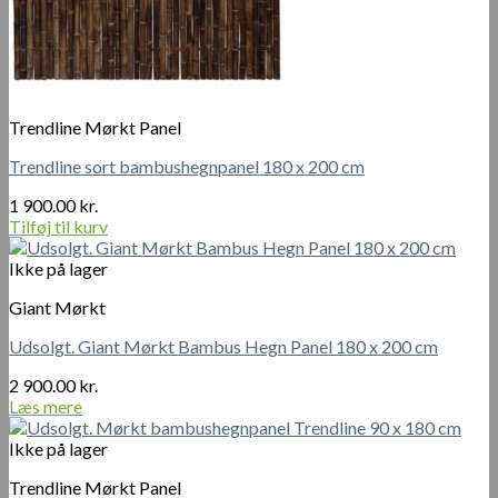
Trendline Mørkt Panel
Trendline sort bambushegnpanel 180 x 200 cm
1 900.00
kr.
Tilføj til kurv
Ikke på lager
Giant Mørkt
Udsolgt. Giant Mørkt Bambus Hegn Panel 180 x 200 cm
2 900.00
kr.
Læs mere
Ikke på lager
Trendline Mørkt Panel