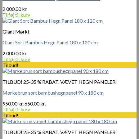
2 000.00
kr.
Tilføj til kurv
Giant Mørkt
Giant Sort Bambus Hegn Panel 180 x 120 cm
2 000.00
kr.
Tilføj til kurv
Tilbud!
TILBUD! 25-35 % RABAT. VÆVET HEGN PANELER.
Mørkebrun sort bambushegnpanel 90 x 180 cm
Den
Den
950.00
kr.
650.00
kr.
oprindelige
aktuelle
Tilføj til kurv
pris
pris
Tilbud!
var:
er:
950.00 kr..
650.00 kr..
TILBUD! 25-35 % RABAT. VÆVET HEGN PANELER.