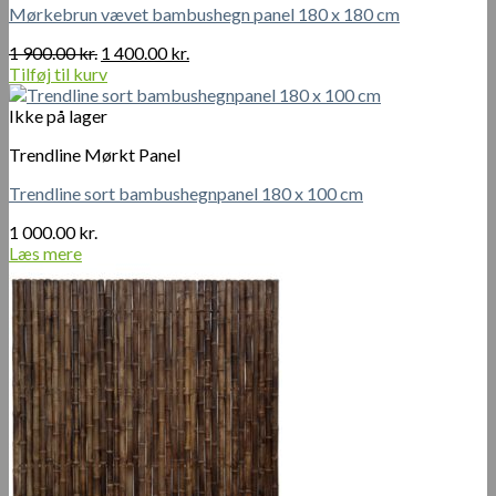
Mørkebrun vævet bambushegn panel 180 x 180 cm
Den
Den
1 900.00
kr.
1 400.00
kr.
oprindelige
aktuelle
Tilføj til kurv
pris
pris
var:
er:
Ikke på lager
1
1
Trendline Mørkt Panel
900.00 kr..
400.00 kr..
Trendline sort bambushegnpanel 180 x 100 cm
1 000.00
kr.
Læs mere