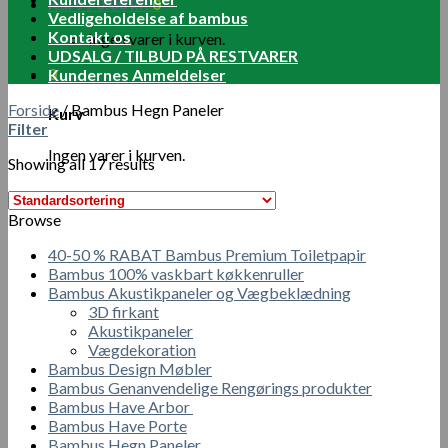
Kurv /
0.00
kr.
0
Vedligeholdelse af bambus
Kontakt os
Ingen varer i kurven.
UDSALG / TILBUD PÅ RESTVARER
0
Kundernes Anmeldelser
Forside
/
Bambus Hegn Paneler
Kurv
Filter
Ingen varer i kurven.
Showing all 17 results
Browse
40-50 % RABAT Bambus Premium Toiletpapir
Bambus 100% vaskbart køkkenruller
Bambus Akustikpaneler og Vægbeklædning
3D firkant
Akustikpaneler
Vægdekoration
Bambus Design Møbler
Bambus Genanvendelige Rengørings produkter
Bambus Have Arbor
Bambus Have Porte
Bambus Hegn Paneler