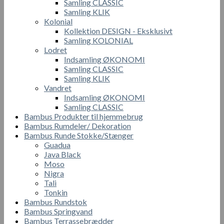
Samling CLASSIC
Samling KLIK
Kolonial
Kollektion DESIGN - Eksklusivt
Samling KOLONIAL
Lodret
Indsamling ØKONOMI
Samling CLASSIC
Samling KLIK
Vandret
Indsamling ØKONOMI
Samling CLASSIC
Bambus Produkter til hjemmebrug
Bambus Rumdeler/ Dekoration
Bambus Runde Stokke/Stænger
Guadua
Java Black
Moso
Nigra
Tali
Tonkin
Bambus Rundstok
Bambus Springvand
Bambus Terrassebrædder