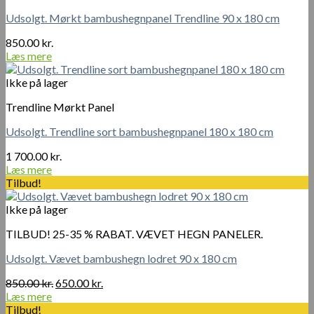
Udsolgt. Mørkt bambushegnpanel Trendline 90 x 180 cm
850.00
kr.
Læs mere
Ikke på lager
Trendline Mørkt Panel
Udsolgt. Trendline sort bambushegnpanel 180 x 180 cm
1 700.00
kr.
Læs mere
Tilbud!
Ikke på lager
TILBUD! 25-35 % RABAT. VÆVET HEGN PANELER.
Udsolgt. Vævet bambushegn lodret 90 x 180 cm
Den
Den
850.00
kr.
650.00
kr.
oprindelige
aktuelle
Læs mere
pris
pris
Tilbud!