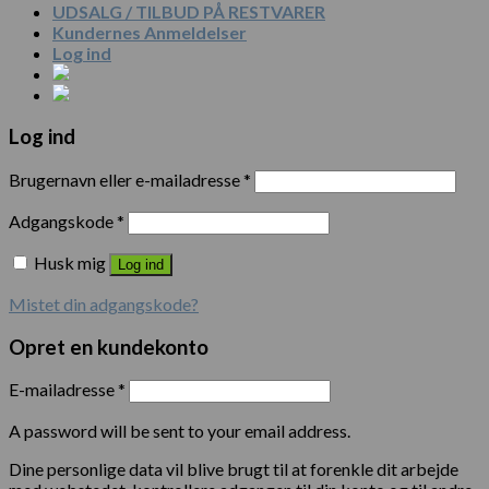
UDSALG / TILBUD PÅ RESTVARER
Kundernes Anmeldelser
Log ind
Log ind
Brugernavn eller e-mailadresse
*
Adgangskode
*
Husk mig
Log ind
Mistet din adgangskode?
Opret en kundekonto
E-mailadresse
*
A password will be sent to your email address.
Dine personlige data vil blive brugt til at forenkle dit arbejde