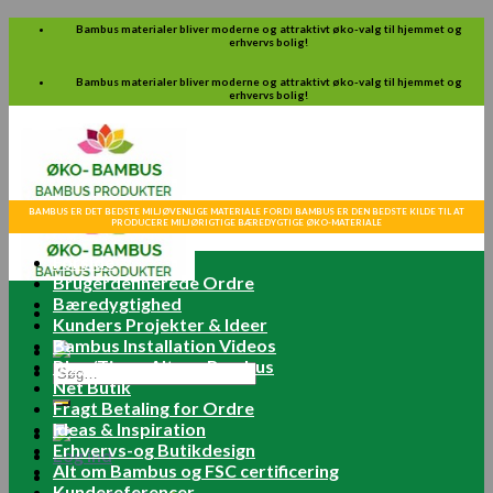
Skip
Bambus materialer bliver moderne og attraktivt øko-valg til hjemmet og
erhvervs bolig!
to
content
Bambus materialer bliver moderne og attraktivt øko-valg til hjemmet og
erhvervs bolig!
BAMBUS ER DET BEDSTE MILJØVENLIGE MATERIALE FORDI BAMBUS ER DEN BEDSTE KILDE TIL AT
PRODUCERE MILJØRIGTIGE BÆREDYGTIGE ØKO-MATERIALE
Forside
Brugerdefinerede Ordre
Bæredygtighed
Kunders Projekter & Ideer
Bambus Installation Videos
Blog/Tips – Alt om Bambus
Søg
Net Butik
efter:
Fragt Betaling for Ordre
Ideas & Inspiration
Erhvervs-og Butikdesign
Log ind
Alt om Bambus og FSC certificering
Kundereferencer