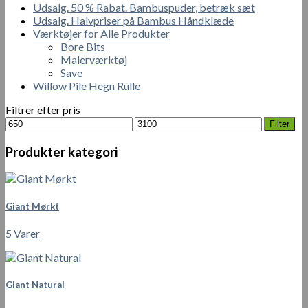
Udsalg. 50 % Rabat. Bambuspuder, betræk sæt
Udsalg. Halvpriser på Bambus Håndklæde
Værktøjer for Alle Produkter
Bore Bits
Malerværktøj
Save
Willow Pile Hegn Rulle
Filtrer efter pris
Mindste
Højeste
Filter
pris
pris
Produkter kategori
Giant Mørkt
5 Varer
Giant Natural