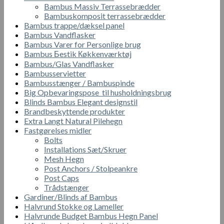
Bambus Massiv Terrassebrædder
Bambuskomposit terrassebrædder
Bambus trappe/dæksel panel
Bambus Vandflasker
Bambus Varer for Personlige brug
Bambus Бestik Кøkkenværktøj
Bambus/Glas Vandflasker
Bambusservietter
Bambusstænger / Bambuspinde
Big Opbevaringspose til husholdningsbrug
Blinds Bambus Elegant designstil
Brandbeskyttende produkter
Extra Langt Natural Pilehegn
Fastgørelses midler
Bolts
Installations Sæt/Skruer
Mesh Hegn
Post Anchors / Stolpeankre
Post Caps
Trådstænger
Gardiner/Blinds af Bambus
Halvrund Stokke og Lameller
Halvrunde Budget Bambus Hegn Panel