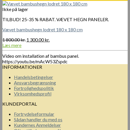
var:
er:
850.00 kr..
650.00 kr..
Ikke på lager
TILBUD! 25-35 % RABAT. VÆVET HEGN PANELER.
Vævet bambushegn lodret 180 x 180 cm
Den
Den
1 800.00
kr.
1 300.00
kr.
oprindelige
aktuelle
Læs mere
pris
pris
Video om installation af bambus panel.
var:
er:
https://youtu.be/mAcW53Zspdc
1
1
INFORMATIONER
800.00 kr..
300.00 kr..
Handelsbetingelser
Ansvarsbegrænsning
Fortrolighedspolitik
Virksomhedsprofil
KUNDEPORTAL
Fortrydelseformular
Sådan handler du med os
Kundernes Anmeldelser