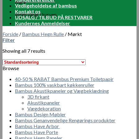
Kurv
Vedligeholdelse af bambus
Kontakt os
Ingen varer i kurven.
UDSALG / TILBUD PÅ RESTVARER
Kundernes Anmeldelser
Forside
/
Bambus Hegn Rulle
/
Mørkt
Filter
Showing all 7 results
Browse
40-50 % RABAT Bambus Premium Toiletpapir
Bambus 100% vaskbart køkkenruller
Bambus Akustikpaneler og Vægbeklædning
3D firkant
Akustikpaneler
Vægdekoration
Bambus Design Møbler
Bambus Genanvendelige Rengørings produkter
Bambus Have Arbor
Bambus Have Porte
Bambus Hegn Paneler