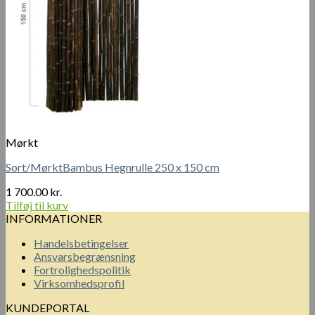
Mørkt
Sort/MørktBambus Hegnrulle 250 x 150 cm
1 700.00
kr.
Tilføj til kurv
INFORMATIONER
Handelsbetingelser
Ansvarsbegrænsning
Fortrolighedspolitik
Virksomhedsprofil
KUNDEPORTAL