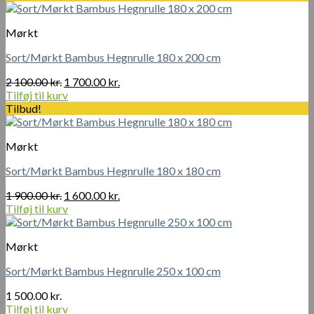
vare
til
har
1
Mørkt
flere
800.00 kr.
varianter.
Sort/Mørkt Bambus Hegnrulle 180 x 200 cm
Mulighederne
kan
Den
Den
2 100.00
kr.
1 700.00
kr.
vælges
oprindelige
aktuelle
Tilføj til kurv
på
pris
pris
Tilbud!
varesiden
var:
er:
2
1
Mørkt
100.00 kr..
700.00 kr..
Sort/Mørkt Bambus Hegnrulle 180 x 180 cm
Den
Den
1 900.00
kr.
1 600.00
kr.
oprindelige
aktuelle
Tilføj til kurv
pris
pris
var:
er:
Mørkt
1
1
900.00 kr..
600.00 kr..
Sort/Mørkt Bambus Hegnrulle 250 x 100 cm
1 500.00
kr.
Tilføj til kurv