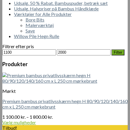
Udsalg. 50 % Rabat. Bambuspuder, betræk sæt
Udsalg. Halvpriser på Bambus Håndklæde
Værktøjer for Alle Produkter
Bore Bits
Malerværktøj
Save
Willow Pile Hegn Rulle
Filtrer efter pris
Mindste
Højeste
Filter
pris
pris
Produkter
Mørkt
Premium bambus privatlivsskærm hegn H 80/90/120/140/160
cm x L 250 cm mørkebrunt
Prisinterval:
1 100.00
kr.
–
1 800.00
kr.
1
Vælg muligheder
Dette
100.00 kr.
Tilbud!