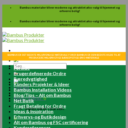
Skip
Bambus materialer bliver moderne og attraktivt øko-valg til hjemmet og
erhvervs bolig!
to
content
Bambus materialer bliver moderne og attraktivt øko-valg til hjemmet og
erhvervs bolig!
BAMBUS ER DET BEDSTE MILJØVENLIGE MATERIALE FORDI BAMBUS ER DEN BEDSTE KILDE TIL AT
PRODUCERE MILJØRIGTIGE BÆREDYGTIGE ØKO-MATERIALE
Søg
Forside
efter:
Brugerdefinerede Ordre
Bæredygtighed
Kunders Projekter & Ideer
Log ind
Bambus Installation Videos
Blog/Tips – Alt om Bambus
Kurv /
0.00
kr.
0
Net Butik
Fragt Betaling for Ordre
Ingen varer i kurven.
Ideas & Inspiration
Erhvervs-og Butikdesign
0
Alt om Bambus og FSC certificering
Kundereferencer