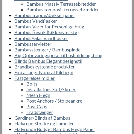
Bambus Massiv Terrassebrædder
Bambuskomposit terrassebrædder
Bambus trappe/dæksel panel
Bambus Vandflasker
Bambus Varer for Personlige brug
Bambus Бestik Кøkkenværktøj
Bambus/Glas Vandflasker
Bambusservietter
Bambusstænger / Bambuspinde
Big Opbevaringspose til husholdningsbrug
Blinds Bambus Elegant designstil
Brandbeskyttende produkter
Extra Langt Natural Pilehegn
Fastgørelses midler
Bolts
Installations Sæt/Skruer
Mesh Hegn
Post Anchors / Stolpeankre
Post Caps
Trådstænger
Gardiner/Blinds af Bambus
Halvrund Stokke og Lameller
Halvrunde Budget Bambus Hegn Panel