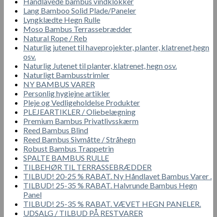
Håndlavede bambus vindklokker
Lang Bamboo Solid Plade/Paneler
Lyngklædte Hegn Rulle
Moso Bambus Terrassebrædder
Natural Rope / Reb
Naturlig jutenet til haveprojekter, planter, klatrenet,hegn
osv.
Naturlig Jutenet til planter, klatrenet, hegn osv.
Naturligt Bambusstrimler
NY BAMBUS VARER
Personlig hygiejne artikler
Pleje og Vedligeholdelse Produkter
PLEJEARTIKLER / Oliebelægning
Premium Bambus Privatlivsskærm
Reed Bambus Blind
Reed Bambus Sivmåtte / Stråhegn
Robust Bambus Trappetrin
SPALTE BAMBUS RULLE
TILBEHØR TIL TERRASSEBRÆDDER
TILBUD! 20-25 % RABAT. Ny Håndlavet Bambus Varer .
TILBUD! 25-35 % RABAT. Halvrunde Bambus Hegn
Panel
TILBUD! 25-35 % RABAT. VÆVET HEGN PANELER.
UDSALG / TILBUD PÅ RESTVARER