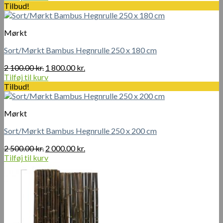
Tilbud!
Mørkt
Sort/Mørkt Bambus Hegnrulle 250 x 180 cm
Den
Den
2 100.00
kr.
1 800.00
kr.
oprindelige
aktuelle
Tilføj til kurv
pris
pris
Tilbud!
var:
er:
2
1
Mørkt
100.00 kr..
800.00 kr..
Sort/Mørkt Bambus Hegnrulle 250 x 200 cm
Den
Den
2 500.00
kr.
2 000.00
kr.
oprindelige
aktuelle
Tilføj til kurv
pris
pris
var:
er:
2
2
500.00 kr..
000.00 kr..