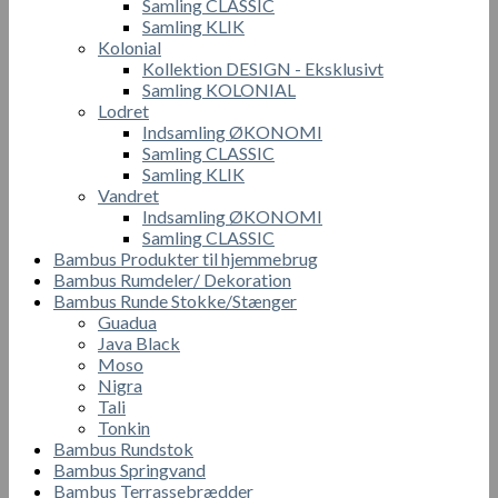
Samling CLASSIC
Samling KLIK
Kolonial
Kollektion DESIGN - Eksklusivt
Samling KOLONIAL
Lodret
Indsamling ØKONOMI
Samling CLASSIC
Samling KLIK
Vandret
Indsamling ØKONOMI
Samling CLASSIC
Bambus Produkter til hjemmebrug
Bambus Rumdeler/ Dekoration
Bambus Runde Stokke/Stænger
Guadua
Java Black
Moso
Nigra
Tali
Tonkin
Bambus Rundstok
Bambus Springvand
Bambus Terrassebrædder