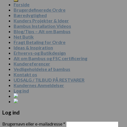
Forside
Brugerdefinerede Ordre
Bæredygtighed
Kunders Projekter & Ideer
Bambus Installation Videos
Blog/Tips – Alt om Bambus
Net Butik
Fragt Betaling for Ordre
Ideas & Inspiration
Erhvervs-og Butikdesign
Alt om Bambus og FSC certificering
Kundereferencer
Vedligeholdelse af bambus
Kontakt os
UDSALG / TILBUD PÅ RESTVARER
Kundernes Anmeldelser
Log ind
Log ind
Brugernavn eller e-mailadresse
*