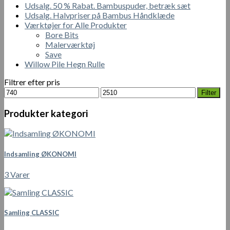
Udsalg. 50 % Rabat. Bambuspuder, betræk sæt
Udsalg. Halvpriser på Bambus Håndklæde
Værktøjer for Alle Produkter
Bore Bits
Malerværktøj
Save
Willow Pile Hegn Rulle
Filtrer efter pris
Mindste
Højeste
Filter
pris
pris
Produkter kategori
Indsamling ØKONOMI
3 Varer
Samling CLASSIC