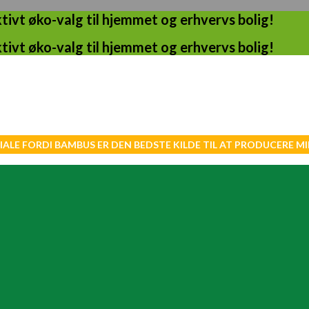
ivt øko-valg til hjemmet og erhvervs bolig!
ivt øko-valg til hjemmet og erhvervs bolig!
IALE FORDI BAMBUS ER DEN BEDSTE KILDE TIL AT PRODUCERE 