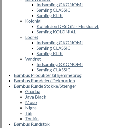
Indsamling ØKONOMI
Samling CLASSIC
Samling KLIK
Kolonial
Kollektion DESIGN - Eksklusivt
Samling KOLONIAL
Lodret
Indsamling ØKONOMI
Samling CLASSIC
Samling KLIK
Vandret
Indsamling ØKONOMI
Samling CLASSIC
Bambus Produkter til hjemmebrug
Bambus Rumdeler/ Dekoration
Bambus Runde Stokke/Stænger
Guadua
Java Black
Moso
Nigra
Tali
Tonkin
Bambus Rundstok