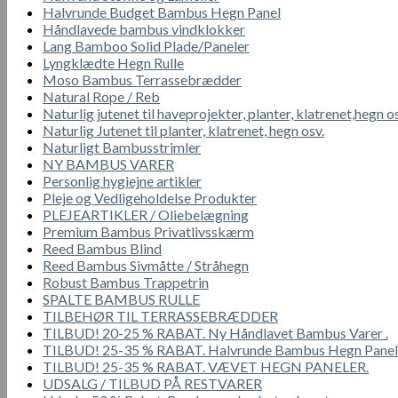
Halvrunde Budget Bambus Hegn Panel
Håndlavede bambus vindklokker
Lang Bamboo Solid Plade/Paneler
Lyngklædte Hegn Rulle
Moso Bambus Terrassebrædder
Natural Rope / Reb
Naturlig jutenet til haveprojekter, planter, klatrenet,hegn o
Naturlig Jutenet til planter, klatrenet, hegn osv.
Naturligt Bambusstrimler
NY BAMBUS VARER
Personlig hygiejne artikler
Pleje og Vedligeholdelse Produkter
PLEJEARTIKLER / Oliebelægning
Premium Bambus Privatlivsskærm
Reed Bambus Blind
Reed Bambus Sivmåtte / Stråhegn
Robust Bambus Trappetrin
SPALTE BAMBUS RULLE
TILBEHØR TIL TERRASSEBRÆDDER
TILBUD! 20-25 % RABAT. Ny Håndlavet Bambus Varer .
TILBUD! 25-35 % RABAT. Halvrunde Bambus Hegn Panel
TILBUD! 25-35 % RABAT. VÆVET HEGN PANELER.
UDSALG / TILBUD PÅ RESTVARER