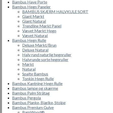
Bambus Have Porte
Bambus Hegn Paneler
BAMBUS SKÆRM HALVKULE SORT
Giant Mørkt
Giant Natural
Trendline Mørkt Panel
Vævet Mørkt Hegn
Vævet Natural
Bambus Hegn Rulle
Deluxe Mørkt/Brun
Deluxe Natural
Halv rund naturlig hegnruller
Halvrunde sorte hegnruller
Mørkt
Natural
Spalte Bambus
Tonkin Hegn Rulle
Bambus Kantning Hegn Rulle
Bambus lampe og skærme
Bambus Palm Stråtag
Bambus Pergola
Bambus Planke, Bjælke, Stolpe
Bambus Premium Gulve
BamWood®