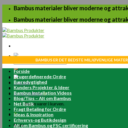
Skip
Bambus materialer bliver moderne og attrakt
to
content
Bambus materialer bliver moderne og attrakt
BAMBUS ER DET BEDSTE MILJØVENLIGE MATER
Søg
efter:
Forside
Brugerdefinerede Ordre
Bæredygtighed
Log ind
Kunders Projekter & Ideer
Bambus Installation Videos
Kurv /
0.00
kr.
0
Blog/Tips – Alt om Bambus
Net Butik
Ingen varer i kurven.
Fragt Betaling for Ordre
0
Ideas & Inspiration
Erhvervs-og Butikdesign
Kurv
Alt om Bambus og FSC certificering