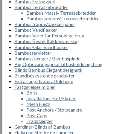
Bambus Springvand
Bambus Terrassebrædder
Bambus Massiv Terrassebrædder
Bambuskomposit terrassebrædder
Bambus trappe/dæksel panel
Bambus Vandflasker
Bambus Varer for Personlige brug
Bambus Бestik Кøkkenværktøj
Bambus/Glas Vandflasker
Bambusservietter
Bambusstænger / Bambuspinde
Big Opbevaringspose til husholdningsbrug
Blinds Bambus Elegant designstil
Brandbeskyttende produkter
Extra Langt Natural Pilehegn
Fastgørelses midler
Bolts
Installations Sæt/Skruer
Mesh Hegn
Post Anchors / Stolpeankre
Post Caps
Trådstænger
Gardiner/Blinds af Bambus
Halvrund Stokke og Lameller