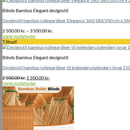
var:
er:
Blinds Bambus Elegant designstil
300.00 kr..
200.00 kr..
Designstil bambus rullegardiner Elegance 160/180/200 cm x 26
Prisinterval:
2 500.00
kr.
–
3 500.00
kr.
2
Vælg muligheder
Dette
500.00 kr.
Tilbud!
vare
til
har
3
Blinds Bambus Elegant designstil
flere
500.00 kr.
varianter.
Designstil bambus rullegardiner til indendørs/udendørs brug 1
Mulighederne
kan
Den
Den
2 500.00
kr.
1 500.00
kr.
vælges
oprindelige
aktuelle
Vælg muligheder
på
Dette
pris
pris
varesiden
vare
var:
er:
har
2
1
flere
500.00 kr..
500.00 kr..
varianter.
Mulighederne
kan
vælges