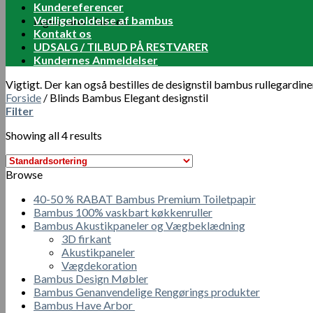
Kundereferencer
Vedligeholdelse af bambus
Ingen varer i kurven.
Kontakt os
UDSALG / TILBUD PÅ RESTVARER
Kundernes Anmeldelser
Vigtigt. Der kan også bestilles de designstil bambus rullegardin
Forside
/
Blinds Bambus Elegant designstil
Filter
Showing all 4 results
Browse
40-50 % RABAT Bambus Premium Toiletpapir
Bambus 100% vaskbart køkkenruller
Bambus Akustikpaneler og Vægbeklædning
3D firkant
Akustikpaneler
Vægdekoration
Bambus Design Møbler
Bambus Genanvendelige Rengørings produkter
Bambus Have Arbor