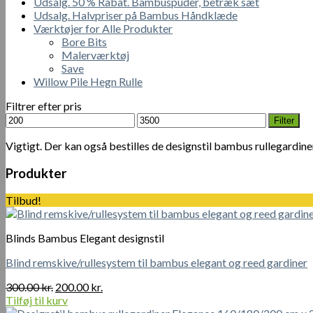
Udsalg. 50 % Rabat. Bambuspuder, betræk sæt
Udsalg. Halvpriser på Bambus Håndklæde
Værktøjer for Alle Produkter
Bore Bits
Malerværktøj
Save
Willow Pile Hegn Rulle
Filtrer efter pris
Mindste
Højeste
Filter
pris
pris
Vigtigt. Der kan også bestilles de designstil bambus rullegardin
Produkter
Tilbud!
Blinds Bambus Elegant designstil
Blind remskive/rullesystem til bambus elegant og reed gardiner
Den
Den
300.00
kr.
200.00
kr.
oprindelige
aktuelle
Tilføj til kurv
pris
pris